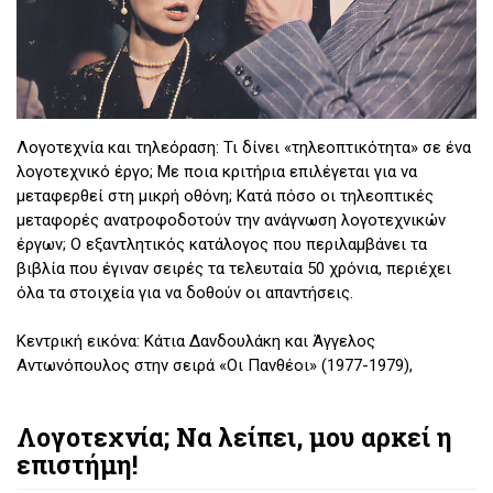
Λογοτεχνία και τηλεόραση: Τι δίνει «τηλεοπτικότητα» σε ένα
λογοτεχνικό έργο; Με ποια κριτήρια επιλέγεται για να
μεταφερθεί στη μικρή οθόνη; Κατά πόσο οι τηλεοπτικές
μεταφορές ανατροφοδοτούν την ανάγνωση λογοτεχνικών
έργων; Ο εξαντλητικός κατάλογος που περιλαμβάνει τα
βιβλία που έγιναν σειρές τα τελευταία 50 χρόνια, περιέχει
όλα τα στοιχεία για να δοθούν οι απαντήσεις.
Κεντρική εικόνα: Κάτια Δανδουλάκη και Άγγελος
Αντωνόπουλος στην σειρά «Οι Πανθέοι» (1977-1979),
βασισμένη στο μυθιστόρημα του Τάσου Αθανασιάδη.
Λογοτεχνία; Να λείπει, μου αρκεί η
Του
Γιώργου Ν. Περαντωνάκη
επιστήμη!