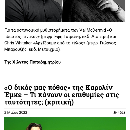
Για τα αστυνομικά μυθιστορήματα των Val McDermid «Ο
πλαστός πίνακας» (μτφρ. Έφη Τσιρώνη, εκδ. Διόπτρα) και
Chris Whitaker «Αρχίζουμε από το τέλος» (μτφρ. Γιώργος
Μπαρουξής, εκδ. Μεταίχμιο).
Της
Χίλντας Παπαδημητρίου
«Ο δικός μας πόθος» της Καρολίν
Έμκε – Τι κάνουν οι επιθυμίες στις
ταυτότητες; (κριτική)
2 Μαΐου 2022
4623