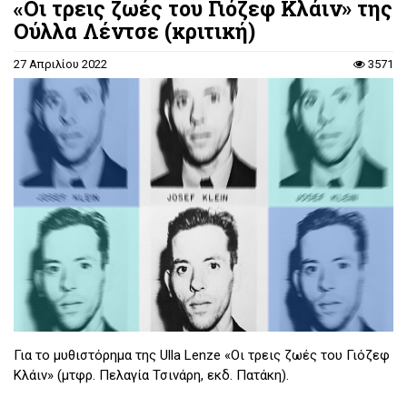
«Οι τρεις ζωές του Γιόζεφ Κλάιν» της
Ούλλα Λέντσε (κριτική)
27 Απριλίου 2022
3571
Για το μυθιστόρημα της Ulla Lenze «Οι τρεις ζωές του Γιόζεφ
Κλάιν» (μτφρ. Πελαγία Τσινάρη, εκδ. Πατάκη).