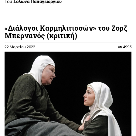
Του
Σόλωνα Παπαγεωργίου
«Διάλογοι Καρμηλιτισσών» του Ζορζ
Μπερνανός (κριτική)
22 Μαρτίου 2022
4995