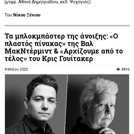
(μτφρ. Αθηνά Δημητριάδου, εκδ. Ψυχογιός).
Του
Νίκου Ξένιου
Τα μπλοκμπάστερ της άνοιξης: «Ο
πλαστός πίνακας» της Βαλ
ΜακΝτέρμιντ & «Αρχίζουμε από το
τέλος» του Κρις Γουίτακερ
4 Μαΐου 2022
3816