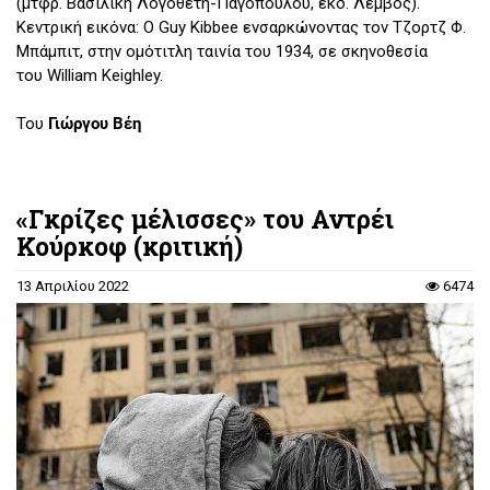
(μτφρ. Βασιλική Λογοθέτη-Παγοπούλου, εκδ. Λέμβος).
Κεντρική εικόνα: Ο Guy Kibbee ενσαρκώνοντας τον Τζορτζ Φ.
Μπάμπιτ, στην ομότιτλη ταινία του 1934, σε σκηνοθεσία
του William Keighley.
Του
Γιώργου Βέη
«Γκρίζες μέλισσες» του Αντρέι
Κούρκοφ (κριτική)
13 Απριλίου 2022
6474