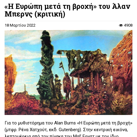
«Η Ευρώπη μετά τη βροχή» του Άλαν
Μπερνς (κριτική)
18 Μαρτίου 2022
4908
Για το μυθιστόρημα του Alan Burns «Η Ευρώπη μετά τη βροχή»
(μτφρ. Ρένα Χατχούτ, εκδ. Gutenberg). Στην κεντρική εικόνα,
λεπτομέρεια από τον πίνακα του Μαξ Ερνστ με τον ίδιο