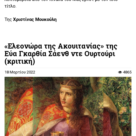
τίτλο.
Της
Χριστίνας Μουκούλη
«Ελεονώρα της Ακουιτανίας» της
Εύα Γκαρθία Σάενθ ντε Ουρτούρι
(κριτική)
18 Μαρτίου 2022
4865