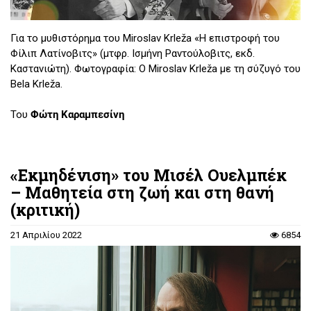
Για το μυθιστόρημα του Miroslav Krleža «Η επιστροφή του
Φίλιπ Λατίνοβιτς» (μτφρ. Ισμήνη Ραντούλοβιτς, εκδ.
Καστανιώτη). Φωτογραφία: Ο Miroslav Krleža με τη σύζυγό του
Bela Krleža.
Του
Φώτη Καραμπεσίνη
«Εκμηδένιση» του Μισέλ Ουελμπέκ
– Μαθητεία στη ζωή και στη θανή
(κριτική)
21 Απριλίου 2022
6854