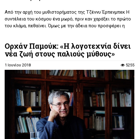
Από την αρχή του μυθιστορήματος της Τζέννυ Έρπενμπεκ Η
συντέλεια του κόσμου ένα μωρό, πριν καν χαράξει το πρώτο
του κλάμα, πεθαίνει. Όμως με την άδεια που προσφέρει η
μυθοπλασία στη συγγραφέα, μπορεί να γεννηθεί, να
μεγαλώσει, να πεθάνει και ξανά να αναστηθεί. Εν προκειμένω:
Ορχάν Παμούκ: «Η λογοτεχνία δίνει
οι δυνητικές ζωές είναι τέσσερις. Μια οντολογική
νέα ζωή στους παλιούς μύθους»
περιδίνηση σε τόπο και χρόνο.
1 Ιουνίου 2018
5255