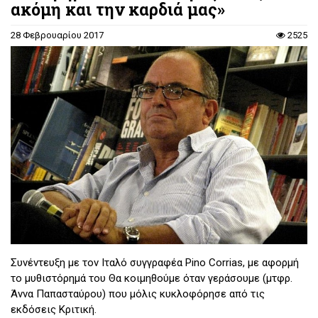
ακόμη και την καρδιά μας»
κρυπτογραφικής μηχανής των ναζί Enigma, που άλλαξε τον
ρου του πολέμου, θεωρούνται σήμερα αδιαμφισβήτητα.
28 Φεβρουαρίου 2017
2525
Συνέντευξη με τον Ιταλό συγγραφέα Pino Corrias, με αφορμή
το μυθιστόρημά του Θα κοιμηθούμε όταν γεράσουμε (μτφρ.
Άννα Παπασταύρου) που μόλις κυκλοφόρησε από τις
εκδόσεις Κριτική.