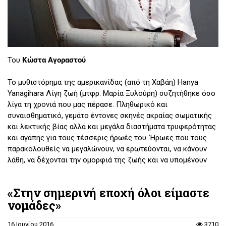
Του
Κώστα Αγοραστού
Το μυθιστόρημα της αμερικανίδας (από τη Χαβάη) Hanya
Yanagihara Λίγη ζωή (μτφρ. Μαρία Ξυλούρη) συζητήθηκε όσο
λίγα τη χρονιά που μας πέρασε. Πληθωρικό και
συναισθηματικό, γεμάτο έντονες σκηνές ακραίας σωματικής
και λεκτικής βίας αλλά και μεγάλα διαστήματα τρυφερότητας
και αγάπης για τους τέσσερις ήρωές του. Ήρωες που τους
παρακολουθείς να μεγαλώνουν, να ερωτεύονται, να κάνουν
λάθη, να δέχονται την ομορφιά της ζωής και να υπομένουν
τις τραγικές «λύσεις» που συχνά τους επιφυλλάσει.
Τελειώνοντας το βιβλίο, τα συναισθήματα μπορεί να είναι
«Στην σημερινή εποχή όλοι είμαστε
αμφίθυμα αλλά σίγουρα κρατάνε για πολύ και βάζουν την
νομάδες»
Yanagihara στο ρόστερ των συγγραφέων των οποίων το
επόμενο βιβλίο αναμένουμε με αδημονία.
16 Ιουνίου 2016
3710