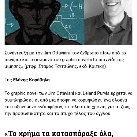
Συνέντευξη με τον Jim Ottaviani, τον άνθρωπο πίσω από το
σενάριο και το κείμενο του graphic novel «Το παιχνίδι της
μίμησης» (μτφρ. Στάμος Τσιτσώνης, εκδ. Κριτική).
Της
Ελένης Κορόβηλα
Το graphic novel των Jim Ottaviani και Leland Purvis έρχεται να
συμπληρώσει, κι από μια άποψη να κορυφώσει, ένα ολοένα
και αυξανόμενο ενδιαφέρον, τα τελευταία χρόνια, για τη ζωή,
την προσωπικότητα και το άτυχο τέλος του άγγλου
επιστήμονα Alan Turing. Τόσο η προσφορά του σε σημαντικά
επιστημονικά πεδία, που κυριάρχησαν στον εικοστό αιώνα,
«Το χρήμα τα κατασπάραξε όλα,
όσο και η σημαντική συμμετοχή του στο «σπάσιμο» της