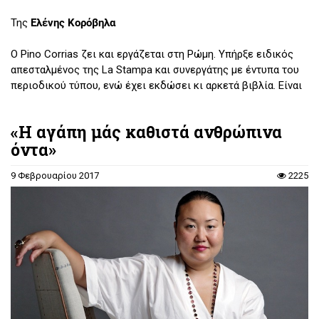
Της
Ελένης Κορόβηλα
Ο Pino Corrias ζει και εργάζεται στη Ρώμη. Υπήρξε ειδικός
απεσταλμένος της La Stampa και συνεργάτης με έντυπα του
περιοδικού τύπου, ενώ έχει εκδώσει κι αρκετά βιβλία. Είναι
χρονικογράφος και σεναριογράφος, κι έχει κάνει πολλές
παραγωγές ταινιών και τηλεοπτικών σειρών, απ' όπου αντλεί
«Η αγάπη μάς καθιστά ανθρώπινα
και τις εμπειρίες του για τον «κόσμο» τούτου του πρώτου
όντα»
του μυθιστορήματος με θέμα τα έκλυτα ήθη και τον διάχυτο
κυνισμό στον κόσμο του θεάματος.
9 Φεβρουαρίου 2017
2225