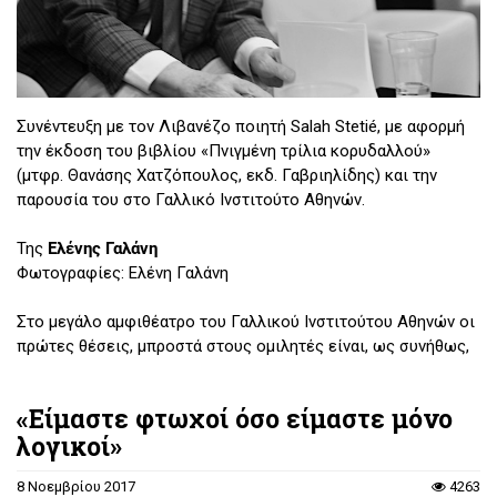
Συνέντευξη με τον Λιβανέζο ποιητή Salah Stetié, με αφορμή
την έκδοση του βιβλίου «Πνιγμένη τρίλια κορυδαλλού»
(μτφρ. Θανάσης Χατζόπουλος, εκδ. Γαβριηλίδης) και την
παρουσία του στο Γαλλικό Ινστιτούτο Αθηνών.
Της
Ελένης Γαλάνη
Φωτογραφίες: Ελένη Γαλάνη
Στο μεγάλο αμφιθέατρο του Γαλλικού Ινστιτούτου Αθηνών οι
πρώτες θέσεις, μπροστά στους ομιλητές είναι, ως συνήθως,
κενές. Ο Salah Stetié, λίγο πριν ξεκινήσει η εκδήλωση, ζητάει
από το κοινό να πλησιάσει στα μπροστινά καθίσματα. «Θα
«Είμαστε φτωχοί όσο είμαστε μόνο
αρχίσουμε σε πέντε λεπτά, περιμένω τους τελευταίους
λογικοί»
πελάτες» αστειεύεται. Και συνεχίζει: «Ξέρετε, οι ποιητές και
οι αναγνώστες της ποίησης φτιάχνουν μια κοινότητα
8 Νοεμβρίου 2017
4263
μυστική»...