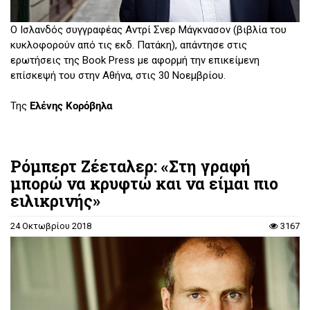
Ο Ισλανδός συγγραφέας Αντρί Σνερ Μάγκνασον (βιβλία του
κυκλοφορούν από τις εκδ. Πατάκη), απάντησε στις
ερωτήσεις της Book Press με αφορμή την επικείμενη
επίσκεψή του στην Αθήνα, στις 30 Νοεμβρίου.
Της
Ελένης Κορόβηλα
Ρόμπερτ Ζέεταλερ: «Στη γραφή
μπορώ να κρυφτώ και να είμαι πιο
ειλικρινής»
24 Οκτωβρίου 2018
3167