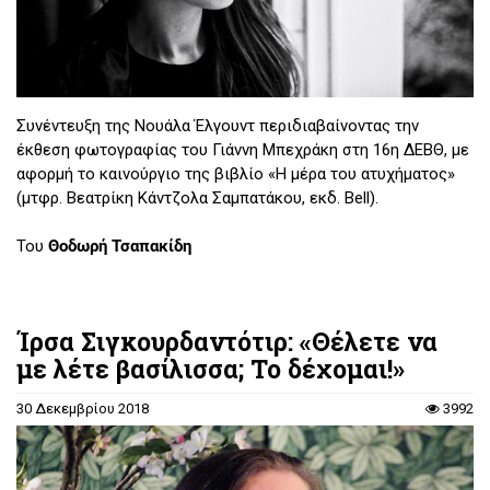
Συνέντευξη της Νουάλα Έλγουντ περιδιαβαίνοντας την
έκθεση φωτογραφίας του Γιάννη Μπεχράκη στη 16η ΔΕΒΘ, με
αφορμή το καινούργιο της βιβλίο «Η μέρα του ατυχήματος»
(μτφρ. Βεατρίκη Κάντζολα Σαμπατάκου, εκδ. Bell).
Του
Θοδωρή Τσαπακίδη
Ίρσα Σιγκουρδαντότιρ: «Θέλετε να
με λέτε βασίλισσα; Το δέχομαι!»
30 Δεκεμβρίου 2018
3992