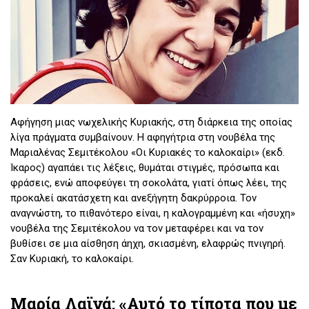
Αφήγηση μιας νωχελικής Κυριακής, στη διάρκεια της οποίας
λίγα πράγματα συμβαίνουν. Η αφηγήτρια στη νουβέλα της
Μαριαλένας Σεμιτέκολου «Οι Κυριακές το καλοκαίρι» (εκδ.
Ίκαρος) αγαπάει τις λέξεις, θυμάται στιγμές, πρόσωπα και
φράσεις, ενώ αποφεύγει τη σοκολάτα, γιατί όπως λέει, της
προκαλεί ακατάσχετη και ανεξήγητη δακρύρροια. Τον
αναγνώστη, το πιθανότερο είναι, η καλογραμμένη και «ήσυχη»
νουβέλα της Σεμιτέκολου να τον μεταφέρει και να τον
βυθίσει σε μια αίσθηση άηχη, σκιασμένη, ελαφρώς πνιγηρή.
Σαν Κυριακή, το καλοκαίρι.
Επιμέλεια:
Κώστας Αγοραστός
Μαρία Λαϊνά: «Αυτό το τίποτα που με