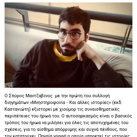
Ο Σπύρος Μαντζαβίνος με την πρώτη του συλλογή
διηγημάτων «Μνηστηροφονία - Και άλλες ιστορίες» (εκδ.
Καστανιώτη) εξιστορεί με χιούμορ τις συναισθηματικές
περιπέτειες του ήρωά του. Ο αυτοσαρκασμός είναι ο βασικός
τρόπος του ήρωα να μιλήσει για όλες τις αποτυχημένες του
σχέσεις, για το αίσθημα απόρριψης και συχνά πένθους, που
τον κατατρύχει. Πηγαία γραφή η οποία υπηρετεί τις ιστορίες