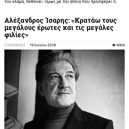
του κλάμα, πεθαίνει. Όμως με την άδεια που προσφέρει η
μυθοπλασία στη συγγραφέα, μπορεί να γεννηθεί, να
μεγαλώσει, να πεθάνει και ξανά να αναστηθεί. Εν προκειμένω:
Αλέξανδρος Ίσαρης: «Κρατάω τους
οι δυνητικές ζωές είναι τέσσερις. Μια οντολογική
μεγάλους έρωτες και τις μεγάλες
περιδίνηση σε τόπο και χρόνο.
φιλίες»
ΣΥΝΟΜΙΛΙΕΣ
19 Ιουνίου 2018
6904