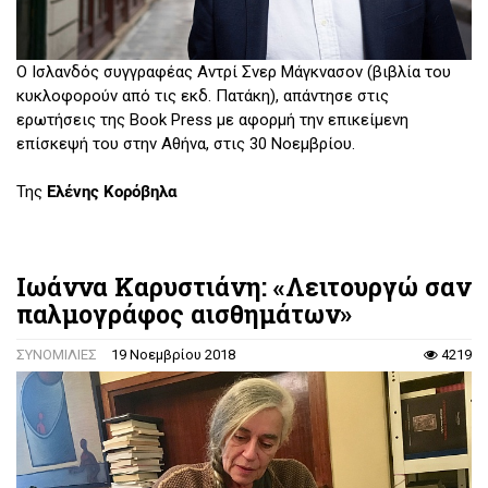
Ο Ισλανδός συγγραφέας Αντρί Σνερ Μάγκνασον (βιβλία του
κυκλοφορούν από τις εκδ. Πατάκη), απάντησε στις
ερωτήσεις της Book Press με αφορμή την επικείμενη
επίσκεψή του στην Αθήνα, στις 30 Νοεμβρίου.
Της
Ελένης Κορόβηλα
Ιωάννα Καρυστιάνη: «Λειτουργώ σαν
παλμογράφος αισθημάτων»
ΣΥΝΟΜΙΛΙΕΣ
19 Νοεμβρίου 2018
4219