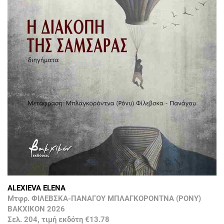
ALEXIEVA ELENA
Μτφρ. ΦΙΛΕΒΣΚΑ-ΠΑΝΑΓΟΥ ΜΠΛΑΓΚΟΡΟΝΤΝΑ (ΡΟΝΥ)
ΒΑΚΧΙΚΟΝ 2026
Σελ. 204, τιμή εκδότη €13.78