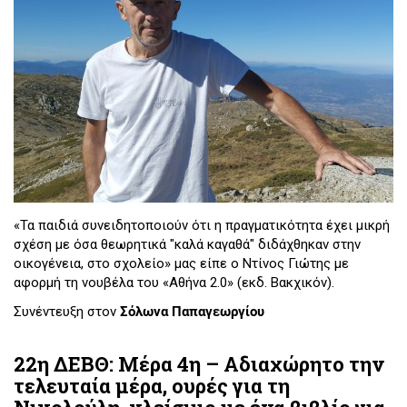
«Τα παιδιά συνειδητοποιούν ότι η πραγματικότητα έχει μικρή
σχέση με όσα θεωρητικά "καλά καγαθά" διδάχθηκαν στην
οικογένεια, στο σχολείο» μας είπε ο Ντίνος Γιώτης με
αφορμή τη νουβέλα του «Αθήνα 2.0» (εκδ. Βακχικόν).
Συνέντευξη στον
Σόλωνα Παπαγεωργίου
22η ΔΕΒΘ: Μέρα 4η – Αδιαχώρητο την
τελευταία μέρα, ουρές για τη