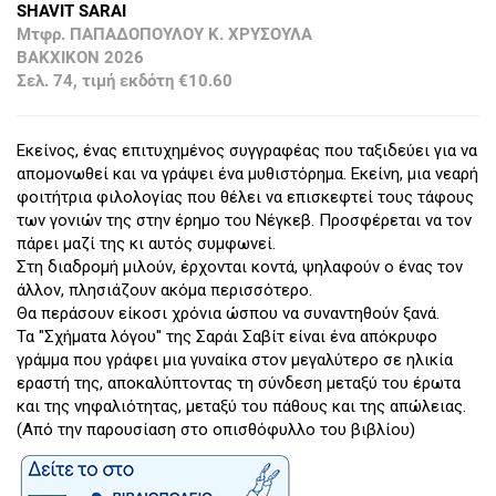
SHAVIT SARAI
Μτφρ. ΠΑΠΑΔΟΠΟΥΛΟΥ Κ. ΧΡΥΣΟΥΛΑ
ΒΑΚΧΙΚΟΝ 2026
Σελ. 74, τιμή εκδότη €10.60
Εκείνος, ένας επιτυχημένος συγγραφέας που ταξιδεύει για να
απομονωθεί και να γράψει ένα μυθιστόρημα. Εκείνη, μια νεαρή
φοιτήτρια φιλολογίας που θέλει να επισκεφτεί τους τάφους
των γονιών της στην έρημο του Νέγκεβ. Προσφέρεται να τον
πάρει μαζί της κι αυτός συμφωνεί.
Στη διαδρομή μιλούν, έρχονται κοντά, ψηλαφούν ο ένας τον
άλλον, πλησιάζουν ακόμα περισσότερο.
Θα περάσουν είκοσι χρόνια ώσπου να συναντηθούν ξανά.
Τα "Σχήματα λόγου" της Σαράι Σαβίτ είναι ένα απόκρυφο
γράμμα που γράφει μια γυναίκα στον μεγαλύτερο σε ηλικία
εραστή της, αποκαλύπτοντας τη σύνδεση μεταξύ του έρωτα
και της νηφαλιότητας, μεταξύ του πάθους και της απώλειας.
(Από την παρουσίαση στο οπισθόφυλλο του βιβλίου)