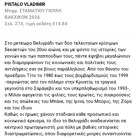
PISTALO VLADIMIR
Μτφρ. ΣΤΑΜΑΤΙΟΥ ΓΙΟΥΛΗ
ΒΑΚΧΙΚΟΝ 2026
Σελ. 274, τιμή εκδότη €14.84
Στο μετέωρο Βελιγράδι των δύο τελευταίων κρίσιμων
δεκαετιών του 20ού αιώνα, και με φόντο τις ιστορίες των
γονιών και των παππούδων τους, πέντε έφηβοι μεγαλώνουν
και διαμορφώνουν τις κοινωνικές και πολιτικές τους
αντιλήψεις σαν σε βίους παράλληλους. Από τον θάνατο του
προέδρου Τίτο το 1980 έως τους βομβαρδισμούς του 1999
-περνώντας από τον πόλεμο στην Κροατία, τα τραγικά
γεγονότα στο Σαράγεβο και τον υπερπληθωρισμό του 1993-,
ο Μίλαν αφηγείται τις φιλίες, τους έρωτες, τις συγκρούσεις
και τις απώλειες του Μπάνε, της Ιρίνα, του Μπόρις, της Ζόρα
και του ίδιου.
Καθώς οι ήρωες χάνουν σταδιακά κάθε προσωπικό και
κοινωνικό έρεισμα, το ίδιο το Βελιγράδι αναδεικνύεται σε
κεντρικό πρωταγωνιστή: μια πόλη με βαθιές ιστορικές
διαστρωματώσεις, όπου διαφορετικές μοίρες συναντιούνται