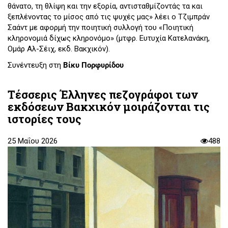
θάνατο, τη θλίψη και την εξορία, αντισταθμίζοντάς τα και
ξεπλένοντας το μίσος από τις ψυχές μας» λέει ο Τζιμπράν
Σαάντ με αφορμή την ποιητική συλλογή του «Ποιητική
κληρονομιά δίχως κληρονόμο» (μτφρ. Ευτυχία Κατελανάκη,
Oμάρ Αλ-Σέιχ, εκδ. Βακχικόν).
Συνέντευξη στη
Βίκυ Πορφυρίδου
Τέσσερις Έλληνες πεζογράφοι των
εκδόσεων Βακχικόν μοιράζονται τις
ιστορίες τους
25 Μαΐου 2026
488