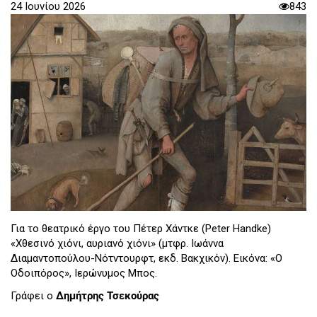
24 Ιουνίου 2026
843
Για το θεατρικό έργο του Πέτερ Χάντκε (Peter Handke)
«Χθεσινό χιόνι, αυριανό χιόνι» (μτφρ. Ιωάννα
Διαμαντοπούλου-Νότντουρφτ, εκδ. Βακχικόν). Εικόνα: «Ο
Οδοιπόρος», Ιερώνυμος Μπος.
Γράφει ο
Δημήτρης Τσεκούρας