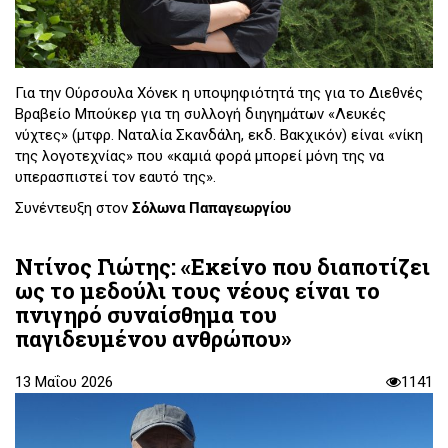
Για την Ούρσουλα Χόνεκ η υποψηφιότητά της για το Διεθνές
Βραβείο Μπούκερ για τη συλλογή διηγημάτων «Λευκές
νύχτες» (μτφρ. Ναταλία Σκανδάλη, εκδ. Βακχικόν) είναι «νίκη
της λογοτεχνίας» που «καμιά φορά μπορεί μόνη της να
υπερασπιστεί τον εαυτό της».
Συνέντευξη στον
Σόλωνα Παπαγεωργίου
Ντίνος Γιώτης: «Εκείνο που διαποτίζει
ως το μεδούλι τους νέους είναι το
πνιγηρό συναίσθημα του
παγιδευμένου ανθρώπου»
13 Μαΐου 2026
1141