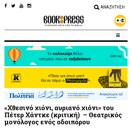
«Χθεσινό χιόνι, αυριανό χιόνι» του
Πέτερ Χάντκε (κριτική) – Θεατρικός
μονόλογος ενός οδοιπόρου