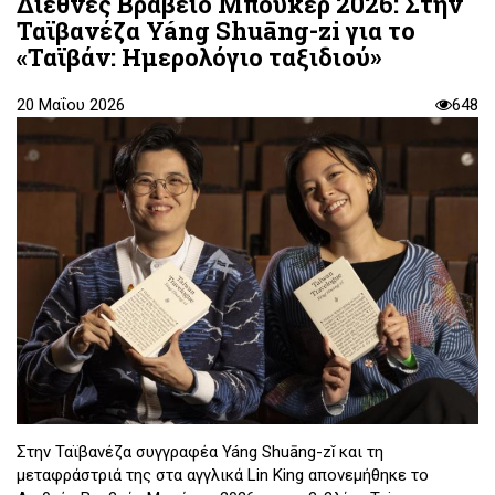
Διεθνές Βραβείο Μπούκερ 2026: Στην
Ταϊβανέζα Yáng Shuāng-zi για το
«Ταϊβάν: Ημερολόγιο ταξιδιού»
20 Μαΐου 2026
648
Στην Ταϊβανέζα συγγραφέα Yáng Shuāng-zǐ και τη
μεταφράστριά της στα αγγλικά Lin King απονεμήθηκε το