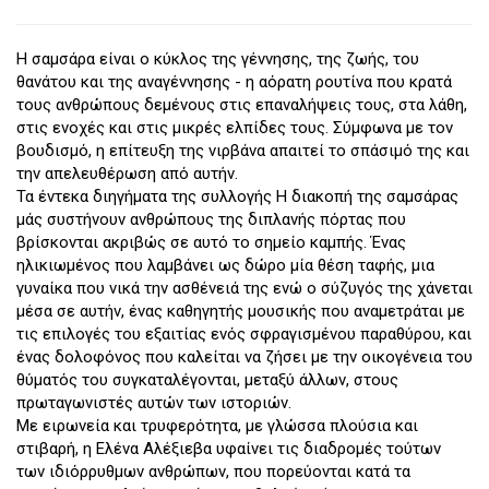
Η σαμσάρα είναι ο κύκλος της γέννησης, της ζωής, του
θανάτου και της αναγέννησης - η αόρατη ρουτίνα που κρατά
τους ανθρώπους δεμένους στις επαναλήψεις τους, στα λάθη,
στις ενοχές και στις μικρές ελπίδες τους. Σύμφωνα με τον
βουδισμό, η επίτευξη της νιρβάνα απαιτεί το σπάσιμό της και
την απελευθέρωση από αυτήν.
Τα έντεκα διηγήματα της συλλογής Η διακοπή της σαμσάρας
μάς συστήνουν ανθρώπους της διπλανής πόρτας που
βρίσκονται ακριβώς σε αυτό το σημείο καμπής. Ένας
ηλικιωμένος που λαμβάνει ως δώρο μία θέση ταφής, μια
γυναίκα που νικά την ασθένειά της ενώ ο σύζυγός της χάνεται
μέσα σε αυτήν, ένας καθηγητής μουσικής που αναμετράται με
τις επιλογές του εξαιτίας ενός σφραγισμένου παραθύρου, και
ένας δολοφόνος που καλείται να ζήσει με την οικογένεια του
θύματός του συγκαταλέγονται, μεταξύ άλλων, στους
πρωταγωνιστές αυτών των ιστοριών.
Με ειρωνεία και τρυφερότητα, με γλώσσα πλούσια και
στιβαρή, η Ελένα Αλέξιεβα υφαίνει τις διαδρομές τούτων
των ιδιόρρυθμων ανθρώπων, που πορεύονται κατά τα