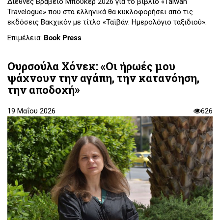
Διεθνές Βραβείο Μπούκερ 2026 για το βιβλίο «Taiwan
Travelogue» που στα ελληνικά θα κυκλοφορήσει από τις
εκδόσεις Βακχικόν με τίτλο «Ταϊβάν: Ημερολόγιο ταξιδιού».
Επιμέλεια:
Book Press
Ουρσούλα Χόνεκ: «Οι ήρωές μου
ψάχνουν την αγάπη, την κατανόηση,
την αποδοχή»
19 Μαΐου 2026
626