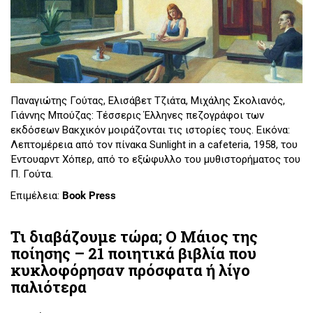
Παναγιώτης Γούτας, Ελισάβετ Τζιάτα, Μιχάλης Σκολιανός,
Γιάννης Μπούζας: Τέσσερις Έλληνες πεζογράφοι των
εκδόσεων Βακχικόν μοιράζονται τις ιστορίες τους. Εικόνα:
Λεπτομέρεια από τον πίνακα Sunlight in a cafeteria, 1958, του
Έντουαρντ Χόπερ, από το εξώφυλλο του μυθιστορήματος του
Π. Γούτα.
Επιμέλεια:
Book Press
Τι διαβάζουμε τώρα; Ο Μάιος της
ποίησης – 21 ποιητικά βιβλία που
κυκλοφόρησαν πρόσφατα ή λίγο
παλιότερα