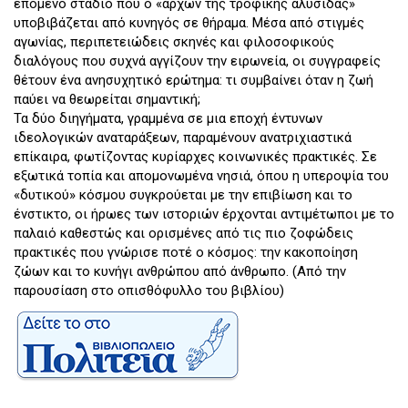
επόμενο στάδιο που ο «άρχων της τροφικής αλυσίδας»
υποβιβάζεται από κυνηγός σε θήραμα. Μέσα από στιγμές
αγωνίας, περιπετειώδεις σκηνές και φιλοσοφικούς
διαλόγους που συχνά αγγίζουν την ειρωνεία, οι συγγραφείς
θέτουν ένα ανησυχητικό ερώτημα: τι συμβαίνει όταν η ζωή
παύει να θεωρείται σημαντική;
Τα δύο διηγήματα, γραμμένα σε μια εποχή έντυνων
ιδεολογικών αναταράξεων, παραμένουν ανατριχιαστικά
επίκαιρα, φωτίζοντας κυρίαρχες κοινωνικές πρακτικές. Σε
εξωτικά τοπία και απομονωμένα νησιά, όπου η υπεροψία του
«δυτικού» κόσμου συγκρούεται με την επιβίωση και το
ένστικτο, οι ήρωες των ιστοριών έρχονται αντιμέτωποι με το
παλαιό καθεστώς και ορισμένες από τις πιο ζοφώδεις
πρακτικές που γνώρισε ποτέ ο κόσμος: την κακοποίηση
ζώων και το κυνήγι ανθρώπου από άνθρωπο. (Από την
παρουσίαση στο οπισθόφυλλο του βιβλίου)