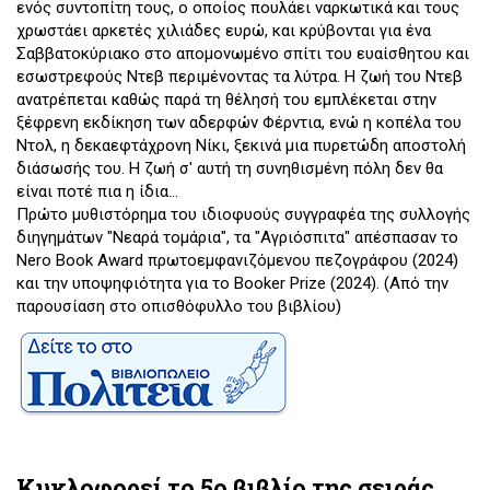
ενός συντοπίτη τους, ο οποίος πουλάει ναρκωτικά και τους
χρωστάει αρκετές χιλιάδες ευρώ, και κρύβονται για ένα
Σαββατοκύριακο στο απομονωμένο σπίτι του ευαίσθητου και
εσωστρεφούς Ντεβ περιμένοντας τα λύτρα. Η ζωή του Ντεβ
ανατρέπεται καθώς παρά τη θέλησή του εμπλέκεται στην
ξέφρενη εκδίκηση των αδερφών Φέρντια, ενώ η κοπέλα του
Ντολ, η δεκαεφτάχρονη Νίκι, ξεκινά μια πυρετώδη αποστολή
διάσωσής του. Η ζωή σ' αυτή τη συνηθισμένη πόλη δεν θα
είναι ποτέ πια η ίδια...
Πρώτο μυθιστόρημα του ιδιοφυούς συγγραφέα της συλλογής
διηγημάτων "Νεαρά τομάρια", τα "Αγριόσπιτα" απέσπασαν το
Nero Book Award πρωτοεμφανιζόμενου πεζογράφου (2024)
και την υποψηφιότητα για το Booker Prize (2024). (Από την
παρουσίαση στο οπισθόφυλλο του βιβλίου)
Κυκλοφορεί το 5ο βιβλίο της σειράς