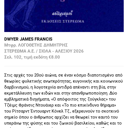
DWYER JAMES FRANCIS
Μτφρ. ΛΟΓΟΘΕΤΗΣ ΔΗΜΗΤΡΗΣ
ΣΤΕΡΕΩΜΑ Α.Ε. / ΣΙΟΛΑ - ΑΛΕΞΙΟΥ 2026
Σελ. 102, τιμή εκδότη €8.00
Στις αρχές του 20ού αιώνα, σε έναν κόσμο διαποτισμένο από
θεωρίες φυλετικής ανωτερότητας, ευγονικής και κοινωνικού
δαρβινισμού, η λογοτεχνία αντιδρά απέναντι στη βία, στην
εκμετάλλευση των ειδών και στην απανθρωποποίηση. Δύο
εμβληματικά διηγήματα, «Ο απόφοιτος της ζούγκλας» του
Τζέιμς Φράνσις Ντουάιερ και «Το πιο επικίνδυνο θήραμα»
του Ρίτσαρντ Έντουαρντ Κόνελ Τζ., εξερευνούν το σκοτεινό
σημείο όπου ο άνθρωπος αρχίζει να θεωρεί τον εαυτό του
υπεράνω της φύσης και του ζωικού βασιλείου, καθώς και το