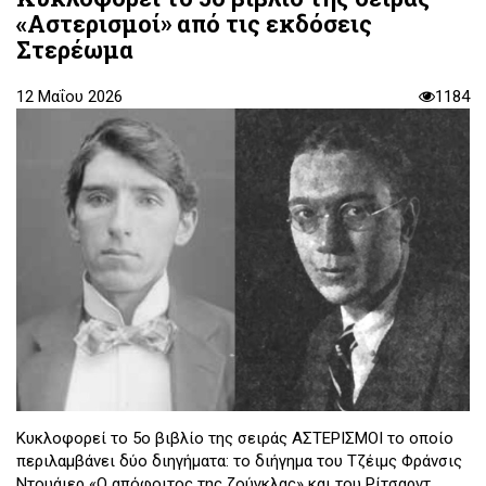
«Αστερισμοί» από τις εκδόσεις
Στερέωμα
12 Μαΐου 2026
1184
Κυκλοφορεί το 5ο βιβλίο της σειράς ΑΣΤΕΡΙΣΜΟΙ το οποίο
περιλαμβάνει δύο διηγήματα: το διήγημα του Τζέιμς Φράνσις
Ντουάιερ «Ο απόφοιτος της ζούγκλας» και του Ρίτσαρντ