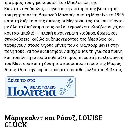
τρόφιμος του γηροκομείου του Μπαλουκλή της
Κωνσταντινούπολης αφηγείται την ιστορία της βιαιότητας
του μητροπολίτη Δαμιανού Μανσούρ από τη Μερσίνα το 1905,
κατά τη διάρκεια της οποίας οι Μερσινιώτες του επιτίθενται
με όλα τα διαθέσιμά τους όπλα: λεμονόκου. κλούβια αυγά, και
κουτσο-μπολιό. Η πλοκή είναι γεμάτη χιούμορ, έρωτα και
συγκρούσεις, καθώς οι δημογέροντες της Μερσίνας και
ταφέρνουν, στους λίγους μήνες που ο Μανσούρ μένει στην
πόλη τους, να τον εξαπατήσουν αισχρά. Με τη γλώσσα πυκνή
και ποικίλη, η ιστορία καλπάζει προς τη μυστήρια εξαφάνιση
του Μανσούρ και τη δύση του κοσμοπολιτισμού της Μικράς
Ασίας. (Από την παρουσίαση στο οπισθόφυλλο του βιβλίου)
Μάριγκολντ και Ρόουζ, LOUISE
GLUCK