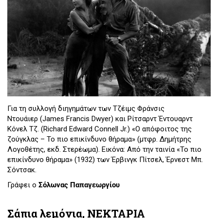
Για τη συλλογή διηγημάτων των Τζέιμς Φράνσις
Ντουάιερ (James Francis Dwyer) και Ρίτσαρντ Έντουαρντ
Κόνελ Τζ. (Richard Edward Connell Jr.) «Ο απόφοιτος της
ζούγκλας – Το πιο επικίνδυνο θήραμα» (μτφρ. Δημήτρης
Λογοθέτης, εκδ. Στερέωμα). Εικόνα: Από την ταινία «Το πιο
επικίνδυνο θήραμα» (1932) των Έρβινγκ Πίτσελ, Έρνεστ Μπ.
Σόντσακ.
Γράφει ο
Σόλωνας Παπαγεωργίου
Σάπια λεμόνια, ΝΕΚΤΑΡΙΑ