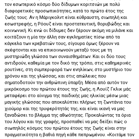
τον εσωτερικό κόσμο δύο δίδυμων κοριτσιών με πολύ
διαφορετικές προσωπικότητες, κατά το πρώτο έτος της
ζωής τους. Αν η Μάριγκολντ είναι εύθραυστη, σιωπηλή και
εσωστρεφής, η Ρόουζ είναι προστατευτική, θορυβώδης και
κοινωνική. Κι ενώ οι δίδυμες δεν ξέρουν ακόμη να μιλάνε και
κοιτάζουν η μία την άλλη σαν εγκληματίες πίσω από τα
κάγκελα των κρεβατιών τους, σίγουρα όμως ξέρουν να
σκέφτονται και να επικοινωνούν μεταξύ τους με τη
μυστηριώδη γλώσσα των συναισθημάτων. Και οι δύο τους
αντιδρούν, καθεμία με τον δικό της τρόπο, στις καθημερινές
ρουτίνες, στη συμπεριφορά των ενηλίκων, στο μυστήριο του
χρόνου και της γλώσσας, και στις απώλειες που
σηματοδοτούν την ανθρώπινη ύπαρξη. Μέσα από αυτόν τον
μικρόκοσμο του πρώτου έτους της ζωής, η Λουίζ Γκλικ μάς
μεταφέρει στο αίνιγμα της παιδικής μας ηλικίας μέσω μιας
μαγικής γλώσσας που αποκαλύπτει πλήρως τη ζωντάνια του
χιούμορ και της τρυφερότητάς της, και είναι ικανή να μας
ξαναδώσει το βλέμμα της αθωότητας. Προκαλώντας τα όρια
του λόγου και της γραφής, προσπαθεί να μας δείξει πώς ο
σιωπηλός κόσμος του πρώτου έτους της ζωής είναι στην
πραγματικότητα η βαθιά πηγή κάθε πεπρωμένου. «Κοιτάμε τον