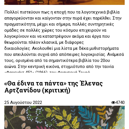
Πολλοί πιστεύουν πως η εποχή που τα λογοτεχνικά βιβλία
απαγορεύονταν και καίγονταν στην πυρά έχει παρέλθει. Στην
πραγματικότητα, μέχρι και σήμερα, πολλές συντηρητικές
ομάδες σε πολλές χώρες του κόσμου επιχειρούν να
λογοκρίνουν και να καταστρέψουν ακόμα και έργα που
θεωρούνται πλέον κλασικά, με διάφορες
δικαιολογίες. Ακολουθεί μια λίστα με δέκα μυθιστορήματα
που απειλούνται συχνά από απόπειρες λογοκρισίας. Ανάμεσά
τους, ορισμένα από τα σημαντικότερα βιβλία του 20ου
αιώνα. Στην κεντρική εικόνα, στιγμιότυπο από την ταινία
«Φαρενάιτ 451» (1966), του Φρανσουά Τριφό.
«Θα έδινα τα πάντα» της Έλενας
Επιμέλεια:
Σόλωνας Παπαγεωργίου
Αρτζανίδου (κριτική)
25 Αυγούστου 2022
4740