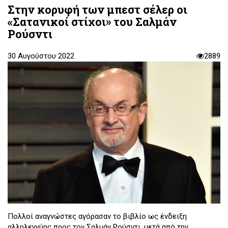
Στην κορυφή των μπεστ σέλερ οι
«Σατανικοί στίχοι» του Σαλμάν
Ρούσντι
30 Αυγούστου 2022
2889
Πολλοί αναγνώστες αγόρασαν το βιβλίο ως ένδειξη
αλληλεγγύης προς τον Σαλμάν Ρούσντι, μετά από την