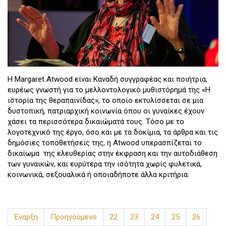
Η Margaret Atwood είναι Καναδή συγγραφέας και ποιήτρια,
ευρέως γνωστή για το μελλοντολογικό μυθιστόρημά της «Η
ιστορία της θεραπαινίδας», το οποίο εκτυλίσσεται σε μια
δυστοπική, πατριαρχική κοινωνία όπου οι γυναίκες έχουν
χάσει τα περισσότερα δικαιώματά τους. Τόσο με το
λογοτεχνικό της έργο, όσο και με τα δοκίμια, τα άρθρα και τις
δημόσιες τοποθετήσεις της, η Atwood υπερασπίζεται το
δικαίωμα της ελευθερίας στην έκφραση και την αυτοδιάθεση
των γυναικών, και ευρύτερα την ισότητα χωρίς φυλετικά,
κοινωνικά, σεξουαλικά ή οποιαδήποτε άλλα κριτήρια.
Επιμέλεια:
Book Press
Έναρξη
Προηγούμενο
22
23
24
25
26