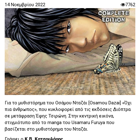
14 Νοεμβρίου 2022
7762
Για το μυθιστόρημα του Οσάμου Νταζάι [Osamou Dazai] «Όχι
πια άνθρωπος», που κυκλοφορεί από τις εκδόσεις Διόπτρα
σε μετάφραση Έφης Τσιρώνη. Στην κεντρική εικόνα,
στιγμιότυπο από το manga του Usamaru Furuya που
βασίζεται στο μυθιστόρημα του Νταζάι.
Γράφει ο
Κ.Β. Κατσουλάρης