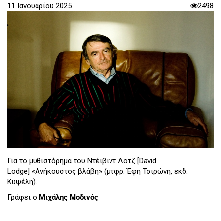
11 Ιανουαρίου 2025
2498
Για το μυθιστόρημα του Ντέιβιντ Λοτζ [David
Lodge] «Ανήκουστος βλάβη» (μτφρ. Έφη Τσιρώνη, εκδ.
Κυψέλη).
Γράφει ο
Μιχάλης Μοδινός