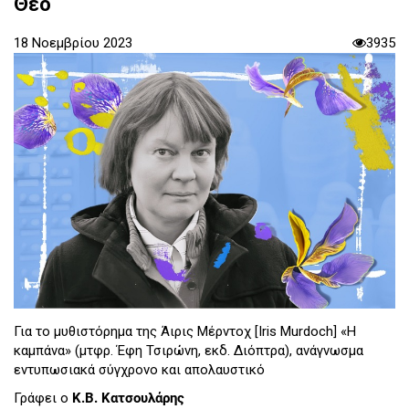
Θεό
18 Νοεμβρίου 2023
3935
Για το μυθιστόρημα της Άιρις Μέρντοχ [Iris Murdoch] «Η
καμπάνα» (μτφρ. Έφη Τσιρώνη, εκδ. Διόπτρα), ανάγνωσμα
εντυπωσιακά σύγχρονο και απολαυστικό
Γράφει ο
Κ.Β. Κατσουλάρης