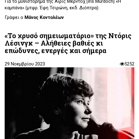
Για το μυθιστόρημα της Άιρις Μέρντοχ [Iris Murdoch] «Η
καμπάνα» (μτφρ. Έφη Τσιρώνη, εκδ. Διόπτρα).
Γράφει ο
Μάνος Κοντολέων
«Το χρυσό σημειωματάριο» της Ντόρις
Λέσινγκ – Αλήθειες βαθιές κι
επώδυνες, ενεργές και σήμερα
29 Νοεμβρίου 2023
5252