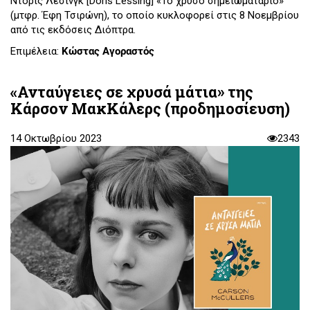
Ντόρις Λέσινγκ [Doris Lessing] «Το χρυσό σημειωματάριο»
(μτφρ. Έφη Τσιρώνη), το οποίο κυκλοφορεί στις 8 Νοεμβρίου
από τις εκδόσεις Διόπτρα.
Επιμέλεια:
Κώστας Αγοραστός
«Ανταύγειες σε χρυσά μάτια» της
Κάρσον ΜακΚάλερς (προδημοσίευση)
14 Οκτωβρίου 2023
2343