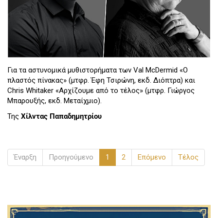
Για τα αστυνομικά μυθιστορήματα των Val McDermid «Ο
πλαστός πίνακας» (μτφρ. Έφη Τσιρώνη, εκδ. Διόπτρα) και
Chris Whitaker «Αρχίζουμε από το τέλος» (μτφρ. Γιώργος
Μπαρουξής, εκδ. Μεταίχμιο).
Της
Χίλντας Παπαδημητρίου
Έναρξη
Προηγούμενο
1
2
Επόμενο
Τέλος