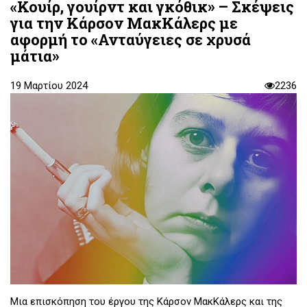
«Κουίρ, γουίρντ και γκόθικ» – Σκέψεις
για την Κάρσον ΜακΚάλερς με
αφορμή το «Ανταύγειες σε χρυσά
μάτια»
19 Μαρτίου 2024
2236
Μια επισκόπηση του έργου της Κάρσον ΜακΚάλερς και της