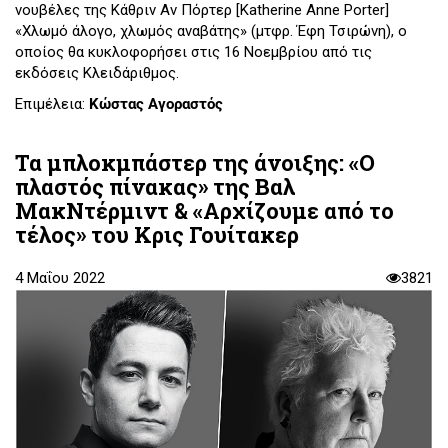
νουβέλες της Κάθριν Αν Πόρτερ [Katherine Anne Porter]
«Χλωμό άλογο, χλωμός αναβάτης» (μτφρ. Έφη Τσιρώνη), ο
οποίος θα κυκλοφορήσει στις 16 Νοεμβρίου από τις
εκδόσεις Κλειδάριθμος.
Επιμέλεια:
Κώστας Αγοραστός
Τα μπλοκμπάστερ της άνοιξης: «Ο
πλαστός πίνακας» της Βαλ
ΜακΝτέρμιντ & «Αρχίζουμε από το
τέλος» του Κρις Γουίτακερ
4 Μαΐου 2022
3821