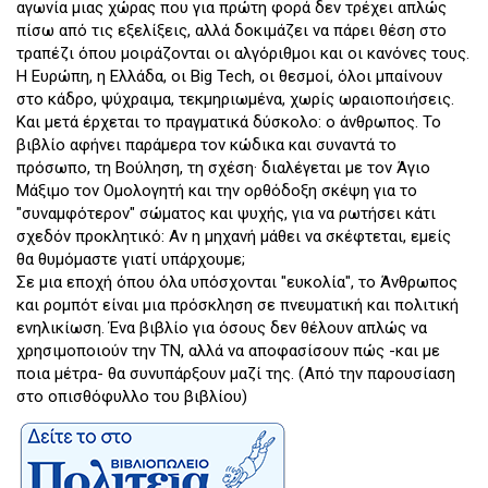
αγωνία μιας χώρας που για πρώτη φορά δεν τρέχει απλώς
πίσω από τις εξελίξεις, αλλά δοκιμάζει να πάρει θέση στο
τραπέζι όπου μοιράζονται οι αλγόριθμοι και οι κανόνες τους.
Η Ευρώπη, η Ελλάδα, οι Big Tech, οι θεσμοί, όλοι μπαίνουν
στο κάδρο, ψύχραιμα, τεκμηριωμένα, χωρίς ωραιοποιήσεις.
Και μετά έρχεται το πραγματικά δύσκολο: ο άνθρωπος. Το
βιβλίο αφήνει παράμερα τον κώδικα και συναντά το
πρόσωπο, τη Βούληση, τη σχέση· διαλέγεται με τον Άγιο
Μάξιμο τον Ομολογητή και την ορθόδοξη σκέψη για το
"συναμφότερον" σώματος και ψυχής, για να ρωτήσει κάτι
σχεδόν προκλητικό: Αν η μηχανή μάθει να σκέφτεται, εμείς
θα θυμόμαστε γιατί υπάρχουμε;
Σε μια εποχή όπου όλα υπόσχονται "ευκολία", το Άνθρωπος
και ρομπότ είναι μια πρόσκληση σε πνευματική και πολιτική
ενηλικίωση. Ένα βιβλίο για όσους δεν θέλουν απλώς να
χρησιμοποιούν την ΤΝ, αλλά να αποφασίσουν πώς -και με
ποια μέτρα- θα συνυπάρξουν μαζί της. (Από την παρουσίαση
στο οπισθόφυλλο του βιβλίου)