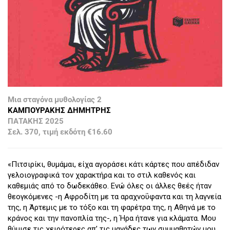
Μια σταγόνα μυθολογίας 2
ΚΑΜΠΟΥΡΑΚΗΣ ΔΗΜΗΤΡΗΣ
ΠΑΤΑΚΗΣ 2025
Σελ. 370, τιμή εκδότη €16.60
«Πιτσιρίκι, θυμάμαι, είχα αγοράσει κάτι κάρτες που απέδιδαν
γελοιογραφικά τον χαρακτήρα και το στιλ καθενός και
καθεμιάς από το δωδεκάθεο. Ενώ όλες οι άλλες θεές ήταν
θεογκόμενες -η Αφροδίτη με τα αραχνοΰφαντα και τη λαγνεία
της, η Άρτεμις με το τόξο και τη φαρέτρα της, η Αθηνά με το
κράνος και την πανοπλία της-, η Ήρα ήτανε για κλάματα. Μου
θύμισε τις χειρότερες απ’ τις μανάδες των συμμαθητών μου.