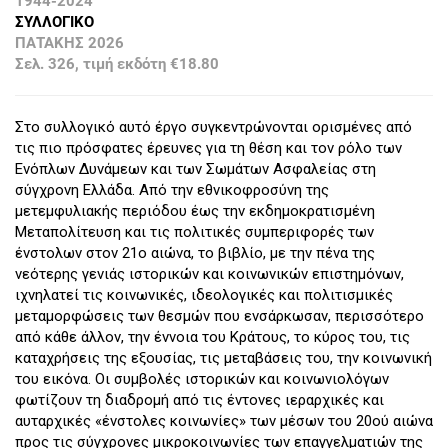
1944-2024
ΣΥΛΛΟΓΙΚΟ
ΠΑΤΑΚΗΣ 2026
Σελ. 326, τιμή εκδότη €18.80
Στο συλλογικό αυτό έργο συγκεντρώνονται ορισμένες από
τις πιο πρόσφατες έρευνες για τη θέση και τον ρόλο των
Ενόπλων Δυνάμεων και των Σωμάτων Ασφαλείας στη
σύγχρονη Ελλάδα. Από την εθνικοφροσύνη της
μετεμφυλιακής περιόδου έως την εκδημοκρατισμένη
Μεταπολίτευση και τις πολιτικές συμπεριφορές των
ένστολων στον 21ο αιώνα, το βιβλίο, με την πένα της
νεότερης γενιάς ιστορικών και κοινωνικών επιστημόνων,
ιχνηλατεί τις κοινωνικές, ιδεολογικές και πολιτισμικές
μεταμορφώσεις των θεσμών που ενσάρκωσαν, περισσότερο
από κάθε άλλον, την έννοια του Κράτους, το κύρος του, τις
καταχρήσεις της εξουσίας, τις μεταβάσεις του, την κοινωνική
του εικόνα. Οι συμβολές ιστορικών και κοινωνιολόγων
φωτίζουν τη διαδρομή από τις έντονες ιεραρχικές και
αυταρχικές «ένστολες κοινωνίες» των μέσων του 20ού αιώνα
προς τις σύγχρονες μικροκοινωνίες των επαγγελματιών της