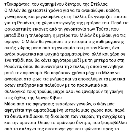
τζακαράντας, του αγαπημένου δέντρου της Στέλλας;
Ο Μιλάν θα χρειαστεί χρόνια για να τα ανακαλύψει καθότι,
γεννημένος και μεγαλωμένος στη Γαλλία, δε γνωρίζει τίποτα
για τη Ρουάντα, τη χώρα καταγωγής της μητέρας του. Παρά τις
φρικιαστικές εικόνες από τη γενοκτονία των Τούτσι που
μεταδίδει η τηλεόραση, η μητέρα του Μιλάν δε μιλάει για τις
σφαγές. Ο Μιλάν θα γνωρίσει την ιστορία της καθημαγμένης
αυτής χώρας μέσα από τη γνωριμία του με τον Κλοντ, ένα
αγόρι σωματικά και ψυχικά τραυματισμένο, αλλά και χάρη σε
ένα ταξίδι που θα κάνει αργότερα μαζί με τη μητέρα του στη
Ρουάντα, όπου θα συναντήσει τη Στέλλα, η οποία γεννήθηκε
μετά τον αφανισμό. Θα περάσουν χρόνια μέχρι ο Μιλάν να
ανασύρει στο φως τις μνήμες και να αποκαλύψει τα μυστικά
όσων επέζησαν και παλεύουν με το προσωπικό και
συλλογικό τους τραύμα, μέχρι όλοι να ξαναβρούν τη γαλήνη
στις όχθες της λίμνης Κίβου.
Μέσα από τις αφηγήσεις τεσσάρων γενεών, ο Φάιγ μάς
αφηγείται την αιματοβαμμένη ιστορία μιας χώρας που, παρά
τα δεινά, επιδιώκει τη δικαίωση των νεκρών, τη συγχώρεση
και την ομόνοια. Όπως το ομώνυμο δέντρο, που ξεπροβάλλει
από τα σπλάχνα της σκοτεινής γης και υψώνεται προς το