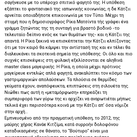
σαγήνευσε με το υπέροχο σπιτικό φαγητό της. Η υπόθεση
εξάπτει το φαντασιακό της ιαπωνικής κοινωνίας, η δε Κάτζιι
αρνείται οποιαδήποτε επικοινωνία με τον Τύπο. Μέχρι τη
στιγμή που η δημοσιογράφος Ρίκα Ματσίντα τής γράφει ένα
γράμμα ζητώντας της τη συνταγή για βραστό βοδινό -το
τελευταίο δείπνο ενός εκ των θυμάτων της- και η Κάτζιι της
απαντά. Η Ρίκα ξεκινά να επισκέπτεται την Κάτζιι ελπίζοντας
ότι με τον καιρό θα κάμψει την αντίστασή της και εν τέλει θα
διαλευκάνει τα σκοτεινά σημεία της υπόθεσης. Οι όλο και πιο
συχνές επισκέψεις στη φυλακή εξελίσσονται σε αληθινά
master class μαγειρικής. Η Ρίκα, η οποία μέχρι πρότινος
μαγείρευε εντελώς απλά φαγητά, ανακαλύπτει τον κόσμο των
γαστριμαργικών απολαύσεων. Τα πλούσια σε θερμίδες
γεύματα έχουν, αναπόφευκτα, επιπτώσεις στη σιλουέτα της.
Νιώθει πως αυτή η «μεταμόρφωση» επηρεάζει τη
συμπεριφορά των γύρω της κι αρχίζει να αναρωτιέται μήπως
τελικά έχει περισσότερα κοινά με την Κάτζιι απ’ όσα νόμιζε
στην αρχή...
Εμπνευσμένο από την πραγματική υπόθεση, το 2012, της
μαύρης χήρας Κανάε Κιτζίμα, κατά συρροήν δολοφόνου
καταδικασμένης σε θάνατο, το "Βούτυρο" είναι μια