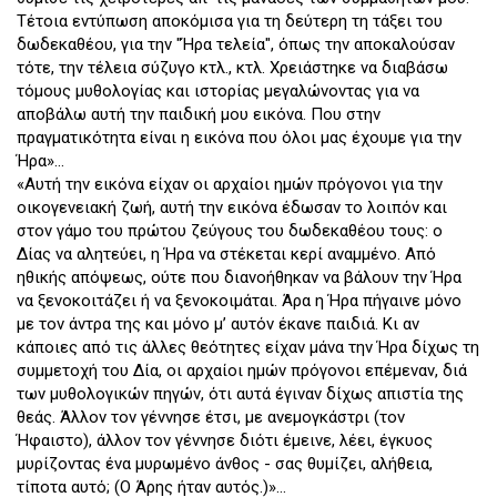
Τέτοια εντύπωση αποκόμισα για τη δεύτερη τη τάξει του
δωδεκαθέου, για την "Ήρα τελεία", όπως την αποκαλούσαν
τότε, την τέλεια σύζυγο κτλ., κτλ. Χρειάστηκε να διαβάσω
τόμους μυθολογίας και ιστορίας μεγαλώνοντας για να
αποβάλω αυτή την παιδική μου εικόνα. Που στην
πραγματικότητα είναι η εικόνα που όλοι μας έχουμε για την
Ήρα»...
«Αυτή την εικόνα είχαν οι αρχαίοι ημών πρόγονοι για την
οικογενειακή ζωή, αυτή την εικόνα έδωσαν το λοιπόν και
στον γάμο του πρώτου ζεύγους του δωδεκαθέου τους: ο
Δίας να αλητεύει, η Ήρα να στέκεται κερί αναμμένο. Από
ηθικής απόψεως, ούτε που διανοήθηκαν να βάλουν την Ήρα
να ξενοκοιτάζει ή να ξενοκοιμάται. Άρα η Ήρα πήγαινε μόνο
με τον άντρα της και μόνο μ’ αυτόν έκανε παιδιά. Κι αν
κάποιες από τις άλλες θεότητες είχαν μάνα την Ήρα δίχως τη
συμμετοχή του Δία, οι αρχαίοι ημών πρόγονοι επέμεναν, διά
των μυθολογικών πηγών, ότι αυτά έγιναν δίχως απιστία της
θεάς. Άλλον τον γέννησε έτσι, με ανεμογκάστρι (τον
Ήφαιστο), άλλον τον γέννησε διότι έμεινε, λέει, έγκυος
μυρίζοντας ένα μυρωμένο άνθος - σας θυμίζει, αλήθεια,
τίποτα αυτό; (Ο Άρης ήταν αυτός.)»...