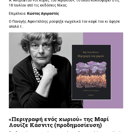
Α. Ανδριώτου «Οι κόρες του Αϊβαλιού», το οποίο κυκλοφορεί στις
18 Ιουλίου από τις εκδόσεις Νίκας.
Επιμέλεια:
Κώστας Αγοραστός
Ο Παναγής Αφεντέλλης ρούφηξε νωχελικά τον καφέ του κι άφησε
απαλά τ...
«Περιγραφή ενός χωριού» της Μαρί
Λουίζε Κάσνιτς (προδημοσίευση)