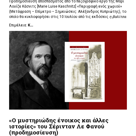
Προδημοσίευση αποσπάσματος από το πεζογραφικό έργο της Μαρί
Λουίζε Κάσνιτς [Marie Luise Kaschnitz] «Περιγραφή ενός χωριού»
(Μετάφραση – Επίμετρο – Σημειώσεις: Αλέξανδρος Κυπριώτης), το
οποίο θα κυκλοφορήσει στις 10 Ιουλίου από τις εκδόσεις
η βαλίτσα
.
Επιμέλεια:
Κ...
«Ο μυστηριώδης ένοικος και άλλες
ιστορίες» του Σέρινταν Λε Φανού
(προδημοσίευση)