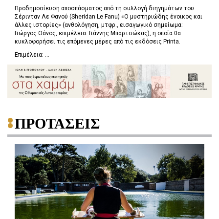
Προδημοσίευση αποσπάσματος από τη συλλογή διηγημάτων του
Σέρινταν Λε Φανού (Sheridan Le Fanu) «Ο μυστηριώδης ένοικος και
άλλες ιστορίες» (ανθολόγηση, μτφρ., εισαγωγικό σημείωμα:
Γιώργος Θάνος, επιμέλεια: Γιάννης Μπαρτσώκας), η οποία θα
κυκλοφορήσει τις επόμενες μέρες από τις εκδόσεις Printa.
Επιμέλεια: ...
ΠΡΟΤΑΣΕΙΣ