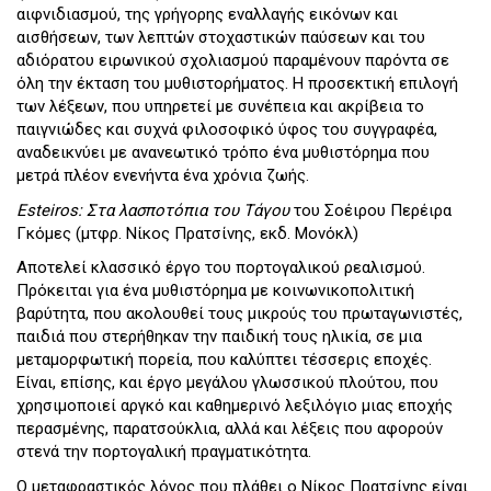
αιφνιδιασμού, της γρήγορης εναλλαγής εικόνων και
αισθήσεων, των λεπτών στοχαστικών παύσεων και του
αδιόρατου ειρωνικού σχολιασμού παραμένουν παρόντα σε
όλη την έκταση του μυθιστορήματος. Η προσεκτική επιλογή
των λέξεων, που υπηρετεί με συνέπεια και ακρίβεια το
παιγνιώδες και συχνά φιλοσοφικό ύφος του συγγραφέα,
αναδεικνύει με ανανεωτικό τρόπο ένα μυθιστόρημα που
μετρά πλέον ενενήντα ένα χρόνια ζωής.
Esteiros: Στα λασποτόπια του Τάγου
του Σοέιρου Περέιρα
Γκόμες (μτφρ. Νίκος Πρατσίνης, εκδ. Μονόκλ)
Αποτελεί κλασσικό έργο του πορτογαλικού ρεαλισμού.
Πρόκειται για ένα μυθιστόρημα με κοινωνικοπολιτική
βαρύτητα, που ακολουθεί τους μικρούς του πρωταγωνιστές,
παιδιά που στερήθηκαν την παιδική τους ηλικία, σε μια
μεταμορφωτική πορεία, που καλύπτει τέσσερις εποχές.
Είναι, επίσης, και έργο μεγάλου γλωσσικού πλούτου, που
χρησιμοποιεί αργκό και καθημερινό λεξιλόγιο μιας εποχής
περασμένης, παρατσούκλια, αλλά και λέξεις που αφορούν
στενά την πορτογαλική πραγματικότητα.
Ο μεταφραστικός λόγος που πλάθει ο Νίκος Πρατσίνης είναι