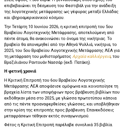
επιβεβαιώνει τη δέσμευση του Φεστιβάλ για την ανάδειξη
της λογοτεχνικής μετάφρασης ως γέφυρας μεταξύ Ελλάδας
και ιβηροαμερικανικού κόσμου.
Την Τετάρτη 10 Ιουνίου 2026, η κριτική επιτροπή του 5ου
Βραβείου Λογοτεχνικής Μετάφρασης, αποτελούμενη από
πέντε άτομα, θα ανακοινώσει το όνομα της νικήτριας. Το
βραβείο θα απονεμηθεί από την Αθηνά Ψυλλιά, νικήτρια, το
2025, του 5ου Βραβείου Λογοτεχνικής Μετάφρασης ΛΕΑ για
τη μετάφραση του μυθιστορήματος
Αρχαία καλλιέργεια
, του
Βραζιλιάνου Ραντουάν Νασσάρ (εκδ. Πατάκη).
Η φετινή χρονιά
Η Κριτική Επιτροπή του 6ου Βραβείου Λογοτεχνικής
Μετάφρασης ΛΕΑ αποφάσισε ομόφωνα και κοινοποίησε τη
βραχεία λίστα των υποψήφιων προς βράβευση βιβλίων που
εκδόθηκαν μέσα στο 2025, με γλώσσα πρωτοτύπου κάποια
από τις πέντε προαναφερθείσες γλώσσες, και υποβλήθηκαν
στην κρίση της επιτροπής προς βράβευση. Επανεκδόσεις
μεταφράσεων τέθηκαν εκτός συναγωνισμού.
Φέτος η Κριτική Επιτροπή παρέλαβε συνολικά 35 βιβλία.