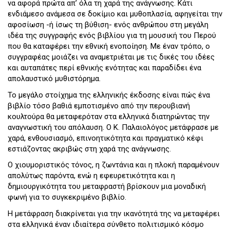
να αφορά πρώτα απ’ όλα τη χαρά της ανάγνωσης. Κάτι
ενδιάμεσο ανάμεσα σε δοκίμιο και μυθοπλασία, αφηγείται την
αφοσίωση -ή ίσως τη βύθιση- ενός ανθρώπου στη μεγάλη
ιδέα της συγγραφής ενός βιβλίου για τη μουσική του Περού
που θα καταφέρει την εθνική ενοποίηση. Με έναν τρόπο, ο
συγγραφέας μοιάζει να αναμετριέται με τις δικές του ιδέες
και αυταπάτες περί εθνικής ενότητας και παραδίδει ένα
απολαυστικό μυθιστόρημα.
Το μεγάλο στοίχημα της ελληνικής έκδοσης είναι πώς ένα
βιβλίο τόσο βαθιά εμποτισμένο από την περουβιανή
κουλτούρα θα μεταφερόταν στα ελληνικά διατηρώντας την
αναγνωστική του απόλαυση. Ο Κ. Παλαιολόγος μετάφρασε με
χαρά, ενθουσιασμό, επινοητικότητα και πραγματικό κέφι
εστιάζοντας ακριβώς στη χαρά της ανάγνωσης.
Ο χιουμοριστικός τόνος, η ζωντάνια και η πλοκή παραμένουν
απολύτως παρόντα, ενώ η εφευρετικότητα και η
δημιουργικότητα του μεταφραστή βρίσκουν μια μοναδική
φωνή για το συγκεκριμένο βιβλίο.
Η μετάφραση διακρίνεται για την ικανότητά της να μεταφέρει
στα ελληνικά έναν ιδιαίτερα σύνθετο πολιτισμικό κόσμο