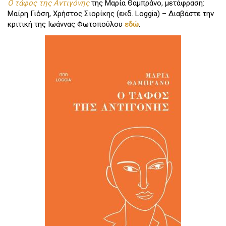
Ο τάφος της Αντιγόνης
της Μαρία Θαμπράνο, μετάφραση:
Μαίρη Γιόση, Χρήστος Σιορίκης (εκδ. Loggia) – Διαβάστε την
κριτική της Ιωάννας Φωτοπούλου
εδώ
.