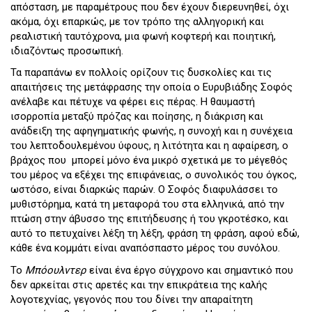
απόσταση, με παραμέτρους που δεν έχουν διερευνηθεί, όχι
ακόμα, όχι επαρκώς, με τον τρόπο της αλληγορική και
ρεαλιστική ταυτόχρονα, μια φωνή κοφτερή και ποιητική,
ιδιαζόντως προσωπική.
Τα παραπάνω εν πολλοίς ορίζουν τις δυσκολίες και τις
απαιτήσεις της μετάφρασης την οποία ο Ευρυβιάδης Σοφός
ανέλαβε και πέτυχε να φέρει εις πέρας. Η θαυμαστή
ισορροπία μεταξύ πρόζας και ποίησης, η διάκριση και
ανάδειξη της αφηγηματικής φωνής, η συνοχή και η συνέχεια
του λεπτοδουλεμένου ύφους, η λιτότητα και η αφαίρεση, ο
βράχος που μπορεί μόνο ένα μικρό σχετικά με το μέγεθός
του μέρος να εξέχει της επιφάνειας, ο συνολικός του όγκος,
ωστόσο, είναι διαρκώς παρών. Ο Σοφός διαφυλάσσει το
μυθιστόρημα, κατά τη μεταφορά του στα ελληνικά, από την
πτώση στην άβυσσο της επιτήδευσης ή του γκροτέσκο, και
αυτό το πετυχαίνει λέξη τη λέξη, φράση τη φράση, αφού εδώ,
κάθε ένα κομμάτι είναι αναπόσπαστο μέρος του συνόλου.
Το
Μπόουλντερ
είναι ένα έργο σύγχρονο και σημαντικό που
δεν αρκείται στις αρετές και την επικράτεια της καλής
λογοτεχνίας, γεγονός που του δίνει την απαραίτητη