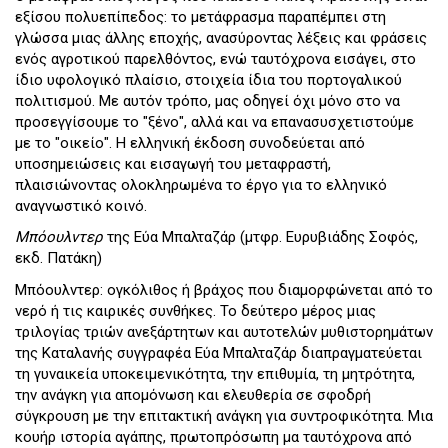
εξίσου πολυεπίπεδος: το μετάφρασμα παραπέμπει στη
γλώσσα μιας άλλης εποχής, ανασύροντας λέξεις και φράσεις
ενός αγροτικού παρελθόντος, ενώ ταυτόχρονα εισάγει, στο
ίδιο υφολογικό πλαίσιο, στοιχεία ίδια του πορτογαλικού
πολιτισμού. Με αυτόν τρόπο, μας οδηγεί όχι μόνο στο να
προσεγγίσουμε το "ξένο", αλλά και να επανασυσχετιστούμε
με το "οικείο". Η ελληνική έκδοση συνοδεύεται από
υποσημειώσεις και εισαγωγή του μεταφραστή,
πλαισιώνοντας ολοκληρωμένα το έργο για το ελληνικό
αναγνωστικό κοινό.
Μπόουλντερ
της Εύα Μπαλταζάρ (μτφρ. Ευρυβιάδης Σοφός,
εκδ. Πατάκη)
Μπόουλντερ: ογκόλιθος ή βράχος που διαμορφώνεται από το
νερό ή τις καιρικές συνθήκες. Το δεύτερο μέρος μιας
τριλογίας τριών ανεξάρτητων και αυτοτελών μυθιστορημάτων
της Καταλανής συγγραφέα Εύα Μπαλταζάρ διαπραγματεύεται
τη γυναικεία υποκειμενικότητα, την επιθυμία, τη μητρότητα,
την ανάγκη για απομόνωση και ελευθερία σε σφοδρή
σύγκρουση με την επιτακτική ανάγκη για συντροφικότητα. Μια
κουήρ ιστορία αγάπης, πρωτοπρόσωπη μα ταυτόχρονα από