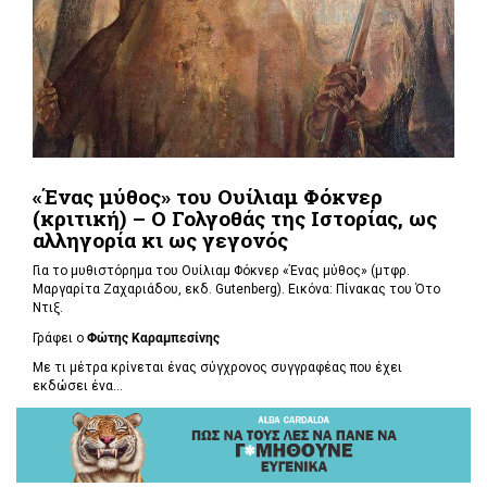
«Ένας μύθος» του Ουίλιαμ Φόκνερ
(κριτική) – Ο Γολγοθάς της Ιστορίας, ως
αλληγορία κι ως γεγονός
Για το μυθιστόρημα του Ουίλιαμ Φόκνερ «Ένας μύθος» (μτφρ.
Μαργαρίτα Ζαχαριάδου, εκδ. Gutenberg). Εικόνα: Πίνακας του Ότο
Ντιξ.
Γράφει ο
Φώτης Καραμπεσίνης
Με τι μέτρα κρίνεται ένας σύγχρονος συγγραφέας που έχει
εκδώσει ένα...