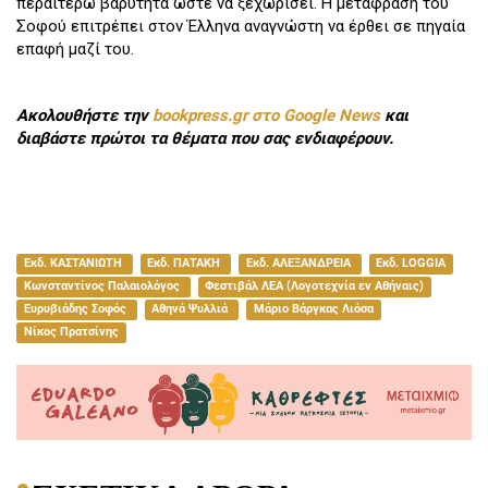
περαιτέρω βαρύτητα ώστε να ξεχωρίσει. Η μετάφραση του
Σοφού επιτρέπει στον Έλληνα αναγνώστη να έρθει σε πηγαία
επαφή μαζί του.
Ακολουθήστε την
bookpress.gr στο Google News
και
διαβάστε πρώτοι τα θέματα που σας ενδιαφέρουν.
Εκδ. ΚΑΣΤΑΝΙΩΤΗ
Εκδ. ΠΑΤΑΚΗ
Εκδ. ΑΛΕΞΑΝΔΡΕΙΑ
Εκδ. LOGGIA
Κωνσταντίνος Παλαιολόγος
Φεστιβάλ ΛΕΑ (Λογοτεχνία εν Αθήναις)
Ευρυβιάδης Σοφός
Αθηνά Ψυλλιά
Μάριο Βάργκας Λιόσα
Νίκος Πρατσίνης