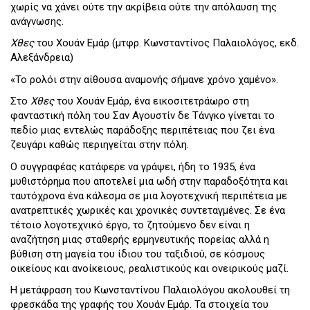
χωρίς να χάνει ούτε την ακρίβεια ούτε την απόλαυση της
ανάγνωσης.
Χθες
του Χουάν Εμάρ (μτφρ. Κωνσταντίνος Παλαιολόγος, εκδ.
Αλεξάνδρεια)
«Το ρολόι στην αίθουσα αναμονής σήμανε χρόνο χαμένο».
Στο
Χθες
του Χουάν Εμάρ, ένα εικοσιτετράωρο στη
φανταστική πόλη του Σαν Αγουστίν δε Τάνγκο γίνεται το
πεδίο μιας εντελώς παράδοξης περιπέτειας που ζει ένα
ζευγάρι καθώς περιηγείται στην πόλη.
Ο συγγραφέας κατάφερε να γράψει, ήδη το 1935, ένα
μυθιστόρημα που αποτελεί μια ωδή στην παραδοξότητα και
ταυτόχρονα ένα κάλεσμα σε μια λογοτεχνική περιπέτεια με
ανατρεπτικές χωρικές και χρονικές συντεταγμένες. Σε ένα
τέτοιο λογοτεχνικό έργο, το ζητούμενο δεν είναι η
αναζήτηση μιας σταθερής ερμηνευτικής πορείας αλλά η
βύθιση στη μαγεία του ίδιου του ταξιδιού, σε κόσμους
οικείους και ανοίκειους, ρεαλιστικούς και ονειρικούς μαζί.
Η μετάφραση του Κωνσταντίνου Παλαιολόγου ακολουθεί τη
φρεσκάδα της γραφής του Χουάν Εμάρ. Τα στοιχεία του