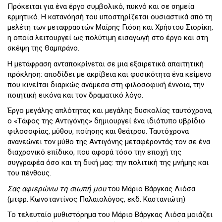
Πρόκειται για ένα έργο συμβολικό, πυκνό και σε σημεία
ερμητικό. Η κατανόησή του υποστηρίζεται ουσιαστικά από τη
μελέτη των μεταφραστών Μαίρης Γιόση και Χρήστου Σιορίκη,
η οποία λειτουργεί ως πολύτιμη εισαγωγή στο έργο και στη
σκέψη της Θαμπράνο.
Η μετάφραση ανταποκρίνεται σε μια εξαιρετικά απαιτητική
πρόκληση: αποδίδει με ακρίβεια και φυσικότητα ένα κείμενο
που κινείται διαρκώς ανάμεσα στη φιλοσοφική έννοια, την
ποιητική εικόνα και τον δραματικό λόγο.
Έργο μεγάλης απλότητας και μεγάλης δυσκολίας ταυτόχρονα,
ο «Τάφος της Αντιγόνης» δημιουργεί ένα ιδιότυπο υβρίδιο
φιλοσοφίας, μύθου, ποίησης και θεάτρου. Ταυτόχρονα
ανανεώνει τον μύθο της Αντιγόνης μεταφέροντάς τον σε ένα
διαχρονικό επίδικο, που αφορά τόσο την εποχή της
συγγραφέα όσο και τη δική μας: την πολιτική της μνήμης και
του πένθους.
Σας αφιερώνω τη σιωπή μου
του Μάριο Βάργκας Λιόσα
(μτφρ. Κωνσταντίνος Παλαιολόγος, εκδ. Καστανιώτη)
Το τελευταίο μυθιστόρημα του Μάριο Βάργκας Λιόσα μοιάζει