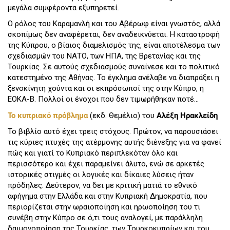
μεγάλα συμφέροντα εξυπηρετεί.
Ο ρόλος του Καραμανλή και του Αβέρωφ είναι γνωστός, αλλά
σκοπίμως δεν αναφέρεται, δεν αναδεικνύεται. Η καταστροφή
της Κύπρου, ο βίαιος διαμελισμός της, είναι αποτέλεσμα των
σχεδιασμών του ΝΑΤΟ, των ΗΠΑ, της Βρετανίας και της
Τουρκίας. Σε αυτούς σχεδιασμούς συναίνεσε και το πολιτικό
κατεστημένο της Αθήνας. Το έγκλημα ανέλαβε να διαπράξει η
ξενοκίνητη χούντα και οι εκπρόσωποί της στην Κύπρο, η
ΕΟΚΑ-Β. Πολλοί οι ένοχοι που δεν τιμωρήθηκαν ποτέ...
Το κυπριακό πρόβλημα
(εκδ. Θεμέλιο) του
Αλέξη Ηρακλείδη
Το βιβλίο αυτό έχει τρεις στόχους. Πρώτον, να παρουσιάσει
τις κύριες πτυχές της ατέρμονης αυτής διένεξης για να φανεί
πώς και γιατί το Κυπριακό περιπλεκόταν όλο και
περισσότερο και έχει παραμείνει άλυτο, ενώ σε αρκετές
ιστορικές στιγμές οι λογικές και δίκαιες λύσεις ήταν
πρόδηλες. Δεύτερον, να δει με κριτική ματιά το εθνικό
αφήγημα στην Ελλάδα και στην Κυπριακή Δημοκρατία, που
περιορίζεται στην ωραιοποίηση και ηρωοποίηση του τι
συνέβη στην Κύπρο σε ό,τι τους αναλογεί, με παράλληλη
δαιμονοποίηση της Τουρκίας, των Τουρκοκυπρίων και του