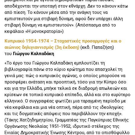
αποδέχονται την υποταγή στον εθνάρχη. Δεν το κάνουν κάτω
από πίεση. Το κάνουν μέσα από την ανάγκη τους να
εμπιστευτούν μια στιβαρή δύναμη, αφού δεν υπάρχει άλλη
στιβαρή δύναμη να εμπιστευτούν». (Απόσπασμα από το
κεφάλαιο «Η μονοκρατορία»)
Κυπριακό 1954-1974 – Στοχαστικές προσαρμογές και ο
αιώνιος δηλιγιαννισμός (3η έκδοση)
(εκδ. Παπαζήση)
του
Γιώργου Καλπαδάκη
«Το έργο του Γιώργου Καλπαδάκη εμπλουτίζει τη
βιβλιογραφία πάνω στο κύριο ερώτημα που απασχολεί τη
γενιά μας: πώς ο κυπριακός αγώνας, ο οποίος μπορούσε να
προσφέρει ανάταση και προοπτική, τόσο για την Κύπρο όσο
και για την Ελλάδα, μπήκε τελικά σε διαδρομή απωλειών και
κρίσεων σε τοπικό κυπριακό επίπεδο, αλλά και στο ευρύτερο
ελληνικό. Ο συγγραφέας φωτίζει μια ταραγμένη περίοδο με
νέα κεφάλαια και μια νέα οπτική, πέρα από τις ιδεοληψίες
και τις δογματικές απόψεις που περιβάλλουν την εποχή».
(Τάκης Χατζηδημητρίου, Γραμματέας της Παγκύπριας Εθνικής
Οργάνωσης Νεολαίας 1951-1952, ιδρυτικό στέλεχος της
Ενιαίας Δημοκρατικής Ένωσης Κέντρου, από το οπισθόφυλλο