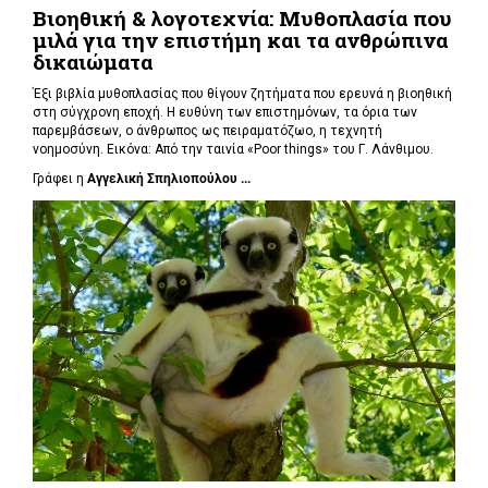
Βιοηθική & λογοτεχνία: Μυθοπλασία που
μιλά για την επιστήμη και τα ανθρώπινα
δικαιώματα
Έξι βιβλία μυθοπλασίας που θίγουν ζητήματα που ερευνά η βιοηθική
στη σύγχρονη εποχή. Η ευθύνη των επιστημόνων, τα όρια των
παρεμβάσεων, ο άνθρωπος ως πειραματόζωο, η τεχνητή
νοημοσύνη. Εικόνα: Από την ταινία «Poor things» του Γ. Λάνθιμου.
Γράφει η
Αγγελική Σπηλιοπούλου ...