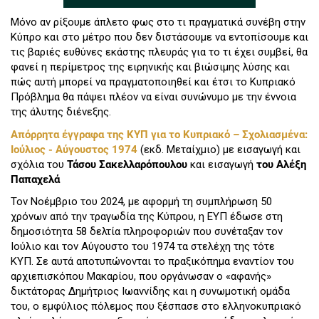
Μόνο αν ρίξουμε άπλετο φως στο τι πραγματικά συνέβη στην
Κύπρο και στο μέτρο που δεν διστάσουμε να εντοπίσουμε και
τις βαριές ευθύνες εκάστης πλευράς για το τι έχει συμβεί, θα
φανεί η περίμετρος της ειρηνικής και βιώσιμης λύσης και
πώς αυτή μπορεί να πραγματοποιηθεί και έτσι το Κυπριακό
Πρόβλημα θα πάψει πλέον να είναι συνώνυμο με την έννοια
της άλυτης διένεξης.
Απόρρητα έγγραφα της ΚΥΠ για το Κυπριακό – Σχολιασμένα:
Ιούλιος - Αύγουστος 1974
(εκδ. Μεταίχμιο) με εισαγωγή και
σχόλια του
Τάσου Σακελλαρόπουλου
και εισαγωγή
του Αλέξη
Παπαχελά
Τον Νοέμβριο του 2024, με αφορμή τη συμπλήρωση 50
χρόνων από την τραγωδία της Κύπρου, η ΕΥΠ έδωσε στη
δημοσιότητα 58 δελτία πληροφοριών που συνέταξαν τον
Ιούλιο και τον Αύγουστο του 1974 τα στελέχη της τότε
ΚΥΠ. Σε αυτά αποτυπώνονται το πραξικόπημα εναντίον του
αρχιεπισκόπου Μακαρίου, που οργάνωσαν ο «αφανής»
δικτάτορας Δημήτριος Ιωαννίδης και η συνωμοτική ομάδα
του, ο εμφύλιος πόλεμος που ξέσπασε στο ελληνοκυπριακό