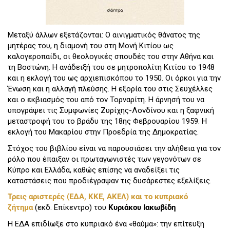
Μεταξύ άλλων εξετάζονται: Ο αινιγματικός θάνατος της
μητέρας του, η διαμονή του στη Μονή Κιτίου ως
καλογεροπαίδι, οι θεολογικές σπουδές του στην Αθήνα και
τη Βοστώνη. Η ανάδειξή του σε μητροπολίτη Κιτίου το 1948
και η εκλογή του ως αρχιεπισκόπου το 1950. Οι όρκοι για την
Ένωση και η αλλαγή πλεύσης. Η εξορία του στις Σεϋχέλλες
και ο εκβιασμός του από τον Τορναρίτη. Η άρνησή του να
υπογράψει τις Συμφωνίες Ζυρίχης-Λονδίνου και η ξαφνική
μεταστροφή του το βράδυ της 18ης Φεβρουαρίου 1959. Η
εκλογή του Μακαρίου στην Προεδρία της Δημοκρατίας.
Στόχος του βιβλίου είναι να παρουσιάσει την αλήθεια για τον
ρόλο που έπαιξαν οι πρωταγωνιστές των γεγονότων σε
Κύπρο και Ελλάδα, καθώς επίσης να αναδείξει τις
καταστάσεις που προδιέγραψαν τις δυσάρεστες εξελίξεις.
Τρεις αριστερές (ΕΔΑ, ΚΚΕ, ΑΚΕΛ) και το κυπριακό
ζήτημα
(εκδ. Επίκεντρο) του
Κυριάκου Ιακωβίδη
Η ΕΔΑ επιδίωξε στο κυπριακό ένα «θαύμα»: την επίτευξη