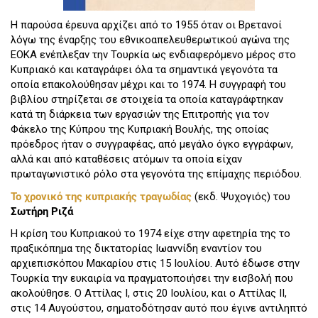
Η παρούσα έρευνα αρχίζει από το 1955 όταν οι Βρετανοί
λόγω της έναρξης του εθνικοαπελευθερωτικού αγώνα της
ΕΟΚΑ ενέπλεξαν την Τουρκία ως ενδιαφερόμενο μέρος στο
Κυπριακό και καταγράφει όλα τα σημαντικά γεγονότα τα
οποία επακολούθησαν μέχρι και το 1974. Η συγγραφή του
βιβλίου στηρίζεται σε στοιχεία τα οποία καταγράφτηκαν
κατά τη διάρκεια των εργασιών της Επιτροπής για τον
Φάκελο της Κύπρου της Κυπριακή Βουλής, της οποίας
πρόεδρος ήταν ο συγγραφέας, από μεγάλο όγκο εγγράφων,
αλλά και από καταθέσεις ατόμων τα οποία είχαν
πρωταγωνιστικό ρόλο στα γεγονότα της επίμαχης περιόδου.
Το χρονικό της κυπριακής τραγωδίας
(εκδ. Ψυχογιός) του
Σωτήρη Ριζά
Η κρίση του Κυπριακού το 1974 είχε στην αφετηρία της το
πραξικόπημα της δικτατορίας Ιωαννίδη εναντίον του
αρχιεπισκόπου Μακαρίου στις 15 Ιουλίου. Αυτό έδωσε στην
Τουρκία την ευκαιρία να πραγματοποιήσει την εισβολή που
ακολούθησε. Ο Αττίλας Ι, στις 20 Ιουλίου, και ο Αττίλας ΙΙ,
στις 14 Αυγούστου, σηματοδότησαν αυτό που έγινε αντιληπτό