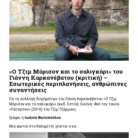
«Ο Τζιμ Μόρισον και το σαλιγκάρι» του
Γιάννη Καρκανέβατου (κριτική) –
Εσωτερικές περιπλανήσεις, ανθρώπινες
συναντήσεις
Για τη συλλογή διηγημάτων του Γιάννη Καρκανέβατου «Ο Τζιμ
Μόρισον και το σαλιγκάρι» (εκδ. Εστία). Εικόνα: Από την ταινία
«Πάτερσον» (2016) του Τζιμ Τζάρμους.
Γράφει η
Ιωάννα Φωτοπούλου
Μια φωτιά στο Καλαμίτσι γίνεται ο κα...