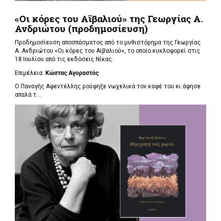
«Οι κόρες του Αϊβαλιού» της Γεωργίας Α.
Ανδριώτου (προδημοσίευση)
Προδημοσίευση αποσπάσματος από το μυθιστόρημα της Γεωργίας
Α. Ανδριώτου «Οι κόρες του Αϊβαλιού», το οποίο κυκλοφορεί στις
18 Ιουλίου από τις εκδόσεις Νίκας.
Επιμέλεια:
Κώστας Αγοραστός
Ο Παναγής Αφεντέλλης ρούφηξε νωχελικά τον καφέ του κι άφησε
απαλά τ...