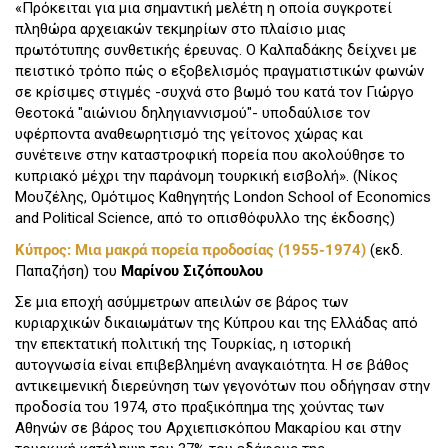
«Πρόκειται για μια σημαντική μελέτη η οποία συγκροτεί
πληθώρα αρχειακών τεκμηρίων στο πλαίσιο μιας
πρωτότυπης συνθετικής έρευνας. Ο Καλπαδάκης δείχνει με
πειστικό τρόπο πώς ο εξοβελισμός πραγματιστικών φωνών
σε κρίσιμες στιγμές -συχνά στο βωμό του κατά τον Γιώργο
Θεοτοκά "αιώνιου δηληγιαννισμού"- υποδαύλισε τον
υφέρποντα αναθεωρητισμό της γείτονος χώρας και
συνέτεινε στην καταστροφική πορεία που ακολούθησε το
κυπριακό μέχρι την παράνομη τουρκική εισβολή». (Νίκος
Μουζέλης, Ομότιμος Καθηγητής London School of Economics
and Political Science, από το οπισθόφυλλο της έκδοσης)
Κύπρος: Μια μακρά πορεία προδοσίας (1955-1974)
(εκδ.
Παπαζήση) του
Μαρίνου Σιζόπουλου
Σε μια εποχή ασύμμετρων απειλών σε βάρος των
κυριαρχικών δικαιωμάτων της Κύπρου και της Ελλάδας από
την επεκτατική πολιτική της Τουρκίας, η ιστορική
αυτογνωσία είναι επιβεβλημένη αναγκαιότητα. Η σε βάθος
αντικειμενική διερεύνηση των γεγονότων που οδήγησαν στην
προδοσία του 1974, στο πραξικόπημα της χούντας των
Αθηνών σε βάρος του Αρχιεπισκόπου Μακαρίου και στην