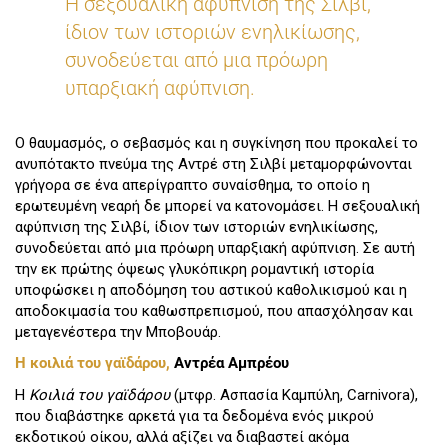
Η σεξουαλική αφύπνιση της Σιλβί,
ίδιον των ιστοριών ενηλικίωσης,
συνοδεύεται από μια πρόωρη
υπαρξιακή αφύπνιση.
Ο θαυμασμός, ο σεβασμός και η συγκίνηση που προκαλεί το
ανυπότακτο πνεύμα της Αντρέ στη Σιλβί μεταμορφώνονται
γρήγορα σε ένα απερίγραπτο συναίσθημα, το οποίο η
ερωτευμένη νεαρή δε μπορεί να κατονομάσει. Η σεξουαλική
αφύπνιση της Σιλβί, ίδιον των ιστοριών ενηλικίωσης,
συνοδεύεται από μια πρόωρη υπαρξιακή αφύπνιση. Σε αυτή
την εκ πρώτης όψεως γλυκόπικρη ρομαντική ιστορία
υποφώσκει η αποδόμηση του αστικού καθολικισμού και η
αποδοκιμασία του καθωσπρεπισμού, που απασχόλησαν και
μεταγενέστερα την Μποβουάρ.
Η κοιλιά του γαϊδάρου,
Αντρέα Αμπρέου
Η
Κοιλιά του γαϊδάρου
(μτφρ. Ασπασία Καμπύλη, Carnivora),
που διαβάστηκε αρκετά για τα δεδομένα ενός μικρού
εκδοτικού οίκου, αλλά αξίζει να διαβαστεί ακόμα