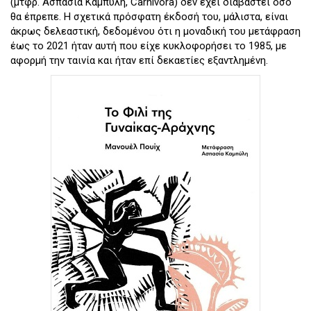
(μτφρ. Ασπασία Καμπύλη, Carnivora) δεν έχει διαβαστεί όσο
θα έπρεπε. Η σχετικά πρόσφατη έκδοσή του, μάλιστα, είναι
άκρως δελεαστική, δεδομένου ότι η μοναδική του μετάφραση
έως το 2021 ήταν αυτή που είχε κυκλοφορήσει το 1985, με
αφορμή την ταινία και ήταν επί δεκαετίες εξαντλημένη.