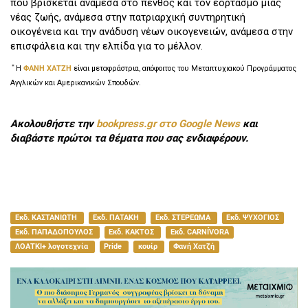
που βρίσκεται ανάμεσα στο πένθος και τον εορτασμό μιας
νέας ζωής, ανάμεσα στην πατριαρχική συντηρητική
οικογένεια και την ανάδυση νέων οικογενειών, ανάμεσα στην
επισφάλεια και την ελπίδα για το μέλλον.
＊
Η
ΦΑΝΗ ΧΑΤΖΗ
είναι μεταφράστρια, απόφοιτος του Μεταπτυχιακού Προγράμματος
Αγγλικών και Αμερικανικών Σπουδών.
Ακολουθήστε την
bookpress.gr στο Google News
και
διαβάστε πρώτοι τα θέματα που σας ενδιαφέρουν.
Εκδ. ΚΑΣΤΑΝΙΩΤΗ
Εκδ. ΠΑΤΑΚΗ
Εκδ. ΣΤΕΡΕΩΜΑ
Εκδ. ΨΥΧΟΓΙΟΣ
Εκδ. ΠΑΠΑΔΟΠΟΥΛΟΣ
Εκδ. ΚΑΚΤΟΣ
Εκδ. CARNÍVORA
ΛΟΑΤΚΙ+ λογοτεχνία
Pride
κουίρ
Φανή Χατζή