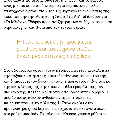
21ου αιώνα. Ως τέτοια, διαθέτει την πυγμή και το θάρρος
ενός μικρού κοριτσιού έτοιμου για περιπέτειες, αλλά
ταυτόχρονα αφήνει πίσω της τις μαρτυρικές αναμνήσεις της
κακοποίησής της. Αυτή και η Σκωτσέζα Λιζ ταξιδεύουν για
«Τα Ινδιάνικα Εδάφη» προς αναζήτηση των συζύγων τους, που
στρατολογήθηκαν βίαια από τον εθνικό στρατό.
Η Τσίνα ακούει στην προσφώνηση
good boy και ταυτόχρονα νιώθει
άνετα μέσα στα ρούχα μιας lady.
Στο οδοιπορικό αυτό η Τσίνα μεταμορφώνεται, ανακαλύπτει
την σεξουαλικότητά της, αποκτά επίγνωση του εαυτού της
και δημιουργεί τον δικό της τόπο, επιλέγοντας η ίδια τα μέλη
της οικογένειάς της, την κοκκινομάλλα ερωμένη της, τον
σκυλάκο της, Αστέρη, και σύντομα τον γκάουτσο Ροζάριο. Ο
μικρός αυτός κύκλος ανθρώπων της επιτρέπει να
πειραματιστεί με το φύλο της. Η Τσίνα ακούει στην
προσφώνηση good boy και ταυτόχρονα νιώθει άνετα μέσα
στα ρούχα μιας lady. Το τέλος της Κάμαρα, γεμάτο μέθη και