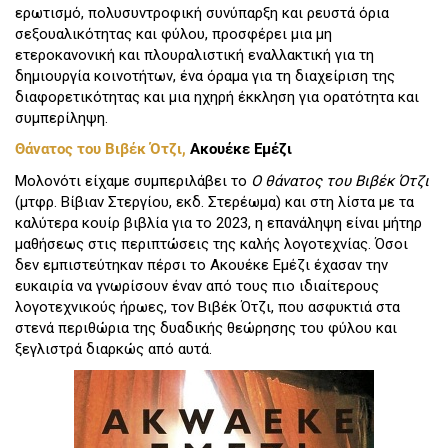
ερωτισμό, πολυσυντροφική συνύπαρξη και ρευστά όρια
σεξουαλικότητας και φύλου, προσφέρει μια μη
ετεροκανονική και πλουραλιστική εναλλακτική για τη
δημιουργία κοινοτήτων, ένα όραμα για τη διαχείριση της
διαφορετικότητας και μια ηχηρή έκκληση για ορατότητα και
συμπερίληψη.
Θάνατος του Βιβέκ Ότζι,
Ακουέκε Εμέζι
Μολονότι είχαμε συμπεριλάβει το
Ο θάνατος του Βιβέκ Ότζι
(μτφρ. Βίβιαν Στεργίου, εκδ. Στερέωμα) και στη λίστα με τα
καλύτερα κουίρ βιβλία για το 2023, η επανάληψη είναι μήτηρ
μαθήσεως στις περιπτώσεις της καλής λογοτεχνίας. Όσοι
δεν εμπιστεύτηκαν πέρσι το Ακουέκε Εμέζι έχασαν την
ευκαιρία να γνωρίσουν έναν από τους πιο ιδιαίτερους
λογοτεχνικούς ήρωες, τον Βιβέκ Ότζι, που ασφυκτιά στα
στενά περιθώρια της δυαδικής θεώρησης του φύλου και
ξεγλιστρά διαρκώς από αυτά.