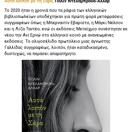
Αυτά λοιπόν με τη Σάρα,
Πολίν Ντελαμπρουά-Αλλάρ
Το 2020 ήταν η χρονιά που τα ράφια των ελληνικών
βιβλιοπωλείων υποδέχτηκαν για πρώτη φορά μεταφράσεις
συγγραφέων όπως η Μπερναντίν Εβαρίστο, η Μάγκι Νέλσον
και η Λίζα Ταντέο, ενώ οι εκδόσεις Μεταίχμιο συνέστησαν εκ
νέου την Ανί Ερνώ στο ελληνικό κοινό με ανανεωμένες
εκδόσεις. Το ολιγοσέλιδο πρωτόλειο μιας άγνωστης
Γαλλίδας συγγραφέως, λοιπόν, ήταν καταδικασμένο,
δυστυχώς, να περάσει απαρατήρητο.