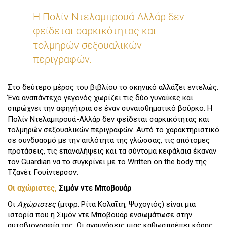
Η Πολίν Ντελαμπρουά-Αλλάρ δεν
φείδεται σαρκικότητας και
τολμηρών σεξουαλικών
περιγραφών.
Στο δεύτερο μέρος του βιβλίου το σκηνικό αλλάζει εντελώς.
Ένα αναπάντεχο γεγονός χωρίζει τις δύο γυναίκες και
σπρώχνει την αφηγήτρια σε έναν συναισθηματικό βούρκο. Η
Πολίν Ντελαμπρουά-Αλλάρ δεν φείδεται σαρκικότητας και
τολμηρών σεξουαλικών περιγραφών. Αυτό το χαρακτηριστικό
σε συνδυασμό με την απλότητα της γλώσσας, τις απότομες
προτάσεις, τις επαναλήψεις και τα σύντομα κεφάλαια έκαναν
τον Guardian να το συγκρίνει με το Written on the body της
Τζανέτ Γουίντερσον.
Οι αχώριστες,
Σιμόν ντε Μποβουάρ
Οι
Αχώριστες
(μτφρ. Ρίτα Κολαΐτη, Ψυχογιός) είναι μια
ιστορία που η Σιμόν ντε Μποβουάρ ενσωμάτωσε στην
αυτοβιογραφία της, Οι αναμνήσεις μιας καθωσπρέπει κόρης,