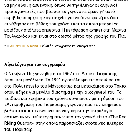
να μην είναι η αυθεντική, όπως θα την έλεγαν οι αληθινοί
πρωταγωνιστές που βίωσαν τα γεγονότα, όμως γι’ αυτό
ακριβώς υπάρχει η λογοτεχνία, για να δίνει φωνή σε όσα
συνέβησαν στο βάθος του χρόνου και τα οποία μπορεί να
μοιάζουν απόλυτα σημερινά. Η μετάφραση ανήκει στη Μαρίνα
Τουλγαρίδου και είναι στο σωστό μέτρο της γραφής του Πις.
* Ο
ΔΙΟΝΥΣΗΣ ΜΑΡΙΝΟΣ
είναι δημοσιογράφος και συγγραφέας.
Λίγα λόγια για τον συγγραφέα
Ο Ντέιβιντ Πις γεννήθηκε το 1967 στο Δυτικό Γιόρκσαϊρ,
όπου και μεγάλωσε. Το 1991 εγκατέλειψε τις σπουδές του
στο Πολυτεχνείο του Μάντσεστερ και μετακόμισε στο Τόκιο,
όπου έζησε για μεγάλο διάστημα με την οικογένειά του. Τα
παιδικά και εφηβικά του χρόνια συνέπεσαν με τη δράση του
«Αντεροβγάλτη του Γιόρκσαϊρ», γεγονός που τον επηρέασε
βαθύτατα και τον ενέπνευσε να γράψει την τετραλογία
αστυνομικών μυθιστορημάτων υπό τον γενικό τίτλο «The Red
Riding Quartet», στην οποία παρουσιάζει σκοτεινές πλευρές
του Γιόρκσαϊρ.