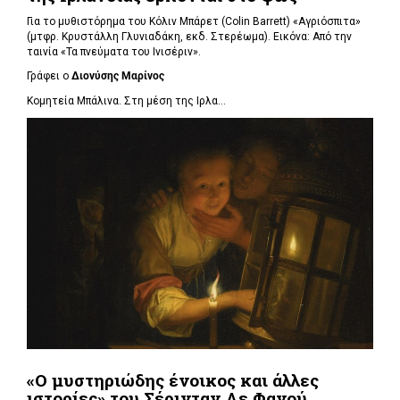
Για το μυθιστόρημα του Κόλιν Μπάρετ (Colin Barrett) «Αγριόσπιτα»
(μτφρ. Κρυστάλλη Γλυνιαδάκη, εκδ. Στερέωμα). Εικόνα: Από την
ταινία «Τα πνεύματα του Ινισέριν».
Γράφει ο
Διονύσης Μαρίνος
Κομητεία Μπάλινα. Στη μέση της Ιρλα...
«Ο μυστηριώδης ένοικος και άλλες
ιστορίες» του Σέρινταν Λε Φανού