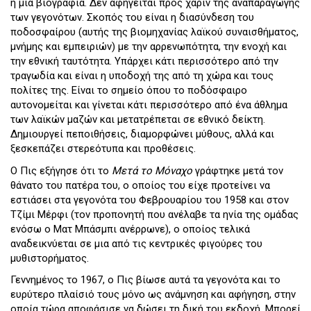
ή μια βιογραφία. Δεν αφηγείται προς χάριν της αναπαραγωγής
των γεγονότων. Σκοπός του είναι η διασύνδεση του
ποδοσφαίρου (αυτής της βιομηχανίας λαϊκού συναισθήματος,
μνήμης και εμπειριών) με την αρρενωπότητα, την ενοχή και
την εθνική ταυτότητα. Υπάρχει κάτι περισσότερο από την
τραγωδία και είναι η υποδοχή της από τη χώρα και τους
πολίτες της. Είναι το σημείο όπου το ποδόσφαιρο
αυτονομείται και γίνεται κάτι περισσότερο από ένα άθλημα
των λαϊκών μαζών και μετατρέπεται σε εθνικό δείκτη.
Δημιουργεί πεποιθήσεις, διαμορφώνει μύθους, αλλά και
ξεσκεπάζει στερεότυπα και προθέσεις.
Ο Πις εξήγησε ότι το
Μετά το Μόναχο
γράφτηκε μετά τον
θάνατο του πατέρα του, ο οποίος του είχε προτείνει να
εστιάσει στα γεγονότα του Φεβρουαρίου του 1958 και στον
Τζίμι Μέρφι (τον προπονητή που ανέλαβε τα ηνία της ομάδας
ενόσω ο Ματ Μπάσμπι ανέρρωνε), ο οποίος τελικά
αναδεικνύεται σε μια από τις κεντρικές φιγούρες του
μυθιστορήματος.
Γεννημένος το 1967, ο Πις βίωσε αυτά τα γεγονότα και το
ευρύτερο πλαίσιό τους μόνο ως ανάμνηση και αφήγηση, στην
οποία τώρα αποφάσισε να δώσει τη δική του εκδοχή. Μπορεί