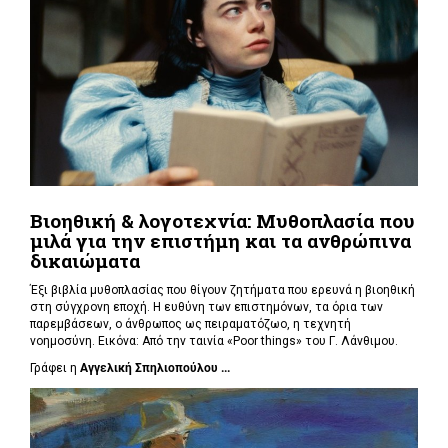
Βιοηθική & λογοτεχνία: Μυθοπλασία που
μιλά για την επιστήμη και τα ανθρώπινα
δικαιώματα
Έξι βιβλία μυθοπλασίας που θίγουν ζητήματα που ερευνά η βιοηθική
στη σύγχρονη εποχή. Η ευθύνη των επιστημόνων, τα όρια των
παρεμβάσεων, ο άνθρωπος ως πειραματόζωο, η τεχνητή
νοημοσύνη. Εικόνα: Από την ταινία «Poor things» του Γ. Λάνθιμου.
Γράφει η
Αγγελική Σπηλιοπούλου ...