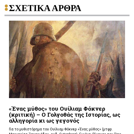
ΣΧΕΤΙΚΑ ΑΡΘΡΑ
«Ένας μύθος» του Ουίλιαμ Φόκνερ
(κριτική) – Ο Γολγοθάς της Ιστορίας, ως
αλληγορία κι ως γεγονός
Για το μυθιστόρημα του Ουίλιαμ Φόκνερ «Ένας μύθος» (μτφρ.