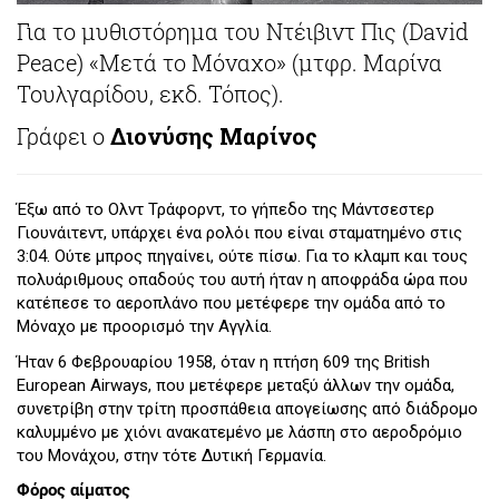
Για το μυθιστόρημα του Ντέιβιντ Πις (David
Peace) «Μετά το Μόναχο» (μτφρ. Μαρίνα
Τουλγαρίδου, εκδ. Τόπος).
Γράφει ο
Διονύσης Μαρίνος
Έξω από το Ολντ Τράφορντ, το γήπεδο της Μάντσεστερ
Γιουνάιτεντ, υπάρχει ένα ρολόι που είναι σταματημένο στις
3:04. Ούτε μπρος πηγαίνει, ούτε πίσω. Για το κλαμπ και τους
πολυάριθμους οπαδούς του αυτή ήταν η αποφράδα ώρα που
κατέπεσε το αεροπλάνο που μετέφερε την ομάδα από το
Μόναχο με προορισμό την Αγγλία.
Ήταν 6 Φεβρουαρίου 1958, όταν η πτήση 609 της British
European Airways, που μετέφερε μεταξύ άλλων την ομάδα,
συνετρίβη στην τρίτη προσπάθεια απογείωσης από διάδρομο
καλυμμένο με χιόνι ανακατεμένο με λάσπη στο αεροδρόμιο
του Μονάχου, στην τότε Δυτική Γερμανία.
Φόρος αίματος