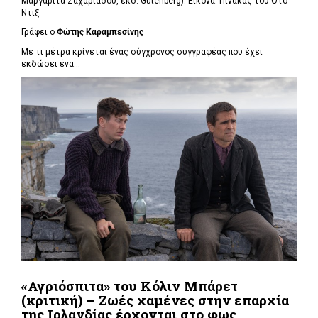
Μαργαρίτα Ζαχαριάδου, εκδ. Gutenberg). Εικόνα: Πίνακας του Ότο
Ντιξ.
Γράφει ο
Φώτης Καραμπεσίνης
Με τι μέτρα κρίνεται ένας σύγχρονος συγγραφέας που έχει
εκδώσει ένα...
«Αγριόσπιτα» του Κόλιν Μπάρετ
(κριτική) – Ζωές χαμένες στην επαρχία
της Ιρλανδίας έρχονται στο φως