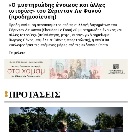
«Ο μυστηριώδης ένοικος και άλλες
ιστορίες» του Σέρινταν Λε Φανού
(προδημοσίευση)
Προδημοσίευση αποσπάσματος από τη συλλογή διηγημάτων του
Σέρινταν Λε Φανού (Sheridan Le Fanu) «Ο μυστηριώδης ένοικος και
άλλες ιστορίες» (ανθολόγηση, μτφρ., εισαγωγικό σημείωμα:
Γιώργος Θάνος, επιμέλεια: Γιάννης Μπαρτσώκας), η οποία θα
κυκλοφορήσει τις επόμενες μέρες από τις εκδόσεις Printa.
Επιμέλεια: ...
ΠΡΟΤΑΣΕΙΣ