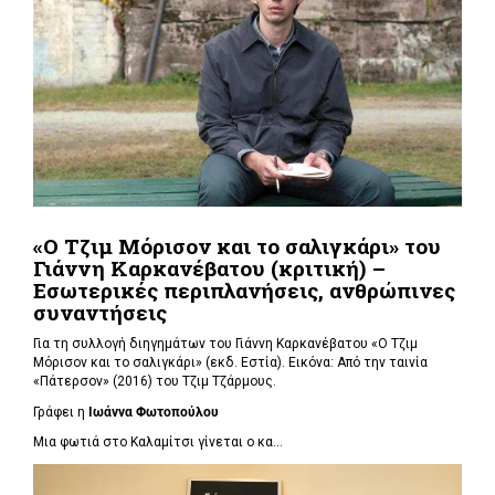
«Ο Τζιμ Μόρισον και το σαλιγκάρι» του
Γιάννη Καρκανέβατου (κριτική) –
Εσωτερικές περιπλανήσεις, ανθρώπινες
συναντήσεις
Για τη συλλογή διηγημάτων του Γιάννη Καρκανέβατου «Ο Τζιμ
Μόρισον και το σαλιγκάρι» (εκδ. Εστία). Εικόνα: Από την ταινία
«Πάτερσον» (2016) του Τζιμ Τζάρμους.
Γράφει η
Ιωάννα Φωτοπούλου
Μια φωτιά στο Καλαμίτσι γίνεται ο κα...