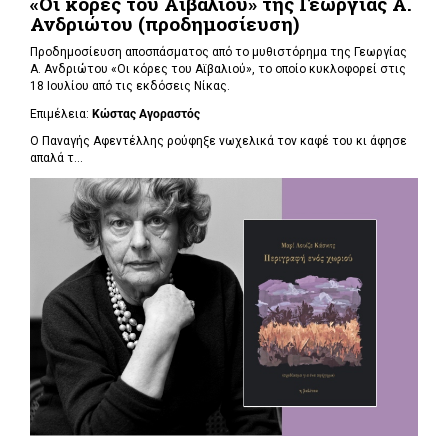
«Οι κόρες του Αϊβαλιού» της Γεωργίας Α.
Ανδριώτου (προδημοσίευση)
Προδημοσίευση αποσπάσματος από το μυθιστόρημα της Γεωργίας
Α. Ανδριώτου «Οι κόρες του Αϊβαλιού», το οποίο κυκλοφορεί στις
18 Ιουλίου από τις εκδόσεις Νίκας.
Επιμέλεια:
Κώστας Αγοραστός
Ο Παναγής Αφεντέλλης ρούφηξε νωχελικά τον καφέ του κι άφησε
απαλά τ...