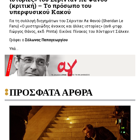
(κριτική) – Το πρόσωπο του
υπερφυσικού Κακού
Για τη συλλογή διηγημάτων του Σέρινταν Λε Φανού (Sheridan Le
Fanu) «Ο μυστηριώδης ένοικος και άλλες ιστορίες» (ανθ.-μτφρ.
Γιώργος Θάνος, εκδ. Printa). Εικόνα: Πίνακας του Χόντφριντ Σάλκεν.
Γράφει ο
Σόλωνας Παπαγεωργίου
Υπά...
ΠΡΟΣΦΑΤΑ ΑΡΘΡΑ