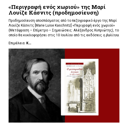
«Περιγραφή ενός χωριού» της Μαρί
Λουίζε Κάσνιτς (προδημοσίευση)
Προδημοσίευση αποσπάσματος από το πεζογραφικό έργο της Μαρί
Λουίζε Κάσνιτς [Marie Luise Kaschnitz] «Περιγραφή ενός χωριού»
(Μετάφραση – Επίμετρο – Σημειώσεις: Αλέξανδρος Κυπριώτης), το
οποίο θα κυκλοφορήσει στις 10 Ιουλίου από τις εκδόσεις
η βαλίτσα
.
Επιμέλεια:
Κ...