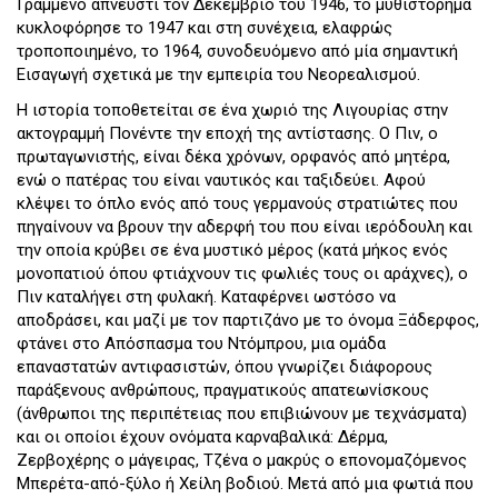
Γραμμένο απνευστί τον Δεκέμβριο του 1946, το μυθιστόρημα
κυκλοφόρησε το 1947 και στη συνέχεια, ελαφρώς
τροποποιημένο, το 1964, συνοδευόμενο από μία σημαντική
Εισαγωγή σχετικά με την εμπειρία του Νεορεαλισμού.
Η ιστορία τοποθετείται σε ένα χωριό της Λιγουρίας στην
ακτογραμμή Πονέντε την εποχή της αντίστασης. Ο Πιν, ο
πρωταγωνιστής, είναι δέκα χρόνων, ορφανός από μητέρα,
ενώ ο πατέρας του είναι ναυτικός και ταξιδεύει. Αφού
κλέψει το όπλο ενός από τους γερμανούς στρατιώτες που
πηγαίνουν να βρουν την αδερφή του που είναι ιερόδουλη και
την οποία κρύβει σε ένα μυστικό μέρος (κατά μήκος ενός
μονοπατιού όπου φτιάχνουν τις φωλιές τους οι αράχνες), ο
Πιν καταλήγει στη φυλακή. Καταφέρνει ωστόσο να
αποδράσει, και μαζί με τον παρτιζάνο με το όνομα Ξάδερφος,
φτάνει στο Απόσπασμα του Ντόμπρου, μια ομάδα
επαναστατών αντιφασιστών, όπου γνωρίζει διάφορους
παράξενους ανθρώπους, πραγματικούς απατεωνίσκους
(άνθρωποι της περιπέτειας που επιβιώνουν με τεχνάσματα)
και οι οποίοι έχουν ονόματα καρναβαλικά: Δέρμα,
Ζερβοχέρης ο μάγειρας, Τζένα ο μακρύς ο επονομαζόμενος
Μπερέτα-από-ξύλο ή Χείλη βοδιού. Μετά από μια φωτιά που