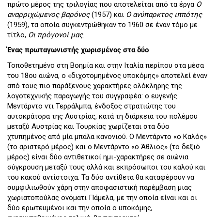
πρώτο μέρος της τριλογίας που αποτελείται από τα έργα
Ο
αναρριχώμενος βαρόνος
(1957) και
Ο ανύπαρκτος ιππότης
(1959), τα οποία συγκεντρώθηκαν το 1960 σε έναν τόμο με
τίτλο,
Οι πρόγονοί μας
.
Ένας πρωταγωνιστής χωρισμένος στα δύο
Τοποθετημένο στη Βοημία και στην Ιταλία περίπου στα μέσα
του 18ου αιώνα, ο «διχοτομημένος υποκόμης» αποτελεί έναν
από τους πιο παράξενους χαρακτήρες ολόκληρης της
λογοτεχνικής παραγωγής του συγγραφέα: ο ευγενής
Μεντάρντο ντι Τερράλμπα, ένδοξος στρατιώτης του
αυτοκράτορα της Αυστρίας, κατά τη διάρκεια του πολέμου
μεταξύ Αυστρίας και Τουρκίας χωρίζεται στα δύο
χτυπημένος από μία μπάλα κανονιού. Ο Μεντάρντο «ο Καλός»
(το αριστερό μέρος) και ο Μεντάρντο «ο Άθλιος» (το δεξιό
μέρος) είναι δύο αντιθετικοί ημι-χαρακτήρες σε αιώνια
σύγκρουση μεταξύ τους αλλά και εκπρόσωποι του καλού και
του κακού αντίστοιχα. Τα δύο αντίθετα θα καταφέρουν να
συμφιλιωθούν χάρη στην αποφασιστική παρέμβαση μιας
χωριατοπούλας ονόματι Πάμελα, με την οποία είναι και οι
δύο ερωτευμένοι και την οποία ο υποκόμης,