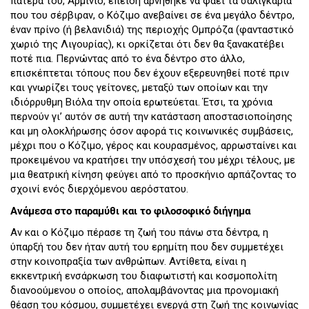
πατέρα του, Αρμίνιο, επειδή αρνήθηκε να φάει τα σαλιγκάρια
που του σέρβιραν, ο Κόζιμο ανεβαίνει σε ένα μεγάλο δέντρο,
έναν πρίνο (ή βελανιδιά) της περιοχής Ομπρόζα (φανταστικό
χωριό της Λιγουρίας), κι ορκίζεται ότι δεν θα ξανακατέβει
ποτέ πια. Περνώντας από το ένα δέντρο στο άλλο,
επισκέπτεται τόπους που δεν έχουν εξερευνηθεί ποτέ πριν
και γνωρίζει τους γείτονες, μεταξύ των οποίων και την
ιδιόρρυθμη Βιόλα την οποία ερωτεύεται. Έτσι, τα χρόνια
περνούν γι’ αυτόν σε αυτή την κατάσταση αποστασιοποίησης
και μη ολοκλήρωσης όσον αφορά τις κοινωνικές συμβάσεις,
μέχρι που ο Κόζιμο, γέρος και κουρασμένος, αρρωσταίνει και
προκειμένου να κρατήσει την υπόσχεσή του μέχρι τέλους, με
μια θεατρική κίνηση φεύγει από το προσκήνιο αρπάζοντας το
σχοινί ενός διερχόμενου αερόστατου.
Ανάμεσα στο παραμύθι και το φιλοσοφικό διήγημα
Αν και ο Κόζιμο πέρασε τη ζωή του πάνω στα δέντρα, η
ύπαρξή του δεν ήταν αυτή του ερημίτη που δεν συμμετέχει
στην κοινοπραξία των ανθρώπων. Αντίθετα, είναι η
εκκεντρική ενσάρκωση του διαφωτιστή και κοσμοπολίτη
διανοούμενου ο οποίος, απολαμβάνοντας μια προνομιακή
θέαση του κόσμου, συμμετέχει ενεργά στη ζωή της κοινωνίας