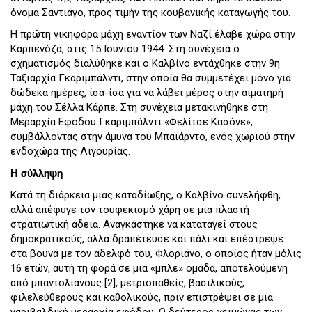
όνομα Σαντιάγο, προς τιμήν της κουβανικής καταγωγής του.
Η πρώτη νικηφόρα μάχη εναντίον των Ναζί έλαβε χώρα στην
Καρπενόζα, στις 15 Ιουνίου 1944. Στη συνέχεια ο
σχηματισμός διαλύθηκε και ο Καλβίνο εντάχθηκε στην 9η
Ταξιαρχία Γκαριμπάλντι, στην οποία θα συμμετέχει μόνο για
δώδεκα ημέρες, ίσα-ίσα για να λάβει μέρος στην αιματηρή
μάχη του Σέλλα Κάρπε. Στη συνέχεια μετακινήθηκε στη
Μεραρχία Εφόδου Γκαριμπάλντι «Φελίτσε Κασόνε»,
συμβάλλοντας στην άμυνα του Μπαϊάρντο, ενός χωριού στην
ενδοχώρα της Λιγουρίας.
Η σύλληψη
Κατά τη διάρκεια μιας καταδίωξης, ο Καλβίνο συνελήφθη,
αλλά απέφυγε τον τουφεκισμό χάρη σε μια πλαστή
στρατιωτική άδεια. Αναγκάστηκε να καταταγεί στους
δημοκρατικούς, αλλά δραπέτευσε και πάλι και επέστρεψε
στα βουνά με τον αδελφό του, Φλοριάνο, ο οποίος ήταν μόλις
16 ετών, αυτή τη φορά σε μια «μπλε» ομάδα, αποτελούμενη
από μπαντολιάνους [2], μετριοπαθείς, βασιλικούς,
φιλελεύθερους και καθολικούς, πριν επιστρέψει σε μια