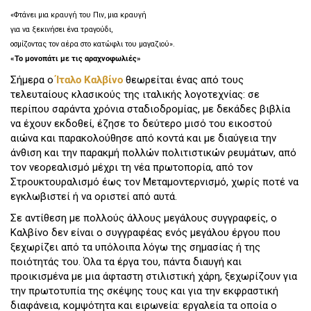
«Φτάνει μια κραυγή του Πιν, μια κραυγή
για να ξεκινήσει ένα τραγούδι,
οσμίζοντας τον αέρα στο κατώφλι του μαγαζιού».
«Το μονοπάτι με τις αραχνοφωλιές»
Σήμερα ο
Ίταλο Καλβίνο
θεωρείται ένας από τους
τελευταίους κλασικούς της ιταλικής λογοτεχνίας: σε
περίπου σαράντα χρόνια σταδιοδρομίας, με δεκάδες βιβλία
να έχουν εκδοθεί, έζησε το δεύτερο μισό του εικοστού
αιώνα και παρακολούθησε από κοντά και με διαύγεια την
άνθιση και την παρακμή πολλών πολιτιστικών ρευμάτων, από
τον νεορεαλισμό μέχρι τη νέα πρωτοπορία, από τον
Στρουκτουραλισμό έως τον Μεταμοντερνισμό, χωρίς ποτέ να
εγκλωβιστεί ή να οριστεί από αυτά.
Σε αντίθεση με πολλούς άλλους μεγάλους συγγραφείς, ο
Καλβίνο δεν είναι ο συγγραφέας ενός μεγάλου έργου που
ξεχωρίζει από τα υπόλοιπα λόγω της σημασίας ή της
ποιότητάς του. Όλα τα έργα του, πάντα διαυγή και
προικισμένα με μια άφταστη στιλιστική χάρη, ξεχωρίζουν για
την πρωτοτυπία της σκέψης τους και για την εκφραστική
διαφάνεια, κομψότητα και ειρωνεία: εργαλεία τα οποία ο