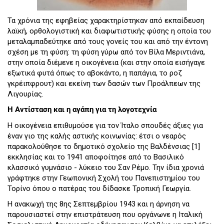
Τα χρόνια της εφηβείας χαρακτηρίστηκαν από εκπαίδευση
λαϊκή, ορθολογιστική και διαφωτιστικής φύσης η οποία του
μεταλαμπαδεύτηκε από τους γονείς του και από την έντονη
σχέση με τη φύση: τη φύση γύρω από τον Βίλα Μεριντιάνα,
στην οποία διέμενε η οικογένεια (και στην οποία εισήγαγε
εξωτικά φυτά όπως το αβοκάντο, η παπάγια, το ροζ
γκρέιπφρουτ) και εκείνη των δασών των Προάλπεων της
Λιγουρίας.
Η Αντίσταση και η αγάπη για τη λογοτεχνία
Η οικογένεια επιθυμούσε για τον Ίταλο σπουδές άξιες για
έναν γιο της καλής αστικής κοινωνίας: έτσι ο νεαρός
παρακολούθησε το δημοτικό σχολείο της Βαλδένσιας [1]
εκκλησίας και το 1941 αποφοίτησε από το Βασιλικό
κλασσικό γυμνάσιο - λύκειο του Σαν Ρέμο. Την ίδια χρονιά
γράφτηκε στην Γεωπονική Σχολή του Πανεπιστημίου του
Τορίνο όπου ο πατέρας του δίδασκε Τροπική Γεωργία.
Η ανακωχή της 8ης Σεπτεμβρίου 1943 και η άρνηση να
παρουσιαστεί στην επιστράτευση που οργάνωνε η Ιταλική