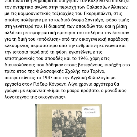
Σοσιαλιστική Δημοκρατία οδήγησαν τον Καλβίνο να επιλέξει
τον αντάρτικο αγώνα στην περιοχή των Θαλασσίων Άλπεων,
με τις κομμουνιστικές ταξιαρχίες του Γκαριμπάλντι, στις
οποίες πολέμησε με το κωδικό όνομα Σαντιάγο, φόρο τιμής
στη γενέτειρά του. Η διακοπή των σπουδών του και η βίαιη
αλλά και μεταμορφωτική εμπειρία του πολέμου τον έπεισαν
για τη δική του «απόκλιση» από την οικογενειακή παράδοση:
ελκυόμενος περισσότερο από την ανθρώπινη κοινωνία και
την ιστορία παρά από τη φύση, εγκατέλειψε τις
επιστημονικές του σπουδές και το 1946, χάρη στις
διευκολύνσεις που δόθηκαν στους βετεράνους, εισήχθη στο
τρίτο έτος της Φιλοσοφικής Σχολής του Τορίνο,
αποφοιτώντας το 1947 από την Αγγλική Φιλολογία με
εργασία στον Γιόζεφ Κόνραντ. Λίγα χρόνια αργότερα θα
γράψει με ειρωνεία: «Είμαι το μαύρο πρόβατο, ο μοναδικός
λογοτέχνης της οικογένειας».