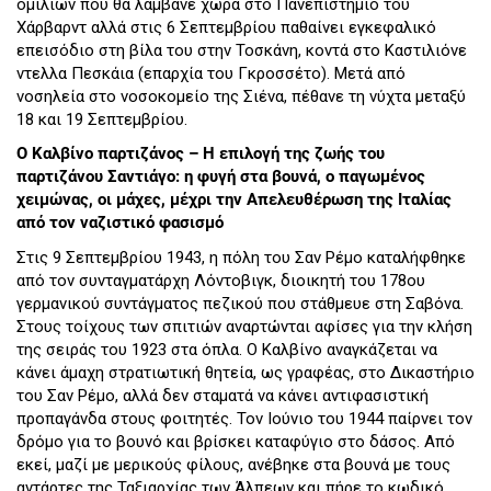
ομιλιών που θα λάμβανε χώρα στο Πανεπιστήμιο του
Χάρβαρντ αλλά στις 6 Σεπτεμβρίου παθαίνει εγκεφαλικό
επεισόδιο στη βίλα του στην Τοσκάνη, κοντά στο Καστιλιόνε
ντελλα Πεσκάια (επαρχία του Γκροσσέτο). Μετά από
νοσηλεία στο νοσοκομείο της Σιένα, πέθανε τη νύχτα μεταξύ
18 και 19 Σεπτεμβρίου.
Ο Καλβίνο παρτιζάνος – Η επιλογή της ζωής του
παρτιζάνου Σαντιάγο: η φυγή στα βουνά, ο παγωμένος
χειμώνας, οι μάχες, μέχρι την Απελευθέρωση της Ιταλίας
από τον ναζιστικό φασισμό
Στις 9 Σεπτεμβρίου 1943, η πόλη του Σαν Ρέμο καταλήφθηκε
από τον συνταγματάρχη Λόντοβιγκ, διοικητή του 178ου
γερμανικού συντάγματος πεζικού που στάθμευε στη Σαβόνα.
Στους τοίχους των σπιτιών αναρτώνται αφίσες για την κλήση
της σειράς του 1923 στα όπλα. Ο Καλβίνο αναγκάζεται να
κάνει άμαχη στρατιωτική θητεία, ως γραφέας, στο Δικαστήριο
του Σαν Ρέμο, αλλά δεν σταματά να κάνει αντιφασιστική
προπαγάνδα στους φοιτητές. Τον Ιούνιο του 1944 παίρνει τον
δρόμο για το βουνό και βρίσκει καταφύγιο στο δάσος. Από
εκεί, μαζί με μερικούς φίλους, ανέβηκε στα βουνά με τους
αντάρτες της Ταξιαρχίας των Άλπεων και πήρε το κωδικό