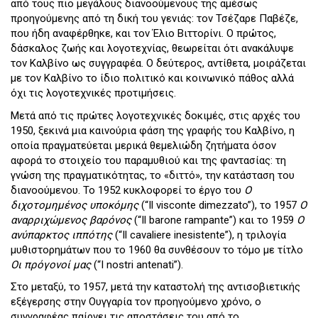
από τους πιο μεγάλους διανοούμενους της αμέσως
προηγούμενης από τη δική του γενιάς: τον Τσέζαρε Παβέζε,
που ήδη αναφέρθηκε, και τον Έλιο Βιττορίνι. Ο πρώτος,
δάσκαλος ζωής και λογοτεχνίας, θεωρείται ότι ανακάλυψε
τον Καλβίνο ως συγγραφέα. Ο δεύτερος, αντίθετα, μοιράζεται
με τον Καλβίνο το ίδιο πολιτικό και κοινωνικό πάθος αλλά
όχι τις λογοτεχνικές προτιμήσεις.
Μετά από τις πρώτες λογοτεχνικές δοκιμές, στις αρχές του
1950, ξεκινά μια καινούρια φάση της γραφής του Καλβίνο, η
οποία πραγματεύεται μερικά θεμελιώδη ζητήματα όσον
αφορά το στοιχείο του παραμυθιού και της φαντασίας: τη
γνώση της πραγματικότητας, το «διττό», την κατάσταση του
διανοούμενου. Το 1952 κυκλοφορεί το έργο του
Ο
διχοτομημένος υποκόμης
(“Il visconte dimezzato”), το 1957
Ο
αναρριχώμενος βαρόνος
(“Il barone rampante”) και το 1959
Ο
ανύπαρκτος ιππότης
(“Il cavaliere inesistente”), η τριλογία
μυθιστορημάτων που το 1960 θα συνθέσουν το τόμο με τίτλο
Οι πρόγονοί μας
(“I nostri antenati”).
Στο μεταξύ, το 1957, μετά την καταστολή της αντισοβιετικής
εξέγερσης στην Ουγγαρία τον προηγούμενο χρόνο, ο
συγγραφέας παίρνει τις αποστάσεις του από το