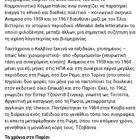
Κομμουνιστικό Κόμμα Ιταλίας ενώ συνεχίζει να παρατηρεί
ενεργά το εθνικό και διεθνές πολιτικό – κοινωνικό σκηνικό.
Ανάμεσα στο 1959 και το 1967 διευθύνει μαζί με τον Έλιο
Βιττορίνι το ιστορικό περιοδικό «Menabò della letteratura» το
οποίο φιλοξένησε, μεταξύ άλλων, μια σημαντική συζήτηση για
τη σχέση λογοτεχνίας και βιομηχανίας.
Ταυτόχρονα ο Καλβίνο ξεκινά να ταξιδεύει, χτυπημένος –
όπως λέει χιουμοριστικά– από «δρομομανία» (νευρωτική
τάση για συνεχόμενη κίνηση). Ανάμεσα στο 1959 και το 1960
μένει για έξι μήνες στις ΗΠΑ και στη συνέχεια περνά μεγάλες
περιόδους στη Ρώμη, στο Σαν Ρέμο, στο Τορίνο (στο οποίο
πηγαίνει δύο φορές τον μήνα για να τακτοποιεί τις δουλειές
στον εκδοτικό οίκο Einaudi) και στο Παρίσι. Εκεί, το 1962,
γνωρίζει την Έστερ Τζούντιθ Σίνγκερ, γνωστή ως Τσιτσίτα,
Αργεντινή με καταγωγή από τη Ρωσία, μεταφράστρια
αγγλικών της Unesco. Παντρεύτηκαν το 1964 στην Κούβα κατά
τη διάρκεια ενός ταξιδιού στο γενέθλιο τόπο του συγγραφέα,
κι έπειτα μεταφέρθηκαν στη Ρώμη, όπου τον επόμενο χρόνο,
γεννήθηκε η μοναδική κόρη τους, Τζοβάννα.
Τα χρόνια στο Παρίσι