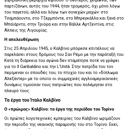
γαριβαλδική μεραρχία εφόδου. Ο δεύτερος χειμώνας των
παρτιζάνων, αυτός του 1944, ήταν τρομερός, όχι μόνο λόγω
του παγετού, αλλά και λόγω των συνεχών μαχών: στο
Τσαμπάουντο, στο Τζερμπόντε, στο Μπρεγκάλλα και ξανά στο
Μπαϊάρντο, στην Τριόρα και στην Βάλλε Αρτζεντίνα, στις
Άλπεις της Λιγουρίας.
Η απελευθέρωση
Στις 25 Απριλίου 1945, ο Καλβίνο μπόρεσε επιτέλους να
παρελάσει στους δρόμους του Σαν Ρέμο με την παράταξή του.
Κατά τη διάρκεια του αγώνα δεν σταμάτησε ποτέ να γράφει
για το Il Garibaldino και την L'Unità. Στην πατρίδα του τον
περίμεναν οι σπουδές του, το πτυχίο του και το «δίπλωμα
Αλεξάντερ» με το οποίο οι συμμαχικές αγγλοαμερικανικές
δυνάμεις τιμούσαν τους πατριώτες που πολέμησαν στο
πλευρό τους.
Τα έργα του Ίταλο Καλβίνο
Ο «πρώιμος» Καλβίνο: τα έργα της περιόδου του Τορίνο
Οι πρώτες λογοτεχνικές εμπειρίες του Καλβίνο ωριμάζουν
την περίοδο της νεανικής παραμονής του στο Τορίνο. Εκεί,