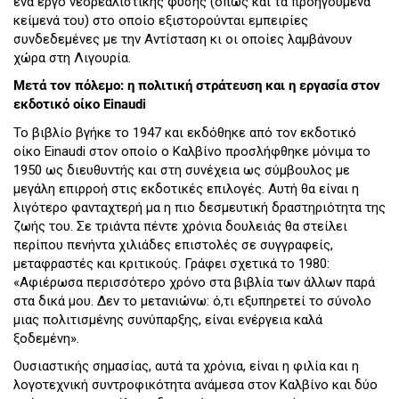
ένα έργο νεορεαλιστικής φύσης (όπως και τα προηγούμενα
κείμενά του) στο οποίο εξιστορούνται εμπειρίες
συνδεδεμένες με την Αντίσταση κι οι οποίες λαμβάνουν
χώρα στη Λιγουρία.
Μετά τον πόλεμο: η πολιτική στράτευση και η εργασία στον
εκδοτικό οίκο Einaudi
Το βιβλίο βγήκε το 1947 και εκδόθηκε από τον εκδοτικό
οίκο Einaudi στον οποίο ο Καλβίνο προσλήφθηκε μόνιμα το
1950 ως διευθυντής και στη συνέχεια ως σύμβουλος με
μεγάλη επιρροή στις εκδοτικές επιλογές. Αυτή θα είναι η
λιγότερο φανταχτερή μα η πιο δεσμευτική δραστηριότητα της
ζωής του. Σε τριάντα πέντε χρόνια δουλειάς θα στείλει
περίπου πενήντα χιλιάδες επιστολές σε συγγραφείς,
μεταφραστές και κριτικούς. Γράφει σχετικά το 1980:
«Αφιέρωσα περισσότερο χρόνο στα βιβλία των άλλων παρά
στα δικά μου. Δεν το μετανιώνω: ό,τι εξυπηρετεί το σύνολο
μιας πολιτισμένης συνύπαρξης, είναι ενέργεια καλά
ξοδεμένη».
Ουσιαστικής σημασίας, αυτά τα χρόνια, είναι η φιλία και η
λογοτεχνική συντροφικότητα ανάμεσα στον Καλβίνο και δύο