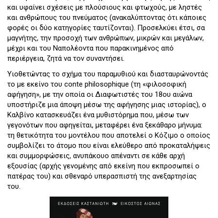
και υφαίνει σχέσεις με πλούσιους και φτωχούς, με ληστές
και ανθρώπους του πνεύματος (ανακαλύπτοντας ότι κάποιες
φορές οι δύο κατηγορίες ταυτίζονται). Προσελκύει έτσι, σα
μαγνήτης, την προσοχή των ανθρώπων, μικρών και μεγάλων,
μέχρι και του Ναπολέοντα που παρακινημένος από
περιέργεια, ζητά να τον συναντήσει.
Υιοθετώντας το σχήμα του παραμυθιού και διασταυρώνοντάς
το με εκείνο του conte philosophique (τη «φιλοσοφική
αφήγηση», με την οποία οι Διαφωτιστές του 18ου αιώνα
υποστήριζε μια άποψη μέσω της αφήγησης μιας ιστορίας), ο
Καλβίνο κατασκευάζει ένα μυθιστόρημα που, μέσω των
γεγονότων που αφηγείται, μεταφέρει ένα ξεκάθαρο μήνυμα:
τη θετικότητα του μοντέλου που αποτελεί ο Κόζιμο ο οποίος
συμβολίζει το άτομο που είναι ελεύθερο από προκαταλήψεις
και συμμορφώσεις, ανυπάκουο απέναντι σε κάθε αρχή
εξουσίας (αρχής γενομένης από εκείνη που εκπροσωπεί ο
πατέρας του) και σθεναρό υπερασπιστή της ανεξαρτησίας
του.