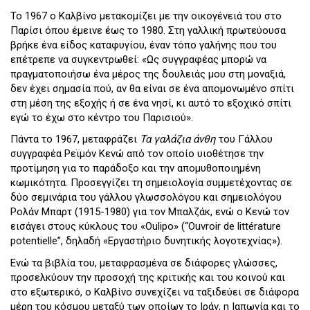
Το 1967 ο Καλβίνο μετακομίζει με την οικογένειά του στο
Παρίσι όπου έμεινε έως το 1980. Στη γαλλική πρωτεύουσα
βρήκε ένα είδος καταφυγίου, έναν τόπο γαλήνης που του
επέτρεπε να συγκεντρωθεί: «Ως συγγραφέας μπορώ να
πραγματοποιήσω ένα μέρος της δουλειάς μου στη μοναξιά,
δεν έχει σημασία πού, αν θα είναι σε ένα απομονωμένο σπίτι
στη μέση της εξοχής ή σε ένα νησί, κι αυτό το εξοχικό σπίτι
εγώ το έχω στο κέντρο του Παρισιού».
Πάντα το 1967, μεταφράζει
Τα γαλάζια άνθη
του Γάλλου
συγγραφέα Ρεϊμόν Κενώ από τον οποίο υιοθέτησε την
προτίμηση για το παράδοξο και την απομυθοποιημένη
κωμικότητα. Προσεγγίζει τη σημειολογία συμμετέχοντας σε
δύο σεμινάρια του γάλλου γλωσσολόγου και σημειολόγου
Ρολάν Μπαρτ (1915-1980) για τον Μπαλζάκ, ενώ ο Κενώ τον
εισάγει στους κύκλους του «Oulipo» (“Ouvroir de littérature
potentielle”, δηλαδή «Εργαστήριο δυνητικής λογοτεχνίας»).
Ενώ τα βιβλία του, μεταφρασμένα σε διάφορες γλώσσες,
προσελκύουν την προσοχή της κριτικής και του κοινού και
στο εξωτερικό, ο Καλβίνο συνεχίζει να ταξιδεύει σε διάφορα
μέρη του κόσμου μεταξύ των οποίων το Ιράν, η Ιαπωνία και το