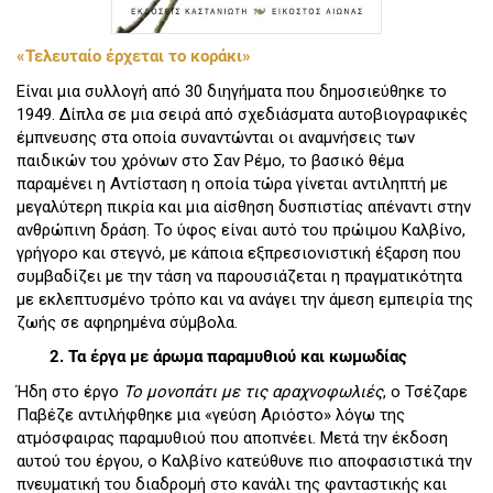
«Τελευταίο έρχεται το κοράκι»
Είναι μια συλλογή από 30 διηγήματα που δημοσιεύθηκε το
1949. Δίπλα σε μια σειρά από σχεδιάσματα αυτοβιογραφικές
έμπνευσης στα οποία συναντώνται οι αναμνήσεις των
παιδικών του χρόνων στο Σαν Ρέμο, το βασικό θέμα
παραμένει η Αντίσταση η οποία τώρα γίνεται αντιληπτή με
μεγαλύτερη πικρία και μια αίσθηση δυσπιστίας απέναντι στην
ανθρώπινη δράση. Το ύφος είναι αυτό του πρώιμου Καλβίνο,
γρήγορο και στεγνό, με κάποια εξπρεσιονιστική έξαρση που
συμβαδίζει με την τάση να παρουσιάζεται η πραγματικότητα
με εκλεπτυσμένο τρόπο και να ανάγει την άμεση εμπειρία της
ζωής σε αφηρημένα σύμβολα.
2. Τα έργα με άρωμα παραμυθιού και κωμωδίας
Ήδη στο έργο
Το μονοπάτι με τις αραχνοφωλιές
, ο Τσέζαρε
Παβέζε αντιλήφθηκε μια «γεύση Αριόστο» λόγω της
ατμόσφαιρας παραμυθιού που αποπνέει. Μετά την έκδοση
αυτού του έργου, ο Καλβίνο κατεύθυνε πιο αποφασιστικά την
πνευματική του διαδρομή στο κανάλι της φανταστικής και