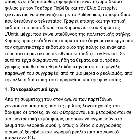
όπως έχει ήδη ειπωθεί, σφυρηλατεί έναν ισχυρό δεσμό
φιλίας με τον Τσέζαρε Παβέζε και τον Έλιο Βιττορίνι
ξεκινώντας να συνεργάζεται με το Politecnico, το περιοδικό
που διεύθυνε ο τελευταίος. Γράφει επίσης και την τοπική
έκδοση του περιοδικού του Κομμουνιστικού Κόμματος
L’Unità, μέχρι που έγινε υπεύθυνος της πολιτιστικής στήλης.
Κυρίως όμως εκδίδονται τα πρώτα του διηγηματικά έργα από
τον σημαντικότερο εκδοτικό οίκο της πόλης (κι έναν από
τους πιο σημαντικούς σε εθνικό επίπεδο), τον Einaudi. Σε
αυτά τα έργα διαφαίνονται ήδη τα θέματα και οι τρόποι
γραφής που θα είναι θεμελιώδη στην μετέπειτα μεγάλη
παραγωγή του συγγραφέα: από τη μια μεριά ο ρεαλισμός, από
την άλλη η διάσταση του παραμυθιού και της φαντασίας.
1. Τα νεορεαλιστικά έργα
Από τη συμμετοχή του στον αγώνα των παρτιζάνων
γεννιούνται κάποιες από τις πρώτες λογοτεχνικές του
δοκιμές οι οποίες, αν και φιλτράρονται και μεταφέρονται σε
μία φαντασιακή ατμόσφαιρα, μπορούν να εγγραφούν στο
ρεύμα του νεορεαλισμού ή, όπως ο ίδιος ο συγγραφέας
ειρωνικά ξαναβάφτισε: «γραμμή ρεαλιστικό-κοινωνικό-
πικαρέσκα [3]».