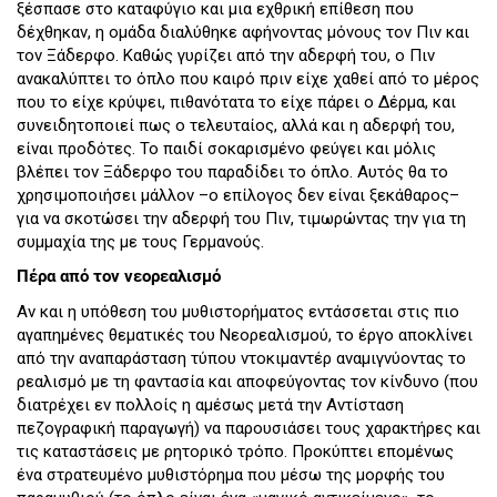
ξέσπασε στο καταφύγιο και μια εχθρική επίθεση που
δέχθηκαν, η ομάδα διαλύθηκε αφήνοντας μόνους τον Πιν και
τον Ξάδερφο. Καθώς γυρίζει από την αδερφή του, ο Πιν
ανακαλύπτει το όπλο που καιρό πριν είχε χαθεί από το μέρος
που το είχε κρύψει, πιθανότατα το είχε πάρει ο Δέρμα, και
συνειδητοποιεί πως ο τελευταίος, αλλά και η αδερφή του,
είναι προδότες. Το παιδί σοκαρισμένο φεύγει και μόλις
βλέπει τον Ξάδερφο του παραδίδει το όπλο. Αυτός θα το
χρησιμοποιήσει μάλλον –ο επίλογος δεν είναι ξεκάθαρος–
για να σκοτώσει την αδερφή του Πιν, τιμωρώντας την για τη
συμμαχία της με τους Γερμανούς.
Πέρα από τον νεορεαλισμό
Αν και η υπόθεση του μυθιστορήματος εντάσσεται στις πιο
αγαπημένες θεματικές του Νεορεαλισμού, το έργο αποκλίνει
από την αναπαράσταση τύπου ντοκιμαντέρ αναμιγνύοντας το
ρεαλισμό με τη φαντασία και αποφεύγοντας τον κίνδυνο (που
διατρέχει εν πολλοίς η αμέσως μετά την Αντίσταση
πεζογραφική παραγωγή) να παρουσιάσει τους χαρακτήρες και
τις καταστάσεις με ρητορικό τρόπο. Προκύπτει επομένως
ένα στρατευμένο μυθιστόρημα που μέσω της μορφής του