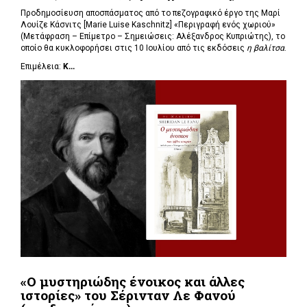
Προδημοσίευση αποσπάσματος από το πεζογραφικό έργο της Μαρί
Λουίζε Κάσνιτς [Marie Luise Kaschnitz] «Περιγραφή ενός χωριού»
(Μετάφραση – Επίμετρο – Σημειώσεις: Αλέξανδρος Κυπριώτης), το
οποίο θα κυκλοφορήσει στις 10 Ιουλίου από τις εκδόσεις
η βαλίτσα
.
Επιμέλεια:
Κ...
«Ο μυστηριώδης ένοικος και άλλες
ιστορίες» του Σέρινταν Λε Φανού