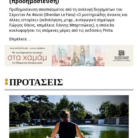
(προδημοσίευση)
Προδημοσίευση αποσπάσματος από τη συλλογή διηγημάτων του
Σέρινταν Λε Φανού (Sheridan Le Fanu) «Ο μυστηριώδης ένοικος και
άλλες ιστορίες» (ανθολόγηση, μτφρ., εισαγωγικό σημείωμα:
Γιώργος Θάνος, επιμέλεια: Γιάννης Μπαρτσώκας), η οποία θα
κυκλοφορήσει τις επόμενες μέρες από τις εκδόσεις Printa.
Επιμέλεια: ...
ΠΡΟΤΑΣΕΙΣ