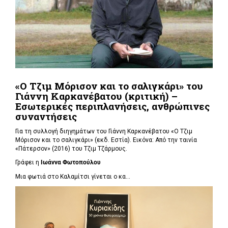
«Ο Τζιμ Μόρισον και το σαλιγκάρι» του
Γιάννη Καρκανέβατου (κριτική) –
Εσωτερικές περιπλανήσεις, ανθρώπινες
συναντήσεις
Για τη συλλογή διηγημάτων του Γιάννη Καρκανέβατου «Ο Τζιμ
Μόρισον και το σαλιγκάρι» (εκδ. Εστία). Εικόνα: Από την ταινία
«Πάτερσον» (2016) του Τζιμ Τζάρμους.
Γράφει η
Ιωάννα Φωτοπούλου
Μια φωτιά στο Καλαμίτσι γίνεται ο κα...