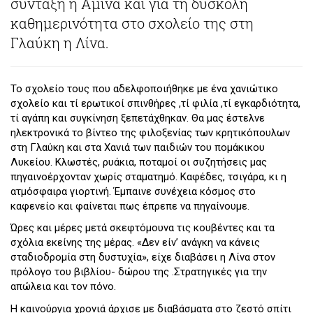
σύνταξη η Αμίνα και για τη δύσκολη
καθημερινότητα στο σχολείο της στη
Γλαύκη η Λίνα.
Το σχολείο τους που αδελφοποιήθηκε με ένα χανιώτικο
σχολείο και τί ερωτικοί σπινθήρες ,τί φιλία ,τί εγκαρδιότητα,
τί αγάπη και συγκίνηση ξεπετάχθηκαν. Θα μας έστελνε
ηλεκτρονικά το βίντεο της φιλοξενίας των κρητικόπουλων
στη Γλαύκη και στα Χανιά των παιδιών του πομάκικου
Λυκείου. Κλωστές, ρυάκια, ποταμοί οι συζητήσεις μας
πηγαινοέρχονταν χωρίς σταματημό. Καφέδες, τσιγάρα, κι η
ατμόσφαιρα γιορτινή. Έμπαινε συνέχεια κόσμος στο
καφενείο και φαίνεται πως έπρεπε να πηγαίνουμε.
Ώρες και μέρες μετά σκεφτόμουνα τις κουβέντες και τα
σχόλια εκείνης της μέρας. «Δεν είν’ ανάγκη να κάνεις
σταδιοδρομία στη δυστυχία», είχε διαβάσει η Λίνα στον
πρόλογο του βιβλίου- δώρου της .Στρατηγικές για την
απώλεια και τον πόνο.
Η καινούργια χρονιά άρχισε με διαβάσματα στο ζεστό σπίτι