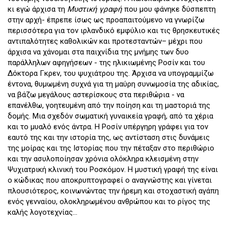
κι εγώ άρχισα τη
Μυστική γραφή
που μου φάνηκε δύσπεπτη
στην αρχή- έπρεπε ίσως ως προαπαιτούμενο να γνωρίζω
περισσότερα για τον ιρλανδικό εμφύλιο και τις θρησκευτικές
αντιπαλότητες καθολικών και προτεσταντών– μέχρι που
άρχισα να χάνομαι στα παιχνίδια της μνήμης των δυο
παράλληλων αφηγήσεων - της ηλικιωμένης Ροσίν και του
Δόκτορα Γκρεν, του ψυχιάτρου της. Άρχισα να υπογραμμίζω
έντονα, θυμωμένη συχνά για τη μαύρη συνωμοσία της αδικίας,
να βάζω μεγάλους αστερίσκους στα περιθώρια - να
επανέλθω, γοητευμένη από την ποίηση και τη μαστοριά της
δομής. Μια σχεδόν σωματική γυναικεία γραφή, από τα χέρια
και το μυαλό ενός άντρα. Η Ροσίν υπέργηρη γράφει για τον
εαυτό της και την ιστορία της, ως αντίσταση στις δυνάμεις
της μοίρας και της Ιστορίας που την πέταξαν στο περιθώριο
και την ασυλοποίησαν χρόνια ολόκληρα κλεισμένη στην
Ψυχιατρική κλινική του Ροσκόμον. Η μυστική γραφή της είναι
ο κώδικας που αποκρυπτογραφεί ο αναγνώστης και γίνεται
πλουσιότερος, κοινωνώντας την ήρεμη και στοχαστική αγάπη
ενός γενναίου, ολοκληρωμένου ανθρώπου και το ρίγος της
καλής λογοτεχνίας...