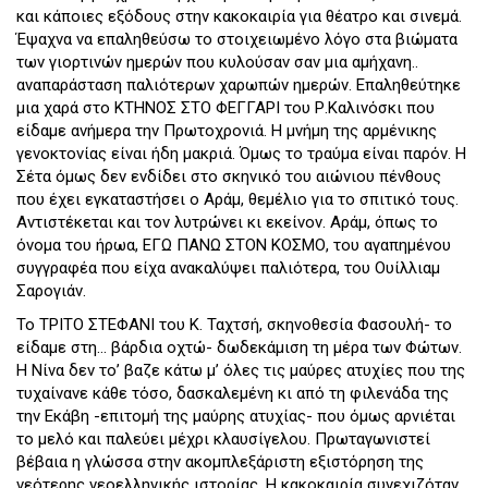
και κάποιες εξόδους στην κακοκαιρία για θέατρο και σινεμά.
Έψαχνα να επαληθεύσω το στοιχειωμένο λόγο στα βιώματα
των γιορτινών ημερών που κυλούσαν σαν μια αμήχανη..
αναπαράσταση παλιότερων χαρωπών ημερών. Επαληθεύτηκε
μια χαρά στο ΚΤΗΝΟΣ ΣΤΟ ΦΕΓΓΑΡΙ του Ρ.Καλινόσκι που
είδαμε ανήμερα την Πρωτοχρονιά. Η μνήμη της αρμένικης
γενοκτονίας είναι ήδη μακριά. Όμως το τραύμα είναι παρόν. Η
Σέτα όμως δεν ενδίδει στο σκηνικό του αιώνιου πένθους
που έχει εγκαταστήσει ο Αράμ, θεμέλιο για το σπιτικό τους.
Αντιστέκεται και τον λυτρώνει κι εκείνον. Αράμ, όπως το
όνομα του ήρωα, ΕΓΩ ΠΑΝΩ ΣΤΟΝ ΚΟΣΜΟ, του αγαπημένου
συγγραφέα που είχα ανακαλύψει παλιότερα, του Ουίλλιαμ
Σαρογιάν.
Το ΤΡΙΤΟ ΣΤΕΦΑΝΙ του K. Ταχτσή, σκηνοθεσία Φασουλή- το
είδαμε στη... βάρδια οχτώ- δωδεκάμιση τη μέρα των Φώτων.
Η Νίνα δεν το’ βαζε κάτω μ’ όλες τις μαύρες ατυχίες που της
τυχαίνανε κάθε τόσο, δασκαλεμένη κι από τη φιλενάδα της
την Εκάβη -επιτομή της μαύρης ατυχίας- που όμως αρνιέται
το μελό και παλεύει μέχρι κλαυσίγελου. Πρωταγωνιστεί
βέβαια η γλώσσα στην ακομπλεξάριστη εξιστόρηση της
νεότερης νεοελληνικής ιστορίας. Η κακοκαιρία συνεχιζόταν