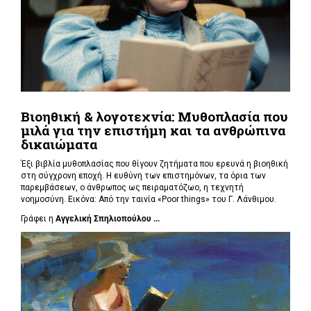
Βιοηθική & λογοτεχνία: Μυθοπλασία που
μιλά για την επιστήμη και τα ανθρώπινα
δικαιώματα
Έξι βιβλία μυθοπλασίας που θίγουν ζητήματα που ερευνά η βιοηθική
στη σύγχρονη εποχή. Η ευθύνη των επιστημόνων, τα όρια των
παρεμβάσεων, ο άνθρωπος ως πειραματόζωο, η τεχνητή
νοημοσύνη. Εικόνα: Από την ταινία «Poor things» του Γ. Λάνθιμου.
Γράφει η
Αγγελική Σπηλιοπούλου ...