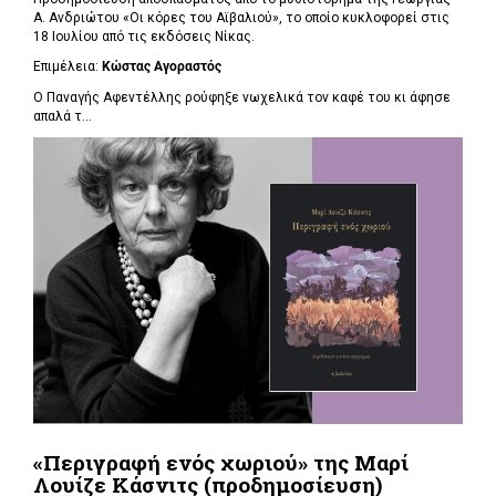
Α. Ανδριώτου «Οι κόρες του Αϊβαλιού», το οποίο κυκλοφορεί στις
18 Ιουλίου από τις εκδόσεις Νίκας.
Επιμέλεια:
Κώστας Αγοραστός
Ο Παναγής Αφεντέλλης ρούφηξε νωχελικά τον καφέ του κι άφησε
απαλά τ...
«Περιγραφή ενός χωριού» της Μαρί
Λουίζε Κάσνιτς (προδημοσίευση)