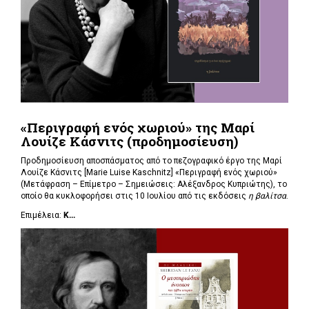
«Περιγραφή ενός χωριού» της Μαρί
Λουίζε Κάσνιτς (προδημοσίευση)
Προδημοσίευση αποσπάσματος από το πεζογραφικό έργο της Μαρί
Λουίζε Κάσνιτς [Marie Luise Kaschnitz] «Περιγραφή ενός χωριού»
(Μετάφραση – Επίμετρο – Σημειώσεις: Αλέξανδρος Κυπριώτης), το
οποίο θα κυκλοφορήσει στις 10 Ιουλίου από τις εκδόσεις
η βαλίτσα
.
Επιμέλεια:
Κ...