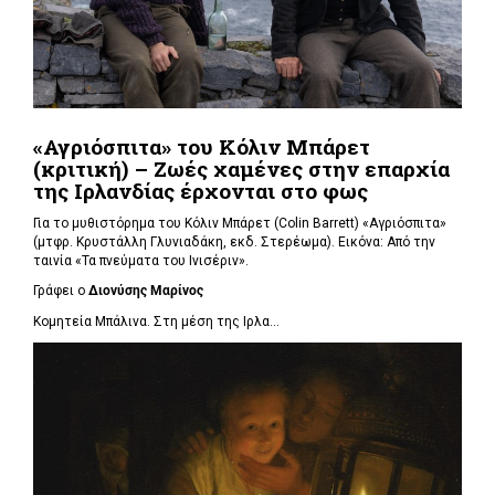
«Αγριόσπιτα» του Κόλιν Μπάρετ
(κριτική) – Ζωές χαμένες στην επαρχία
της Ιρλανδίας έρχονται στο φως
Για το μυθιστόρημα του Κόλιν Μπάρετ (Colin Barrett) «Αγριόσπιτα»
(μτφρ. Κρυστάλλη Γλυνιαδάκη, εκδ. Στερέωμα). Εικόνα: Από την
ταινία «Τα πνεύματα του Ινισέριν».
Γράφει ο
Διονύσης Μαρίνος
Κομητεία Μπάλινα. Στη μέση της Ιρλα...