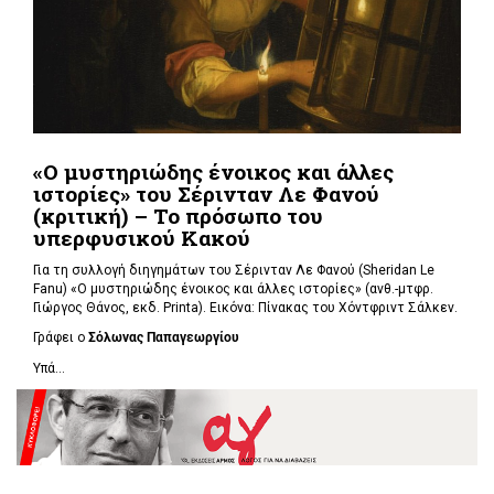
«Ο μυστηριώδης ένοικος και άλλες
ιστορίες» του Σέρινταν Λε Φανού
(κριτική) – Το πρόσωπο του
υπερφυσικού Κακού
Για τη συλλογή διηγημάτων του Σέρινταν Λε Φανού (Sheridan Le
Fanu) «Ο μυστηριώδης ένοικος και άλλες ιστορίες» (ανθ.-μτφρ.
Γιώργος Θάνος, εκδ. Printa). Εικόνα: Πίνακας του Χόντφριντ Σάλκεν.
Γράφει ο
Σόλωνας Παπαγεωργίου
Υπά...