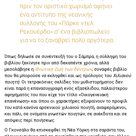
πριν τον οριστικό χωρισμό αφήνει
ένα αντίτυπο της νεανικής
συλλογής του «Πάρκε ντελ
Ρεκουέρδο» σ’ ένα βιβλιοπωλείο
για να το ξαναβρεί πολύ αργότερα.
Όπως δήλωσε σε συνέντευξή του ο Σάμπρα, η σύλληψη του
βιβλίου ξεκίνησε πριν από δεκαπέντε χρόνια, αλλά
μεσολάβησε η
Ιδιωτική ζωή των δέντρων
, συναφές βιβλίο
που θα μπορούσε να εκληφθεί και ως πρόλογος του
Χιλιανού
ποιητή
. Οι τετρακόσιες σελίδες του μυθιστορήματος δεν
είναι παρά η επανασυγγραφή ενός εξασέλιδου, παλαιότερου
αφηγήματός του που είχε τον τίτλο «Oικογενειακή
επανένωση» και όπου οι χαρακτήρες εξυφαίνουν το προφίλ
του κατά κανόνα αρσενικού χιλιανού ποιητή, αναφερόμενοι,
και πάλι, σε ονόματα γνωστών ποιητών, σε ανέκδοτα και σε
απόψεις περί ποιήσεως.
Ο Γκονσάλο θα επισκεφθεί τη Νέα Υόρκη στα σαράντα του,