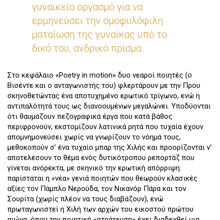
γυναικείο οργασμό για να
ερμηνεύσει την ομοφυλόφιλη
ματαίωση της γυναίκας υπό το
δικό του, ανδρικό πρίσμα.
Στο κεφάλαιο «Poetry in motion» δυο νεαροί ποιητές (ο
Βισέντε και ο ανταγωνιστής του) φλερτάρουν με την Πρου
σκηνοθετώντας ένα αποτυχημένο ερωτικό τρίγωνο, ενώ η
αντιπαλότητά τους ως διανοουμένων μεγαλώνει. Υποδύονται
ότι θαυμάζουν πεζογραφικά έργα που κατά βάθος
περιφρονούν, εκστομίζουν λατινικά ρητά που τυχαία έχουν
απομνημονεύσει χωρίς να γνωρίζουν το νόημά τους,
μεθοκοπούν σ’ ένα τυχαίο μπαρ της Χιλής και προορίζονται ν’
αποτελέσουν το θέμα ενός δυτικότροπου ρεπορτάζ που
γίνεται ανόρεκτα, με σκηνικό την ερωτική απόρριψη:
παρίσταται η «νέα» γενιά ποιητών που θεωρούν κλασικές
αξίες τον Πάμπλο Νερούδα, τον Νικανόρ Πάρα και τον
Σουρίτα (χωρίς πλέον να τους διαβάζουν),
ενώ
πρωταγωνιστεί η Χιλή των αρχών του εικοστού πρώτου
αιώνα, όπου την ποιητική «στράτευση» έχει διαδεχθεί μια