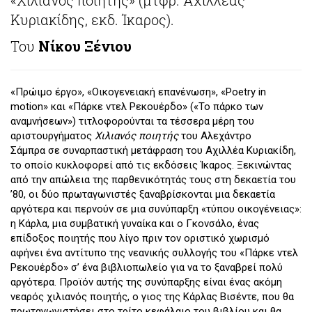
Κυριακίδης, εκδ. Ίκαρος).
Του
Νίκου Ξένιου
«Πρώιμο έργο», «Οικογενειακή επανένωση», «Poetry in
motion» και «Πάρκε ντελ Ρεκουέρδο» («Το πάρκο των
αναμνήσεων») τιτλοφορούνται τα τέσσερα μέρη του
αριστουργήματος
Χιλιανός ποιητής
του Αλεχάντρο
Σάμπρα
σε συναρπαστική μετάφραση του Αχιλλέα Κυριακίδη,
το οποίο κυκλοφορεί από τις εκδόσεις Ίκαρος. Ξεκινώντας
από την απώλεια της παρθενικότητάς τους στη δεκαετία του
’80, οι δύο πρωταγωνιστές ξαναβρίσκονται μια δεκαετία
αργότερα και περνούν σε μια συνύπαρξη «τύπου οικογένειας»:
η Κάρλα, μια συμβατική γυναίκα και ο Γκονσάλο, ένας
επίδοξος ποιητής που λίγο πριν τον οριστικό χωρισμό
αφήνει ένα αντίτυπο της νεανικής συλλογής του «Πάρκε ντελ
Ρεκουέρδο» σ’ ένα βιβλιοπωλείο για να το ξαναβρεί πολύ
αργότερα. Προϊόν αυτής της συνύπαρξης είναι ένας ακόμη
νεαρός χιλιανός ποιητής, ο γιος της Κάρλας Βισέντε, που θα
πρωταγωνιστήσει στο τρίτο κεφάλαιο του βιβλίου και θα