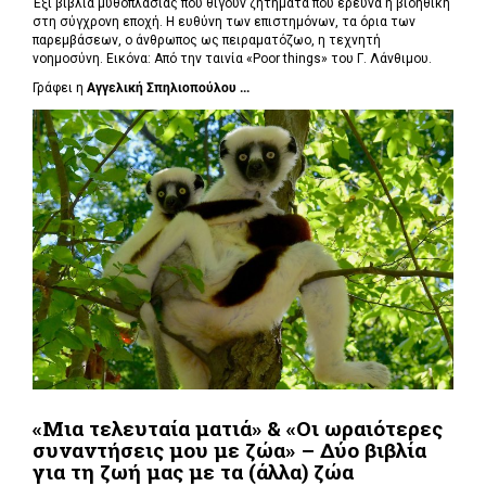
Έξι βιβλία μυθοπλασίας που θίγουν ζητήματα που ερευνά η βιοηθική
στη σύγχρονη εποχή. Η ευθύνη των επιστημόνων, τα όρια των
παρεμβάσεων, ο άνθρωπος ως πειραματόζωο, η τεχνητή
νοημοσύνη. Εικόνα: Από την ταινία «Poor things» του Γ. Λάνθιμου.
Γράφει η
Αγγελική Σπηλιοπούλου ...
«Μια τελευταία ματιά» & «Οι ωραιότερες
συναντήσεις μου με ζώα» – Δύο βιβλία
για τη ζωή μας με τα (άλλα) ζώα