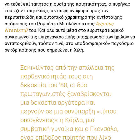
να τεθεί επί τάπητος η ουσία της ποιητικότητας, ο πυρήνας
του «ζην ποιητικώς», σε σαφή αναφορά προς τον
περιπετειώδη και ουτοπικό χαρακτήρα της αντίστοιχης
απόπειρας του Ρομπέρτο Μπολάνιο στους
Άγριους
Ντετέκτιβ
του. Και όλα αυτά μέσα στο ευρύτερα κωμικό
συγκείμενο της ψυχαναγκαστικής υποχρέωσης των ηρώων να
ανταποκριθούν, τρόπον τινά, στο «ποδοσφαιρικό» παγκόσμιο
ρεκόρ ποίησης που σημειώνει η Χιλή.
Ξεκινώντας από την απώλεια της
παρθενικότητάς τους στη
δεκαετία του ’80, οι δύο
πρωταγωνιστές ξαναβρίσκονται
μια δεκαετία αργότερα και
περνούν σε μια συνύπαρξη «τύπου
οικογένειας»: η Κάρλα, μια
συμβατική γυναίκα και ο Γκονσάλο,
ένας επίδοξος ποιητής που λίγο