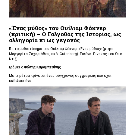
«Ένας μύθος» του Ουίλιαμ Φόκνερ
(κριτική) – Ο Γολγοθάς της Ιστορίας, ως
αλληγορία κι ως γεγονός
Για το μυθιστόρημα του Ουίλιαμ Φόκνερ «Ένας μύθος» (μτφρ.
Μαργαρίτα Ζαχαριάδου, εκδ. Gutenberg). Εικόνα: Πίνακας του Ότο
Ντιξ.
Γράφει ο
Φώτης Καραμπεσίνης
Με τι μέτρα κρίνεται ένας σύγχρονος συγγραφέας που έχει
εκδώσει ένα...