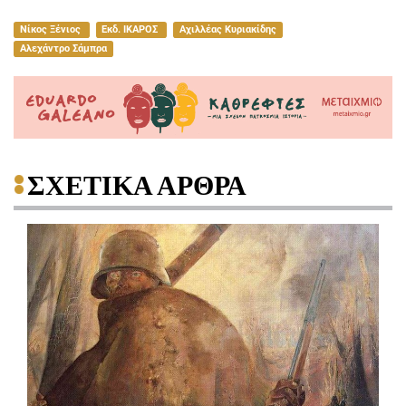
Νίκος Ξένιος
Εκδ. ΙΚΑΡΟΣ
Αχιλλέας Κυριακίδης
Αλεχάντρο Σάμπρα
ΣΧΕΤΙΚΑ ΑΡΘΡΑ