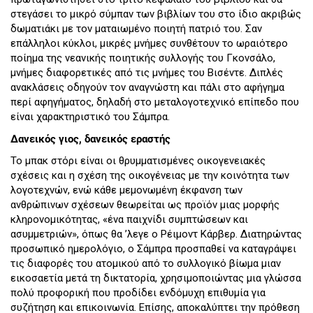
στεγάσει το μικρό σύμπαν των βιβλίων του στο ίδιο ακριβώς
δωματιάκι με τον ματαιωμένο ποιητή πατριό του. Σαν
επάλληλοι κύκλοι, μικρές μνήμες συνθέτουν το ωραιότερο
ποίημα της νεανικής ποιητικής συλλογής του Γκονσάλο,
μνήμες διαφορετικές από τις μνήμες του Βισέντε. Διπλές
ανακλάσεις οδηγούν τον αναγνώστη και πάλι στο αφήγημα
περί αφηγήματος, δηλαδή στο μεταλογοτεχνικό επίπεδο που
είναι χαρακτηριστικό του Σάμπρα.
Δανεικός γιος, δανεικός εραστής
Το μπακ στόρι είναι οι θρυμματισμένες οικογενειακές
σχέσεις και η σχέση της οικογένειας με την κοινότητα των
λογοτεχνών, ενώ κάθε μεμονωμένη έκφανση των
ανθρώπινων σχέσεων θεωρείται ως προϊόν μιας μορφής
κληρονομικότητας, «ένα παιχνίδι συμπτώσεων και
ασυμμετριών», όπως θα ’λεγε ο Ρέιμοντ Κάρβερ. Διατηρώντας
προσωπικό ημερολόγιο, ο Σάμπρα προσπαθεί να καταγράψει
τις διαφορές του ατομικού από το συλλογικό βίωμα μιαν
εικοσαετία μετά τη δικτατορία, χρησιμοποιώντας μια γλώσσα
πολύ προφορική που προδίδει ενδόμυχη επιθυμία για
συζήτηση και επικοινωνία. Επίσης, αποκαλύπτει την πρόθεση