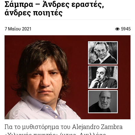
Σάμπρα – Άνδρες εραστές,
άνδρες ποιητές
7 Μαΐου 2021
5945
Για το μυθιστόρημα του Alejandro Zambra
«Χιλιανός ποιητής» (μτφρ. Αχιλλέας