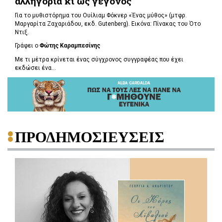
αλληγορία κι ως γεγονός
Για το μυθιστόρημα του Ουίλιαμ Φόκνερ «Ένας μύθος» (μτφρ.
Μαργαρίτα Ζαχαριάδου, εκδ. Gutenberg). Εικόνα: Πίνακας του Ότο
Ντιξ.
Γράφει ο
Φώτης Καραμπεσίνης
Με τι μέτρα κρίνεται ένας σύγχρονος συγγραφέας που έχει
εκδώσει ένα...
ΠΡΟΔΗΜΟΣΙΕΥΣΕΙΣ