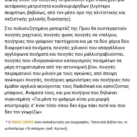
αυτάρεσκη μετριότητα κουλτουριάρηδων (λιγότερο
άκαμπτων, βεβαίως, από τον μέσο όρο της ελιτίστικης και
σεξιστικής χιλιανής διανόησης).
Στο πολυσυζητημένο ρεπορτάζ της Πρου θα συστεγαστούν
ποιητές ραχιτικοί, ποιητές queer, ποιητές σε ντελίριο,
ποιήτριες που γράφουν ταυτόχρονα και με τα δύο χέρια δύο
διαφορετικά ποιήματα, ποιητές χιλιανοί που απαγγέλλουν
αγγλόφωνα ποιήματα και ποιητές που μαλλιοτραβιούνται,
ποιητές που «διοργανώνουν καταιγισμούς ποιημάτων σε
μέρη στιγματισμένα από την αστυνομική βία», ποιητές
πειραματικοί που μιλούν με τους αγκώνες, από άποψη
ανώνυμοι ποιητές, ποιήτριες φεμινίστρες και ποιήτριες που
έμαθαν αγγλικά ακούγοντας τους Radiohead και καπνίζοντας
μπάφους. Ανάμεσά τους, και μια ποιήτρια που δηλώνει
συγκινημένη: «Για μένα το γράψιμο είναι μια μορφή
επιστροφής σ’ έναν τόπο όπου δεν έχω πάει ποτέ και που
δεν τον γνωρίζω».
* Ο
ΝΙΚΟΣ ΞΕΝΙΟΣ
είναι εκπαιδευτικός και συγγραφέας. Τελευταίο βιβλίο του, το
μυθιστόρημα «Τα σπλάχνα» (εκδ. Κριτική).