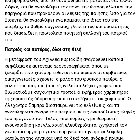
πλημμυρισμένος από το συναίσθημα της μοναξιάς, σαν άλλος
Λόρκα, και θα ανακαλύψει τον πόνο, την ένταση αλλά και την
παρηγοριά που προκαλούν οι λέξεις της ποίησης. Όσο για τον
Βισέντε, θα ανακαλύψει ένα κομμάτι της ίδιας του της
ύπαρξης, το βαθμό συγγένειας, γλυκύτητας και οικειότητας
που διασώζει η πρωτόλεια ποιητική συλλογή του πατριού
του.
Πατριός και πατέρας, όλοι στη Χιλή
Η μετάφραση του Αχιλλέα Κυριακίδη αναγορεύει κάποια
κεφάλαια σε αυτόνομα χρονογραφήματα, όπου με
ξεκαρδιστικό χιούμορ τίθενται υπό αίρεσιν οι συμβατικές
οικογενειακές σχέσεις: ο ρόλος του φυσικού πατέρα, ο
ρόλος του πατριού (που εξαντλείται λεξικογραφικά και
βιωματικά με συγκινητικό τρόπο), ο εφήμερος χαρακτήρας
της ερωτικής δέσμευσης και το ανεξήγητο του χωρισμού. Ο
Αλεχάντρο Σάμπρα διασταυρώνει τις ελλείψεις και τα
ανεκπλήρωτα όνειρα του πατριού με τις ανεπούλωτες πληγές
του προγονού του. Τέλος –και κυρίως–, με θαυμαστή
ενσυναίσθηση και γλωσσική ελευθεριότητα, ιχνηλατεί τον
γυναικείο οργασμό για να ερμηνεύσει την ομοφυλόφιλη
ματαίωση της γυναίκας υπό το δικό του, ανδρικό πρίσμα.