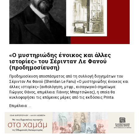
«Ο μυστηριώδης ένοικος και άλλες
ιστορίες» του Σέρινταν Λε Φανού
(προδημοσίευση)
Προδημοσίευση αποσπάσματος από τη συλλογή διηγημάτων του
Σέρινταν Λε Φανού (Sheridan Le Fanu) «Ο μυστηριώδης ένοικος και
άλλες ιστορίες» (ανθολόγηση, μτφρ., εισαγωγικό σημείωμα:
Γιώργος Θάνος, επιμέλεια: Γιάννης Μπαρτσώκας), η οποία θα
κυκλοφορήσει τις επόμενες μέρες από τις εκδόσεις Printa.
Επιμέλεια: ...