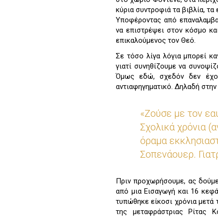
κύρια συντροφιά τα βιβλία, τα 
Υποφέροντας από επαναλαμβαν
να επιστρέψει στον κόσμο και
επικαλούμενος τον Θεό.
Σε τόσο λίγα λόγια μπορεί κ
γιατί συνηθίζουμε να συνοψίζ
Όμως εδώ, σχεδόν δεν έχου
αντιαφηγηματικό. Δηλαδή στην 
«Ζούσε με τον εαυ
Σχολικά χρόνια (α
όραμα εκκλησιαστ
Σοπενάουερ. Γιατ
Πριν προχωρήσουμε, ας δούμε 
από μια Εισαγωγή και 16 κεφ
τυπώθηκε είκοσι χρόνια μετά 
της μεταφράστριας Ρίτας Κ