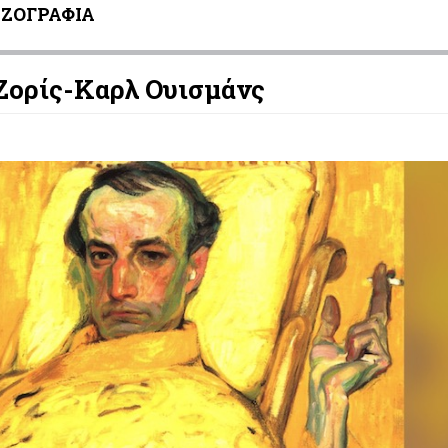
ΖΟΓΡΑΦΙΑ
Ζορίς-Καρλ Ουισμάνς