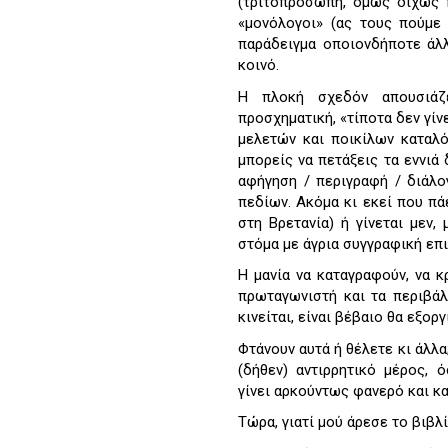
(τριτοπρόσωπη, όμως δίχως 
«μονόλογοι» (ας τους πούμε 
παράδειγμα οποιονδήποτε άλ
κοινό.
Η πλοκή σχεδόν απουσιάζ
προσχηματική, «τίποτα δεν γίνε
μελετών και ποικίλων καταλό
μπορείς να πετάξεις τα εννιά
αφήγηση / περιγραφή / διάλογ
πεδίων. Ακόμα κι εκεί που πάει
στη Βρετανία) ή γίνεται μεν,
στόμα με άγρια συγγραφική επ
Η μανία να καταγραφούν, να κ
πρωταγωνιστή και τα περιβάλ
κινείται, είναι βέβαιο θα εξο
Φτάνουν αυτά ή θέλετε κι άλλ
(δήθεν) αντιρρητικό μέρος, 
γίνει αρκούντως φανερό και κ
Τώρα, γιατί μού άρεσε το βιβλ