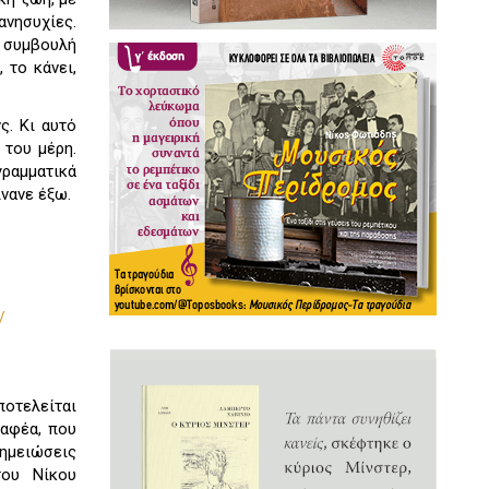
 ανησυχίες.
ή συμβουλή
 το κάνει,
ς. Κι αυτό
 του μέρη.
ραμματικά
ίνανε έξω.
ν
ποτελείται
ραφέα, που
σημειώσεις
του Νίκου