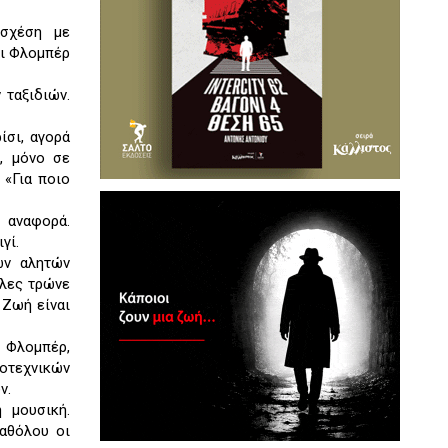
 σχέση με
αι Φλομπέρ
 ταξιδιών.
ίσι, αγορά
ά, μόνο σε
 «Για ποιο
 αναφορά.
γί.
ων αλητών
όλες τρώνε
 Ζωή είναι
ι Φλομπέρ,
γοτεχνικών
ν.
 μουσική.
καθόλου οι