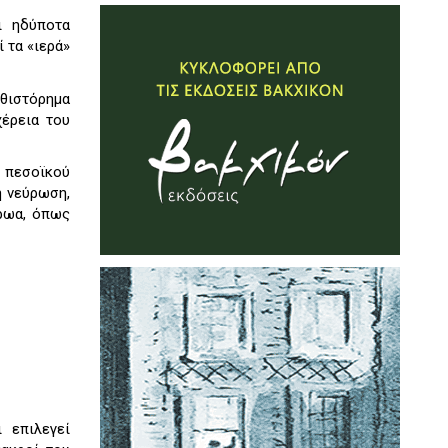
ι ηδύποτα
 τα «ιερά»
υθιστόρημα
χέρεια του
α πεσοϊκού
ή νεύρωση,
ήρωα, όπως
 επιλεγεί