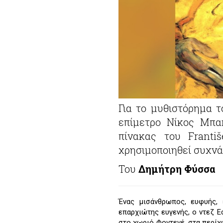
Για το μυθιστόρημα τ
επίμετρο Νίκος Μπακ
πίνακας του Franti
χρησιμοποιηθεί συχνά
Του
Δημήτρη Φύσσα
Ένας μισάνθρωπος, ευφυής, 
επαρχιώτης ευγενής, ο ντεζ Εσ
στο χωριό Φοντενέ, στα περίχω