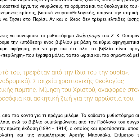
εικαστικά έργα, τις νευρώσεις, τα οράματα και τις θεολογικές του
όμενες κρίσεις, βασικά νευροπαθολογικές, παίρνει την ιατρικ
 να ζήσει στο Παρίσι. Αν και ο ίδιος δεν τρέφει ελπίδες ίασης,
ανείς να συνοψίσει το μυθιστόρημα
Ανάστροφα
του Ζ.-Κ. Ουισμάν
ουμε την «υπόθεση» ενός βιβλίου με βάση τα κύρια αφηγηματικά
με αφήγηση, για να μην πω ότι όλο το βιβλίο είναι προγ
«περίληψη» που έγραψα μόλις, τα πιο ωραία και πιο σημαντικά με
τό του, τρεφόταν από την ίδια του την ουσία».
ναδρομικά). Στοιχεία χριστιανικής θεολογίας –
ικής πομπής. Μίμηση του Χριστού, αναφορές στο
ροσόφια και ασκητική ζωή για την αρρώστια του.
από πιο κοντά για τι πράγμα μιλάμε. Το καθαυτό μυθιστόρημα α
άλαια, ενώ το βιβλίο συμπληρώνεται από τον Πρόλογο του συγγ
την πρώτη έκδοση (1894 – 1914), ο οποίος και προτάσσεται, υπο
ολαΐτη και της επιμελήτριας Αρετής Μπουκάλα, Επίμετρο 