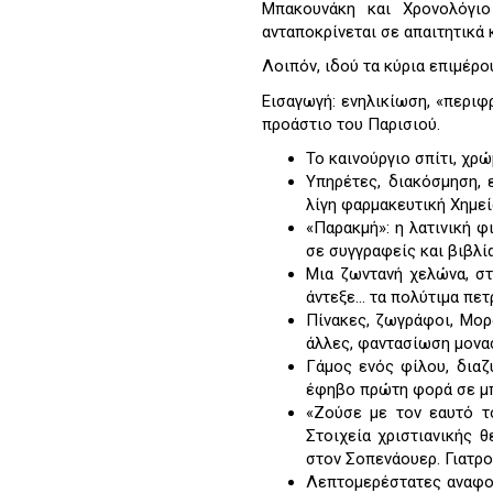
Μπακουνάκη και Χρονολόγιο
ανταποκρίνεται σε απαιτητικά 
Λοιπόν, ιδού τα κύρια επιμέρο
Εισαγωγή: ενηλικίωση, «περιφ
προάστιο του Παρισιού.
Το καινούργιο σπίτι, χρ
Υπηρέτες, διακόσμηση, 
λίγη φαρμακευτική Χημεί
«Παρακμή»: η λατινική φ
σε συγγραφείς και βιβλία
Μια ζωντανή χελώνα, στ
άντεξε… τα πολύτιμα πετ
Πίνακες, ζωγράφοι, Μορ
άλλες, φαντασίωση μονασ
Γάμος ενός φίλου, διαζ
έφηβο πρώτη φορά σε μ
«Ζούσε με τον εαυτό το
Στοιχεία χριστιανικής 
στον Σοπενάουερ. Γιατρο
Λεπτομερέστατες αναφορ