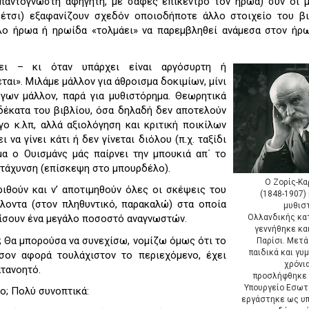
παντογνώστη αφηγητή, με σαφές επίκεντρο τον ήρωα) συν οι μ
έτσι) εξαφανίζουν σχεδόν οποιοδήποτε άλλο στοιχείο του βι
λο ήρωα ή ηρωίδα «τολμάει» να παρεμβληθεί ανάμεσα στον ήρω
ει – κι όταν υπάρχει είναι αργόσυρτη ή
ται». Μιλάμε μάλλον για άθροισμα δοκιμίων, μίνι
γων μάλλον, παρά για μυθιστόρημα. Θεωρητικά
 δέκατα του βιβλίου, όσα δηλαδή δεν αποτελούν
ο κ.λπ, αλλά αξιολόγηση και κριτική ποικίλων
 να γίνει κάτι ή δεν γίνεται διόλου (π.χ. ταξίδι
 μα ο Ουισμάνς μάς παίρνει την μπουκιά απ΄ το
ιτάχυνση (επίσκεψη στο μπουρδέλο).
Ο Ζορίς-Κα
ριθούν και ν’ αποτιμηθούν όλες οι σκέψεις του
(1848-1907)
λοντα (στον πληθυντικό, παρακαλώ) στα οποία
μυθισ
Ολλανδικής κα
ργίσουν ένα μεγάλο ποσοστό αναγνωστών.
γεννήθηκε κα
α; Θα μπορούσα να συνεχίσω, νομίζω όμως ότι το
Παρίσι. Μετ
παιδικά και γυ
όσον αφορά τουλάχιστον το περιεχόμενο, έχει
χρόνι
ατανοητό.
προσλήφθηκε 
Υπουργείο Εσωτ
ίο; Πολύ συνοπτικά:
εργάστηκε ως υπ