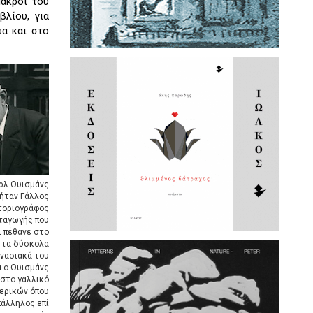
ακροί του
βλίου, για
α και στο
ρλ Ουισμάνς
 ήταν Γάλλος
τοριογράφος
ταγωγής που
ι πέθανε στο
ά τα δύσκολα
μνασιακά του
α ο Ουισμάνς
στο γαλλικό
ερικών όπου
άλληλος επί