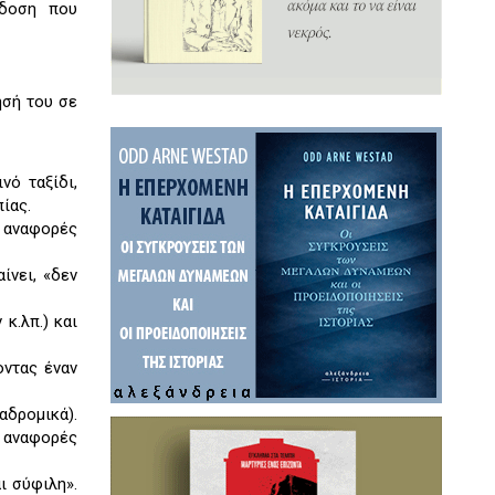
κδοση που
ησή του σε
νό ταξίδι,
ίας.
ς αναφορές
ίνει, «δεν
κ.λπ.) και
οντας έναν
αδρομικά).
, αναφορές
ι σύφιλη».