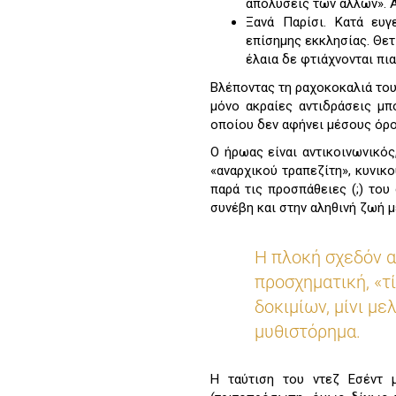
απολύσεις των άλλων». Α
Ξανά Παρίσι. Κατά ευγ
επίσημης εκκλησίας. Θετ
έλαια δε φτιάχνονται πι
Βλέποντας τη ραχοκοκαλιά του 
μόνο ακραίες αντιδράσεις μπ
οποίου δεν αφήνει μέσους όρου
Ο ήρωας είναι αντικοινωνικός
«αναρχικού τραπεζίτη», κυνικ
παρά τις προσπάθειες (;) το
συνέβη και στην αληθινή ζωή μ
Η πλοκή σχεδόν α
προσχηματική, «τ
δοκιμίων, μίνι μ
μυθιστόρημα.
Η ταύτιση του ντεζ Εσέντ 