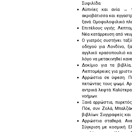
Συφιλίδα.
Αϋπνίες και ανία → τ
ακροβάτισσα και εγγαστρ
ξανά. Ομοφυλοφιλικό πλ
Επιτέλους υγιής. Λεπτο
Νέα κατάρρευση από νευ
Ο γιατρός συστήνει ταξί
οδηγού για Λονδίνο, ξ
αγγλικό κρασοπουλιό και
λόγο να μετακινηθεί κανε
Δοκίμιο για τα βιβλία
Λεπτομέρειες για χριστι
Αρρώστια σε ύφεση. Πε
πετώντας τους ψωμί. Αρν
αντρικά λεφτά. Καλύτερα
νοήμων.
Ξανά αρρώστια, πυρετός
Πόε, συν Ζολά, Μπαλζάκ
βιβλίων. Συγγραφείς και
Αρρώστια σταθερά. Ανα
Σύγκριση με κοσμική. 