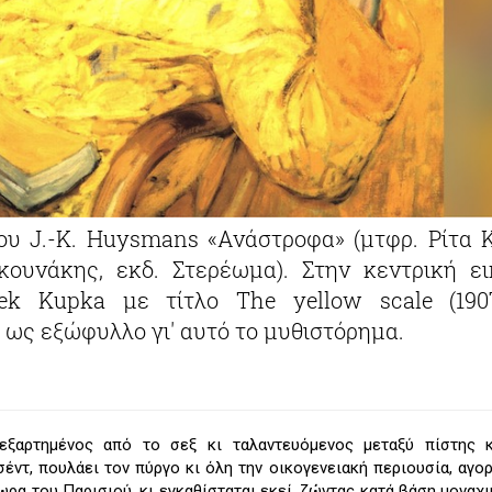
ου J.-K. Huysmans «Ανάστροφα» (μτφρ. Ρίτα Κ
ουνάκης, εκδ. Στερέωμα). Στην κεντρική ει
šek Kupka με τίτλο The yellow scale (190
 ως εξώφυλλο γι' αυτό το μυθιστόρημα.
εξαρτημένος από το σεξ κι ταλαντευόμενος μεταξύ πίστης κ
έντ, πουλάει τον πύργο κι όλη την οικογενειακή περιουσία, αγορ
ρα του Παρισιού, κι εγκαθίσταται εκεί, ζώντας κατά βάση μοναχι