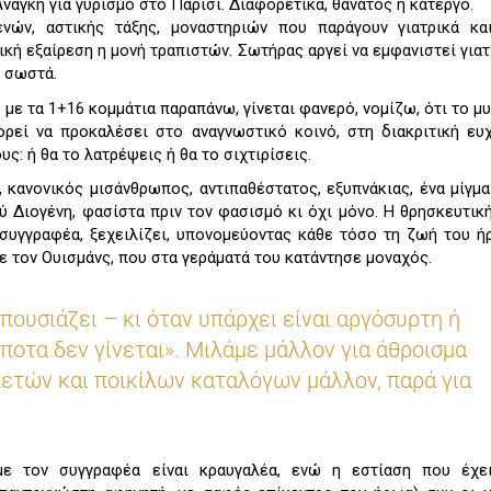
νάγκη για γυρισμό στο Παρίσι. Διαφορετικά, θάνατος ή κάτεργο.
ενών, αστικής τάξης, μοναστηριών που παράγουν γιατρικά κα
ική εξαίρεση η μονή τραπιστών. Σωτήρας αργεί να εμφανιστεί γιατί
α σωστά.
με τα 1+16 κομμάτια παραπάνω, γίνεται φανερό, νομίζω, ότι το μ
ορεί να προκαλέσει στο αναγνωστικό κοινό, στη διακριτική ευ
ς: ή θα το λατρέψεις ή θα το σιχτιρίσεις.
, κανονικός μισάνθρωπος, αντιπαθέστατος, εξυπνάκιας, ένα μίγμ
ού Διογένη, φασίστα πριν τον φασισμό κι όχι μόνο. Η θρησκευτικ
υ συγγραφέα, ξεχειλίζει, υπονομεύοντας κάθε τόσο τη ζωή του 
ε τον Ουισμάνς, που στα γεράματά του κατάντησε μοναχός.
πουσιάζει – κι όταν υπάρχει είναι αργόσυρτη ή
ίποτα δεν γίνεται». Μιλάμε μάλλον για άθροισμα
ελετών και ποικίλων καταλόγων μάλλον, παρά για
με τον συγγραφέα είναι κραυγαλέα, ενώ η εστίαση που έχει