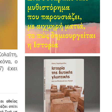
ολαΐτη,
κόνα, ο
7) έχει
αι αθεΐας
άζει σπίτι
κή ζωή, με