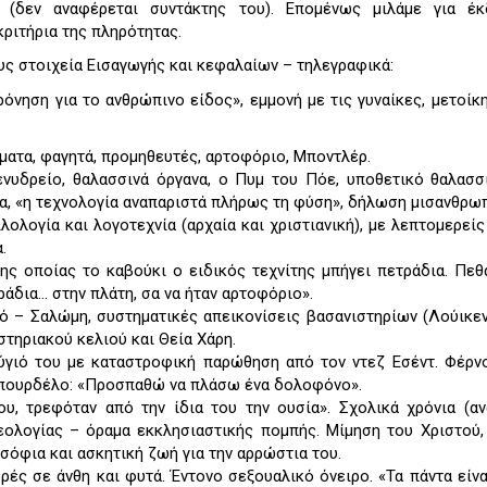
 (δεν αναφέρεται συντάκτης του). Επομένως μιλάμε για έ
κριτήρια της πληρότητας.
υς στοιχεία Εισαγωγής και κεφαλαίων – τηλεγραφικά:
ρόνηση για το ανθρώπινο είδος», εμμονή με τις γυναίκες, μετοίκ
ώματα, φαγητά, προμηθευτές, αρτοφόριο, Μποντλέρ.
ενυδρείο, θαλασσινά όργανα, ο Πυμ του Πόε, υποθετικό θαλασσι
α, «η τεχνολογία αναπαριστά πλήρως τη φύση», δήλωση μισανθρωπ
ιλολογία και λογοτεχνία (αρχαία και χριστιανική), με λεπτομερεί
.
ης οποίας το καβούκι ο ειδικός τεχνίτης μπήγει πετράδια. Πεθα
ράδια… στην πλάτη, σα να ήταν αρτοφόριο».
ό – Σαλώμη, συστηματικές απεικονίσεις βασανιστηρίων (Λούικεν 
τηριακού κελιού και Θεία Χάρη.
ύγιό του με καταστροφική παρώθηση από τον ντεζ Εσέντ. Φέρν
πουρδέλο: «Προσπαθώ να πλάσω ένα δολοφόνο».
υ, τρεφόταν από την ίδια του την ουσία». Σχολικά χρόνια (αν
θεολογίας – όραμα εκκλησιαστικής πομπής. Μίμηση του Χριστού
σόφια και ασκητική ζωή για την αρρώστια του.
ές σε άνθη και φυτά. Έντονο σεξουαλικό όνειρο. «Τα πάντα είνα