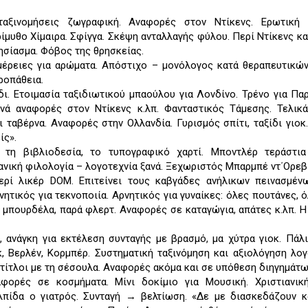
αξινομήσεις ζωγραφική. Αναφορές στον Ντίκενς. Ερωτική
ίμυθο Χίμαιρα. Σφίγγα. Σκέψη ανταλλαγής φύλου. Περί Ντίκενς κ
ησίασμα. Φόβος της θρησκείας.
μέρειες για αρώματα. Απόστιχο – μονόλογος κατά θεραπευτικών
ροπάθεια.
δι. Ετοιμασία ταξιδιωτικού μπαούλου για Λονδίνο. Τρένο για Παρ
ανά αναφορές στον Ντίκενς κ.λπ. Φανταστικός Τάμεσης. Τελικ
 ταβέρνα. Αναφορές στην Ολλανδία. Γυρισμός σπίτι, ταξίδι γιοκ.
ίς».
, τη βιβλιοδεσία, το τυπογραφικό χαρτί. Μποντλέρ τεράστια
ανική φιλολογία – λογοτεχνία ξανά. Ξεχωριστός Μπαρμπέ ντ΄Ορεβι
ρί λικέρ DOM. Επιτείνει τους καβγάδες ανήλικων πεινασμέν
ητικός για τεκνοποιία. Αρνητικός για γυναίκες: όλες πουτάνες, 
 μπουρδέλα, παρά φλερτ. Αναφορές σε καταγώγια, απάτες κ.λπ. Η
, ανάγκη για εκτέλεση συνταγής με βρασμό, μα χύτρα γιοκ. Πάλ
, Βερλέν, Κορμπέρ. Συστηματική ταξινόμηση και αξιολόγηση λο
 τίτλοι με τη σέσουλα. Αναφορές ακόμα και σε υπόθεση διηγημάτω
φορές σε κοσμήματα. Μίνι δοκίμιο για Μουσική. Χριστιανική
Ελπίδα ο γιατρός. Συνταγή → βελτίωση. «Δε με διασκεδάζουν 