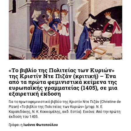
«Το βιβλίο της Πολιτείας των Κυριών»
της Κριστίν Ντε Πιζάν (κριτική) – Ένα
από τα πρώτα φεμινιστικά κείμενα της
ευρωπαϊκής γραμματείας (1405), σε μια
εξαιρετική έκδοση
Για το πρωτοφεμινιστικό βιβλίο
της Κριστίν Ντε Πιζάν (Christine de
Pizan)
«Το βιβλίο της Πολιτείας των Κυριών» (μτφρ. Ν. Ε.
Καραπιδάκης, Ν. Κ. Κοκκομέλης, εκδ. Εστία). Εικόνα: Από την πρώτη
έκδοση του 1405.
Γράφει η
Ιωάννα Φωτοπούλου