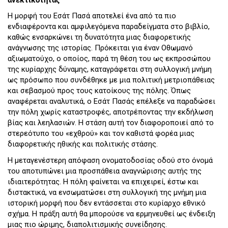
Η μορφή του Εσάτ Πασά αποτελεί ένα από τα πιο
ενδιαφέροντα και αμφιλεγόμενα παραδείγματα στο βιβλίο,
καθώς ενσαρκώνει τη δυνατότητα μιας διαφορετικής
ανάγνωσης της ιστορίας. Πρόκειται για έναν Οθωμανό
αξιωματούχο, ο οποίος, παρά τη θέση του ως εκπροσώπου
της κυρίαρχης δύναμης, καταγράφεται στη συλλογική μνήμη
ως πρόσωπο που συνδέθηκε με μια πολιτική μετριοπάθειας
και σεβασμού προς τους κατοίκους της πόλης. Όπως
αναφέρεται αναλυτικά, ο Εσάτ Πασάς επέλεξε να παραδώσει
την πόλη χωρίς καταστροφές, αποτρέποντας την εκδήλωση
βίας και λεηλασιών. Η στάση αυτή τον διαφοροποιεί από το
στερεότυπο του «εχθρού» και τον καθιστά φορέα μιας
διαφορετικής ηθικής και πολιτικής στάσης.
Η μεταγενέστερη απόφαση ονοματοδοσίας οδού στο όνομά
του αποτυπώνει μια προσπάθεια αναγνώρισης αυτής της
ιδιαιτερότητας. Η πόλη φαίνεται να επιχειρεί, έστω και
διστακτικά, να ενσωματώσει στη συλλογική της μνήμη μια
ιστορική μορφή που δεν εντάσσεται στο κυρίαρχο εθνικό
σχήμα. Η πράξη αυτή θα μπορούσε να ερμηνευθεί ως ένδειξη
μιας πιο ώριμης, διαπολιτισμικής συνείδησης.