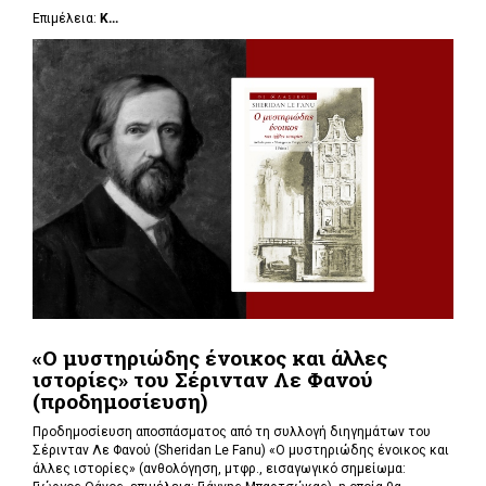
Επιμέλεια:
Κ...
«Ο μυστηριώδης ένοικος και άλλες
ιστορίες» του Σέρινταν Λε Φανού
(προδημοσίευση)
Προδημοσίευση αποσπάσματος από τη συλλογή διηγημάτων του
Σέρινταν Λε Φανού (Sheridan Le Fanu) «Ο μυστηριώδης ένοικος και
άλλες ιστορίες» (ανθολόγηση, μτφρ., εισαγωγικό σημείωμα: