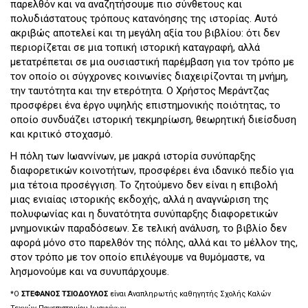
παρελθόν και να αναζητήσουμε πιο σύνθετους και
πολυδιάστατους τρόπους κατανόησης της ιστορίας. Αυτό
ακριβώς αποτελεί και τη μεγάλη αξία του βιβλίου: ότι δεν
περιορίζεται σε μια τοπική ιστορική καταγραφή, αλλά
μετατρέπεται σε μια ουσιαστική παρέμβαση για τον τρόπο με
τον οποίο οι σύγχρονες κοινωνίες διαχειρίζονται τη μνήμη,
την ταυτότητα και την ετερότητα. Ο Χρήστος Μεράντζας
προσφέρει ένα έργο υψηλής επιστημονικής ποιότητας, το
οποίο συνδυάζει ιστορική τεκμηρίωση, θεωρητική διείσδυση
και κριτικό στοχασμό.
Η πόλη των Ιωαννίνων, με μακρά ιστορία συνύπαρξης
διαφορετικών κοινοτήτων, προσφέρει ένα ιδανικό πεδίο για
μια τέτοια προσέγγιση. Το ζητούμενο δεν είναι η επιβολή
μιας ενιαίας ιστορικής εκδοχής, αλλά η αναγνώριση της
πολυφωνίας και η δυνατότητα συνύπαρξης διαφορετικών
μνημονικών παραδόσεων. Σε τελική ανάλυση, το βιβλίο δεν
αφορά μόνο στο παρελθόν της πόλης, αλλά και το μέλλον της,
στον τρόπο με τον οποίο επιλέγουμε να θυμόμαστε, να
λησμονούμε και να συνυπάρχουμε.
*Ο
ΣΤΕΦΑΝΟΣ ΤΣΙΟΔΟΥΛΟΣ
είναι Αναπληρωτής καθηγητής Σχολής Καλών