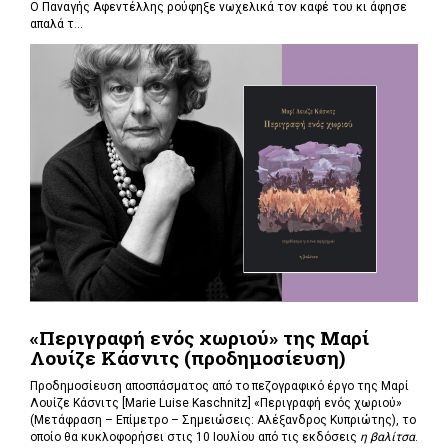
Ο Παναγής Αφεντέλλης ρούφηξε νωχελικά τον καφέ του κι άφησε
απαλά τ...
«Περιγραφή ενός χωριού» της Μαρί
Λουίζε Κάσνιτς (προδημοσίευση)
Προδημοσίευση αποσπάσματος από το πεζογραφικό έργο της Μαρί
Λουίζε Κάσνιτς [Marie Luise Kaschnitz] «Περιγραφή ενός χωριού»
(Μετάφραση – Επίμετρο – Σημειώσεις: Αλέξανδρος Κυπριώτης), το
οποίο θα κυκλοφορήσει στις 10 Ιουλίου από τις εκδόσεις
η βαλίτσα
.