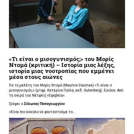
«Τι είναι ο μισογυνισμός;» του Μορίς
Ντομά (κριτική) – Ιστορία μιας λέξης,
ιστορία μιας νοοτροπίας που εμμένει
μέσα στους αιώνες
Για τη μελέτη του Μορίς Ντομά (Maurice Daumas) «Τι είναι ο
μισογυνισμός;» (μτφρ. Κατερίνα Γούλα, εκδ. Gutenberg). Εικόνα: Από
τη σειρά του Νέτφλιξ «Εφηβεία».
Γράφει ο
Σόλωνας Παπαγεωργίου
«Είναι πιο εύκολο να φανταστούμε το...