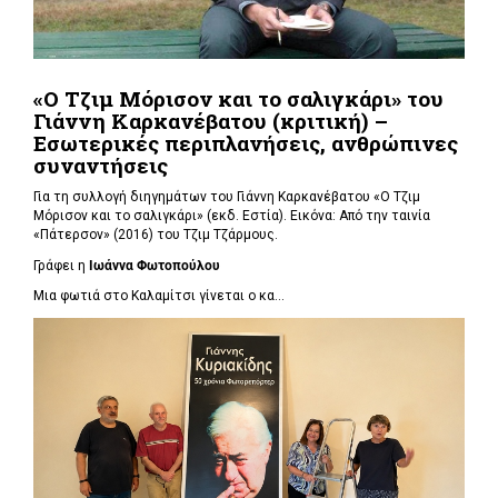
«Ο Τζιμ Μόρισον και το σαλιγκάρι» του
Γιάννη Καρκανέβατου (κριτική) –
Εσωτερικές περιπλανήσεις, ανθρώπινες
συναντήσεις
Για τη συλλογή διηγημάτων του Γιάννη Καρκανέβατου «Ο Τζιμ
Μόρισον και το σαλιγκάρι» (εκδ. Εστία). Εικόνα: Από την ταινία
«Πάτερσον» (2016) του Τζιμ Τζάρμους.
Γράφει η
Ιωάννα Φωτοπούλου
Μια φωτιά στο Καλαμίτσι γίνεται ο κα...