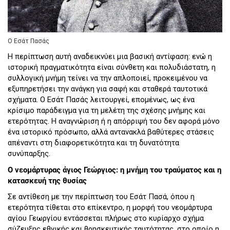
Ο Εσάτ Πασάς
Η περίπτωση αυτή αναδεικνύει μια βασική αντίφαση: ενώ η
ιστορική πραγματικότητα είναι σύνθετη και πολυδιάστατη, η
συλλογική μνήμη τείνει να την απλοποιεί, προκειμένου να
εξυπηρετήσει την ανάγκη για σαφή και σταθερά ταυτοτικά
σχήματα. Ο Εσάτ Πασάς λειτουργεί, επομένως, ως ένα
κρίσιμο παράδειγμα για τη μελέτη της σχέσης μνήμης και
ετερότητας. Η αναγνώριση ή η απόρριψή του δεν αφορά μόνο
ένα ιστορικό πρόσωπο, αλλά αντανακλά βαθύτερες στάσεις
απέναντι στη διαφορετικότητα και τη δυνατότητα
συνύπαρξης.
Ο νεομάρτυρας άγιος Γεώργιος: η μνήμη του τραύματος και η
κατασκευή της θυσίας
Σε αντίθεση με την περίπτωση του Εσάτ Πασά, όπου η
ετερότητα τίθεται στο επίκεντρο, η μορφή του νεομάρτυρα
αγίου Γεωργίου εντάσσεται πλήρως στο κυρίαρχο σχήμα
σύζευξης εθνικής και θρησκευτικής ταυτότητας, στο οποίο η