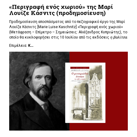
«Περιγραφή ενός χωριού» της Μαρί
Λουίζε Κάσνιτς (προδημοσίευση)
Προδημοσίευση αποσπάσματος από το πεζογραφικό έργο της Μαρί
Λουίζε Κάσνιτς [Marie Luise Kaschnitz] «Περιγραφή ενός χωριού»
(Μετάφραση – Επίμετρο – Σημειώσεις: Αλέξανδρος Κυπριώτης), το
οποίο θα κυκλοφορήσει στις 10 Ιουλίου από τις εκδόσεις
η βαλίτσα
.
Επιμέλεια:
Κ...