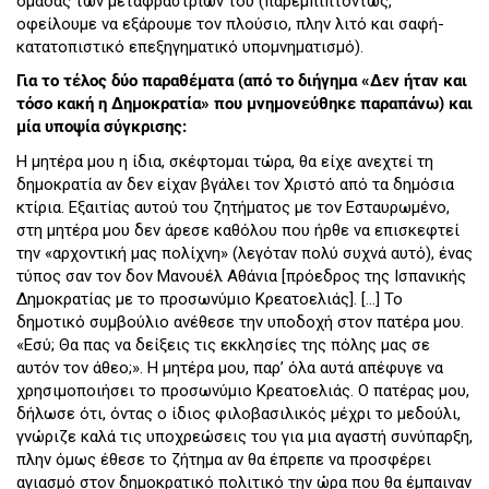
ομάδας των μεταφραστριών του (παρεμπιπτόντως,
οφείλουμε να εξάρουμε τον πλούσιο, πλην λιτό και σαφή-
κατατοπιστικό επεξηγηματικό υπομνηματισμό).
Για το τέλος δύο παραθέματα (από το διήγημα «Δεν ήταν και
τόσο κακή η Δημοκρατία» που μνημονεύθηκε παραπάνω) και
μία υποψία σύγκρισης:
Η μητέρα μου η ίδια, σκέφτομαι τώρα, θα είχε ανεχτεί τη
δημοκρατία αν δεν είχαν βγάλει τον Χριστό από τα δημόσια
κτίρια. Εξαιτίας αυτού του ζητήματος με τον Εσταυρωμένο,
στη μητέρα μου δεν άρεσε καθόλου που ήρθε να επισκεφτεί
την «αρχοντική μας πολίχνη» (λεγόταν πολύ συχνά αυτό), ένας
τύπος σαν τον δον Μανουέλ Αθάνια [πρόεδρος της Ισπανικής
Δημοκρατίας με το προσωνύμιο Κρεατοελιάς]. […] Το
δημοτικό συμβούλιο ανέθεσε την υποδοχή στον πατέρα μου.
«Εσύ; Θα πας να δείξεις τις εκκλησίες της πόλης μας σε
αυτόν τον άθεο;». Η μητέρα μου, παρ’ όλα αυτά απέφυγε να
χρησιμοποιήσει το προσωνύμιο Κρεατοελιάς. Ο πατέρας μου,
δήλωσε ότι, όντας ο ίδιος φιλοβασιλικός μέχρι το μεδούλι,
γνώριζε καλά τις υποχρεώσεις του για μια αγαστή συνύπαρξη,
πλην όμως έθεσε το ζήτημα αν θα έπρεπε να προσφέρει
αγιασμό στον δημοκρατικό πολιτικό την ώρα που θα έμπαιναν