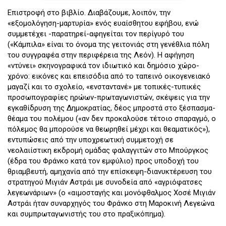
Επιστροφή στο βιβλίο. Διαβάζουμε, λοιπόν, την
«εξομολόγηση-μαρτυρία» ενός ευαίσθητου εφήβου, ενώ
συμμετέχει -παρατηρεί-αφηγείται τον περίγυρό του
(«Κάμπιλα» είναι το όνομα της γειτονιάς στη γενέθλια πόλη
του συγγραφέα στην περιφέρεια της Λεόν). Η αφήγηση
«ντύνει» σκηνογραφικά τον ιδιωτικό και δημόσιο χώρο-
χρόνο: εικόνες και επεισόδια από το ταπεινό οικογενειακό
μαγαζί και το σχολείο, «ενσταντανέ» με τοπικές-τυπικές
προσωπογραφίες ηρώων-πρωταγωνιστών, σκέψεις για την
εγκαθίδρυση της Δημοκρατίας, δέος μπροστά στο ξέσπασμα-
θέαμα του πολέμου («αν δεν προκαλούσε τέτοιο σπαραγμό, ο
πόλεμος θα μπορούσε να θεωρηθεί μέχρι και θεαματικός»),
εντυπώσεις από την υποχρεωτική συμμετοχή σε
νεολαιίστικη εκδρομή ομάδας φαλαγγιτών στο Μπούργκος
(έδρα του Φράνκο κατά τον εμφύλιο) προς υποδοχή του
θριαμβευτή, αμηχανία από την επίσκεψη-διανυκτέρευση του
στρατηγού Μιγιάν Αστράι με συνοδεία από «αγριόφατσες
λεγεωνάριων» (ο «αιμοσταγής και μονόφθαλμος Χοσέ Μιγιάν
Αστράι ήταν συναρχηγός του Φράνκο στη Μαροκινή Λεγεώνα
και συμπρωταγωνιστής του στο πραξικόπημα).