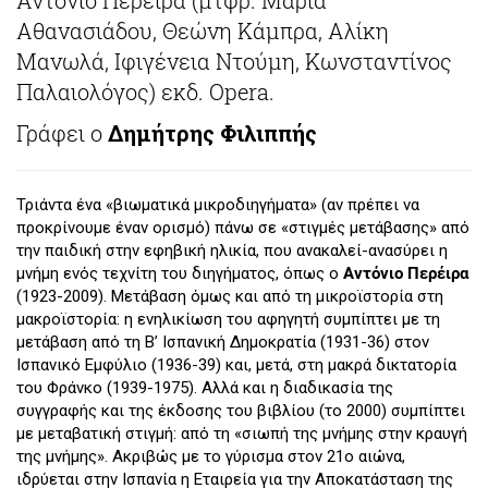
Αθανασιάδου, Θεώνη Κάμπρα, Αλίκη
Μανωλά, Ιφιγένεια Ντούμη, Κωνσταντίνος
Παλαιολόγος) εκδ. Opera.
Γράφει ο
Δημήτρης Φιλιππής
Τριάντα ένα «βιωματικά μικροδιηγήματα» (αν πρέπει να
προκρίνουμε έναν ορισμό) πάνω σε «στιγμές μετάβασης» από
την παιδική στην εφηβική ηλικία, που ανακαλεί-ανασύρει η
μνήμη ενός τεχνίτη του διηγήματος, όπως ο
Αντόνιο
Περέιρα
(1923-2009). Μετάβαση όμως και από τη μικροϊστορία στη
μακροϊστορία: η ενηλικίωση του αφηγητή συμπίπτει με τη
μετάβαση από τη Β’ Ισπανική Δημοκρατία (1931-36) στον
Ισπανικό Εμφύλιο (1936-39) και, μετά, στη μακρά δικτατορία
του Φράνκο (1939-1975). Αλλά και η διαδικασία της
συγγραφής και της έκδοσης του βιβλίου (το 2000) συμπίπτει
με μεταβατική στιγμή: από τη «σιωπή της μνήμης στην κραυγή
της μνήμης». Ακριβώς με το γύρισμα στον 21ο αιώνα,
ιδρύεται στην Ισπανία η Εταιρεία για την Αποκατάσταση της