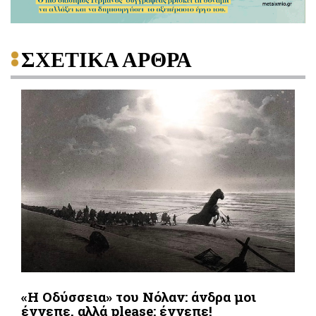
ΣΧΕΤΙΚΑ ΑΡΘΡΑ
«Η Οδύσσεια» του Νόλαν: άνδρα μοι
έννεπε, αλλά please: έννεπε!