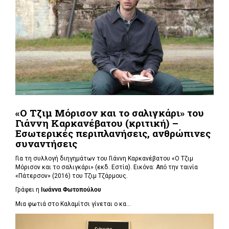
«Ο Τζιμ Μόρισον και το σαλιγκάρι» του
Γιάννη Καρκανέβατου (κριτική) –
Εσωτερικές περιπλανήσεις, ανθρώπινες
συναντήσεις
Για τη συλλογή διηγημάτων του Γιάννη Καρκανέβατου «Ο Τζιμ
Μόρισον και το σαλιγκάρι» (εκδ. Εστία). Εικόνα: Από την ταινία
«Πάτερσον» (2016) του Τζιμ Τζάρμους.
Γράφει η
Ιωάννα Φωτοπούλου
Μια φωτιά στο Καλαμίτσι γίνεται ο κα...