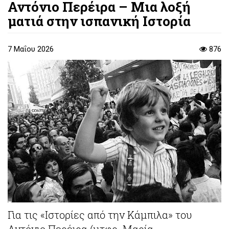
Αντόνιο Περέιρα – Μια λοξή
ματιά στην ισπανική Ιστορία
7 Μαΐου 2026
876
Για τις «Ιστορίες από την Κάμπιλα» του
Αντόνιο Περέιρα (μτφρ. Μαρία