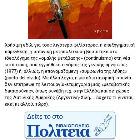
Χρήσιμη εδώ, για τους λιγότερο φιλίστορες, η επεξηγηματική
παρένθεση: η ισπανική μεταπολίτευση βασίστηκε στο
ιδεολόγημα της «ομαλής μετάβασης» (continuismo) στη νέα
κατάσταση, που εγγυήθηκε ο νόμος της γενικής αμνηστίας
(1977) ή, αλλιώς, η επονομαζόμενη «συμφωνία της λήθης»
(pacto del olvido). Με άλλα λόγια, η μεταδικτατορική Ισπανία
δεν επέτρεψε τη λειτουργία-ετυμηγορία μιας «μεταβατικής
δικαιοσύνης», όπως συνέβη π.χ. στην Ελλάδα και σε χώρες
της Λατινικής Αμερικής (Αργεντινή-Χιλή, … άσχετο τι γίνεται,
εκεί κι αλλού, τώρα).