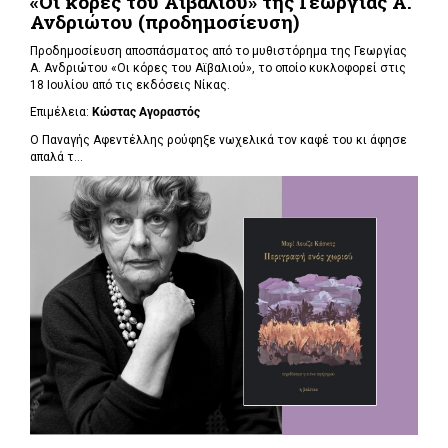
«Οι κόρες του Αϊβαλιού» της Γεωργίας Α.
Ανδριώτου (προδημοσίευση)
Προδημοσίευση αποσπάσματος από το μυθιστόρημα της Γεωργίας
Α. Ανδριώτου «Οι κόρες του Αϊβαλιού», το οποίο κυκλοφορεί στις
18 Ιουλίου από τις εκδόσεις Νίκας.
Επιμέλεια:
Κώστας Αγοραστός
Ο Παναγής Αφεντέλλης ρούφηξε νωχελικά τον καφέ του κι άφησε
απαλά τ...