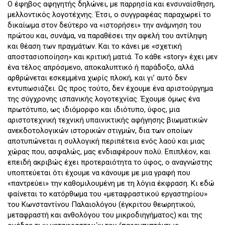
Ο έφηβος αφηγητής δηλώνει, με παρρησία και ενσυναίσθηση,
μελλοντικός λογοτέχνης. Έτσι, ο συγγραφέας παραχωρεί το
δικαίωμα στον δεύτερο να «ιστορήσει» την ανάμνηση του
πρώτου και, συνάμα, να παραθέσει την αφελή του αντίληψη
και θέαση των πραγμάτων. Και το κάνει με «σχετική
αποστασιοποίηση» και κριτική ματιά. Το κάθε «story» έχει μεν
ένα τέλος απρόσμενο, αποκαλυπτικό ή παράδοξο, αλλά
αρθρώνεται εσκεμμένα χωρίς πλοκή, και γι’ αυτό δεν
εντυπωσιάζει. Ως προς τούτο, δεν έχουμε ένα αριστούργημα
της σύγχρονης ισπανικής λογοτεχνίας. Έχουμε όμως ένα
πρωτότυπο, ως ιδιόμορφο και ιδιότυπο, ύφος, μια
αριστοτεχνική τεχνική υπαινικτικής αφήγησης βιωματικών
ανεκδοτολογικών ιστορικών στιγμών, δια των οποίων
αποτυπώνεται η συλλογική περιπέτεια ενός λαού και μιας
χώρας που, ασφαλώς, μας ενδιαφέρουν πολύ. Επιπλέον, και
επειδή ακριβώς έχει προτεραιότητα το ύφος, ο αναγνώστης
υποπτεύεται ότι έχουμε να κάνουμε με μια γραφή που
«παντρεύει» την καθομιλουμένη με τη λόγια έκφραση. Κι εδώ
φαίνεται το κατόρθωμα του «μεταφραστικού εργαστηρίου»
του Κωνσταντίνου Παλαιολόγου (έγκριτου θεωρητικού,
μεταφραστή και ανθολόγου του μικροδιηγήματος) και της