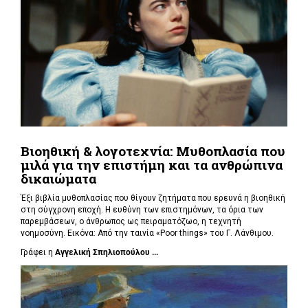
Βιοηθική & λογοτεχνία: Μυθοπλασία που
μιλά για την επιστήμη και τα ανθρώπινα
δικαιώματα
Έξι βιβλία μυθοπλασίας που θίγουν ζητήματα που ερευνά η βιοηθική
στη σύγχρονη εποχή. Η ευθύνη των επιστημόνων, τα όρια των
παρεμβάσεων, ο άνθρωπος ως πειραματόζωο, η τεχνητή
νοημοσύνη. Εικόνα: Από την ταινία «Poor things» του Γ. Λάνθιμου.
Γράφει η
Αγγελική Σπηλιοπούλου ...