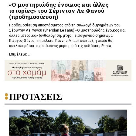
«Ο μυστηριώδης ένοικος και άλλες
ιστορίες» του Σέρινταν Λε Φανού
(προδημοσίευση)
Προδημοσίευση αποσπάσματος από τη συλλογή διηγημάτων του
Σέρινταν Λε Φανού (Sheridan Le Fanu) «Ο μυστηριώδης ένοικος και
άλλες ιστορίες» (ανθολόγηση, μτφρ., εισαγωγικό σημείωμα:
Γιώργος Θάνος, επιμέλεια: Γιάννης Μπαρτσώκας), η οποία θα
κυκλοφορήσει τις επόμενες μέρες από τις εκδόσεις Printa.
Επιμέλεια: ...
ΠΡΟΤΑΣΕΙΣ