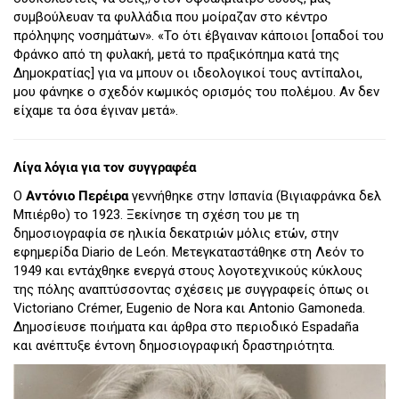
συμβούλευαν τα φυλλάδια που μοίραζαν στο κέντρο
πρόληψης νοσημάτων». «Το ότι έβγαιναν κάποιοι [οπαδοί του
Φράνκο από τη φυλακή, μετά το πραξικόπημα κατά της
Δημοκρατίας] για να μπουν οι ιδεολογικοί τους αντίπαλοι,
μου φάνηκε ο σχεδόν κωμικός ορισμός του πολέμου. Αν δεν
είχαμε τα όσα έγιναν μετά».
Λίγα λόγια για τον συγγραφέα
Ο
Αντόνιο Περέιρα
γεννήθηκε στην Ισπανία (Βιγιαφράνκα δελ
Μπιέρθο) το 1923. Ξεκίνησε τη σχέση του με τη
δημοσιογραφία σε ηλικία δεκατριών μόλις ετών, στην
εφημερίδα Diario de León. Μετεγκαταστάθηκε στη Λεόν το
1949 και εντάχθηκε ενεργά στους λογοτεχνικούς κύκλους
της πόλης αναπτύσσοντας σχέσεις με συγγραφείς όπως οι
Victoriano Crémer, Eugenio de Nora και Antonio Gamoneda.
Δημοσίευσε ποιήματα και άρθρα στο περιοδικό Espadaña
και ανέπτυξε έντονη δημοσιογραφική δραστηριότητα.