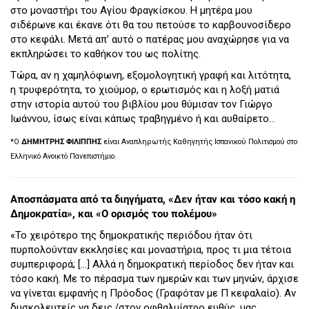
στο μοναστήρι του Αγίου Φραγκίσκου. Η μητέρα μου
σιδέρωνε και έκανε ότι θα του πετούσε το καρβουνοσίδερο
στο κεφάλι. Μετά απ’ αυτό ο πατέρας μου αναχώρησε για να
εκπληρώσει το καθήκον του ως πολίτης.
Τώρα, αν η χαμηλόφωνη, εξομολογητική γραφή και λιτότητα,
η τρυφερότητα, το χιούμορ, ο ερωτισμός και η λοξή ματιά
στην ιστορία αυτού του βιβλίου μου θύμισαν τον Γιώργο
Ιωάννου, ίσως είναι κάπως τραβηγμένο ή και αυθαίρετο…
*Ο
ΔΗΜΗΤΡΗΣ ΦΙΛΙΠΠΗΣ
είναι Αναπληρωτής Καθηγητής Ισπανικού Πολιτισμού στο
Ελληνικό Ανοικτό Πανεπιστήμιο.
Αποσπάσματα από τα διηγήματα, «Δεν ήταν και τόσο κακή η
Δημοκρατία», και «Ο ορισμός του πολέμου»
«Το χειρότερο της δημοκρατικής περιόδου ήταν ότι
πυρπολούνταν εκκλησίες και μοναστήρια, προς τι μια τέτοια
συμπεριφορά; […] Αλλά η δημοκρατική περίοδος δεν ήταν και
τόσο κακή. Με το πέρασμα των ημερών και των μηνών, άρχισε
να γίνεται εμφανής η Πρόοδος (Γραφόταν με Π κεφαλαίο). Αν
δυσκολευτείς να δεις,/στον οφθαλμίατρο ευθύς, μας