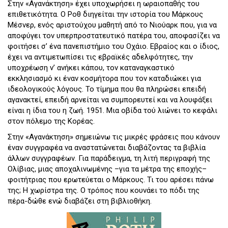
Στην «Αγανάκτηση» έχει υποχωρήσει η ωραιοπαθής του
επιθετικότητα. Ο Ροθ διηγείται την ιστορία του Μάρκους
Μέσνερ, ενός αριστούχου μαθητή από το Νιούαρκ που, για να
αποφύγει τον υπερπροστατευτικό πατέρα του, αποφασίζει να
φοιτήσει σ’ ένα πανεπιστήμιο του Οχάιο. Εβραίος και ο ίδιος,
έχει να αντιμετωπίσει τις εβραϊκές αδελφότητες, την
υποχρέωση ν’ ανήκει κάπου, τον καταναγκαστικό
εκκλησιασμό κι έναν κοσμήτορα που τον καταδιώκει για
ιδεολογικούς λόγους. Το τίμημα που θα πληρώσει επειδή
αγανακτεί, επειδή αρνείται να συμπορευτεί και να λουφάξει
είναι η ίδια του η ζωή. 1951. Μια οβίδα τού λιώνει το κεφάλι
στον πόλεμο της Κορέας.
Στην «Αγανάκτηση» σημειώνω τις μικρές φράσεις που κάνουν
έναν συγγραφέα να αναστατώνεται διαβάζοντας τα βιβλία
άλλων συγγραφέων. Για παράδειγμα, τη λιτή περιγραφή της
Ολίβιας, μιας αποχαλινωμένης –για τα μέτρα της εποχής–
φοιτήτριας που ερωτεύεται ο Μάρκους. Τι του αρέσει πάνω
της; Η χωρίστρα της. Ο τρόπος που κουνάει το πόδι της
πέρα-δώθε ενώ διαβάζει στη βιβλιοθήκη.