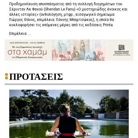
Προδημοσίευση αποσπάσματος από τη συλλογή διηγημάτων του
Σέρινταν Λε Φανού (Sheridan Le Fanu) «Ο μυστηριώδης ένοικος και
άλλες ιστορίες» (ανθολόγηση, μτφρ., εισαγωγικό σημείωμα:
Γιώργος Θάνος, επιμέλεια: Γιάννης Μπαρτσώκας), η οποία θα
κυκλοφορήσει τις επόμενες μέρες από τις εκδόσεις Printa.
Επιμέλεια: ...
ΠΡΟΤΑΣΕΙΣ