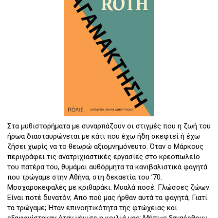
Στα μυθιστορήματα με συναρπάζουν οι στιγμές που η ζωή του
ήρωα διασταυρώνεται με κάτι που έχω ήδη σκεφτεί ή έχω
ζήσει χωρίς να το θεωρώ αξιομνημόνευτο. Όταν ο Μάρκους
περιγράφει τις ανατριχιαστικές εργασίες στο κρεοπωλείο
του πατέρα του, θυμάμαι αυθόρμητα τα κανιβαλιστικά φαγητά
που τρώγαμε στην Αθήνα, στη δεκαετία του ’70.
Μοσχαροκεφαλές με κριθαράκι. Μυαλά ποσέ. Γλώσσες ζώων.
Eίναι ποτέ δυνατόν; Από πού μας ήρθαν αυτά τα φαγητά; Γιατί
τα τρώγαμε; Ήταν επινοητικότητα της φτώχειας και
εξαφανίστηκαν όταν γέμισε η κοιλιά μας; Μήπως ξαναέρθουν