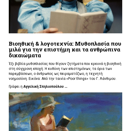
Βιοηθική & λογοτεχνία: Μυθοπλασία που
μιλά για την επιστήμη και τα ανθρώπινα
δικαιώματα
Έξι βιβλία μυθοπλασίας που θίγουν ζητήματα που ερευνά η βιοηθική
στη σύγχρονη εποχή. Η ευθύνη των επιστημόνων, τα όρια των
παρεμβάσεων, ο άνθρωπος ως πειραματόζωο, η τεχνητή
νοημοσύνη. Εικόνα: Από την ταινία «Poor things» του Γ. Λάνθιμου.
Γράφει η
Αγγελική Σπηλιοπούλου ...