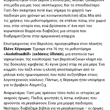
στη μόδα για μας τους νεόπτωχους; Και το σπουδαιότερο:
Γιατί δεν σκέφτηκα ποτέ έως σήμερα το φαγητό των
παιδικών μου χρόνων ως κοινωνικοπολιτική αξία; Μία από
τις χρήσεις του μυθιστορήματος: σε στέλνει πίσω, στο χωριό
σου, στην ιστορία σου, ενώ βρίσκεσαι σ’ ένα νησί του
ευρωπαϊκού Βορρά και διαβάζεις μια ιστορία που
διαδραματίζεται στην αμερικανική επαρχία.
Επιστρέφοντας στο Βερολίνο, προσγειώθηκα στον πλανήτη
Ελένε Χέγκεμαν
. Έγραψε στα 16 της το μυθιστόρημα
«
Axolotl
roadkill
»
(
εκδόσεις
Ullstein
), μια εποποιία των
ναρκωτικών, της κουλτούρας των βερολινέζικων κλαμπ και
της δύσκολης εφηβείας. Κι έγινε (ροκ) σταρ σε μία μέρα. Ένα
κομμάτι του παζλ είναι η κλοπή αποσπασμάτων από το
μπλογκ ενός ηρωινομανούς που πολύ συζητήθηκε στους
λογοτεχνικούς κύκλους. Πάντως, η Χέγκεμαν ήταν υποψήφια
για το βραβείο Λάιμπτζιχ.
Αναρωτιέμαι: Γιατί μας αρέσουν τόσο πολύ οι ιστορίες με
νεαρούς ήρωες; Παιδιά, φοιτητές ή, έστω, ενήλικες που
αρνούνται να μεγαλώσουν; Είναι μια μορφή παιδισμού;
Νεότεροι διαβάζαμε βιβλία για να μεγαλώσουμε – οι ήρωες