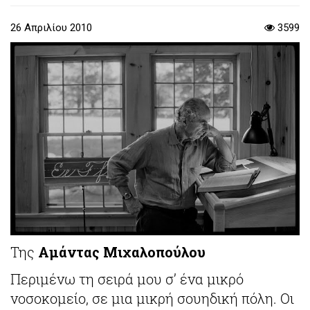
26 Απριλίου 2010
3599
Της
Αμάντας Μιχαλοπούλου
Περιμένω τη σειρά μου σ’ ένα μικρό
νοσοκομείο, σε μια μικρή σουηδική πόλη. Οι