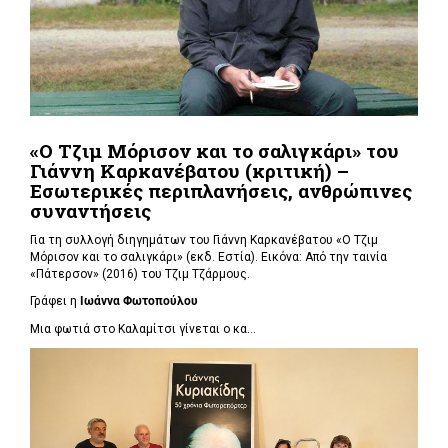
«Ο Τζιμ Μόρισον και το σαλιγκάρι» του
Γιάννη Καρκανέβατου (κριτική) –
Εσωτερικές περιπλανήσεις, ανθρώπινες
συναντήσεις
Για τη συλλογή διηγημάτων του Γιάννη Καρκανέβατου «Ο Τζιμ
Μόρισον και το σαλιγκάρι» (εκδ. Εστία). Εικόνα: Από την ταινία
«Πάτερσον» (2016) του Τζιμ Τζάρμους.
Γράφει η
Ιωάννα Φωτοπούλου
Μια φωτιά στο Καλαμίτσι γίνεται ο κα...