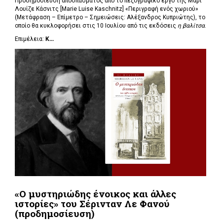
Προδημοσίευση αποσπάσματος από το πεζογραφικό έργο της Μαρί
Λουίζε Κάσνιτς [Marie Luise Kaschnitz] «Περιγραφή ενός χωριού»
(Μετάφραση – Επίμετρο – Σημειώσεις: Αλέξανδρος Κυπριώτης), το
οποίο θα κυκλοφορήσει στις 10 Ιουλίου από τις εκδόσεις
η βαλίτσα
.
Επιμέλεια:
Κ...
«Ο μυστηριώδης ένοικος και άλλες
ιστορίες» του Σέρινταν Λε Φανού
(προδημοσίευση)