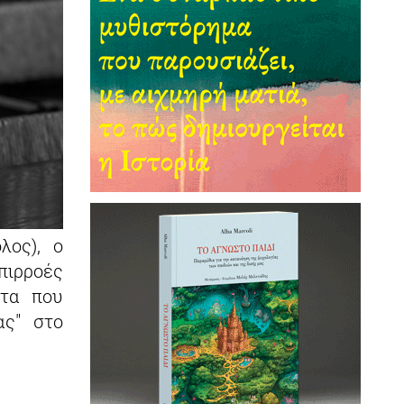
λος), ο
πιρροές
ατα που
ας" στο