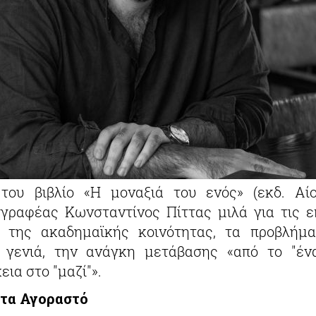
ου βιβλίο «Η μοναξιά του ενός» (εκδ. Αίο
γγραφέας Κωνσταντίνος Πίττας μιλά για τις ε
ς της ακαδημαϊκής κοινότητας, τα προβλήμ
 γενιά, την ανάγκη μετάβασης «από το "έν
εια στο "μαζί"».
τα Αγοραστό