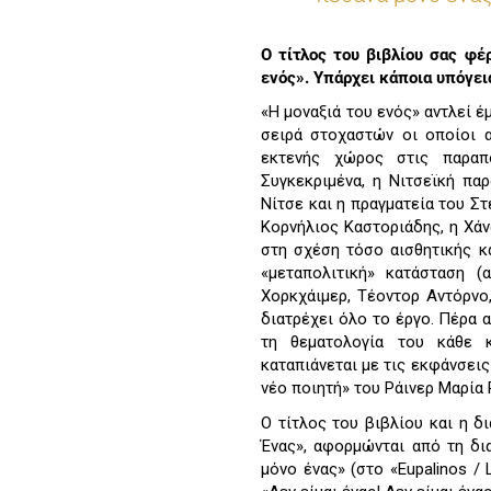
Ο τίτλος του βιβλίου σας φέ
ενός». Υπάρχει κάποια υπόγει
«Η μοναξιά του ενός» αντλεί έ
σειρά στοχαστών οι οποίοι α
εκτενής χώρος στις παραπ
Συγκεκριμένα, η Νιτσεϊκή π
Νίτσε και η πραγματεία του Σ
Κορνήλιος Καστοριάδης, η Χάν
στη σχέση τόσο αισθητικής κ
«μεταπολιτική» κατάσταση (
Χορκχάιμερ, Τέοντορ Αντόρνο,
διατρέχει όλο το έργο. Πέρα α
τη θεματολογία του κάθε κ
καταπιάνεται με τις εκφάνσεις
νέο ποιητή» του Ράινερ Μαρία 
Ο τίτλος του βιβλίου και η δ
Ένας», αφορμώνται από τη δια
μόνο ένας» (στο «Eupalinos / 