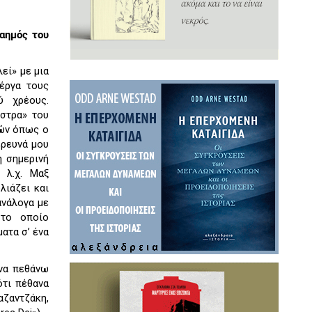
καημός του
εί» με μια
 έργα τους
ύ χρέους.
στρα» του
τών όπως ο
έρευνά μου
η σημερινή
 λ.χ. Μαξ
λιάζει και
ανάλογα με
 το οποίο
ατα σ’ ένα
 να πεθάνω
ότι πέθανα
αζαντζάκη,