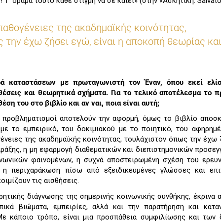
! Τ’ όραμα τούτο κάθε στιγμή να σε καίει» (στην «Ασκητική: Salvato
παθογένειες της ακαδημαϊκής κοινότητας,
 την έχω ζήσει εγώ, είναι η αποκοπή θεωρίας κα
ιρά καταστάσεων με πρωταγωνιστή τον Έναν, όπου εκεί ελί
θέσεις και θεωρητικά σχήματα. Για το τελικό αποτέλεσμα το 
έση του στο βιβλίο και αν ναι, ποια είναι αυτή;
ί προβληματισμοί αποτελούν την αφορμή, όμως το βιβλίο αποσ
με το εμπειρικό, του δοκιμιακού με το ποιητικό, του αφηρημ
γένειες της ακαδημαϊκής κοινότητας, τουλάχιστον όπως την έχω 
πράξης, η μη εφαρμογή διαθεματικών και διεπιστημονικών προσεγ
ινωνικών φαινομένων, η συχνά αποστειρωμένη σχέση του ερευν
ι η περιχαράκωση πίσω από εξειδικευμένες γλώσσες και επι
οιμίζουν τις αισθήσεις.
ρητικής διάγνωσης της σημερινής κοινωνικής συνθήκης, έκρινα 
ικά βιώματα, εμπειρίες, αλλά και την παρατήρηση και κατα
Με κάποιο τρόπο, είναι μια προσπάθεια συμφιλίωσης και των 