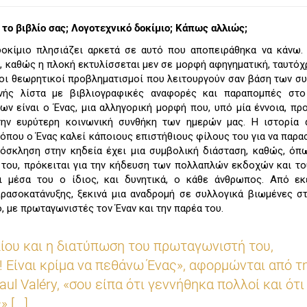
το βιβλίο σας; Λογοτεχνικό δοκίμιο; Κάπως αλλιώς;
οκίμιο πλησιάζει αρκετά σε αυτό που αποπειράθηκα να κάνω.
ο, καθώς η πλοκή εκτυλίσσεται μεν σε μορφή αφηγηματική, ταυτό
ροι θεωρητικοί προβληματισμοί που λειτουργούν σαν βάση των σ
ενής λίστα με βιβλιογραφικές αναφορές και παραπομπές στο
ν είναι ο Ένας, μια αλληγορική μορφή που, υπό μία έννοια, πρ
την ευρύτερη κοινωνική συνθήκη των ημερών μας. Η ιστορία α
 όπου ο Ένας καλεί κάποιους επιστήθιους φίλους του για να παρα
ρόσκληση στην κηδεία έχει μια συμβολική διάσταση, καθώς, όπ
 του, πρόκειται για την κήδευση των πολλαπλών εκδοχών και τ
 μέσα του ο ίδιος, και δυνητικά, ο κάθε άνθρωπος. Από εκε
ρασοκατάνυξης, ξεκινά μια αναδρομή σε συλλογικά βιωμένες σ
, με πρωταγωνιστές τον Έναν και την παρέα του.
λίου και η διατύπωση του πρωταγωνιστή του,
ι! Είναι κρίμα να πεθάνω Ένας», αφορμώνται από τ
ul Valéry, «σου είπα ότι γεννήθηκα πολλοί και ότι
[...]