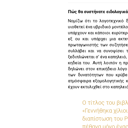
Πώς θα συστήνατε ειδολογικά 
Νομίζω ότι το λογοτεχνικό δ
υιοθετεί ένα υβριδικό μοντέλ
υπάρχουν και κάποιοι ευρύτε
εξ ου και υπάρχει μια εκτ
πρωταγωνιστής των συζητήσεω
συλλάβει και να συνοψίσει 
ξεδιπλώνεται σ’ ένα καπηλειό,
κηδεία του. Αυτή λοιπόν η π
δηλώνει στον επικήδειο λόγο
των δυνατότητων που κρύβει
ατμόσφαιρα εξομολογητικής κ
έχουν εκτυλιχθεί στο καπηλειό
Ο τίτλος του βιβ
«Γεννήθηκα χίλιο
διαπίστωση του Pa
πέθανα μόνο ένας» 