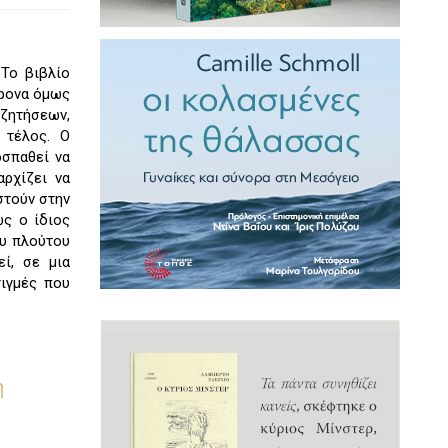
 Το βιβλίο
χρονα όμως
υζητήσεων,
 τέλος. Ο
οσπαθεί να
ρχίζει να
στούν στην
ως ο ίδιος
ου πλούτου
ί, σε μια
τιγμές που
η