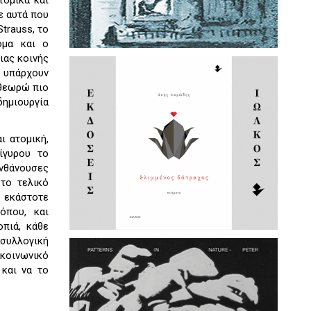
τομικά και
ε αυτά που
trauss, το
όμα και ο
ιας κοινής
 υπάρχουν
 θεωρώ πιο
δημιουργία
ι ατομική,
ίγυρου το
ανθάνουσες
 το τελικό
 εκάστοτε
όπου, και
οπιά, κάθε
 συλλογική
 κοινωνικό
 και να το