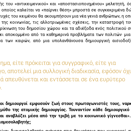
ς του «αντικειμενικού» και «αποστασιοποιημένου» μελετητή, ό
ο οποίος καλείται να «παίρνει θέση» μπροστά σε συγκεκριμένα δι
τυχές του κειμένου θα ακουμπήσουν μια νέα γενιά ανθρώπων, η οπ
 της κοινωνίας, τις αλλοτριωμένες σχέσεις, την καταστροφή τ
ρρίκνωση του δημοσίου χώρου και τα αδιέξοδα ενός πολιτικού 
νει αποκομμένο από τα καθημερινά προβλήματα των πολιτών· μια
μα των καιρών, από μια υπολανθάνουσα δημιουργική αισιοδοξί
γημα, είτε πρόκειται για συγγραφικό, είτε για
ο, αποτελεί μια συλλογική διαδικασία, εφόσον όχι
λά απευθύνεται και εντάσσεται σε ένα ευρύτερο
.
 οι δημιουργοί εμφυσούν ζωή στους πρωταγωνιστές τους, ναρκ
 μύθο της ατομικής δημιουργίας. Τουναντίον κάθε δημιουργικό
και αναβλύζει μέσα από την τριβή με το κοινωνικό γίγνεσθαι».
διαμεσολαβητής;