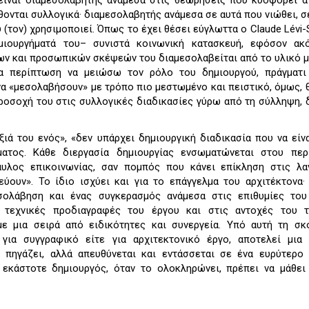
ίναι διαμεσολαβητής ανάμεσα στις θεωρήσεις που κυοφορεί α
θονται συλλογικά· διαμεσολαβητής ανάμεσα σε αυτά που νιώθει, σ
(τον) χρησιμοποιεί. Όπως το έχει θέσει εύγλωττα ο Claude Lévi-S
ιουργήματά του– συνιστά κοινωνική κατασκευή, εφόσον ακ
ων και προσωπικών σκέψεών του διαμεσολαβείται από το υλικό μ
α περίπτωση να μειώσω τον ρόλο του δημιουργού, πράγματι
να «μεσολαβήσουν» με τρόπο πιο μεστωμένο και πειστικό, όμως,
προσοχή του στις συλλογικές διαδικασίες γύρω από τη σύλληψη, 
ά του ενός», «δεν υπάρχει δημιουργική διαδικασία που να είνα
ματος. Κάθε διεργασία δημιουργίας ενσωματώνεται στου περ
ίαυλος επικοινωνίας, σαν πομπός που κάνει επίκληση στις λ
ύουν». Το ίδιο ισχύει και για το επάγγελμα του αρχιτέκτονα·
εσολάβηση και ένας συγκερασμός ανάμεσα στις επιθυμίες του
ές τεχνικές προδιαγραφές του έργου και στις αντοχές του τ
ε μια σειρά από ειδικότητες και συνεργεία. Υπό αυτή τη σκ
 για συγγραφικό είτε για αρχιτεκτονικό έργο, αποτελεί μια
 πηγάζει, αλλά απευθύνεται και εντάσσεται σε ένα ευρύτερο
ο εκάστοτε δημιουργός, όταν το ολοκληρώνει, πρέπει να μάθει