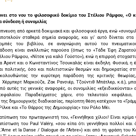
ρνει στο νου το φιλοσοφικό δοκίμιο του Στέλιου Ράμφου, «Ο 
α σύνδεση ή συνομιλία;
μπνευση από αρκετά δοκιμιακά και φιλοσοφικά έργα, ενώ «συνομιλ
ποτελούν σταθερά σημεία αναφοράς, και γι’ αυτό δίνεται στα
ομπές του βιβλίου, σε αναγνώριση αυτού του πνευματικο
αράδοση είναι ανελλιπώς παρούσα (όπως το «Τάδε Έφη Ζαρατού
τέλιου Ράμφου, «Νίτσε για καλό Γούστο»), ενώ η επιρροή στοχασ
α Άρεντ και ο Κωνσταντίνος Τσουκαλάς είναι έκδηλη. Φυσικά, η 
αι πολιτικής, όσο και πολιτιστικών θεσμών και δημοκρατίας στ
ακολουθώντας την ευρύτερη παράδοση της κριτικής θεωρίας,
 Χέρμπερτ Μαρκούζε, Ζακ Ρανσιέρ, Τζούντιθ Μπάτλερ, κ.ά.), μπο
πό αυτές τις γενικές αναφορές, οι συνομιλίες «εξειδικεύονται» 
εφαλαίου. Παραδείγματος χάριν, στο τελευταίο κεφάλαιο,
 της δημιουργικής διαδικασίας, περίοπτη θέση κατέχουν τα «Γράμμ
Ρίλκε και «Το Θάρρος της Δημιουργίας» του Ρόλο Μέι.
ιατύπωση του πρωταγωνιστή του, «Γεννήθηκα χίλιοι! Είναι κρίμα
πίστωση του Paul Valéry, «σου είπα ότι γεννήθηκα πολλοί και 
L'Ame et la Danse / Dialogue de l'Arbre») και από τη φράση του Κ