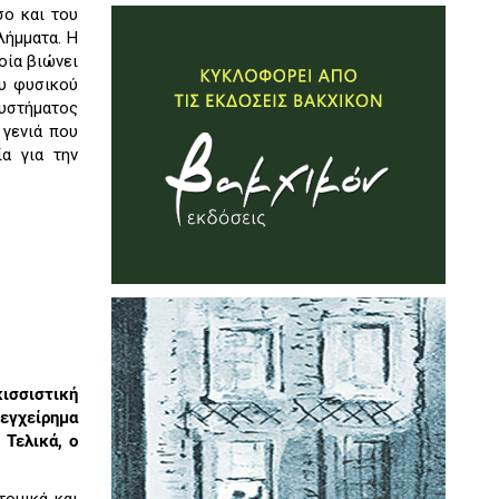
σο και του
λήμματα. Η
οία βιώνει
ου φυσικού
συστήματος
 γενιά που
α για την
ισσιστική
 εγχείρημα
 Τελικά, ο