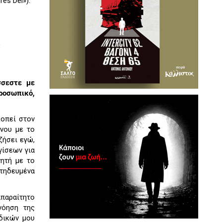
res Dei»).
ι
σσεστε με
προσωπικό,
κοπεί στον
ένου με το
ζήσει εγώ,
γίσεων για
ητή με το
τηδευμένα
απαραίτητο
νόηση της
δικών μου