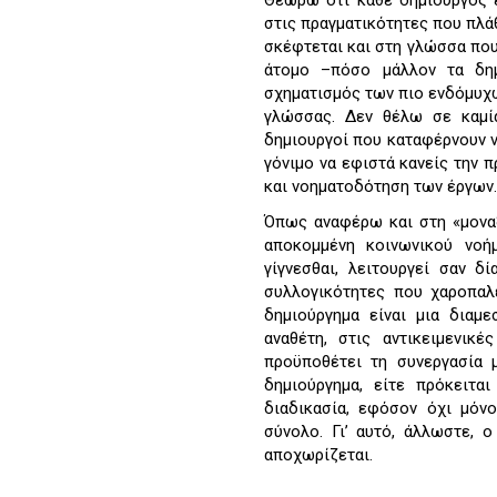
Θεωρώ ότι κάθε δημιουργός ε
στις πραγματικότητες που πλά
σκέφτεται και στη γλώσσα που 
άτομο –πόσο μάλλον τα δημ
σχηματισμός των πιο ενδόμυχ
γλώσσας. Δεν θέλω σε καμί
δημιουργοί που καταφέρνουν 
γόνιμο να εφιστά κανείς την 
και νοηματοδότηση των έργων.
Όπως αναφέρω και στη «μοναξι
αποκομμένη κοινωνικού νοή
γίγνεσθαι, λειτουργεί σαν δ
συλλογικότητες που χαροπαλε
δημιούργημα είναι μια διαμ
αναθέτη, στις αντικειμενικ
προϋποθέτει τη συνεργασία μ
δημιούργημα, είτε πρόκειται
διαδικασία, εφόσον όχι μόνο
σύνολο. Γι’ αυτό, άλλωστε, 
αποχωρίζεται.