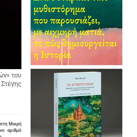
ών» του
ς Στέγης
 στη Μικρή
νο αριθμό
η.