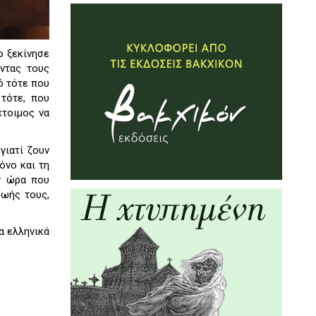
ο ξεκίνησε
ντας τους
ό τότε που
 τότε, που
έτοιμος να
γιατί ζουν
όνο και τη
ν ώρα που
ζωής τους,
α ελληνικά