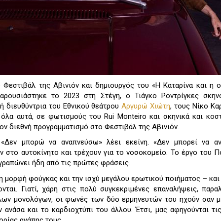
υ Φεστιβάλ της Αβινιόν και δημιουργός του «Η Καταρίνα και η 
αρουσιάστηκε το 2023 στη Στέγη, ο Τιάγκο Ροντρίγκες σκηνο
κή διευθύντρια του Εθνικού θεάτρου
Αργυρώ Χιώτη
, τους Νίκο Κα
 όλα αυτά, σε φωτισμούς του Rui Monteiro και σκηνικά και κοσ
τον διεθνή προγραμματισμό στο Φεστιβάλ της Αβινιόν.
 «Δεν μπορώ να αναπνεύσω» λέει εκείνη. «Δεν μπορεί να αν
ν στο αυτοκίνητο και τρέχουν για το νοσοκομείο. Το έργο του 
γραπώνει ήδη από τις πρώτες φράσεις.
η μορφή φούγκας και την ισχύ μεγάλου ερωτικού ποιήματος – και 
ονται. Γιατί, χάρη στις πολύ συγκεκριμένες επαναλήψεις, παρα
ων μονολόγων, οι φωνές των δύο ερμηνευτών του ηχούν σαν μ
ν ανάσα και το καρδιοχτύπι του άλλου. Έτσι, μας αφηγούνται τ
ορίας αγάπης τους.