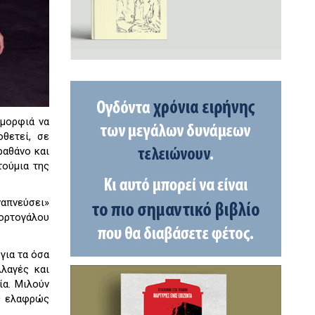
ομορφιά να
θετεί, σε
ραθάνο και
τούμια της
απνεύσει»
Πορτογάλου
για τα όσα
λλαγές και
ία. Μιλούν
ις ελαφρώς