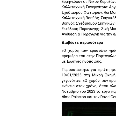
Ερμηνεύουν οι: Νίκος Καραθάν
Καλλιτεχνική Συνεργάτρια: Αρ
Σχεδιασμός Φωτισμών: Rui Mon
Καλλιτεχνική Βοηθός, Σκηνικά
Βοηθός Σχεδιασμού Σκηνικών 
Εκτέλεση Παραγωγής: Ζωή Μο
Ανάθεση & Παραγωγή για την ε
Διαβάστε περισσότερα
«Ο χορός των εραστών» γράφ
πρεμιέρα του στην Πορτογαλία
με Έλληνες ηθοποιούς.
Παρουσιάστηκε για πρώτη φο
19/01/2025 στη Μικρή Σκην
γεγονότων, «Ο χορός των ερα
ενάντια στον χρόνο, όπου όλ
Νοέμβριο του 2023 το έργο παρ
Alma Palacios και τον David 