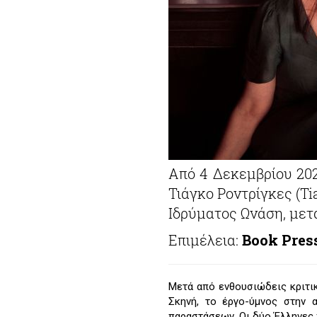
Από 4 Δεκεμβρίου 202
Τιάγκο Ροντρίγκες (Ti
Ιδρύματος Ωνάση, μετ
Επιμέλεια:
Book Pres
Μετά από ενθουσιώδεις κριτικ
Σκηνή, το έργο-ύμνος στην 
παραστάσεων. Οι δύο Έλληνες π