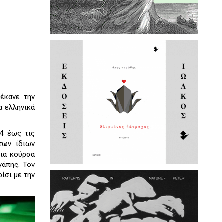
έκανε την
α ελληνικά
4 έως τις
των ίδιων
μια κούρσα
γάπης. Toν
ίσι με την