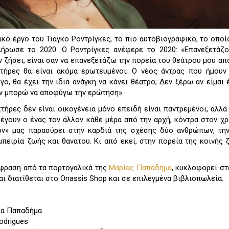
ικό έργο του Τιάγκο Ροντρίγκες, το πιο αυτοβιογραφικό, το οποί
λήρωσε το 2020. Ο Ροντρίγκες ανέφερε το 2020: «Επανεξετάζο
ν ζήσει, είναι σαν να επανεξετάζω την πορεία του θεάτρου μου απ
τήρες θα είναι ακόμα ερωτευμένοι; Ο νέος άντρας που ήμουν
ο, θα έχει την ίδια ανάγκη να κάνει θέατρο; Δεν ξέρω αν είμαι 
εν μπορώ να αποφύγω την ερώτηση».
ήρες δεν είναι οικογένεια μόνο επειδή είναι παντρεμένοι, αλλά 
έγουν ο ένας τον άλλον κάθε μέρα από την αρχή, κόντρα στον χρ
ν» μας παρασύρει στην καρδιά της σχέσης δύο ανθρώπων, τη
μπειρία ζωής και θανάτου. Κι από εκεί, στην πορεία της κοινής 
άφραση από τα πορτογαλικά της
Μαρίας Παπαδήμα
, κυκλοφορεί στ
αι διατίθεται στο Onassis Shop και σε επιλεγμένα βιβλιοπωλεία.
ία Παπαδήμα
odrigues