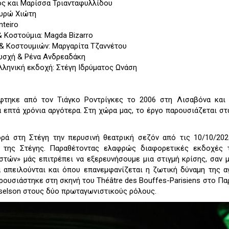
ος και Μαρίσσα Τριανταφυλλίδου
γυρώ Χιώτη
teiro
& Κοστούμια: Magda Bizarro
& Κοστουμιών: Μαργαρίτα Τζαννέτου
υσχή & Ρένα Ανδρεαδάκη
λληνική εκδοχή: Στέγη Ιδρύματος Ωνάση
τηκε από τον Τιάγκο Ροντρίγκες το 2006 στη Λισαβόνα και 
 επτά χρόνια αργότερα. Στη χώρα μας, το έργο παρουσιάζεται στ
ρά στη Στέγη την περυσινή θεατρική σεζόν από τις 10/10/202
ή της Στέγης. Παραθέτοντας ελαφρώς διαφορετικές εκδοχές 
στών» μάς επιτρέπει να εξερευνήσουμε μια στιγμή κρίσης, σαν 
α απειλούνται και όπου επανεμφανίζεται η ζωτική δύναμη της α
ουσιάστηκε στη σκηνή του Théâtre des Bouffes-Parisiens στο Παρ
Geselson στους δύο πρωταγωνιστικούς ρόλους.