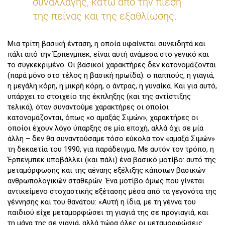
συναλλαγής, κάτω από την πίεση
της πείνας και της εξαθλίωσης.
Μια τρίτη βασική ένταση, η οποία υφαίνεται συνειδητά και
πάλι από την Έρπενμπεκ, είναι αυτή ανάμεσα στο γενικό και
το συγκεκριμένο. Οι βασικοί χαρακτήρες δεν κατονομάζονται
(παρά μόνο στο τέλος η βασική ηρωίδα): ο παππούς, η γιαγιά,
η μεγάλη κόρη, η μικρή κόρη, ο άντρας, η γυναίκα. Και για αυτό,
υπάρχει το στοιχείο της έκπληξης (και της αντίστιξης
τελικά), όταν συναντούμε χαρακτήρες οι οποίοι
κατονομάζονται, όπως «ο αμαξάς Σιμών», χαρακτήρες οι
οποίοι έχουν λόγο ύπαρξης σε μία εποχή, αλλά όχι σε μία
άλλη – δεν θα συναντούσαμε τόσο εύκολα τον «αμαξά Σιμών»
τη δεκαετία του 1990, για παράδειγμα. Με αυτόν τον τρόπο, η
Έρπενμπεκ υποβάλλει (και πάλι) ένα βασικό μοτίβο: αυτό της
μεταμόρφωσης και της αέναης εξέλιξης κάποιων βασικών
ανθρωπολογικών σταθερών. Ένα μοτίβο όμως που γίνεται
αντικείμενο στοχαστικής εξέτασης μέσα από τα γεγονότα της
γέννησης και του θανάτου: «Αυτή η ίδια, με τη γέννα του
παιδιού είχε μεταμορφώσει τη γιαγιά της σε προγιαγιά, και
τη μάνα της σε γιαγιά, αλλά τώρα όλες οι μεταμορφώσεις