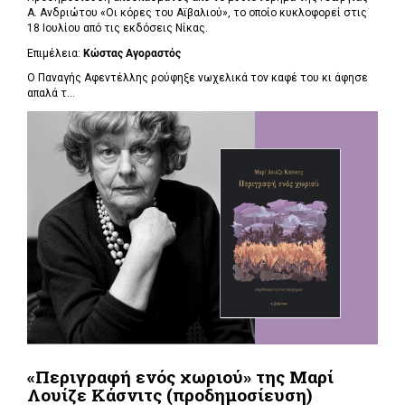
Α. Ανδριώτου «Οι κόρες του Αϊβαλιού», το οποίο κυκλοφορεί στις
18 Ιουλίου από τις εκδόσεις Νίκας.
Επιμέλεια:
Κώστας Αγοραστός
Ο Παναγής Αφεντέλλης ρούφηξε νωχελικά τον καφέ του κι άφησε
απαλά τ...
«Περιγραφή ενός χωριού» της Μαρί
Λουίζε Κάσνιτς (προδημοσίευση)