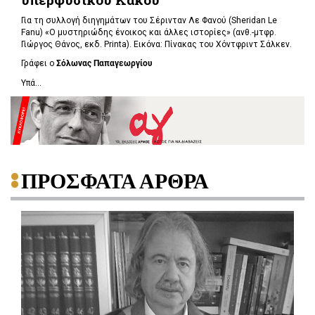
Για τη συλλογή διηγημάτων του Σέρινταν Λε Φανού (Sheridan Le
Fanu) «Ο μυστηριώδης ένοικος και άλλες ιστορίες» (ανθ.-μτφρ.
Γιώργος Θάνος, εκδ. Printa). Εικόνα: Πίνακας του Χόντφριντ Σάλκεν.
Γράφει ο
Σόλωνας Παπαγεωργίου
Υπά...
ΠΡΟΣΦΑΤΑ ΑΡΘΡΑ