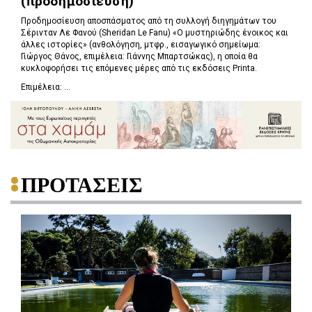
(προδημοσίευση)
Προδημοσίευση αποσπάσματος από τη συλλογή διηγημάτων του
Σέρινταν Λε Φανού (Sheridan Le Fanu) «Ο μυστηριώδης ένοικος και
άλλες ιστορίες» (ανθολόγηση, μτφρ., εισαγωγικό σημείωμα:
Γιώργος Θάνος, επιμέλεια: Γιάννης Μπαρτσώκας), η οποία θα
κυκλοφορήσει τις επόμενες μέρες από τις εκδόσεις Printa.
Επιμέλεια: ...
ΠΡΟΤΑΣΕΙΣ