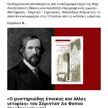
Προδημοσίευση αποσπάσματος από το πεζογραφικό έργο της Μαρί
Λουίζε Κάσνιτς [Marie Luise Kaschnitz] «Περιγραφή ενός χωριού»
(Μετάφραση – Επίμετρο – Σημειώσεις: Αλέξανδρος Κυπριώτης), το
οποίο θα κυκλοφορήσει στις 10 Ιουλίου από τις εκδόσεις
η βαλίτσα
.
Επιμέλεια:
Κ...
«Ο μυστηριώδης ένοικος και άλλες
ιστορίες» του Σέρινταν Λε Φανού