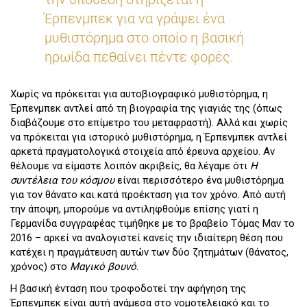
Έρπενμπεκ για να γράψει ένα
μυθιστόρημα στο οποίο η βασική
ηρωίδα πεθαίνει πέντε φορές.
Χωρίς να πρόκειται για αυτοβιογραφικό μυθιστόρημα, η
Έρπενμπεκ αντλεί από τη βιογραφία της γιαγιάς της (όπως
διαβάζουμε στο επίμετρο του μεταφραστή). Αλλά και χωρίς
να πρόκειται για ιστορικό μυθιστόρημα, η Έρπενμπεκ αντλεί
αρκετά πραγματολογικά στοιχεία από έρευνα αρχείου. Αν
θέλουμε να είμαστε λοιπόν ακριβείς, θα λέγαμε ότι
Η
συντέλεια του κόσμου
είναι περισσότερο ένα μυθιστόρημα
για τον θάνατο και κατά προέκταση για τον χρόνο. Από αυτή
την άποψη, μπορούμε να αντιληφθούμε επίσης γιατί η
Γερμανίδα συγγραφέας τιμήθηκε με το βραβείο Τόμας Μαν το
2016 – αρκεί να αναλογιστεί κανείς την ιδιαίτερη θέση που
κατέχει η πραγμάτευση αυτών των δύο ζητημάτων (θάνατος,
χρόνος) στο
Μαγικό βουνό
.
Η βασική ένταση που τροφοδοτεί την αφήγηση της
Έρπενμπεκ είναι αυτή ανάμεσα στο νομοτελειακό και το