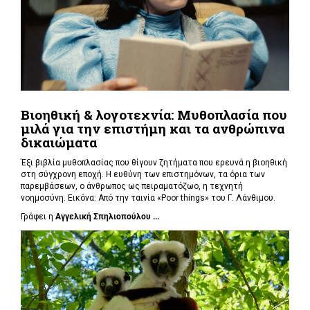
Βιοηθική & λογοτεχνία: Μυθοπλασία που
μιλά για την επιστήμη και τα ανθρώπινα
δικαιώματα
Έξι βιβλία μυθοπλασίας που θίγουν ζητήματα που ερευνά η βιοηθική
στη σύγχρονη εποχή. Η ευθύνη των επιστημόνων, τα όρια των
παρεμβάσεων, ο άνθρωπος ως πειραματόζωο, η τεχνητή
νοημοσύνη. Εικόνα: Από την ταινία «Poor things» του Γ. Λάνθιμου.
Γράφει η
Αγγελική Σπηλιοπούλου ...