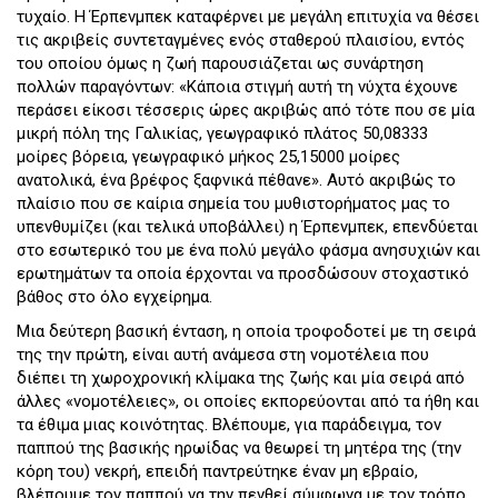
τυχαίο. Η Έρπενμπεκ καταφέρνει με μεγάλη επιτυχία να θέσει
τις ακριβείς συντεταγμένες ενός σταθερού πλαισίου, εντός
του οποίου όμως η ζωή παρουσιάζεται ως συνάρτηση
πολλών παραγόντων: «Κάποια στιγμή αυτή τη νύχτα έχουνε
περάσει είκοσι τέσσερις ώρες ακριβώς από τότε που σε μία
μικρή πόλη της Γαλικίας, γεωγραφικό πλάτος 50,08333
μοίρες βόρεια, γεωγραφικό μήκος 25,15000 μοίρες
ανατολικά, ένα βρέφος ξαφνικά πέθανε». Αυτό ακριβώς το
πλαίσιο που σε καίρια σημεία του μυθιστορήματος μας το
υπενθυμίζει (και τελικά υποβάλλει) η Έρπενμπεκ, επενδύεται
στο εσωτερικό του με ένα πολύ μεγάλο φάσμα ανησυχιών και
ερωτημάτων τα οποία έρχονται να προσδώσουν στοχαστικό
βάθος στο όλο εγχείρημα.
Μια δεύτερη βασική ένταση, η οποία τροφοδοτεί με τη σειρά
της την πρώτη, είναι αυτή ανάμεσα στη νομοτέλεια που
διέπει τη χωροχρονική κλίμακα της ζωής και μία σειρά από
άλλες «νομοτέλειες», οι οποίες εκπορεύονται από τα ήθη και
τα έθιμα μιας κοινότητας. Βλέπουμε, για παράδειγμα, τον
παππού της βασικής ηρωίδας να θεωρεί τη μητέρα της (την
κόρη του) νεκρή, επειδή παντρεύτηκε έναν μη εβραίο,
βλέπουμε τον παππού να την πενθεί σύμφωνα με τον τρόπο