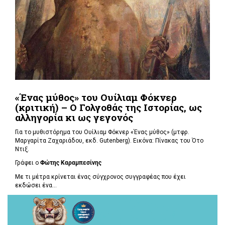
«Ένας μύθος» του Ουίλιαμ Φόκνερ
(κριτική) – Ο Γολγοθάς της Ιστορίας, ως
αλληγορία κι ως γεγονός
Για το μυθιστόρημα του Ουίλιαμ Φόκνερ «Ένας μύθος» (μτφρ.
Μαργαρίτα Ζαχαριάδου, εκδ. Gutenberg). Εικόνα: Πίνακας του Ότο
Ντιξ.
Γράφει ο
Φώτης Καραμπεσίνης
Με τι μέτρα κρίνεται ένας σύγχρονος συγγραφέας που έχει
εκδώσει ένα...