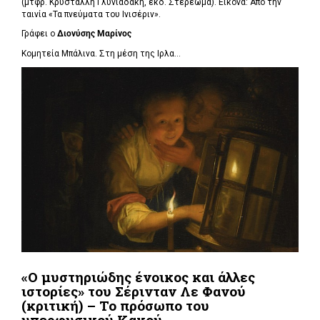
(μτφρ. Κρυστάλλη Γλυνιαδάκη, εκδ. Στερέωμα). Εικόνα: Από την
ταινία «Τα πνεύματα του Ινισέριν».
Γράφει ο
Διονύσης Μαρίνος
Κομητεία Μπάλινα. Στη μέση της Ιρλα...
«Ο μυστηριώδης ένοικος και άλλες
ιστορίες» του Σέρινταν Λε Φανού
(κριτική) – Το πρόσωπο του
υπερφυσικού Κακού