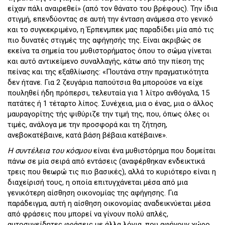
είχαν πάλι αναιρεθεί» (από τον θάνατο του βρέφους). Την ίδια
στιγμή, επενδύοντας σε αυτή την ένταση ανάμεσα στο γενικό
και το συγκεκριμένο, η Έρπενμπεκ μας παραδίδει μία από τις
πιο δυνατές στιγμές της αφήγησής της. Είναι ακριβώς σε
εκείνα τα σημεία του μυθιστορήματος όπου το σώμα γίνεται
και αυτό αντικείμενο συναλλαγής, κάτω από την πίεση της
πείνας και της εξαθλίωσης: «Πουτάνα στην πραγματικότητα
δεν ήτανε. Για 2 ζευγάρια παπούτσια θα μπορούσε να είχε
πουληθεί ήδη πρόπερσι, τελευταία για 1 λίτρο ανθόγαλα, 15
πατάτες ή 1 τέταρτο λίπος. Συνέχεια, μια ο ένας, μια ο άλλος
μαυραγορίτης τής ψιθύριζε την τιμή της, που, όπως όλες οι
τιμές, ανάλογα με την προσφορά και τη ζήτηση,
ανεβοκατέβαινε, κατά βάση βέβαια κατέβαινε».
Η συντέλεια του κόσμου
είναι ένα μυθιστόρημα που δομείται
πάνω σε μία σειρά από εντάσεις (αναφέρθηκαν ενδεικτικά
τρεις που θεωρώ τις πιο βασικές), αλλά το κυριότερο είναι η
διαχείρισή τους, η οποία επιτυγχάνεται μέσα από μια
γενικότερη αίσθηση οικονομίας της αφήγησης. Για
παράδειγμα, αυτή η αίσθηση οικονομίας αναδεικνύεται μέσα
από φράσεις που μπορεί να γίνουν πολύ απλές,
αυτοσυνείδητες φράσεις με άλλα λόγια, που αφήνουν χώρο