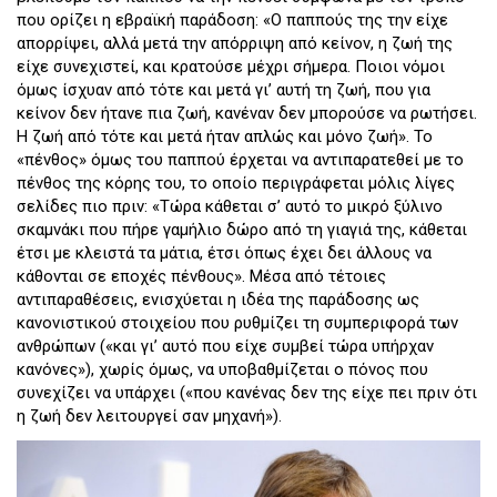
που ορίζει η εβραϊκή παράδοση: «Ο παππούς της την είχε
απορρίψει, αλλά μετά την απόρριψη από κείνον, η ζωή της
είχε συνεχιστεί, και κρατούσε μέχρι σήμερα. Ποιοι νόμοι
όμως ίσχυαν από τότε και μετά γι’ αυτή τη ζωή, που για
κείνον δεν ήτανε πια ζωή, κανέναν δεν μπορούσε να ρωτήσει.
Η ζωή από τότε και μετά ήταν απλώς και μόνο ζωή». Το
«πένθος» όμως του παππού έρχεται να αντιπαρατεθεί με το
πένθος της κόρης του, το οποίο περιγράφεται μόλις λίγες
σελίδες πιο πριν: «Τώρα κάθεται σ’ αυτό το μικρό ξύλινο
σκαμνάκι που πήρε γαμήλιο δώρο από τη γιαγιά της, κάθεται
έτσι με κλειστά τα μάτια, έτσι όπως έχει δει άλλους να
κάθονται σε εποχές πένθους». Μέσα από τέτοιες
αντιπαραθέσεις, ενισχύεται η ιδέα της παράδοσης ως
κανονιστικού στοιχείου που ρυθμίζει τη συμπεριφορά των
ανθρώπων («και γι’ αυτό που είχε συμβεί τώρα υπήρχαν
κανόνες»), χωρίς όμως, να υποβαθμίζεται ο πόνος που
συνεχίζει να υπάρχει («που κανένας δεν της είχε πει πριν ότι
η ζωή δεν λειτουργεί σαν μηχανή»).