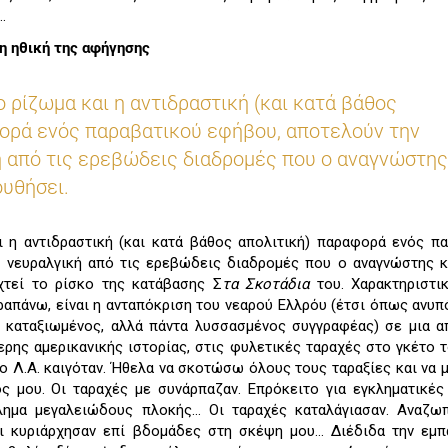
…
η ηθική της αφήγησης
 ρίζωμα και η αντιδραστική (και κατά βάθος
ορά ενός παραβατικού εφήβου, αποτελούν την
 από τις ερεβώδεις διαδρομές που ο αναγνώστης
ουθήσει.
 η αντιδραστική (και κατά βάθος απολιτική) παραφορά ενός π
 νευραλγική από τις ερεβώδεις διαδρομές που ο αναγνώστης κ
χτεί το ρίσκο της κατάβασης Σ
τα Σκοτάδια
του. Χαρακτηριστι
αραπάνω, είναι η ανταπόκριση του νεαρού Ελλρόυ (έτσι όπως ανυπ
 ο καταξιωμένος, αλλά πάντα λυσσασμένος συγγραφέας) σε μια α
ερης αμερικανικής ιστορίας, στις φυλετικές ταραχές στο γκέτο 
Το Λ.Α. καιγόταν. Ήθελα να σκοτώσω όλους τους ταραξίες και να
ς μου. Οι ταραχές με συνάρπαζαν. Επρόκειτο για εγκληματικές
κλημα μεγαλειώδους πλοκής… Οι ταραχές καταλάγιασαν. Αναζω
ι κυριάρχησαν επί βδομάδες στη σκέψη μου… Διέδιδα την εμπά