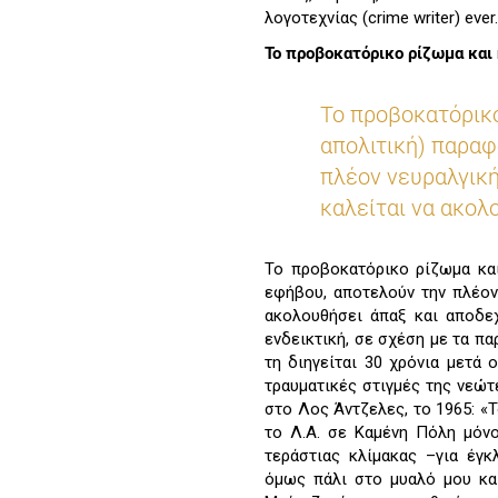
λογοτεχνίας (crime writer) ever
Το προβοκατόρικο ρίζωμα και 
Το προβοκατόρικο
απολιτική) παραφ
πλέον νευραλγική
καλείται να ακολ
Το προβοκατόρικο ρίζωμα και
εφήβου, αποτελούν την πλέον
ακολουθήσει άπαξ και αποδε
ενδεικτική, σε σχέση με τα π
τη διηγείται 30 χρόνια μετά
τραυματικές στιγμές της νεώτ
στο Λος Άντζελες, το 1965: «
το Λ.Α. σε Καμένη Πόλη μόνο
τεράστιας κλίμακας –για έγ
όμως πάλι στο μυαλό μου κα