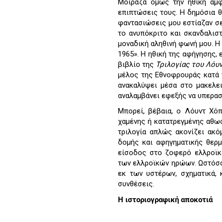
Μοίραζα όμως την ηθική αμφ
επιπτώσεις τους. Η δημόσια 
φαντασιώσεις μου εστίαζαν σε
το ανυπόκριτο και σκανδαλιστ
μοναδική αληθινή φωνή μου. Η 
1965». Η ηθική της αφήγησης, 
βιβλίο της
Τριλογίας του Λόυ
μέλος της Εθνοφρουράς κατά 
ανακαλύψει μέσα στο μακελε
αναλαμβάνει εφεξής να υπερασ
Μπορεί, βέβαια, ο Λόυντ Χόπ
χαμένης ή κατατρεγμένης αθωό
τριλογία απλώς ακονίζει ακό
δομής και αφηγηματικής θερμ
είσοδος στο ζοφερό ελλροϊκ
των ελλροϊκών ηρώων. Ωστόσο,
εκ των υστέρων, σχηματικά,
συνθέσεις.
Η ιστοριογραφική αποκοτιά