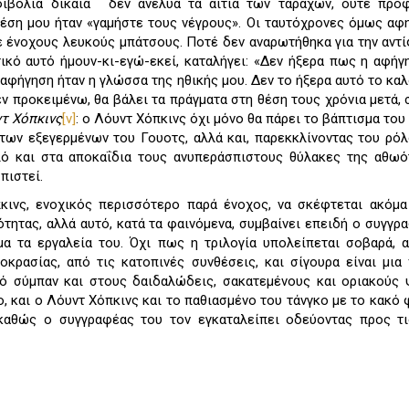
ιβολία δίκαια˙ δεν ανέλυα τα αίτια των ταραχών, ούτε προφ
θέση μου ήταν «γαμήστε τους νέγρους». Οι ταυτόχρονες όμως αφ
 ένοχους λευκούς μπάτσους. Ποτέ δεν αναρωτήθηκα για την αντί
ικό αυτό ήμουν-κι-εγώ-εκεί, καταλήγει: «Δεν ήξερα πως η αφήγ
αφήγηση ήταν η γλώσσα της ηθικής μου. Δεν το ήξερα αυτό το καλ
εν προκειμένω, θα βάλει τα πράγματα στη θέση τους χρόνια μετά,
ντ Χόπκινς
[v]
: ο Λόυντ Χόπκινς όχι μόνο θα πάρει το βάπτισμα του
των εξεγερμένων του Γουοτς, αλλά και, παρεκκλίνοντας του ρόλ
ιό και στα αποκαΐδια τους ανυπεράσπιστους θύλακες της αθωό
πιστεί.
κινς, ενοχικός περισσότερο παρά ένοχος, να σκέφτεται ακόμ
τητας, αλλά αυτό, κατά τα φαινόμενα, συμβαίνει επειδή ο συγγρ
μα τα εργαλεία του. Όχι πως η τριλογία υπολείπεται σοβαρά,
οκρασίας, από τις κατοπινές συνθέσεις, και σίγουρα είναι μι
ό σύμπαν και στους δαιδαλώδεις, σακατεμένους και οριακούς 
 και ο Λόυντ Χόπκινς και το παθιασμένο του τάνγκο με το κακό 
 καθώς ο συγγραφέας του τον εγκαταλείπει οδεύοντας προς τι