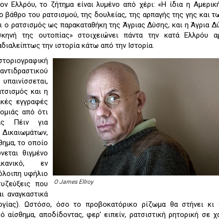
τον Ελλρόυ, το ζήτημα είναι λυμένο από χέρι: «Η ίδια η Αμερική
 βάθρο του ρατσισμού, της δουλείας, της αρπαγής της γης και 
αι ο ρατσισμός ως παρακαταθήκη της Άγριας Δύσης, και η Άγρια Δ
σκηνή της ουτοπίας» στοιχειώνει πάντα την κατά Ελλρόυ αμ
διαλείπτως την ιστορία κάτω από την Ιστορία.
στοριογραφική
ιδραστικού
υπαινίσσεται,
ατσισμός και η
ικές εγγραφές
ομιάς από ότι
ας Πέιν για
 Δικαιωμάτων,
θημα, το οποίο
νεται θιγμένο
κανικό, εν
πόλοιπη υφήλιο
Ο James Ellroy
συζεύξεις που
ι αναγκαστικά
γίας). Ωστόσο, όσο το προβοκατόρικο ρίζωμα θα στήνει κι 
 αίσθημα, αποδίδοντας, φερ’ ειπείν, ρατσιστική ρητορική σε χ