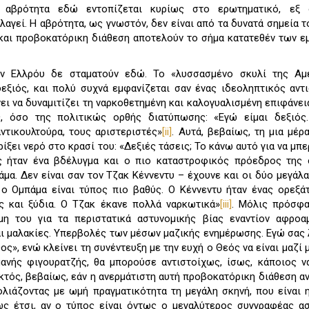
Η αβρότητα εδώ εντοπίζεται κυρίως στο ερωτηματικό, εξ
γεί. Η αβρότητα, ως γνωστόν, δεν είναι από τα δυνατά σημεία τ
 και προβοκατόρικη διάθεση αποτελούν το σήμα κατατεθέν των 
ον Ελλρόυ δε σταματούν εδώ. Το «λυσσασμένο σκυλί της Αμε
 δεξιός, και πολύ συχνά εμφανίζεται σαν ένας ιδεοληπτικός αντ
ει να δυναμιτίζει τη ναρκοθετημένη και καλογυαλισμένη επιφάνει
ς, όσο της πολιτικώς ορθής διατύπωσης: «Εγώ είμαι δεξιός
ντικουλτούρα, τους αριστεριστές»
[ii]
. Αυτά, βεβαίως, τη μια μέρα
α ρίξει νερό στο κρασί του: «Δεξιές τάσεις; Το κάνω αυτό για να μ
 ήταν ένα βδέλυγμα και ο πιο καταστροφικός πρόεδρος της 
μα. Δεν είναι σαν τον Τζακ Κέννεντυ – έχουνε και οι δύο μεγάλα
ο Ομπάμα είναι τύπος πιο βαθύς. Ο Κέννεντυ ήταν ένας ορεξά
ς και ξύδια. Ο Τζακ έκανε πολλά ναρκωτικά»
[iii]
. Μόλις πρόσφα
η του για τα περιστατικά αστυνομικής βίας εναντίον αφροαμ
αι μαλακίες. Υπερβολές των μέσων μαζικής ενημέρωσης. Εγώ σας 
ος», ενώ κλείνει τη συνέντευξη με την ευχή ο Θεός να είναι μαζί 
ανής φιγουρατζής, θα μπορούσε αντιστοίχως, ίσως, κάποιος ν
κτός, βεβαίως, εάν η ανερμάτιστη αυτή προβοκατόρικη διάθεση α
ολιάζοντας με ωμή πραγματικότητα τη μεγάλη σκηνή, που είναι 
τως έτσι, αν ο τύπος είναι όντως ο μεγαλύτερος συγγραφέας α