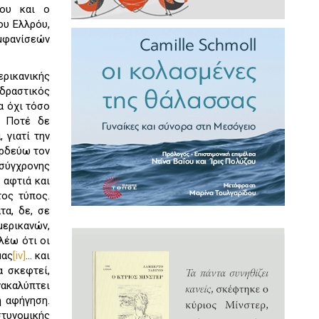
 ου και ο
ου Ελλρόυ,
εμφανίσεών
ρικανικής
ιδραστικός
α όχι τόσο
. Ποτέ δε
, γιατί την
περδεύω τον
σύγχρονης
 αφτιά και
τος τύπος.
τα, δε, σε
ερικανών,
λέω ότι οι
μας
[iv]
… και
α σκεφτεί,
νακαλύπτει
η αφήγηση.
στυνομικής