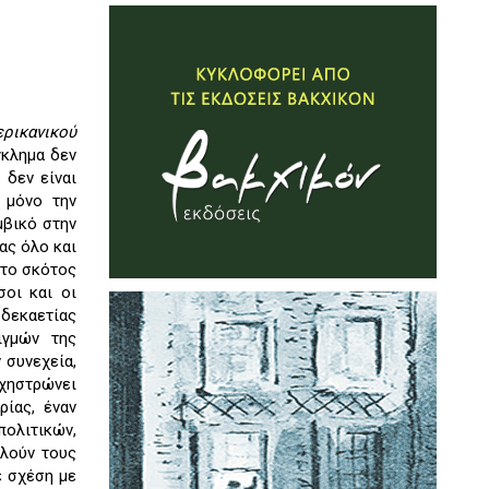
ερικανικού
γκλημα δεν
 δεν είναι
 μόνο την
μβικό στην
ας όλο και
στο σκότος
σοι και οι
 δεκαετίας
ιγμών της
 συνεχεία,
ρχηστρώνει
ρίας, έναν
ολιτικών,
ελούν τους
ε σχέση με