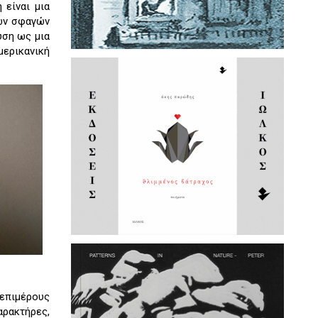
 είναι μια
των σφαγών
ύση ως μια
ερικανική
επιμέρους
αρακτήρες,