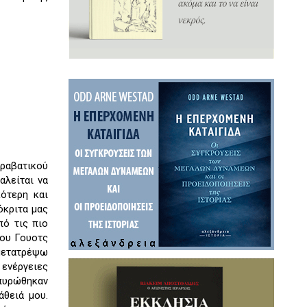
αραβατικού
αλείται να
κότερη και
όκριτα μας
πό τις πιο
του Γουοτς
 μετατρέψω
 ενέργειες
πυρώθηκαν
θειά μου.