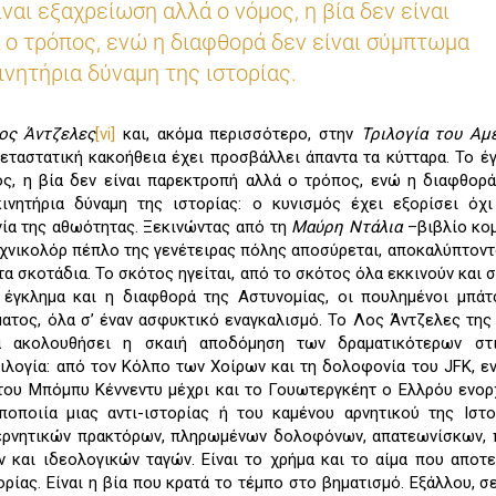
ναι εξαχρείωση αλλά ο νόμος, η βία δεν είναι
ο τρόπος, ενώ η διαφθορά δεν είναι σύμπτωμα
ινητήρια δύναμη της ιστορίας.
ος Άντζελες
[vi]
και, ακόμα περισσότερο, στην
Τριλογία του Αμ
εταστατική κακοήθεια έχει προσβάλλει άπαντα τα κύτταρα. Το έ
ος, η βία δεν είναι παρεκτροπή αλλά ο τρόπος, ενώ η διαφθορά
νητήρια δύναμη της ιστορίας: ο κυνισμός έχει εξορίσει όχι
γία της αθωότητας. Ξεκινώντας από τη
Μαύρη Ντάλια
–βιβλίο κο
χνικολόρ πέπλο της γενέτειρας πόλης αποσύρεται, αποκαλύπτοντ
τα σκοτάδια. Το σκότος ηγείται, από το σκότος όλα εκκινούν και 
έγκλημα και η διαφθορά της Αστυνομίας, οι πουλημένοι μπάτ
ατος, όλα σ’ έναν ασφυκτικό εναγκαλισμό. Το Λος Άντζελες της
α ακολουθήσει η σκαιή αποδόμηση των δραματικότερων στ
ριλογία: από τον Κόλπο των Χοίρων και τη δολοφονία του JFK, εν
 του Μπόμπυ Κέννεντυ μέχρι και το Γουωτεργκέητ ο Ελλρόυ ενο
ποποιία μιας αντι-ιστορίας ή του καμένου αρνητικού της Ιστο
ερνητικών πρακτόρων, πληρωμένων δολοφόνων, απατεωνίσκων, π
 και ιδεολογικών ταγών. Είναι το χρήμα και το αίμα που αποτ
ρίας. Είναι η βία που κρατά το τέμπο στο βηματισμό. Εξάλλου, σ