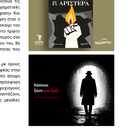
ήτευα τις
ηγηματικές
φαση». Και
ηση ήταν η
οκαίρι του
 στο πρώτο
 πυρός σαν
ου του, θα
τητας που
α με όρους
αφέας στην
 από άποψη
α πρόσφορη
ψυχισμούς
φαντάζουν,
ς μεγάλες