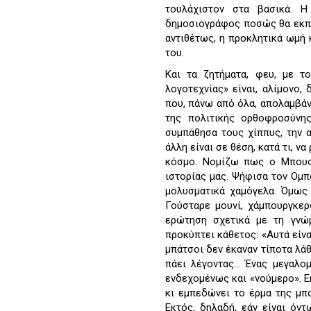
τουλάχιστον στα βασικά. 
δημοσιογράφος ποσώς θα εκπλα
αντιθέτως, η προκλητικά ωμή
του.
Και τα ζητήματα, φευ, με τ
λογοτεχνίας» είναι, αλίμονο,
που, πάνω από όλα, απολαμβάν
της πολιτικής ορθοφροσύνη
συμπάθησα τους χίππυς, την α
άλλη είναι σε θέση, κατά τι, ν
κόσμο. Νομίζω πως ο Μπους
ιστορίας μας. Ψήφισα τον Ομπά
μολυσματικά χαμόγελα. Όμως 
Γούσταρε μουνί, χάμπουργκερ
ερώτηση σχετικά με τη γνώμ
προκύπτει κάθετος: «Αυτά είν
μπάτσοι δεν έκαναν τίποτα λάθ
πάει λέγοντας… Ένας μεγαλομ
ενδεχομένως και «νούμερο». Ε
κι εμπεδώνει το έρμα της μπ
Εκτός, δηλαδή, εάν είναι όν