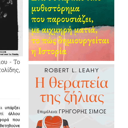
ου - Το
ολίδης,
ι υπάρξει
τί άλλου
 φορά που
οθετηθούνε