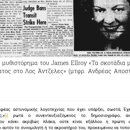
ό μυθιστόρημα του James Ellroy «Τα σκοτάδια μ
ατος στο Λος Άντζελες» (μτφρ. Ανδρέας Αποστ
αφέας αστυνομικής λογοτεχνίας που έχει υπάρξει, σωστά; Έχε
;»
[i]
ρωτά ο συνεντευξιαζόμενος το δημοσιογράφο, αν
 του κάνει ακριβώς πλάκα, ούτε είναι εξάλλου η πρώτη
 αυτόν το συνομιλητή ή το ακροατήριό του, προκειμένου να τοπ