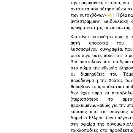
την αμερικανική Ιστορία, για 
οντότητα που πάτησε πάνω στο
των αυτοχθόνων»
[viii]
. Η βία κ
αντεστραμμένη «ειδυλλιακή 
πραγματικότητα, συνιστώντας α
Και είναι αυτονόητο πως η ι
αυτή αποκοτιά του αντ
λυσσασμένου συγγραφέα, που 
ούτε λίγο ούτε πολύ, ότι ο ρ
βία αποτελούν πιο επιδραστ
στο σώμα της εθνικής κληρον
οι διακηρύξεις του Τόμ
παράδειγμα ή της Χάρτας των
θορυβούν το προοδευτικό αίσ
δεν έχει παρά να αποσβολώ
(περισσότερο το αμερι
προκειμένω, καθώς για την υ
κάποιες από τις υπόγειες 
δομεί ο Ελλρόυ δεν υπάγοντα
στη σφαίρα της συνομωσιολο
τρικλοποδιές στο προοδευτικό