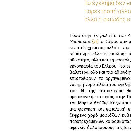
Το έγκλημα δεν εί
παρεκτροπή αλλά 
αλλά η σκιώδης κ
Τόσο στην
Τετραλογία του Λ
Υπόκοσμου
[vii]
, ο ζόφος σαν μ
είναι εξαχρείωση αλλά ο νόμ
σύμπτωμα αλλά η σκιώδης κι
αθωότητα, αλλά και τη νοσταλ
εργογραφία του Ελλρόυ– το τε
βαθύτερα, όλο και πιο αδιανόη
επιστρέφουν: το οργανωμένο 
νοσηρή νομοτέλεια του εγκλήμ
του ’50 της Τετραλογίας θ
αμερικανικής ιστορίας στην Τ
του Μάρτιν Λούθερ Κινγκ και
μια φρενήρη και εφιαλτική ε
ξέφρενο χορό μαφιόζων, κυβ
παρατρεχάμενων, καιροσκόπων
αφανείς δολοπλόκους της Ιστο