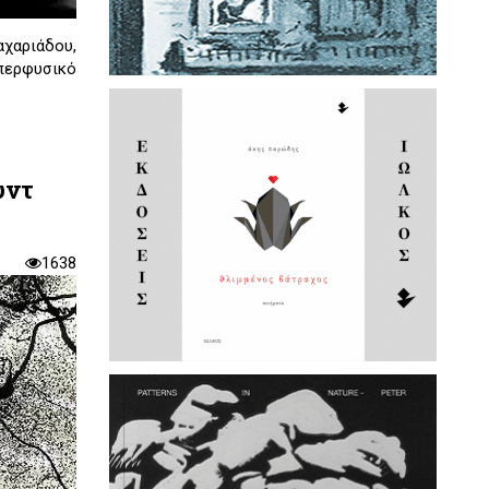
αχαριάδου,
υπερφυσικό
υντ
1638