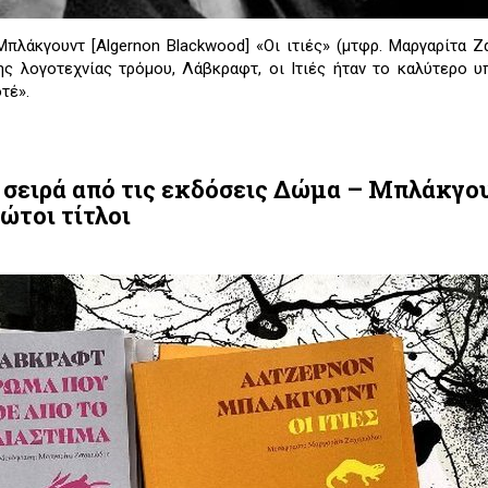
Μπλάκγουντ [Algernon Blackwood] «Οι ιτιές» (μτφρ. Μαργαρίτα Ζ
της λογοτεχνίας τρόμου, Λάβκραφτ, οι Ιτιές ήταν το καλύτερο 
τέ».
α σειρά από τις εκδόσεις Δώμα – Μπλάκγο
ώτοι τίτλοι