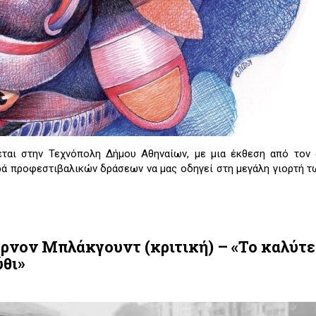
αι στην Τεχνόπολη Δήμου Αθηναίων, με μια έκθεση από τον 
ρά προφεστιβαλικών δράσεων να μας οδηγεί στη μεγάλη γιορτή τ
ζερνον Μπλάκγουντ (κριτική) – «Το καλύτ
θι»