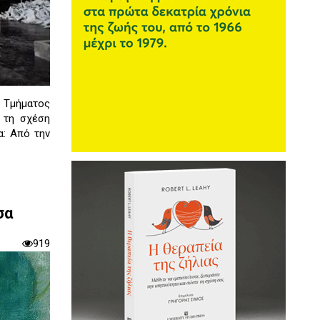
υ Τμήματος
 τη σχέση
α: Από την
σα
919