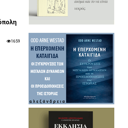
όπολη
1659