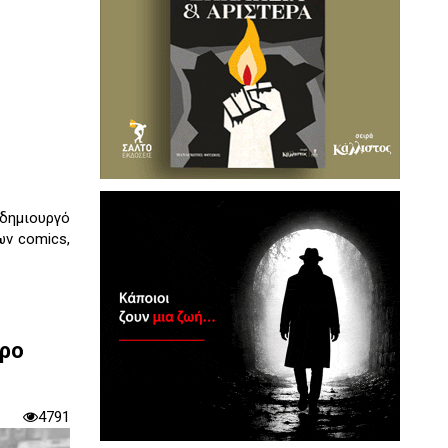
δημιουργό
ων comics,
ερο
4791