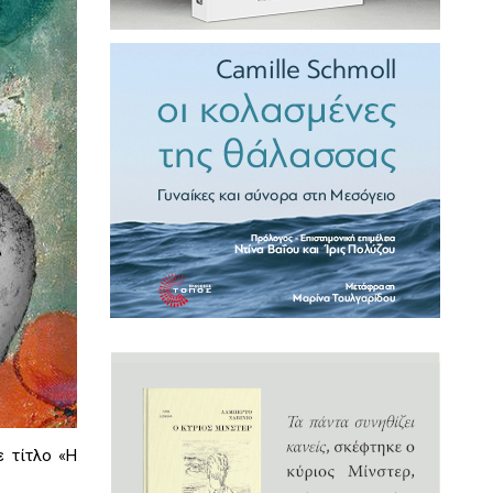
ε τίτλο «Η