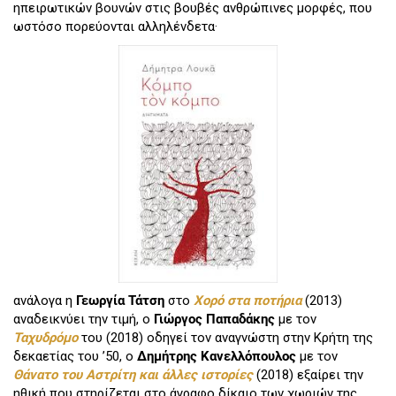
ηπειρωτικών βουνών στις βουβές ανθρώπινες μορφές, που
ωστόσο πορεύονται αλληλένδετα·
ανάλογα η
Γεωργία Τάτση
στο
Χορό στα ποτήρια
(2013)
αναδεικνύει την τιμή, ο
Γιώργος
Παπαδάκης
με τον
Ταχυδρόμο
του (2018) οδηγεί τον αναγνώστη στην Κρήτη της
δεκαετίας του ’50, ο
Δημήτρης
Κανελλόπουλος
με τον
Θάνατο του Αστρίτη και άλλες ιστορίες
(2018) εξαίρει την
ηθική που στηρίζεται στο άγραφο δίκαιο των χωριών της