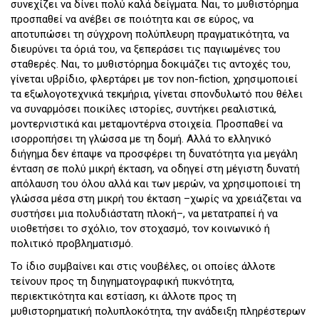
συνεχίζει να δίνει πολύ καλά δείγματα. Ναι, το μυθιστόρημα
προσπαθεί να ανέβει σε ποιότητα και σε εύρος, να
αποτυπώσει τη σύγχρονη πολύπλευρη πραγματικότητα, να
διευρύνει τα όριά του, να ξεπεράσει τις παγιωμένες του
σταθερές. Ναι, το μυθιστόρημα δοκιμάζει τις αντοχές του,
γίνεται υβρίδιο, φλερτάρει με τον non-fiction, χρησιμοποιεί
τα εξωλογοτεχνικά τεκμήρια, γίνεται σπονδυλωτό που θέλει
να συναρμόσει ποικίλες ιστορίες, συντήκει ρεαλιστικά,
μοντερνιστικά και μεταμοντέρνα στοιχεία. Προσπαθεί να
ισορροπήσει τη γλώσσα με τη δομή. Αλλά το ελληνικό
διήγημα δεν έπαψε να προσφέρει τη δυνατότητα για μεγάλη
ένταση σε πολύ μικρή έκταση, να οδηγεί στη μέγιστη δυνατή
απόλαυση του όλου αλλά και των μερών, να χρησιμοποιεί τη
γλώσσα μέσα στη μικρή του έκταση –χωρίς να χρειάζεται να
συστήσει μια πολυδιάστατη πλοκή–, να μετατραπεί ή να
υιοθετήσει το σχόλιο, τον στοχασμό, τον κοινωνικό ή
πολιτικό προβληματισμό.
Το ίδιο συμβαίνει και στις νουβέλες, οι οποίες άλλοτε
τείνουν προς τη διηγηματογραφική πυκνότητα,
περιεκτικότητα και εστίαση, κι άλλοτε προς τη
μυθιστορηματική πολυπλοκότητα, την ανάδειξη πληρέστερων