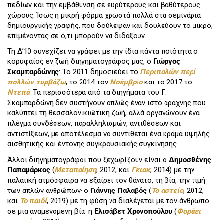
πεδίων και την εμβάθυνση σε ευρύτερους και βαθύτερους
χώρους. Ίσως η μικρή φόρμα χρωστά πολλά στα σεμινάρια
δημιουργικής γραφής, που δούλεψαν και δουλεύουν το μικρό,
επιμένοντας σε ό,τι μπορούν να διδάξουν.
Τη Δ’10 συνεχίζει να γράφει με την ίδια πάντα ποιότητα ο
κορυφαίος εν ζωή διηγηματογράφος μας, ο
Γιώργος
Σκαμπαρδώνης
: Το 2011 δημοσιεύει το
Περιπολών περί
πολλών τυρβάζω
, το 2014 τον
Νοέμβριο
και το 2017 το
Ντεπό
. Τα περισσότερα από τα διηγήματα του Γ.
Σκαμπαρδώνη δεν συστήνουν απλώς έναν ιστό αράχνης που
καλύπτει τη θεσσαλονικιώτικη ζωή, αλλά οργανώνουν ένα
πλέγμα συνδέσεων, παραλληλισμών, αντιθέσεων και
αντιστίξεων, με αποτέλεσμα να συντίθεται ένα κράμα υψηλής
αισθητικής και έντονης συγκρουσιακής συγκίνησης.
Άλλοι διηγηματογράφοι που ξεχωρίζουν είναι ο
Δημοσθένης
Παπαμάρκος
(
Μεταποίηση
, 2012, και
Γκιακ
, 2014) με την
παλαιική ατμόσφαιρα να εξαίρει τον θάνατο, τη βία, την τιμή
των απλών ανθρώπων· ο
Γιάννης Παλαβός
(
Το αστείο
, 2012,
και
Το παιδί
, 2019) με τη φύση να διαλέγεται με τον άνθρωπο
σε μια αναμενόμενη βία· η
Ελισάβετ Χρονοπούλου
(
Φοράει