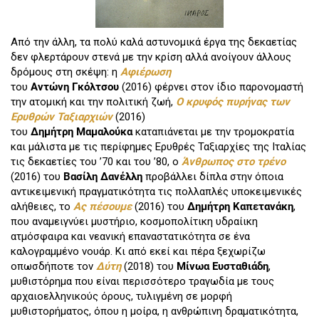
Από την άλλη, τα πολύ καλά αστυνομικά έργα της δεκαετίας
δεν φλερτάρουν στενά με την κρίση αλλά ανοίγουν άλλους
δρόμους στη σκέψη: η
Αφιέρωση
του
Αντώνη
Γκόλτσου
(2016) φέρνει στον ίδιο παρονομαστή
την ατομική και την πολιτική ζωή,
Ο κρυφός πυρήνας των
Ερυθρών Ταξιαρχιών
(2016)
του
Δημήτρη
Μαμαλούκα
καταπιάνεται με την τρομοκρατία
και μάλιστα με τις περίφημες Ερυθρές Ταξιαρχίες της Ιταλίας
τις δεκαετίες του ’70 και του ’80, ο
Άνθρωπος στο τρένο
(2016) του
Βασίλη
Δανέλλη
προβάλλει δίπλα στην όποια
αντικειμενική πραγματικότητα τις πολλαπλές υποκειμενικές
αλήθειες, το
Ας πέσουμε
(2016) του
Δημήτρη
Καπετανάκη
,
που αναμειγνύει μυστήριο, κοσμοπολίτικη υδραίικη
ατμόσφαιρα και νεανική επαναστατικότητα σε ένα
καλογραμμένο νουάρ. Κι από εκεί και πέρα ξεχωρίζω
οπωσδήποτε τον
Δύτη
(2018) του
Μίνωα
Ευσταθιάδη
,
μυθιστόρημα που είναι περισσότερο τραγωδία με τους
αρχαιοελληνικούς όρους, τυλιγμένη σε μορφή
μυθιστορήματος, όπου η μοίρα, η ανθρώπινη δραματικότητα,