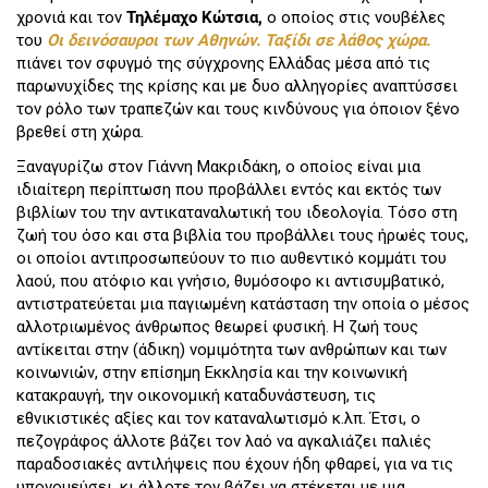
χρονιά και τον
Τηλέμαχο Κώτσια,
ο οποίος στις νουβέλες
του
Οι δεινόσαυροι των Αθηνών. Ταξίδι σε λάθος χώρα.
πιάνει τον σφυγμό της σύγχρονης Ελλάδας μέσα από τις
παρωνυχίδες της κρίσης και με δυο αλληγορίες αναπτύσσει
τον ρόλο των τραπεζών και τους κινδύνους για όποιον ξένο
βρεθεί στη χώρα.
Ξαναγυρίζω στον Γιάννη Μακριδάκη, ο οποίος είναι μια
ιδιαίτερη περίπτωση που προβάλλει εντός και εκτός των
βιβλίων του την αντικαταναλωτική του ιδεολογία. Τόσο στη
ζωή του όσο και στα βιβλία του προβάλλει τους ήρωές τους,
οι οποίοι αντιπροσωπεύουν το πιο αυθεντικό κομμάτι του
λαού, που ατόφιο και γνήσιο, θυμόσοφο κι αντισυμβατικό,
αντιστρατεύεται μια παγιωμένη κατάσταση την οποία ο μέσος
αλλοτριωμένος άνθρωπος θεωρεί φυσική. Η ζωή τους
αντίκειται στην (άδικη) νομιμότητα των ανθρώπων και των
κοινωνιών, στην επίσημη Εκκλησία και την κοινωνική
κατακραυγή, την οικονομική καταδυνάστευση, τις
εθνικιστικές αξίες και τον καταναλωτισμό κ.λπ. Έτσι, ο
πεζογράφος άλλοτε βάζει τον λαό να αγκαλιάζει παλιές
παραδοσιακές αντιλήψεις που έχουν ήδη φθαρεί, για να τις
υπονομεύσει, κι άλλοτε τον βάζει να στέκεται με μια