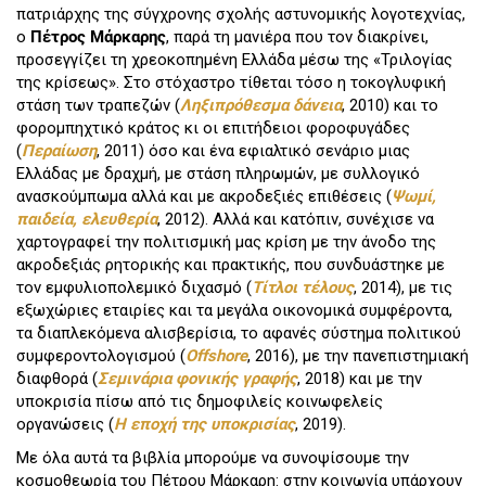
πατριάρχης της σύγχρονης σχολής αστυνομικής λογοτεχνίας,
ο
Πέτρος Μάρκαρης
, παρά τη μανιέρα που τον διακρίνει,
προσεγγίζει τη χρεοκοπημένη Ελλάδα μέσω της «Τριλογίας
της κρίσεως». Στο στόχαστρο τίθεται τόσο η τοκογλυφική
στάση των τραπεζών (
Ληξιπρόθεσμα δάνεια
, 2010) και το
φορομπηχτικό κράτος κι οι επιτήδειοι φοροφυγάδες
(
Περαίωση
, 2011) όσο και ένα εφιαλτικό σενάριο μιας
Ελλάδας με δραχμή, με στάση πληρωμών, με συλλογικό
ανασκούμπωμα αλλά και με ακροδεξιές επιθέσεις (
Ψωμί,
παιδεία, ελευθερία
, 2012). Αλλά και κατόπιν, συνέχισε να
χαρτογραφεί την πολιτισμική μας κρίση με την άνοδο της
ακροδεξιάς ρητορικής και πρακτικής, που συνδυάστηκε με
τον εμφυλιοπολεμικό διχασμό (
Τίτλοι τέλους
, 2014), με τις
εξωχώριες εταιρίες και τα μεγάλα οικονομικά συμφέροντα,
τα διαπλεκόμενα αλισβερίσια, το αφανές σύστημα πολιτικού
συμφεροντολογισμού (
Offshore
, 2016), με την πανεπιστημιακή
διαφθορά (
Σεμινάρια φονικής γραφής
, 2018) και με την
υποκρισία πίσω από τις δημοφιλείς κοινωφελείς
οργανώσεις (
Η εποχή της υποκρισίας
, 2019).
Με όλα αυτά τα βιβλία μπορούμε να συνοψίσουμε την
κοσμοθεωρία του Πέτρου Μάρκαρη: στην κοινωνία υπάρχουν