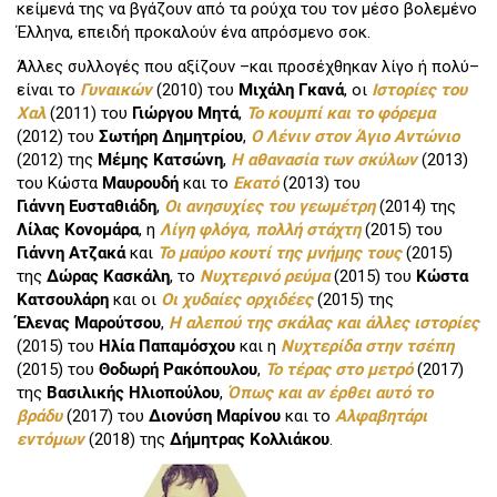
κείμενά της να βγάζουν από τα ρούχα του τον μέσο βολεμένο
Έλληνα, επειδή προκαλούν ένα απρόσμενο σοκ.
Άλλες συλλογές που αξίζουν –και προσέχθηκαν λίγο ή πολύ–
είναι το
Γυναικών
(2010) του
Μιχάλη Γκανά
, οι
Ιστορίες του
Χαλ
(2011) του
Γιώργου Μητά
,
Το κουμπί και το φόρεμα
(2012) του
Σωτήρη Δημητρίου
,
Ο Λένιν στον Άγιο Αντώνιο
(2012) της
Μέμης Κατσώνη
,
Η αθανασία των σκύλων
(2013)
του Κώστα
Μαυρουδή
και το
Εκατό
(2013) του
Γιάννη Ευσταθιάδη
,
Οι ανησυχίες του γεωμέτρη
(2014) της
Λίλας Κονομάρα
, η
Λίγη φλόγα, πολλή στάχτη
(2015) του
Γιάννη Ατζακά
και
Το μαύρο κουτί της μνήμης τους
(2015)
της
Δώρας Κασκάλη
, το
Νυχτερινό ρεύμα
(2015) του
Κώστα
Κατσουλάρη
και οι
Οι χυδαίες ορχιδέες
(2015) της
Έλενας
Μαρούτσου
,
Η αλεπού της σκάλας και άλλες ιστορίες
(2015) του
Ηλία Παπαμόσχου
και η
Νυχτερίδα στην τσέπη
(2015) του
Θοδωρή Ρακόπουλου
,
Το τέρας στο μετρό
(2017)
της
Βασιλικής Ηλιοπούλου
,
Όπως και αν έρθει αυτό το
βράδυ
(2017) του
Διονύση Μαρίνου
και το
Αλφαβητάρι
εντόμων
(2018) της
Δήμητρας Κολλιάκου
.