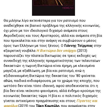
Θα μιλήσω λίγο εκτενέστερα για τον ρατσισμό που
αναδείχθηκε σε βασικό πρόβλημα της ελληνικής κοινωνίας,
όχι μόνο με τον ιδεολογικό διχασμό ανάμεσα στους
Ακροδεξιούς και τους Αριστερούς, αλλά και ανάμεσα στη βία
που προκαλείται και στην ανάγκη να συμβιώσουν ο μέσος
όρος των Ελλήνων με τους ξένους. Ο
Γιάννης Τσίρμπας
στην
εξαιρετική νουβέλα
Η Βικτώρια δεν υπάρχει
(2013)
παρουσιάζει την πλατεία Βικτωρίας σε τρεις εκδοχές ως
συνεκδοχή της ελληνικής πραγματικότητας των τελευταίων
δεκαετιών: η τωρινή Βικτώρια είναι έρημη, με κλεισμένα
μαγαζιά, με εξαθλίωση, με βία και ρατσισμό, ενώ η
εξιδανικευμένη Βικτώρια της δεκαετίας του ’80 φαίνεται
αθώα, παιδικά ενδιαφέρουσα, με το χρώμα της εποχής, που
ωστόσο δεν είναι τόσο ιδανική, αφού αποδεικνύεται ότι η
βία δεν είναι νεόκοπο φαινόμενο, αλλά ένδημο κρούσμα της
κοινωνίας δεκαετίες τώρα. Η βία κι ο πολιτικός διχασμός
γίνεται αντικείμενο πραγμάτευσης και στους
Γίγαντες και
φασόλια
(2019) του
Τάκη Καμπύλη
, που αναφέρεται στην