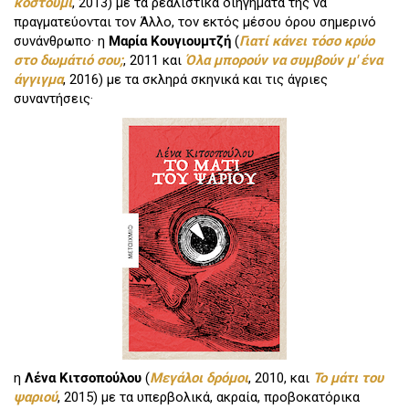
κοστούμι
, 2013) με τα ρεαλιστικά διηγήματά της να
πραγματεύονται τον Άλλο, τον εκτός μέσου όρου σημερινό
συνάνθρωπο· η
Μαρία Κουγιουμτζή
(
Γιατί κάνει τόσο κρύο
στο δωμάτιό σου;
, 2011 και
Όλα μπορούν να συμβούν μ' ένα
άγγιγμα
, 2016) με τα σκληρά σκηνικά και τις άγριες
συναντήσεις·
η
Λένα Κιτσοπούλου
(
Μεγάλοι δρόμοι
, 2010, και
Το μάτι του
ψαριού
, 2015) με τα υπερβολικά, ακραία, προβοκατόρικα