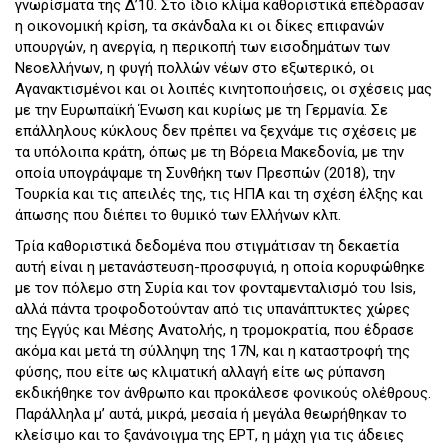
γνωρίσματα της Δ’10. Στο ίδιο κλίμα καθοριστικά επέδρασαν
η οικονομική κρίση, τα σκάνδαλα κι οι δίκες επιφανών
υπουργών, η ανεργία, η περικοπή των εισοδημάτων των
Νεοελλήνων, η φυγή πολλών νέων στο εξωτερικό, οι
Αγανακτισμένοι και οι λοιπές κινητοποιήσεις, οι σχέσεις μας
με την Ευρωπαϊκή Ένωση και κυρίως με τη Γερμανία. Σε
επάλληλους κύκλους δεν πρέπει να ξεχνάμε τις σχέσεις με
τα υπόλοιπα κράτη, όπως με τη Βόρεια Μακεδονία, με την
οποία υπογράψαμε τη Συνθήκη των Πρεσπών (2018), την
Τουρκία και τις απειλές της, τις ΗΠΑ και τη σχέση έλξης και
άπωσης που διέπει το θυμικό των Ελλήνων κλπ.
Τρία καθοριστικά δεδομένα που στιγμάτισαν τη δεκαετία
αυτή είναι η μετανάστευση-προσφυγιά, η οποία κορυφώθηκε
με τον πόλεμο στη Συρία και τον φονταμενταλισμό του Isis,
αλλά πάντα τροφοδοτούνταν από τις υπανάπτυκτες χώρες
της Εγγύς και Μέσης Ανατολής, η τρομοκρατία, που έδρασε
ακόμα και μετά τη σύλληψη της 17Ν, και η καταστροφή της
φύσης, που είτε ως κλιματική αλλαγή είτε ως ρύπανση
εκδικήθηκε τον άνθρωπο και προκάλεσε φονικούς ολέθρους.
Παράλληλα μ’ αυτά, μικρά, μεσαία ή μεγάλα θεωρήθηκαν το
κλείσιμο και το ξανάνοιγμα της ΕΡΤ, η μάχη για τις άδειες