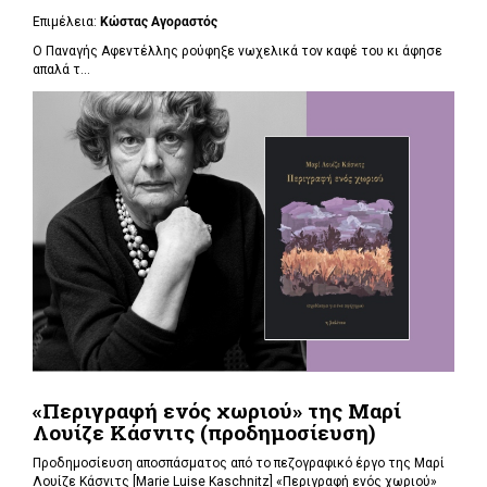
Επιμέλεια:
Κώστας Αγοραστός
Ο Παναγής Αφεντέλλης ρούφηξε νωχελικά τον καφέ του κι άφησε
απαλά τ...
«Περιγραφή ενός χωριού» της Μαρί
Λουίζε Κάσνιτς (προδημοσίευση)
Προδημοσίευση αποσπάσματος από το πεζογραφικό έργο της Μαρί
Λουίζε Κάσνιτς [Marie Luise Kaschnitz] «Περιγραφή ενός χωριού»