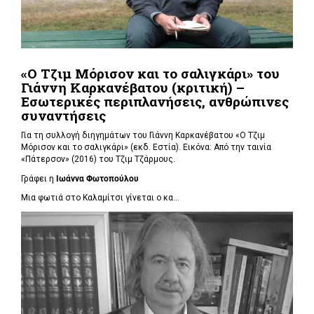
«Ο Τζιμ Μόρισον και το σαλιγκάρι» του
Γιάννη Καρκανέβατου (κριτική) –
Εσωτερικές περιπλανήσεις, ανθρώπινες
συναντήσεις
Για τη συλλογή διηγημάτων του Γιάννη Καρκανέβατου «Ο Τζιμ
Μόρισον και το σαλιγκάρι» (εκδ. Εστία). Εικόνα: Από την ταινία
«Πάτερσον» (2016) του Τζιμ Τζάρμους.
Γράφει η
Ιωάννα Φωτοπούλου
Μια φωτιά στο Καλαμίτσι γίνεται ο κα...