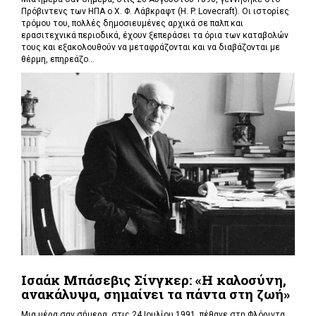
Πρόβιντενς των ΗΠΑ ο Χ. Φ. Λάβκραφτ (H. P. Lovecraft). Οι ιστορίες
τρόμου του, πολλές δημοσιευμένες αρχικά σε παλπ και
ερασιτεχνικά περιοδικά, έχουν ξεπεράσει τα όρια των καταβολών
τους και εξακολουθούν να μεταφράζονται και να διαβάζονται με
θέρμη, επηρεάζο...
Ισαάκ Μπάσεβις Σίνγκερ: «Η καλοσύνη,
ανακάλυψα, σημαίνει τα πάντα στη ζωή»
Μια μέρα σαν σήμερα, στις 24 Ιουλίου 1991, πέθανε στη Φλόριντα