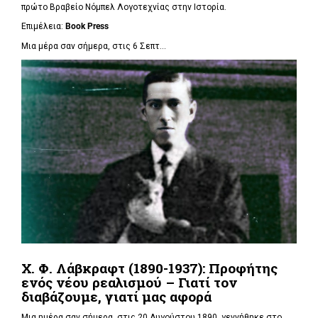
πρώτο Βραβείο Νόμπελ Λογοτεχνίας στην Ιστορία.
Επιμέλεια:
Book Press
Μια μέρα σαν σήμερα, στις 6 Σεπτ...
Χ. Φ. Λάβκραφτ (1890-1937): Προφήτης
ενός νέου ρεαλισμού – Γιατί τον
διαβάζουμε, γιατί μας αφορά
Μια ημέρα σαν σήμερα, στις 20 Αυγούστου 1890, γεννήθηκε στο