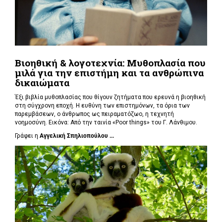
Βιοηθική & λογοτεχνία: Μυθοπλασία που
μιλά για την επιστήμη και τα ανθρώπινα
δικαιώματα
Έξι βιβλία μυθοπλασίας που θίγουν ζητήματα που ερευνά η βιοηθική
στη σύγχρονη εποχή. Η ευθύνη των επιστημόνων, τα όρια των
παρεμβάσεων, ο άνθρωπος ως πειραματόζωο, η τεχνητή
νοημοσύνη. Εικόνα: Από την ταινία «Poor things» του Γ. Λάνθιμου.
Γράφει η
Αγγελική Σπηλιοπούλου ...