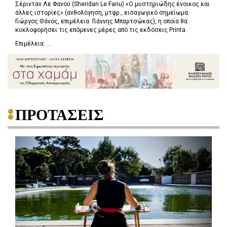
Σέρινταν Λε Φανού (Sheridan Le Fanu) «Ο μυστηριώδης ένοικος και
άλλες ιστορίες» (ανθολόγηση, μτφρ., εισαγωγικό σημείωμα:
Γιώργος Θάνος, επιμέλεια: Γιάννης Μπαρτσώκας), η οποία θα
κυκλοφορήσει τις επόμενες μέρες από τις εκδόσεις Printa.
Επιμέλεια: ...
ΠΡΟΤΑΣΕΙΣ