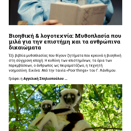
Βιοηθική & λογοτεχνία: Μυθοπλασία που
μιλά για την επιστήμη και τα ανθρώπινα
δικαιώματα
Έξι βιβλία μυθοπλασίας που θίγουν ζητήματα που ερευνά η βιοηθική
στη σύγχρονη εποχή. Η ευθύνη των επιστημόνων, τα όρια των
παρεμβάσεων, ο άνθρωπος ως πειραματόζωο, η τεχνητή
νοημοσύνη. Εικόνα: Από την ταινία «Poor things» του Γ. Λάνθιμου.
Γράφει η
Αγγελική Σπηλιοπούλου ...