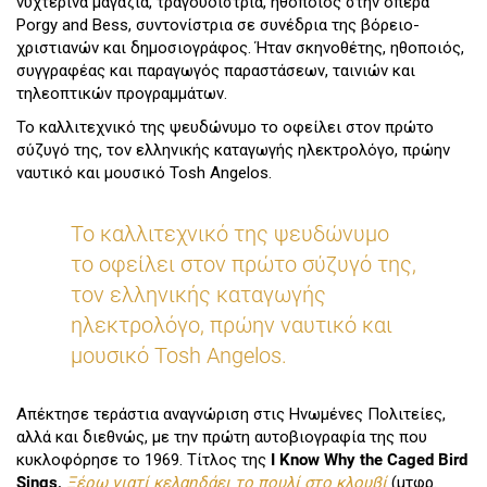
νυχτερινά μαγαζιά, τραγουδίστρια, ηθοποιός στην όπερα
Porgy and Bess, συντονίστρια σε συνέδρια της βόρειο-
χριστιανών και δημοσιογράφος. Ήταν σκηνοθέτης, ηθοποιός,
συγγραφέας και παραγωγός παραστάσεων, ταινιών και
τηλεοπτικών προγραμμάτων.
Το καλλιτεχνικό της ψευδώνυμο το οφείλει στον πρώτο
σύζυγό της, τον ελληνικής καταγωγής ηλεκτρολόγο, πρώην
ναυτικό και μουσικό Tosh Angelos.
Το καλλιτεχνικό της ψευδώνυμο
το οφείλει στον πρώτο σύζυγό της,
τον ελληνικής καταγωγής
ηλεκτρολόγο, πρώην ναυτικό και
μουσικό Tosh Angelos.
Απέκτησε τεράστια αναγνώριση στις Ηνωμένες Πολιτείες,
αλλά και διεθνώς, με την πρώτη αυτοβιογραφία της που
κυκλοφόρησε το 1969. Τίτλος της
I Know Why the Caged Bird
Sings,
Ξέρω γιατί κελαηδάει το πουλί στο κλουβί
(μτφρ.