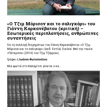
«Ο Τζιμ Μόρισον και το σαλιγκάρι» του
Γιάννη Καρκανέβατου (κριτική) –
Εσωτερικές περιπλανήσεις, ανθρώπινες
συναντήσεις
Για τη συλλογή διηγημάτων του Γιάννη Καρκανέβατου «Ο Τζιμ
Μόρισον και το σαλιγκάρι» (εκδ. Εστία). Εικόνα: Από την ταινία
«Πάτερσον» (2016) του Τζιμ Τζάρμους.
Γράφει η
Ιωάννα Φωτοπούλου
Μια φωτιά στο Καλαμίτσι γίνεται ο κα...