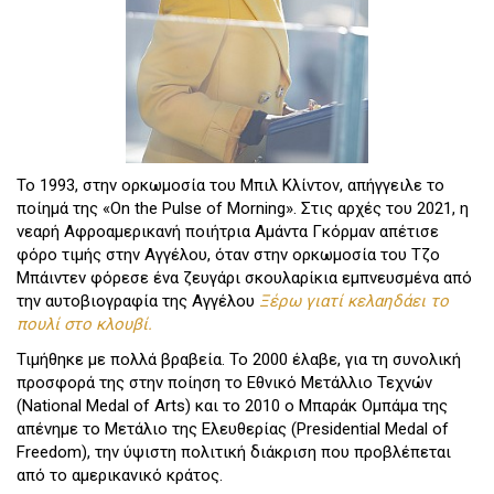
Το 1993, στην ορκωμοσία του Μπιλ Κλίντον, απήγγειλε το
ποίημά της «On the Pulse of Morning». Στις αρχές του 2021, η
νεαρή Αφροαμερικανή ποιήτρια Αμάντα Γκόρμαν απέτισε
φόρο τιμής στην Αγγέλου, όταν στην ορκωμοσία του Τζο
Μπάιντεν φόρεσε ένα ζευγάρι σκουλαρίκια εμπνευσμένα από
την αυτοβιογραφία της Αγγέλου
Ξέρω γιατί κελαηδάει το
πουλί στο κλουβί.
Τιμήθηκε με πολλά βραβεία. Το 2000 έλαβε, για τη συνολική
προσφορά της στην ποίηση το Εθνικό Μετάλλιο Τεχνών
(National Medal of Arts) και το 2010 ο Μπαράκ Ομπάμα της
απένημε το Μετάλιο της Ελευθερίας (Presidential Medal of
Freedom), την ύψιστη πολιτική διάκριση που προβλέπεται
από το αμερικανικό κράτος.