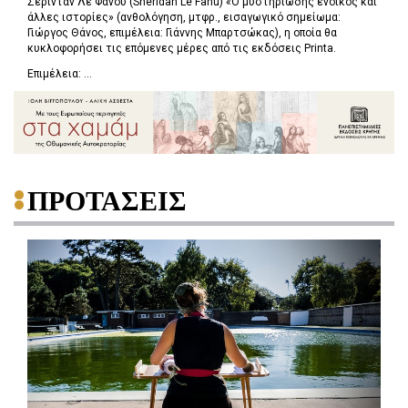
Σέρινταν Λε Φανού (Sheridan Le Fanu) «Ο μυστηριώδης ένοικος και
άλλες ιστορίες» (ανθολόγηση, μτφρ., εισαγωγικό σημείωμα:
Γιώργος Θάνος, επιμέλεια: Γιάννης Μπαρτσώκας), η οποία θα
κυκλοφορήσει τις επόμενες μέρες από τις εκδόσεις Printa.
Επιμέλεια: ...
ΠΡΟΤΑΣΕΙΣ