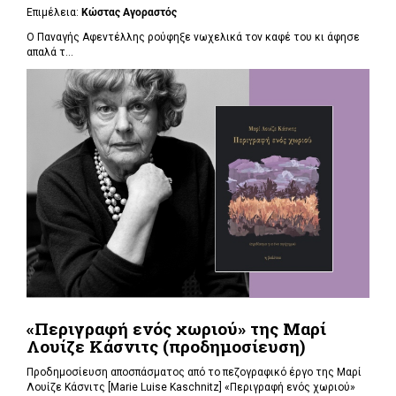
Επιμέλεια:
Κώστας Αγοραστός
Ο Παναγής Αφεντέλλης ρούφηξε νωχελικά τον καφέ του κι άφησε
απαλά τ...
«Περιγραφή ενός χωριού» της Μαρί
Λουίζε Κάσνιτς (προδημοσίευση)
Προδημοσίευση αποσπάσματος από το πεζογραφικό έργο της Μαρί
Λουίζε Κάσνιτς [Marie Luise Kaschnitz] «Περιγραφή ενός χωριού»