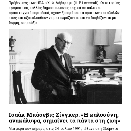
Πρόβιντενς των ΗΠΑ ο Χ. Φ. Λάβκραφτ (H. P. Lovecraft). Οι ιστορίες
τρόμου του, πολλές δημοσιευμένες αρχικά σε παλπ και
ερασιτεχνικά περιοδικά, έχουν ξεπεράσει τα όρια των καταβολών
τους και εξακολουθούν να μεταφράζονται και να διαβάζονται με
θέρμη, επηρεάζο...
Ισαάκ Μπάσεβις Σίνγκερ: «Η καλοσύνη,
ανακάλυψα, σημαίνει τα πάντα στη ζωή»
Μια μέρα σαν σήμερα, στις 24 Ιουλίου 1991, πέθανε στη Φλόριντα