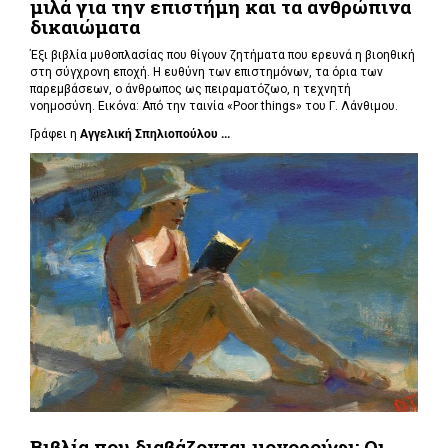
μιλά για την επιστήμη και τα ανθρώπινα
δικαιώματα
Έξι βιβλία μυθοπλασίας που θίγουν ζητήματα που ερευνά η βιοηθική
στη σύγχρονη εποχή. Η ευθύνη των επιστημόνων, τα όρια των
παρεμβάσεων, ο άνθρωπος ως πειραματόζωο, η τεχνητή
νοημοσύνη. Εικόνα: Από την ταινία «Poor things» του Γ. Λάνθιμου.
Γράφει η
Αγγελική Σπηλιοπούλου ...
Βιβλία που διαβάζονται μονορούφι: Οι