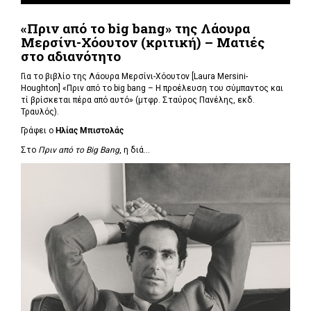
«Πριν από το big bang» της Λάουρα
Μερσίνι-Χόουτον (κριτική) – Ματιές
στο αδιανότητο
Για το βιβλίο της Λάουρα Μερσίνι-Χόουτον [Laura Mersini-
Houghton] «Πριν από το big bang – Η προέλευση του σύμπαντος και
τί βρίσκεται πέρα από αυτό» (μτφρ. Σταύρος Πανέλης, εκδ.
Τραυλός).
Γράφει ο
Ηλίας Μπιστολάς
Στο
Πριν από το Big Bang
, η διά...