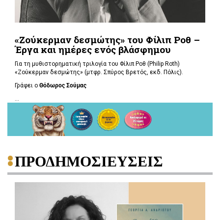
«Ζούκερμαν δεσμώτης» του Φίλιπ Ροθ –
Έργα και ημέρες ενός βλάσφημου
Για τη μυθιστορηματική τριλογία του Φίλιπ Ροθ (Philip Roth)
«Ζούκερμαν δεσμώτης» (μτφρ. Σπύρος Βρετός, εκδ. Πόλις).
Γράφει ο
Θόδωρος Σούμας
...
ΠΡΟΔΗΜΟΣΙΕΥΣΕΙΣ