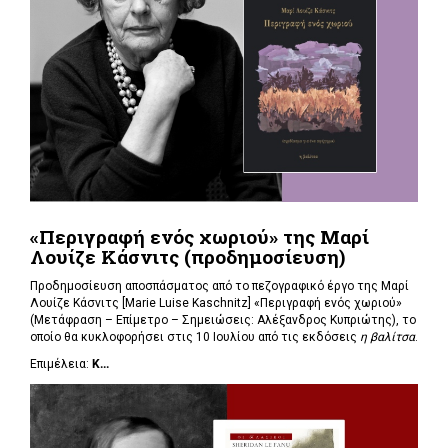
«Περιγραφή ενός χωριού» της Μαρί
Λουίζε Κάσνιτς (προδημοσίευση)
Προδημοσίευση αποσπάσματος από το πεζογραφικό έργο της Μαρί
Λουίζε Κάσνιτς [Marie Luise Kaschnitz] «Περιγραφή ενός χωριού»
(Μετάφραση – Επίμετρο – Σημειώσεις: Αλέξανδρος Κυπριώτης), το
οποίο θα κυκλοφορήσει στις 10 Ιουλίου από τις εκδόσεις
η βαλίτσα
.
Επιμέλεια:
Κ...