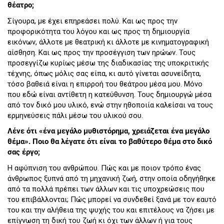
θέατρο;
Σίγουρα, με έχει επηρεάσει πολύ. Και ως προς την
προφορικότητα του λόγου και ως προς τη δημιουργία
εικόνων, άλλοτε με θεατρική κι άλλοτε με κινηματογραφική
αίσθηση. Και ως προς την προσέγγιση των ηρώων. Τους
προσεγγίζω κυρίως μέσω της διαδικασίας της υποκριτικής
τέχνης, όπως μόλις σας είπα, κι αυτό γίνεται ασυνείδητα,
τόσο βαθειά είναι η επιρροή του θεάτρου μέσα μου. Μόνο
που εδώ είναι αντίθετη η κατεύθυνση. Τους δημιουργώ μέσα
από τον δικό μου υλικό, ενώ στην ηθοποιία καλείσαι να τους
ερμηνεύσεις πάλι μέσω του υλικού σου.
Λένε ότι «ένα μεγάλο μυθιστόρημα, χρειάζεται ένα μεγάλο
θέμα». Ποιο θα λέγατε ότι είναι το βαθύτερο θέμα στο δικό
σας έργο;
Η αφύπνιση του ανθρώπου. Πώς και με ποιον τρόπο ένας
άνθρωπος ξυπνά από τη μηχανική ζωή, στην οποία οδηγήθηκε
από τα πολλά πρέπει των άλλων και τις υποχρεώσεις που
του επιβάλλονται; Πώς μπορεί να συνδεθεί ξανά με τον εαυτό
του και την αλήθεια της ψυχής του και επιτέλους να ζήσει με
επίγνωση τη δική του ζωή κι όχι των άλλων ή για τους