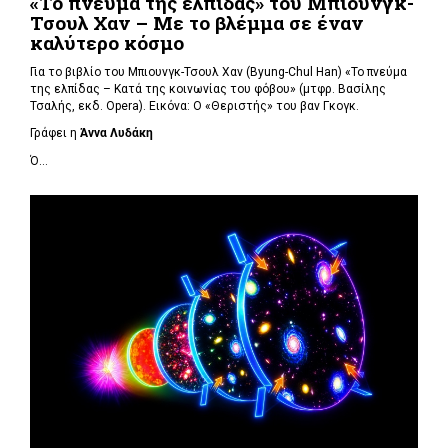
«Το πνεύμα της ελπίδας» του Μπιουνγκ-
Τσουλ Χαν – Με το βλέμμα σε έναν
καλύτερο κόσμο
Για το βιβλίο του Μπιουνγκ-Τσουλ Χαν (
Byung-Chul Han) «Το πνεύμα
της ελπίδας – Κατά της κοινωνίας του φόβου» (μτφρ. Βασίλης
Τσαλής, εκδ. Opera). Εικόνα: Ο «Θεριστής» του βαν Γκογκ.
Γράφει η
Άννα Λυδάκη
Ό...