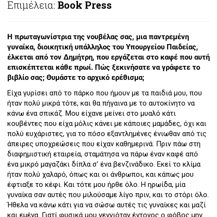
Επιμέλεια:
Book Press
Η πρωταγωνίστρια της νουβέλας σας, μια παντρεμένη
γυναίκα, διοικητική υπάλληλος του Υπουργείου Παιδείας,
έλκεται από τον Δημήτρη, που εργάζεται στο καφέ που αυτή
επισκέπτεται κάθε πρωί. Πώς ξεκινήσατε να γράφετε το
βιβλίο σας; Θυμάστε το αρχικό ερέθισμα;
Είχα γυρίσει από το πάρκο που ήμουν με τα παιδιά μου, που
ήταν πολύ μικρά τότε, και θα πήγαινα με το αυτοκίνητο να
κάνω ένα σπικάζ. Μου είχανε μείνει στο μυαλό κάτι
κουβέντες που είχα μόλις κάνει με κάποιες μαμάδες, όχι και
πολύ ευχάριστες, για το πόσο εξαντλημένες ένιωθαν από τις
άπειρες υποχρεώσεις που είχαν καθημερινά. Πριν πάω στη
διαφημιστική εταιρεία, σταμάτησα να πάρω έναν καφέ από
ένα μικρό μαγαζάκι δίπλα σ’ ένα βενζινάδικο. Εκεί το κλίμα
ήταν πολύ χαλαρό, όπως και οι άνθρωποι, και κάπως μου
έφτιαξε το κέφι. Και τότε μου ήρθε όλο. Η ηρωίδα, μία
γυναίκα σαν αυτές που μιλούσαμε λίγο πριν, και το στόρι όλο.
Ήθελα να κάνω κάτι για να σώσω αυτές τις γυναίκες και μαζί
και εμένα. Γιατί φυσικά μου γεννιόταν έντονος ο φόβος μην