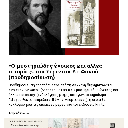
«Ο μυστηριώδης ένοικος και άλλες
ιστορίες» του Σέρινταν Λε Φανού
(προδημοσίευση)
Προδημοσίευση αποσπάσματος από τη συλλογή διηγημάτων του
Σέρινταν Λε Φανού (Sheridan Le Fanu) «Ο μυστηριώδης ένοικος και
άλλες ιστορίες» (ανθολόγηση, μτφρ., εισαγωγικό σημείωμα:
Γιώργος Θάνος, επιμέλεια: Γιάννης Μπαρτσώκας), η οποία θα
κυκλοφορήσει τις επόμενες μέρες από τις εκδόσεις Printa.
Επιμέλεια: ...