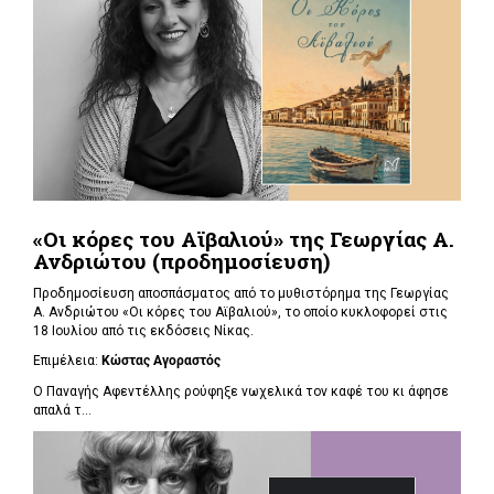
«Οι κόρες του Αϊβαλιού» της Γεωργίας Α.
Ανδριώτου (προδημοσίευση)
Προδημοσίευση αποσπάσματος από το μυθιστόρημα της Γεωργίας
Α. Ανδριώτου «Οι κόρες του Αϊβαλιού», το οποίο κυκλοφορεί στις
18 Ιουλίου από τις εκδόσεις Νίκας.
Επιμέλεια:
Κώστας Αγοραστός
Ο Παναγής Αφεντέλλης ρούφηξε νωχελικά τον καφέ του κι άφησε
απαλά τ...