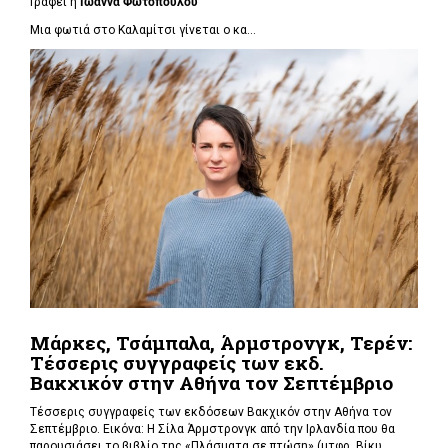
Γράφει η
Ιωάννα Φωτοπούλου
Μια φωτιά στο Καλαμίτσι γίνεται ο κα...
Μάρκες, Τσάμπαλα, Άρμστρονγκ, Τερέν:
Τέσσερις συγγραφείς των εκδ.
Βακχικόν στην Αθήνα τον Σεπτέμβριο
Τέσσερις συγγραφείς των εκδόσεων Βακχικόν στην Αθήνα τον
Σεπτέμβριο. Εικόνα: Η Σίλα Άρμστρονγκ από την Ιρλανδία που θα
παρουσιάσει το βιβλίο της «Πλάσματα σε πτώση»
(μτφρ. Βίκυ