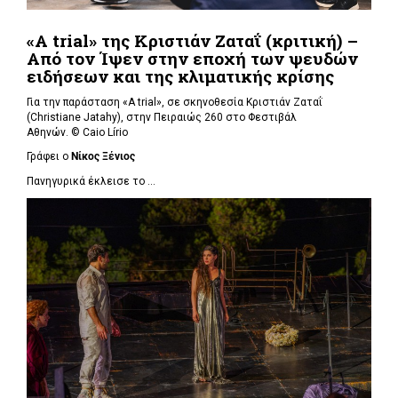
«A trial» της Κριστιάν Ζαταΐ (κριτική) –
Από τον Ίψεν στην εποχή των ψευδών
ειδήσεων και της κλιματικής κρίσης
Για την παράσταση «A trial», σε σκηνοθεσία Κριστιάν Ζαταΐ
(Christiane Jatahy), στην Πειραιώς 260 στο Φεστιβάλ
Αθηνών. © Caio Lírio
Γράφει ο
Νίκος Ξένιος
Πανηγυρικά έκλεισε το ...