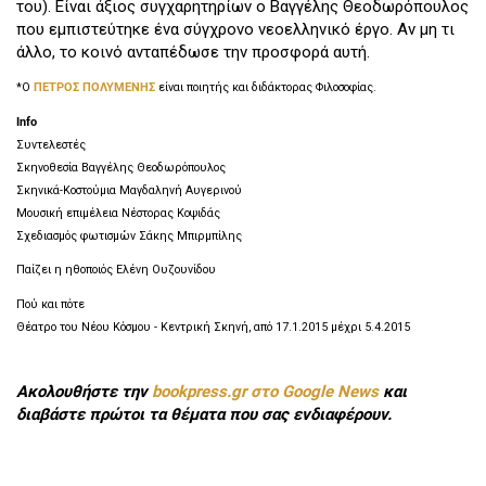
του). Είναι άξιος συγχαρητηρίων ο Βαγγέλης Θεοδωρόπουλος
που εμπιστεύτηκε ένα σύγχρονο νεοελληνικό έργο. Αν μη τι
άλλο, το κοινό ανταπέδωσε την προσφορά αυτή.
*Ο
ΠΕΤΡΟΣ ΠΟΛΥΜΕΝΗΣ
είναι ποιητής και διδάκτορας Φιλοσοφίας.
Info
Συντελεστές
Σκηνοθεσία Βαγγέλης Θεοδωρόπουλος
Σκηνικά-Κοστούμια Μαγδαληνή Αυγερινού
Μουσική επιμέλεια Νέστορας Κοψιδάς
Σχεδιασμός φωτισμών Σάκης Μπιρμπίλης
Παίζει η ηθοποιός Ελένη Ουζουνίδου
Πού και πότε
Θέατρο του Νέου Κόσμου - Κεντρική Σκηνή, από 17.1.2015 μέχρι 5.4.2015
Ακολουθήστε την
bookpress.gr στο Google News
και
διαβάστε πρώτοι τα θέματα που σας ενδιαφέρουν.