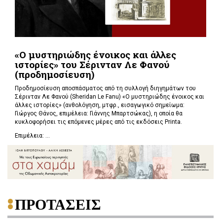
«Ο μυστηριώδης ένοικος και άλλες
ιστορίες» του Σέρινταν Λε Φανού
(προδημοσίευση)
Προδημοσίευση αποσπάσματος από τη συλλογή διηγημάτων του
Σέρινταν Λε Φανού (Sheridan Le Fanu) «Ο μυστηριώδης ένοικος και
άλλες ιστορίες» (ανθολόγηση, μτφρ., εισαγωγικό σημείωμα:
Γιώργος Θάνος, επιμέλεια: Γιάννης Μπαρτσώκας), η οποία θα
κυκλοφορήσει τις επόμενες μέρες από τις εκδόσεις Printa.
Επιμέλεια: ...
ΠΡΟΤΑΣΕΙΣ