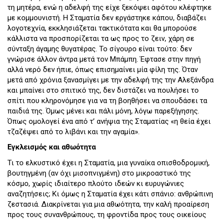
τη μητέρα, ενώ η αδελφή της είχε ξεκόψει αφότου κλέφτηκε
με κομμουνιστή. Η Σταματία δεν εργάστηκε κάπου, διαβάζει
λογοτεχνία, εκκλησιάζεται τακτικότατα και θα μπορούσε
κάλλιστα να προσπορίζεται τα ως προς το ζειν, χάρη σε
σύνταξη άγαμης θυγατέρας. Το σίγουρο είναι τούτο: δεν
γνώρισε άλλον άντρα μετά τον Μπάμπη. Έφτασε στην πηγή
αλλά νερό δεν ήπιε, όπως επισημαίνει μία φίλη της. Όταν
μετά από χρόνια ξανασμίγει με την αδελφή της την Αλεξάνδρα
και μπαίνει στο σπιτικό της, δεν διστάζει να πουλήσει το
σπίτι που κληρονόμησε για να τη βοηθήσει να σπουδάσει τα
παιδιά της. Όμως μένει και πάλι μόνη, λόγω παρεξήγησης.
Όπως ομολογεί ένα από τ’ ανήψια της Σταματίας «η θεία έχει
τζαζέψει από το λιβάνι και την αγαμία».
Εγκλεισμός και αθωότητα
Τι το ελκυστικό έχει η Σταματία, μια γυναίκα οπισθοδρομική,
βουτηγμένη (αν όχι μισοπνιγμένη) στο μικροαστικό της
κόσμο, χωρίς ιδιαίτερο πλούτο ιδεών κι ευρυγώνιες
αναζητήσεις; Κι όμως η Σταματία έχει κάτι σπάνιο: ανθρώπινη
ζεστασιά. Διακρίνεται για μια αθωότητα, την καλή προαίρεση
προς τους συνανθρώπους, τη φροντίδα προς τους οικείους