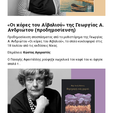
«Οι κόρες του Αϊβαλιού» της Γεωργίας Α.
Ανδριώτου (προδημοσίευση)
Προδημοσίευση αποσπάσματος από το μυθιστόρημα της Γεωργίας
Α. Ανδριώτου «Οι κόρες του Αϊβαλιού», το οποίο κυκλοφορεί στις
18 Ιουλίου από τις εκδόσεις Νίκας.
Επιμέλεια:
Κώστας Αγοραστός
Ο Παναγής Αφεντέλλης ρούφηξε νωχελικά τον καφέ του κι άφησε
απαλά τ...