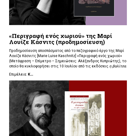
«Περιγραφή ενός χωριού» της Μαρί
Λουίζε Κάσνιτς (προδημοσίευση)
Προδημοσίευση αποσπάσματος από το πεζογραφικό έργο της Μαρί
Λουίζε Κάσνιτς [Marie Luise Kaschnitz] «Περιγραφή ενός χωριού»
(Μετάφραση – Επίμετρο – Σημειώσεις: Αλέξανδρος Κυπριώτης), το
οποίο θα κυκλοφορήσει στις 10 Ιουλίου από τις εκδόσεις
η βαλίτσα
.
Επιμέλεια:
Κ...