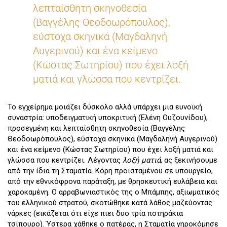
λεπταίσθητη σκηνοθεσία
(Βαγγέλης Θεοδοωρόπουλος),
εύστοχα σκηνικά (Μαγδαληνή
Αυγερινού) και ένα κείμενο
(Κώστας Σωτηρίου) που έχει λοξή
ματιά και γλώσσα που κεντρίζει.
Το εγχείρημα μοιάζει δύσκολο αλλά υπάρχει μια ευνοϊκή
συναστρία: υποδειγματική υποκριτική (Ελένη Ουζουνίδου),
προσεγμένη και λεπταίσθητη σκηνοθεσία (Βαγγέλης
Θεοδοωρόπουλος), εύστοχα σκηνικά (Μαγδαληνή Αυγερινού)
και ένα κείμενο (Κώστας Σωτηρίου) που έχει λοξή ματιά και
γλώσσα που κεντρίζει. Λέγοντας
λοξή ματιά
, ας ξεκινήσουμε
από την ίδια τη Σταματία. Κόρη προϊσταμένου σε υπουργείο,
από την εθνικόφρονα παράταξη, με θρησκευτική ευλάβεια και
χαροκαμένη. Ο αρραβωνιαστικός της ο Μπάμπης, αξιωματικός
του ελληνικού στρατού, σκοτώθηκε κατά λάθος μαζεύοντας
νάρκες (εικάζεται ότι είχε πιει δυο τρία ποτηράκια
τσίπουρο). Ύστερα χάθηκε ο πατέρας, η Σταματία γηροκόμησε