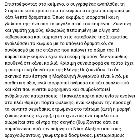
Επιστρέφοντας στο κείμενο, ο συγγραφέας αναπλάθει τη
Σταματία κατά τρόπο που το κωμικό στοιχείο ισορροπεί με
κάτι λεπτά δραματικό. Όπως ακριβώς ισορροπεί και η
γλώσσα της, ένα από τα μεγάλα ατού του κειμένου. Ζωντανή
και γεμάτη χυμούς, ελαφρώς πεποιημένη με ολίγη από
καθαρεύουσα και ταιριαστή στις καταβολές της Σταματίας,
εναλλάσσει το κωμικό με το υπόγεια δραματικό, σε
συνδυασμό με τις στάσεις που παίρνει το σώμα της. Η
παράσταση–κείμενο έχει ένα ακόμη προσόν: δεν νοιώθεις
πουθενά ότι κάνει κοιλιά. Κρίσιμη συνεισφορά σε τούτο έχει
η υποκριτική δεινότητα της Ελένης Ουζουνίδου. Το δε
σκηνικό που έστησε η Μαγδαληνή Αυγερινού είναι λιτό, με
αισθητική αξία, ενώ ισορροπεί ανάμεσα σε κάτι ρεαλιστικό
και κάτι που γίνεται αφηρημένο και συμβολοποιεί
ανθρώπινες καταστάσεις. Η καγκελόπορτα που ενίοτε ανοίγει
στο πλάι θυμίζει πόρτα φυλακής, ενώ κλέβουν την προσοχή
τα κεντητά σεμεδάκια στρωμένα στο πάτωμα (αυτή η μορφή
ζώσας λαϊκής τέχνης), ή φτιάχνοντας ένα ταμπλό που
αιωρείται στο κέντρο της σκηνής (θυμίζοντας κάτι σε
συμπύκνωση από τον αείμνηστο Νίκο Αλεξίου και τους
αραχνοΰφαντους, γεωμετρικά δοσμένους, μετεωρισμούς