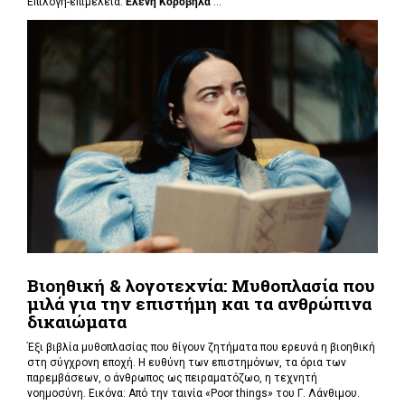
Επιλογή-επιμέλεια:
Ελένη Κορόβηλα
...
Βιοηθική & λογοτεχνία: Μυθοπλασία που
μιλά για την επιστήμη και τα ανθρώπινα
δικαιώματα
Έξι βιβλία μυθοπλασίας που θίγουν ζητήματα που ερευνά η βιοηθική
στη σύγχρονη εποχή. Η ευθύνη των επιστημόνων, τα όρια των
παρεμβάσεων, ο άνθρωπος ως πειραματόζωο, η τεχνητή
νοημοσύνη. Εικόνα: Από την ταινία «Poor things» του Γ. Λάνθιμου.