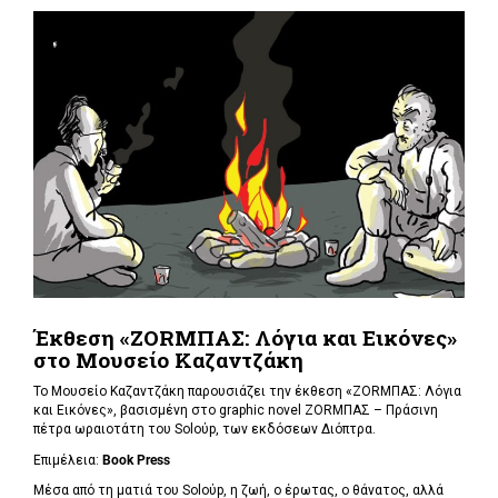
Έκθεση «ΖΟRΜΠΑΣ: Λόγια και Εικόνες»
στο Μουσείο Καζαντζάκη
Το Μουσείο Καζαντζάκη παρουσιάζει την έκθεση «ΖΟRΜΠΑΣ: Λόγια
και Εικόνες», βασισμένη στο graphic novel ΖΟRΜΠΑΣ – Πράσινη
πέτρα ωραιοτάτη του Soloύp, των εκδόσεων Διόπτρα.
Επιμέλεια:
Book Press
Μέσα από τη ματιά του Soloύp, η ζωή, ο έρωτας, ο θάνατος, αλλά