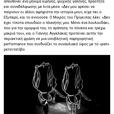
απευθύνει ένα μήνυμα ειρήνης, ψυχικής γαλήνης, πραότητα
και συναδέλφωσης με λιτά μέσα. «Δεν μου αρέσει να
παίρνουν οι άλλοι αψήφιστα την ιστορία μου», είχε πει ο
Εξυπερύ, και το εννοούσε. Ο Μικρός του Πρίγκιπας λέει: «Δεν
έχει τίποτα σπουδαίο ο πλανήτης μου. Μόνο ένα λουλουδάκι,
που για την ομορφιά του, το αγάπησα, το πόνεσα και τρέχω
μακριά του», και ο Γιάννης Αγγελάκας προτείνει αυτήν την
περιεκτική φράση σε μια υποβλητική, παρηγορητική
performance που συνδυάζει το συναυλιακό ύφος με το «ραπ»
ρετσιτατίβο.