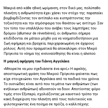
Μακριά από κάθε ηθική ωρίμανση, στον δικό μας, πολύπαθο
πλανήτη η ανθρωπότητα έχει χάσει τον στόχο της: παραπαίει
βομβαρδίζοντας τον αντίπαλο και εισπράττοντας την
τοξικότητα και την ατμόσφαιρα του θανάτου ως αντίτιμο. Σαν
τον τύπο του υπαλλήλου που ανάβει τους λαμπτήρες του
δρόμου (αllumeur de réverbères), οι άνθρωποι σήμερα
επιδίδονται σε μάταιο μόχθο για να νοηματοδοτήσουν μια
ζωή εφήμερη και βραχεία, περιχαρακωμένη σε άχαρους
ρόλους. Αυτή που πραγματικά θα αποκαλύψει στον Μικρό
Πρίγκιπα το νόημα της ενσυναίσθησης θα είναι η αλεπού.
Η μαγική αφήγηση του Γιάννη Αγγελάκα
«Μπορείτε να μου σχεδιάσετε ένα αρνί;» Η αφελής,
αποστομωτική φράση του Μικρού Πρίγκιπα φαίνεται πως
είχε στοιχειώσει τον Αγγελάκα από τα παιδικά του χρόνια.
Το ουσιώδες είναι αυτό που τα μάτια των ανθρώπων (των
ενήλικων ανθρώπων) αδυνατούν να δουν. Αποτίοντας φόρο
τιμής στον Εξυπερύ, σχολιάζοντας με καυστικό τρόπο την
κακή διαχείριση του πλανήτη από τους πολιτικούς και
φιλοτεχνώντας ένα ποίημα σε πρόζα, ο καλλιτέχνης