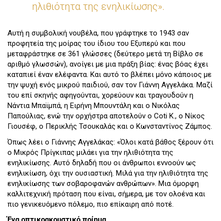
ηλιθιότητα της ενηλικίωσης».
Αυτή η συμβολική νουβέλα, που γράφτηκε το 1943 σαν
προφητεία της μοίρας του ίδιου του Εξυπερύ και που
μεταφράστηκε σε 361 γλώσσες (δεύτερο μετά τη Βίβλο σε
αριθμό γλωσσών), ανοίγει με μια πράξη βίας: ένας βόας έχει
καταπιεί έναν ελέφαντα. Και αυτό το βλέπει μόνο κάποιος με
την ψυχή ενός μικρού παιδιού, σαν τον Γιάννη Αγγελάκα. Μαζί
του επί σκηνής αφηγούνται, χορεύουν και τραγουδούν η
Νάντια Μπαϊμπά, η Ειρήνη Μπουντάλη και ο Νικόλας
Παπούλιας, ενώ την ορχήστρα αποτελούν ο Coti K., ο Νίκος
Γιουσέφ, ο Περικλής Τσουκαλάς και ο Κωνσταντίνος Ζάμπος.
Όπως λέει ο Γιάννης Αγγελάκας: «Όλοι κατά βάθος ξέρουν ότι
ο Μικρός Πρίγκιπας μιλάει για την ηλιθιότητα της
ενηλικίωσης. Αυτό δηλαδή που οι άνθρωποι εννοούν ως
ενηλικίωση, όχι την ουσιαστική. Μιλά για την ηλιθιότητα της
ενηλικίωσης των σοβαροφανών ανθρώπων». Μια όμορφη
καλλιτεχνική πρόταση που είναι, σήμερα, με τον ολοένα και
πιο γενικευόμενο πόλεμο, πιο επίκαιρη από ποτέ.
Ένα οπτικοακουστικό ποίημα