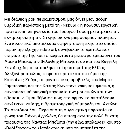
Με διάθεση ροκ πειραματισμού, μας δίνει μιαν ακόμη
υβριδική παράσταση μετά τη «Νέκυια»: η πολυσυνεργατική,
πρωτότυπη σκηνοθεσία του Γιώργου Γούση μετατρέπει την
κεντρική σκηνή της Στέγης σε ένα μικροσύμπαν πλανητών:
ένα εικαστικό αποτέλεσμα υψηλής αισθητικής στο οποίο,
πέραν της έξοχης video art, συνέβαλαν το «μεταλλικό»
σκηνικό της Γης και το ευφάνταστο μετέωρο «μπαλόνι» του
Λουκά Μπάκα, της Φιλάνθης Μπουγάτσου και του Βαγγέλη
Ξενοδοχίδη, οι καταπληκτικοί φωτισμοί της Ελίζας
Αλεξανδροπούλου, τα φουτουριστικά κοστούμια της
Κατερίνας Ζούρα, οι φανταστικές προβολές του Μάριου
Γαμπιεράκη και της Κάκιας Κωνσταντινάκη και, φυσικά, η
συναρπαστική σκηνική παρουσία των μουσικών και των
ηθοποιών. Είμαι βέβαιος πως στο αρμονικό αποτέλεσμα
συνέτεινε, επίσης, η δραματουργική σύμπραξη του Αντώνη
Τσιοτσιόπουλου. Πέρα από τη συγκινητική παρουσία και
φωνή του Γιάννη Αγγελάκα, θα επισημάνω την πολύ δυνατή
παρουσία της Νάντιας Μπαϊμπά (την είχα απολαύσει και στο
«Βαδίζοντας» του Μπέρνχαρντ, υπό τη μπαγκέτα της