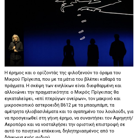
Η έρημος και ο ορίζοντάς της φιλοξενούν το όραμα του
Μικρού Πρίγκιπα, που με τα μάτια του βλέπει καθαρά τα
πράγματα. Η σκέψη των ενηλίκων είναι διεφθαρμένη και
αλλοιώνει την πραγματικότητα: ο Μικρός Πρίγκιπας θα
εγκαταλείψει, «επί πτερύγων ονείρων», τον μακρινό και
μικροσκοπικό αστεροειδή B612 με τα μπαομπάμπ, τα
αμέτρητα ηλιοβασιλέματα και το αγαπημένο του λουλούδι, για
να προσγειωθεί στη γήινη έρημο, να συναντήσει τον Αφηγητή/
Αεροπόρο και να νοσταλγήσει την οριστική επιστροφή σε
αυτό το ποιητικό επέκεινα, δηλητηριασμένος από το
δάγκωμα ενός φιδιού.