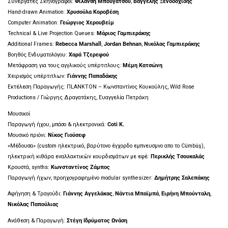
Συνεργάτες Σκηνογράφοι:
Φιλάνθη
Μπουγάτσου
,
Βαγγέλης
Ξενοδοχίδης
Hand-drawn Animation:
Χρυσούλα Κοροβέση
Computer Animation:
Γεώργιος Χερουβείμ
Technical & Live Projection Queues:
Μάριος
Γαμπιεράκης
Additional Frames:
Rebecca Marshall
,
Jordan Behnan
,
Νικόλας
Γαμπιεράκης
Βοηθός Ενδυματολόγου:
Χαρά Τζερεφού
Μετάφραση για τους αγγλικούς υπέρτιτλους:
Μέμη
Κατσώνη
Χειρισμός υπέρτιτλων:
Γιάννης Παπαδάκης
Εκτέλεση Παραγωγής: ΠLANKTON – Κωνσταντίνος Κουκούλης, Wild Rose
Productions / Γιώργης Δραγατάκης, Ευαγγελία Πετράκη
Μουσικοί
Παραγωγή ήχου, μπάσο & ηλεκτρονικά:
Coti K.
Μουσικό πριόνι:
Νίκος Γιούσεφ
«Μέδουσα» (custom ηλεκτρικό, βαρύτονο έγχορδο εμπνευσμνο απο το Cümbüş),
ηλεκτρική κιθάρα εναλλακτικών κουρδισμάτων με εφέ:
Περικλής
Τσουκαλάς
Κρουστά, synths:
Κωνσταντίνος Ζάμπος
Παραγωγή ήχων, προηχογραφημένο modular synthesizer:
Δημήτρης
Σαλεπάκης
Αφήγηση & Τραγούδι:
Γιάννης Αγγελάκας
,
Νάντια Μπαϊμπά
,
Ειρήνη Μπούνταλη
,
Νικόλας
Παπούλιας
Ανάθεση & Παραγωγή:
Στέγη Ιδρύματος Ωνάση