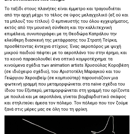
Το ταξίδι στους πλανήτες είναι έμμετρο και τραγουδιέται
από την αρχή μέχρι το τέλος σε ύφος μελαγχολικό (εξ ού και
τα μπλουζ του τίτλου). Ο εμπνευστής του όλου εγχειρήματος,
εκτός από την μουσική σύνθεση και την καλλιτεχνική
επιμέλεια, συνυπογράφει με τη Θεοδώρα Καπράλου την
ελεύθερη διασκευή της μετάφρασης του Στρατή Τσίρκα,
προσθέτοντας έντεχνα στίχους. Ένας αεροπόρος με ψυχή
μικρού παιδιού πέφτει με το αεροπλάνο του στην έρημο, και
το κοινό παρακολουθεί ένα οπτικό κομψοτέχνημα: τα
κινούμενα σχέδια των animation artists Χρυσούλας Κοροβέση
(σε ιδιόχειρο σχέδιο), του Αριστοτέλη Μαραγκού και του
Γεώργιου Χερουβείμ (σε κομπιούτερ) παρουσιάζουν μια
φωτεινή γραμμή που μεταμορφώνεται στα naïve σχέδια του
ίδιου του Εξυπερύ, μεταμορφώνεται στη γραμμή του ορίζοντα
με πουλιά και με αεροπλάνα, γίνεται βομβαρδιστικό σκάφος
και στηλιτεύει άμεσα τον πόλεμο. Τον πόλεμο που τον ζούμε
ξανά στις μέρες μας σε όλη του τη φρίκη.