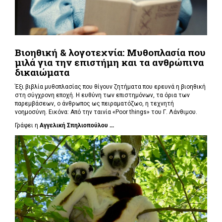
Βιοηθική & λογοτεχνία: Μυθοπλασία που
μιλά για την επιστήμη και τα ανθρώπινα
δικαιώματα
Έξι βιβλία μυθοπλασίας που θίγουν ζητήματα που ερευνά η βιοηθική
στη σύγχρονη εποχή. Η ευθύνη των επιστημόνων, τα όρια των
παρεμβάσεων, ο άνθρωπος ως πειραματόζωο, η τεχνητή
νοημοσύνη. Εικόνα: Από την ταινία «Poor things» του Γ. Λάνθιμου.
Γράφει η
Αγγελική Σπηλιοπούλου ...