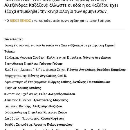
Αλεξάνδρας Καζάζου): άλλωστε κι εδώ η κα Καζάζου έχει
έξοχα επιμεληθεί την κινησιολογία των ερμηνευτών.
* Ο
ΝΙΚΟΣ
ΞΕΝΙΟΣ
είναι εκπαιδευτικός, συγγραφέας και κριτικός θεάτρου.
Συντελεστές
Βασισμένο στο κείμενο του
Αντουάν ντε Σαιντ-Εξυπερύ
σε μετάφραση
Στρατή
Τσίρκα
Σύλληψη, Μουσική Σύνθεση, Καλλιτεχνική Επιμέλεια:
Γιάννης
Αγγελάκας
Σκηνοθετική Επιμέλεια:
Γιώργος
Γούσης
Ελεύθερη Διασκευή & Πρωτότυποι Στίχοι:
Γιάννης
Αγγελάκας
,
Θεοδώρα
Καπράλου
Ενορχήστρωση:
Γιάννης Αγγελάκας
,
Coti
K.
Δραματουργική Επεξεργασία:
Γιώργος Γούσης
,
Αντώνης Τσιοτσιόπουλος
Σκηνικά:
Λουκάς Μπάκας
Φωτιστικός Σχεδιασμός:
Ελίζα
Αλεξανδροπούλου
Animation Direction:
Αριστοτέλης Μαραγκός
Επιμέλεια Κίνησης:
Αλεξάνδρα Καζάζου
Ενδυματολογική Επιμέλεια:
Κατερίνα
Ζούρα
Διεύθυνση Παραγωγής:
Κάσση Καφέτση
Βοηθός Σκηνοθέτη:
Αρσένης Πολυμενόπουλος