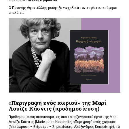
Ο Παναγής Αφεντέλλης ρούφηξε νωχελικά τον καφέ του κι άφησε
απαλά τ...
«Περιγραφή ενός χωριού» της Μαρί
Λουίζε Κάσνιτς (προδημοσίευση)
Προδημοσίευση αποσπάσματος από το πεζογραφικό έργο της Μαρί
Λουίζε Κάσνιτς [Marie Luise Kaschnitz] «Περιγραφή ενός χωριού»
(Μετάφραση – Επίμετρο – Σημειώσεις: Αλέξανδρος Κυπριώτης), το