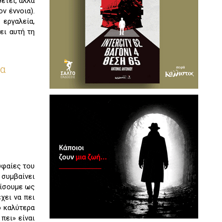
έτει, αλλά
ν έννοια).
 εργαλεία,
ει αυτή τη
σα
υφαίες του
 συμβαίνει
ρίσουμε ως
χει να πει
ο καλύτερα
πει» είναι