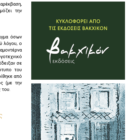
παρέκβαση,
μόζει την
ειγμα όσων
ύ λόγου, ο
αμοντέρνα
ογοτεχνικό
έδειξαν σε
ότυπο του
ρίθηκε από
ς (με την
 του.
ς