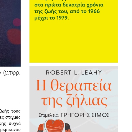
 (μτφρ.
 ζωής τους
ες στιγμές
ξης συχνά
Αμερικανός