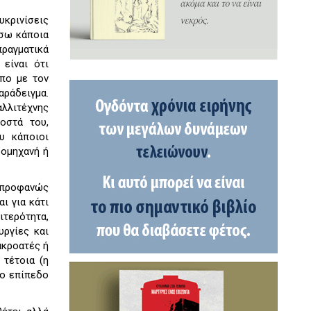
υκρινίσεις
ίσω κάποια
πραγματικά
είναι ότι
όπο με τον
αράδειγμα.
λλιτέχνης
οστά του,
υ κάποιοι
φομηχανή ή
ι προφανώς
ι για κάτι
ιτερότητα,
υργίες και
ακροατές ή
 τέτοια (η
ιο επίπεδο