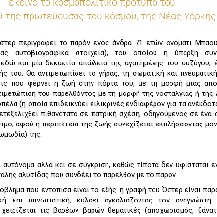
– εκείνο το κοσμοπολίτικο πρότυπο του
ύ της πρωτεύουσας του κόσμου, της Νέας Υόρκης
Όστερ περιγράφει το παρόν ενός άνδρα 71 ετών ονόματι Μπαου
ας αυτοβιογραφικά στοιχεία), του οποίου η ύπαρξη συν
εδώ και μία δεκαετία απώλεια της αγαπημένης του συζύγου, 
ς του. Θα αντιμετωπίσει το γήρας, τη σωματική και πνευματική
εις που φέρνει η ζωή στην πόρτα του, με τη μορφή μιας απο
τιμετώπιση του παρελθόντος με τη μορφή της νοσταλγίας ή της 
οπέλα (η οποία επιδεικνύει ειλικρινές ενδιαφέρον για τα ανέκδοτ
ετεξελιχθεί πιθανότατα σε πατρική σχέση, οδηγούμενος σε ένα 
σιμο, αφού η περιπέτεια της ζωής συνεχίζεται εκπλήσσοντας μο
ωμωδία) της.
ι αυτόνομα αλλά και σε σύγκριση, καθώς τίποτα δεν υφίσταται ε
γάλης αλυσίδας που συνδέει το παρελθόν με το παρόν.
ρόβλημα που εντόπισα είναι το εξής: η γραφή του Όστερ είναι πα
ική και υπνωτιστική, κυλάει αγκαλιάζοντας τον αναγνώστη
χειρίζεται τις βαρέων βαρών θεματικές (αποχωρισμός, θάνατ