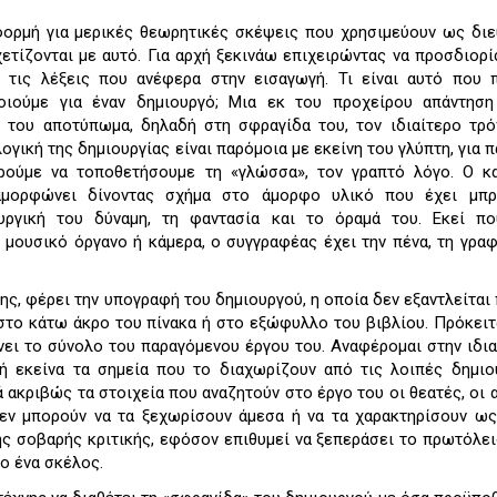
φορμή για μερικές θεωρητικές σκέψεις που χρησιμεύουν ως διε
χετίζονται με αυτό. Για αρχή ξεκινάω επιχειρώντας να προσδιορ
 τις λέξεις που ανέφερα στην εισαγωγή. Τι είναι αυτό που 
οιούμε για έναν δημιουργό; Μια εκ του προχείρου απάντηση 
 του αποτύπωμα, δηλαδή στη σφραγίδα του, τον ιδιαίτερο τρ
ογική της δημιουργίας είναι παρόμοια με εκείνη του γλύπτη, για π
ρούμε να τοποθετήσουμε τη «γλώσσα», τον γραπτό λόγο. Ο κα
διαμορφώνει δίνοντας σχήμα στο άμορφο υλικό που έχει μπρ
υργική του δύναμη, τη φαντασία και το όραμά του. Εκεί πο
, μουσικό όργανο ή κάμερα, ο συγγραφέας έχει την πένα, τη γρα
νης, φέρει την υπογραφή του δημιουργού, η οποία δεν εξαντλείτα
το κάτω άκρο του πίνακα ή στο εξώφυλλο του βιβλίου. Πρόκειτα
νει το σύνολο του παραγόμενου έργου του. Αναφέρομαι στην ιδια
 ή εκείνα τα σημεία που το διαχωρίζουν από τις λοιπές δημιο
τά ακριβώς τα στοιχεία που αναζητούν στο έργο του οι θεατές, οι 
δεν μπορούν να τα ξεχωρίσουν άμεσα ή να τα χαρακτηρίσουν ως
της σοβαρής κριτικής, εφόσον επιθυμεί να ξεπεράσει το πρωτόλε
το ένα σκέλος.