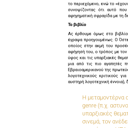
το περιεχόμενο, ενώ το «έχου
συνοψίζοντας ότι αυτό που
αφηγηματική σφραγίδα με τη δ
Το βιβλίο
Ας έρθουμε όμως στο βιβλίο
έγραψα προηγουμένως. Ο Όστε
οποίος στην ακμή του προσέ
αφήγησή του, ο τρόπος με τον
ύφος και τις υπαρξιακές θεμα
μια από τις πιο αγαπητές 
Εβραιοαμερικανού της πρωτεύο
λογοτεχνικούς κριτικούς γι
αυστηρή λογοτεχνική έννοια), 
Η μεταμοντέρνα α
genre (π.χ. αστυν
υπαρξιακές θεματ
σινεμά, τον ανέδε