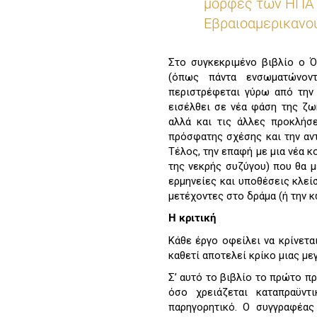
μορφές των ΗΠΑ 
Εβραιοαμερικανο
Στο συγκεκριμένο βιβλίο ο 
(όπως πάντα ενσωματώνοντ
περιστρέφεται γύρω από την 
εισέλθει σε νέα φάση της ζωή
αλλά και τις άλλες προκλήσ
πρόσφατης σχέσης και την αν
Τέλος, την επαφή με μια νέα κ
της νεκρής συζύγου) που θα μ
ερμηνείες και υποθέσεις κλεί
μετέχοντες στο δράμα (ή την κ
Η κριτική
Κάθε έργο οφείλει να κρίνετα
καθετί αποτελεί κρίκο μιας με
Σ’ αυτό το βιβλίο το πρώτο π
όσο χρειάζεται καταπραϋντ
παρηγορητικό. Ο συγγραφέας 