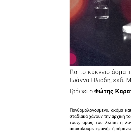
Για το κύκνειο άσμα 
Ιωάννα Ηλιάδη, εκδ. Μ
Γράφει ο
Φώτης Καρα
Πανθομολογούμενα, ακόμα και
σταδιακά χάνουν την αρχική τ
τους, όμως του λείπει η λο
αποκαλούμε «φωνή» ή «έμπνε