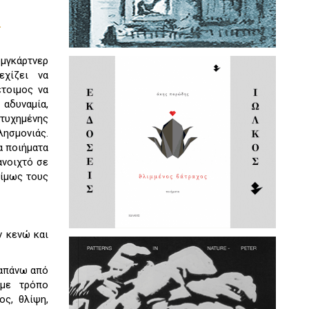
.
μγκάρτνερ
εχίζει να
έτοιμος να
 αδυναμία,
τυχημένης
λησμονιάς.
α ποιήματα
ανοιχτό σε
νίμως τους
ν κενώ και
ραπάνω από
 με τρόπο
ος, θλίψη,