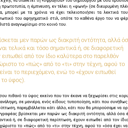
τέχνης να διαθέτει τη «σφραγίδα» του δημιουργού με όσα προϋποθ
 η πρωτοτυπία, η έμπνευση, εν τέλει η «φωνή» (σε διευρυμένη πλέο
α, μπορεί με τα χρόνια να έχει τελειοποιήσει τα λεκτικά του
ωπικό του αφηγηματικό στιλ, οπότε το καθένα έργο του να φέρ
θιστά αναγνωρίσιμο στο κοινό του.
σκεται μεν παρών ως διακριτή οντότητα, αλλά ό
ίναι τελικά και τόσο σημαντικά ή, σε διαφορετική
 ειπωθεί από τον ίδιο καλύτερα στο παρελθόν
ώριστο το «πώς» από το «τι» στην τέχνη, αφού το
 είναι το περιεχόμενο, ενώ το «έχουν ειπωθεί
το ύφος).
ξίσου πιθανό το ύφος εκείνο που τον έκανε να ξεχωρίσει στις κορ
πανάληψη, σε μανιέρα, ενός είδους τυποποίηση, κάτι που συνήθως
ρίπτωση, παρεμβάλλεται κάτι άλλο, κάτι που θα μπορούσαμε να ο
γραφέας βρίσκεται μεν παρών ως διακριτή οντότητα, αλλά όσα έ
μαντικά ή, σε διαφορετική περίπτωση, έχουν ειπωθεί από τον ίδι
χώριστο το «πώς» από το «τι» στην τέχνη, αφού το «όσα έχει να 