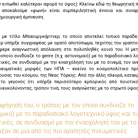
ν ειπωθεί καλύτερα» αφορά το ύφος). Κλείνω εδώ τη θεωρητική 
 αποκαλούμε «φωνή» είναι συμπεριληπτική έννοια και συναρ
ημιουργική έμπνευση.
 με τίτλο
Μπαουμγκάρτνερ
, το οποίο αποτελεί τυπικό παράδ
ρ υπήρξε συγγραφέας με ορατό αποτύπωμα, τεχνίτης του γραπτο
φερε αναγνωστική απόλαυση στο πολυπληθές κοινό του. Η μετ
 οποίο συνδύαζε το genre (π.χ. αστυνομικό) με το παραδοσιακό λ
τικές, σε συνδυασμό με την ενασχόλησή του με το σινεμά, τον αν
πνευματικές μορφές των ΗΠΑ – εκείνο το κοσμοπολίτικο πρ
υσας του κόσμου, της Νέας Υόρκης. Από την άλλη πλευρά, κατακ
α το γεγονός ότι υπήρξε περισσότερο εμπορικός από ποιοτικό
διευκολύνοντας, τρόπον τινά, τους αναγνώστες με το στρωτό ύφος
φήγησή του, ο τρόπος με τον οποίο συνδύαζε το
ομικό) με το παραδοσιακό λογοτεχνικό ύφος και τι
ικές, σε συνδυασμό με την ενασχόλησή του με το
ιξαν σε μια από τις πιο αγαπητές πνευματικές