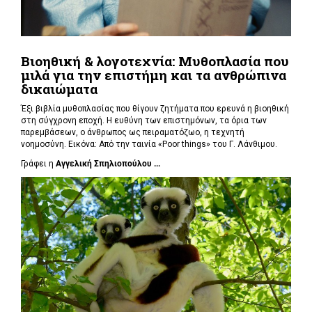
Βιοηθική & λογοτεχνία: Μυθοπλασία που
μιλά για την επιστήμη και τα ανθρώπινα
δικαιώματα
Έξι βιβλία μυθοπλασίας που θίγουν ζητήματα που ερευνά η βιοηθική
στη σύγχρονη εποχή. Η ευθύνη των επιστημόνων, τα όρια των
παρεμβάσεων, ο άνθρωπος ως πειραματόζωο, η τεχνητή
νοημοσύνη. Εικόνα: Από την ταινία «Poor things» του Γ. Λάνθιμου.
Γράφει η
Αγγελική Σπηλιοπούλου ...