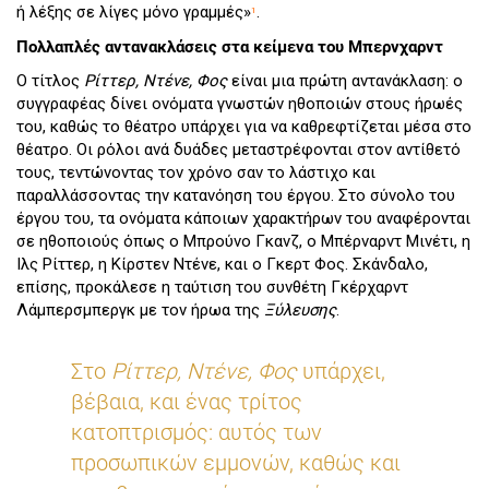
ή λέξης σε λίγες μόνο γραμμές»
.
1
Πολλαπλές αντανακλάσεις στα κείμενα του Μπερνχαρντ
Ο τίτλος
Ρίττερ, Ντένε, Φος
είναι μια πρώτη αντανάκλαση: ο
συγγραφέας δίνει ονόματα γνωστών ηθοποιών στους ήρωές
του, καθώς το θέατρο υπάρχει για να καθρεφτίζεται μέσα στο
θέατρο. Οι ρόλοι ανά δυάδες μεταστρέφονται στον αντίθετό
τους, τεντώνοντας τον χρόνο σαν το λάστιχο και
παραλλάσσοντας την κατανόηση του έργου. Στο σύνολο του
έργου του, τα ονόματα κάποιων χαρακτήρων του αναφέρονται
σε ηθοποιούς όπως ο Μπρούνο Γκανζ, ο Μπέρναρντ Μινέτι, η
Ιλς Ρίττερ, η Κίρστεν Ντένε, και ο Γκερτ Φος. Σκάνδαλο,
επίσης, προκάλεσε η ταύτιση του συνθέτη Γκέρχαρντ
Λάμπερσμπεργκ με τον ήρωα της
Ξύλευσης
.
Στο
Ρίττερ, Ντένε, Φος
υπάρχει,
βέβαια, και ένας τρίτος
κατοπτρισμός: αυτός των
προσωπικών εμμονών, καθώς και