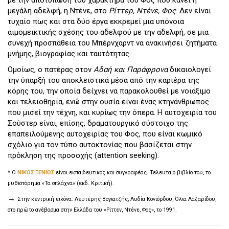
μεγάλη αδελφή, η Ντένε, στο
Ρίττερ, Ντένε, Φος
. Δεν είναι
τυχαίο πως και στα δύο έργα εκκρεμεί μια υπόνοια
αιμομεικτικής σχέσης του αδελφού με την αδελφή, σε μια
συνεχή προσπάθεια του Μπέρνχαρντ να ανακινήσει ζητήματα
μνήμης, βιογραφίας και ταυτότητας.
Ομοίως, ο πατέρας στον
Αδαή και Παράφρονα
δικαιολογεί
την ύπαρξή του αποκλειστικά μέσα από την καριέρα της
κόρης του, την οποία δείχνει να παρακολουθεί με νοιάξιμο
και τελειοθηρία, ενώ στην ουσία είναι ένας κτηνάνθρωπος
που μισεί την τέχνη, και κυρίως την όπερα. Η αυτοχειρία του
Σούστερ είναι, επίσης, δραματουργικό σύστοιχο της
επαπειλούμενης αυτοχειρίας του Φος, που είναι κωμικό
σχόλιο για τον τύπο αυτοκτονίας που βασίζεται στην
πρόκληση της προσοχής (attention seeking).
* Ο
ΝΙΚΟΣ ΞΕΝΙΟΣ
είναι εκπαιδευτικός και συγγραφέας. Τελευταίο βιβλίο του, το
μυθιστόρημα «Τα σπλάχνα» (εκδ. Κριτική).
→
Στην κεντρική εικόνα: Λευτέρης Βογιατζής, Λυδία Κονιόρδου, Όλια Λαζαρίδου,
στο πρώτο ανέβασμα στην Ελλάδα του «Ρίττεν, Ντένε, Φος», το 1991.