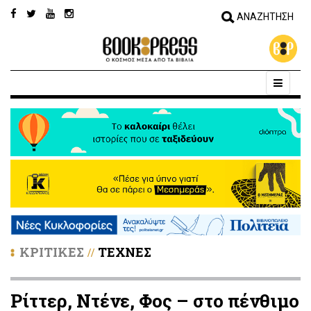
ΚΡΙΤΙΚΕΣ
ΤΕΧΝΕΣ
//
Ρίττερ, Ντένε, Φος – στο πένθιμο