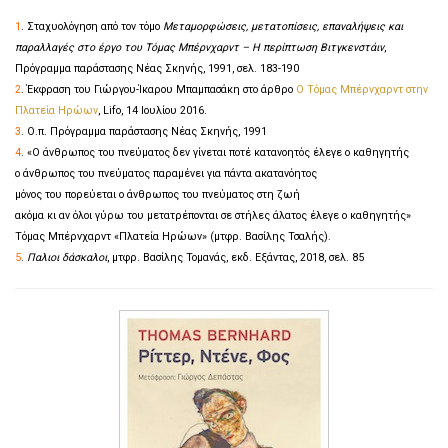
1
. Σταχυολόγηση από τον τόμο
Μεταμορφώσεις, μετατοπίσεις, επαναλήψεις και
παραλλαγές στο έργο του Τόμας Μπέρνχαρντ – Η περίπτωση Βιτγκενστάιν
,
Πρόγραμμα παράστασης Νέας Σκηνής, 1991, σελ. 183-190
2
. Έκφραση του Γιώργου-Ίκαρου Μπαμπασάκη στο άρθρο
Ο Τόμας Μπέρνχαρντ στην
Πλατεία Ηρώων
, Lifo, 14 Ιουλίου 2016.
3
. Ο.π. Πρόγραμμα παράστασης Νέας Σκηνής, 1991
4
. «Ο άνθρωπος του πνεύματος δεν γίνεται ποτέ κατανοητός έλεγε ο καθηγητής
ο άνθρωπος του πνεύματος παραμένει για πάντα ακατανόητος
μόνος του πορεύεται ο άνθρωπος του πνεύματος στη ζωή
ακόμα κι αν όλοι γύρω του μετατρέπονται σε στήλες άλατος έλεγε ο καθηγητής»
Τόμας Μπέρνχαρντ «Πλατεία Ηρώων» (μτφρ. Βασίλης Τσαλής).
5
.
Παλιοι δάσκαλοι
, μτφρ. Βασίλης Τομανάς, εκδ. Εξάντας, 2018, σελ. 85