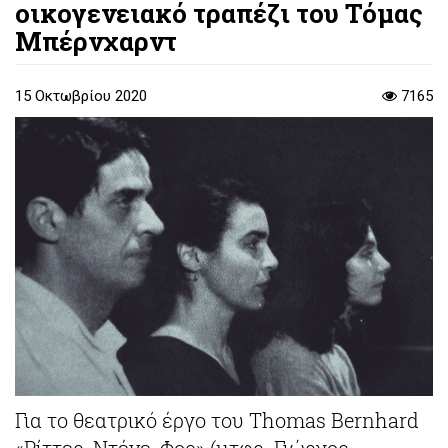
οικογενειακό τραπέζι του Τόμας
Μπέρνχαρντ
15 Οκτωβρίου 2020
7165
Για το θεατρικό έργο του Thomas Bernhard
«Ρίττερ, Ντένε, Φος» (μτφρ. Γιώργος