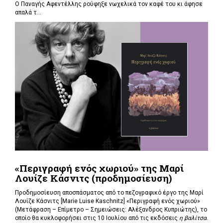
Ο Παναγής Αφεντέλλης ρούφηξε νωχελικά τον καφέ του κι άφησε
απαλά τ...
«Περιγραφή ενός χωριού» της Μαρί
Λουίζε Κάσνιτς (προδημοσίευση)
Προδημοσίευση αποσπάσματος από το πεζογραφικό έργο της Μαρί
Λουίζε Κάσνιτς [Marie Luise Kaschnitz] «Περιγραφή ενός χωριού»
(Μετάφραση – Επίμετρο – Σημειώσεις: Αλέξανδρος Κυπριώτης), το
οποίο θα κυκλοφορήσει στις 10 Ιουλίου από τις εκδόσεις
η βαλίτσα
.