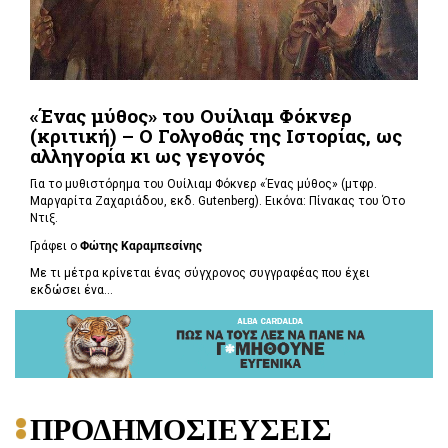
«Ένας μύθος» του Ουίλιαμ Φόκνερ
(κριτική) – Ο Γολγοθάς της Ιστορίας, ως
αλληγορία κι ως γεγονός
Για το μυθιστόρημα του Ουίλιαμ Φόκνερ «Ένας μύθος» (μτφρ.
Μαργαρίτα Ζαχαριάδου, εκδ. Gutenberg). Εικόνα: Πίνακας του Ότο
Ντιξ.
Γράφει ο
Φώτης Καραμπεσίνης
Με τι μέτρα κρίνεται ένας σύγχρονος συγγραφέας που έχει
εκδώσει ένα...
ΠΡΟΔΗΜΟΣΙΕΥΣΕΙΣ