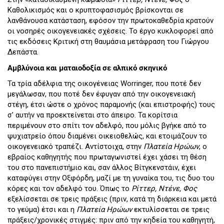
Καθολικισμός και ο κρυπτοφασισμός βρίσκονται σε
λανθάνουσα κατάσταση, εφόσον την πρωτοκαθεδρία κρατούν
οι νοσηρές οικογενειακές σχέσεις. Το έργο κυκλοφορεί από
τις εκδόσεις Κριτική στη θαυμάσια μετάφραση του Γιώργου
Δεπάστα.
Αμβλύνοια και ματαιοδοξία σε αλπικό σκηνικό
Τα τρία αδέλφια της οικογένειας Worringer, που ποτέ δεν
μεγάλωσαν, που ποτέ δεν έφυγαν από την οικογενειακή
στέγη, έτσι ώστε ο χρόνος παραμονής (και επιστροφής) τους
σ’ αυτήν να προεκτείνεται στο άπειρο. Τα κορίτσια
περιμένουν στο σπίτι τον αδελφό, που μόλις βγήκε από το
ψυχιατρείο όπου διαμένει οικειοθελώς, και ετοιμάζουν το
οικογενειακό τραπέζι. Αντίστοιχα, στην
Πλατεία Ηρώων
, ο
εβραίος καθηγητής που πρωταγωνιστεί έχει χάσει τη θέση
του στο πανεπιστήμιο και, σαν άλλος Βίτγκενστάιν, έχει
καταφύγει στην Οξφόρδη, μαζί με τη γυναίκα του, τις δυο του
κόρες και τον αδελφό του. Όπως το
Ρίττερ, Ντένε, Φος
εξελίσσεται σε τρεις πράξεις (πριν, κατά τη διάρκεια και μετά
το γεύμα) έτσι και η
Πλατεία Ηρώων
εκτυλίσσεται σε τρεις
πράξεις/χρονικές στιγμές: πριν από την κηδεία του καθηγητή,