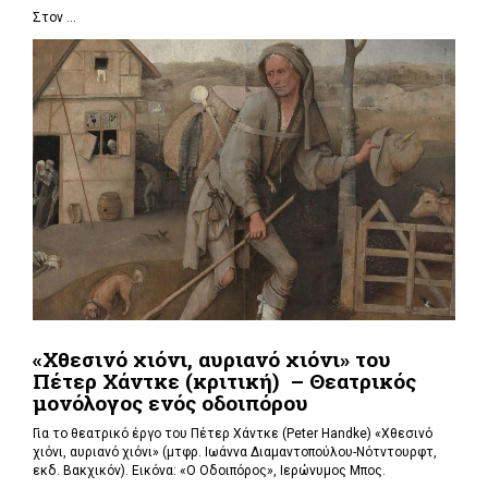
Στον ...
«Χθεσινό χιόνι, αυριανό χιόνι» του
Πέτερ Χάντκε (κριτική) – Θεατρικός
μονόλογος ενός οδοιπόρου
Για το θεατρικό έργο του Πέτερ Χάντκε (Peter Handke) «Χθεσινό
χιόνι, αυριανό χιόνι» (μτφρ. Ιωάννα Διαμαντοπούλου-Νότντουρφτ,
εκδ. Βακχικόν). Εικόνα: «Ο Οδοιπόρος», Ιερώνυμος Μπος.