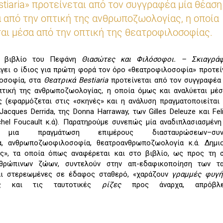
stiaria» προτείνεται από τον συγγραφέα μία θέαση
 από την οπτική της ανθρωποζωολογίας, η οποία
αι μέσα από την οπτική της θεατροφιλοσοφίας.
ο βιβλίο του Πεφάνη
Θιασώτες και Φιλόσοφοι. – Σκιαγρά
γει ο ίδιος για πρώτη φορά τον όρο «θεατροφιλοσοφία» προτεί
λοσοφία, στα
Θεατρικά
Bestiaria
προτείνεται από τον συγγραφέα
πτική της ανθρωποζωολογίας, η οποία όμως και αναλύεται μέσ
 (εφαρμόζεται στις «σκηνές» και η ανάλυση πραγματοποιείτα
ques Derrida, της Donna Harraway, των Gilles Deleuze και Felix
chel Foucault κ.ά). Παρατηρούμε συνεπώς μία αναδιπλασιασμέν
ια πραγμάτωση επιμέρους διασταυρώσεων–συναν
, ανθρωποζωοφιλοσοφία, θεατροανθρωποζωολογία κ.ά. Δημιο
ής», τα οποία όπως αναφέρεται και στο βιβλίο, ως προς τη 
θρώπινων ζώων, συντελούν στην απ-εδαφικοποίηση των τα
αι στερεωμένες σε έδαφος σταθερό, «χαράζουν
γραμμές φυγ
ητες και τις ταυτοτικές
ρίζες
προς άναρχα, απρόβλ