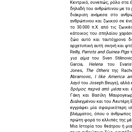
Κεντρικό, συνεπώς, ρόλο στα
δηλαδή του ανθρώπινου με το 
διάκριση ανάμεσα στο ανθρ
ανθρώπινου και ζωικού σε ένα
το 30.000 π.Χ. από τις ζωικ
κάτοικος του σπηλαίου χαράσ
ζώο αυτό και ταυτόχρονα δι
αρχετυπική αυτή σκηνή και φτ
Reilly,
Parrots
and
Guinea
Pigs
για αίμα
του Sven Stilinov
Garcia,
Helena
του Evaris
Jones,
The
Others
της Rach
Abramovic,
I
like
America
a
λαγό
του Joseph Beuys), αλλά 
δρόμος περνά από μέσα
και
Γάκη και Βασίλη Μαυρογεω
Διαλεγμένου και του Λευτέρη 
εγγράφει μία σφαιρικότερη ι
βλέμματος, όπου ο άνθρωπος 
πρώτη φορά το ελλιπές της μέ
Μια Ιστορία του θεάτρου ή μι