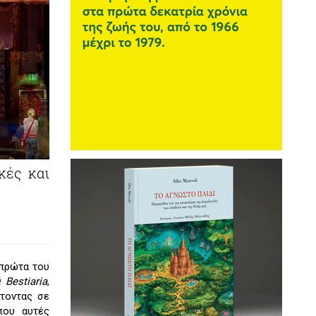
κές και
 πρώτα του
ά
Bestiaria
,
έτοντας σε
που αυτές