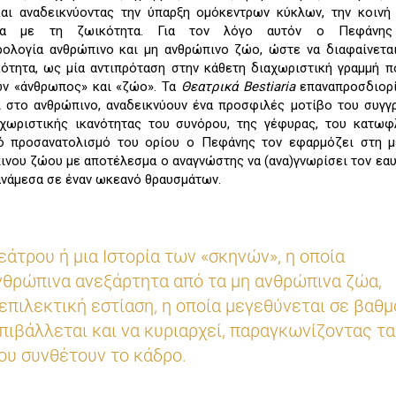
και αναδεικνύοντας την ύπαρξη ομόκεντρων κύκλων, την κοιν
ητα με τη ζωικότητα. Για τον λόγο αυτόν ο Πεφάνης 
ρολογία ανθρώπινο και μη ανθρώπινο ζώο, ώστε να διαφαίνετα
ότητα, ως μία αντιπρόταση στην κάθετη διαχωριστική γραμμή π
ν «άνθρωπος» και «ζώο». Τα
Θεατρικά
Bestiaria
επαναπροσδιορ
 στο ανθρώπινο, αναδεικνύουν ένα προσφιλές μοτίβο του συγγ
χωριστικής ικανότητας του συνόρου, της γέφυρας, του κατωφλ
ό προσανατολισμό του ορίου ο Πεφάνης τον εφαρμόζει στη μ
ινου ζώου με αποτέλεσμα ο αναγνώστης να (ανα)γνωρίσει τον εαυ
ανάμεσα σε έναν ωκεανό θραυσμάτων.
εάτρου ή μια Ιστορία των «σκηνών», η οποία
νθρώπινα ανεξάρτητα από τα μη ανθρώπινα ζώα,
 επιλεκτική εστίαση, η οποία μεγεθύνεται σε βαθμ
επιβάλλεται και να κυριαρχεί, παραγκωνίζοντας τα
ου συνθέτουν το κάδρο.