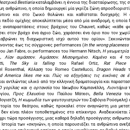
Θεατρικά
Bestiaria
καταλαμβάνει η έννοια της διασταύρωσης, της 
μη ανθρώπινο, η οποία δημιουργεί μία γκρίζα ζώνη απροσδιοριστί
ώπινο και στο ζωικό θολώνει και καθίσταται δυσχερής. Η 
 πεδίο ομίχλης αποκαλύπτεται μέσα από μία αναδρομή, η οποία 
ές αναπαραστάσεις στους βράχους του Chauvet, καθώς «κάθε 
σει στον βράχο ένα άγριο ζώο, χαράσσει ένα όριο που τον χωρί
αβρώνει τη διαχωριστική ισχύ αυτού του ορίου». Ξεκινώντα
άνοντας έως τις σύγχρονες performances (
In the wrong placenes
του Jan Fabre, οι performances του Hermann Nitsch,
Η γεωμετρία 
ic,
Λίαν αιμάσσον. Αιμάσσον. Μισοψημένο. Καμένο
και
4
το
tti,
The
Sky
is
falling
του Rafael Ortiz,
Rat
Piec
el Rosenthal,
Κόλαση
του Romeo Castellucci,
Dragon
Heads
nd
America
likes
me
και
Πώς να εξηγήσεις τις εικόνες σε έ
και αντλώντας υλικό από την ελληνική δραματουργία και παραστασ
Ο γορίλας και η ορτανσία
του Ιάκωβου Καμπανέλλη,
Λιοντάρια
ργίου,
Προς Ελευσίνα
του Παύλου Μάτεσι,
Bella V
enezia
το
Βογιατζή,
Η κωμωδία των ψευτογιατρών
του Σαβόγια Ρούσμελη)
στορία του θεάτρου, καθώς προκαλεί στον αναγνώστη μια μετα
δεν είναι πλέον τοποθετημένος στο επίκεντρο. Αναδεικνύεται 
χρι τώρα προσέγγισης, μιας καθαρά δηλαδή προσέγγισης ανθρωπο
α Ιστορία των «σκηνών», η οποία παρουσιάζει τα ανθρώπινα ανεξ