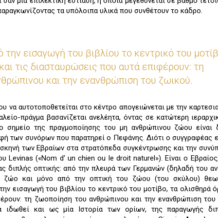
 σαν μια επιλεκτική εστίαση, η οποία μεγεθύνεται σε βαθμό τέτοι
 παραγκωνίζοντας τα υπόλοιπα υλικά που συνθέτουν το κάδρο.
 την εισαγωγή του βιβλίου το κεντρικό του μοτίβ
 και τις διασταυρώσεις που αυτά επιφέρουν: τη
θρώπινου και την ενανθρώπιση του ζωικού.
υ να αυτοτοποθετείται στο κέντρο απογειώνεται με την καρτεσι
αλείο-πράγμα βασανίζεται ανελέητα, όντας σε κατώτερη ιεραρχι
ο σημείο της πραγμοποίησης του μη ανθρώπινου ζώου είναι δ
φή των συνόρων που παρατηρεί ο Πεφάνης. Διότι ο συγγραφέας ε
η σκηνή των Εβραίων στα στρατόπεδα συγκέντρωσης και την συνύ
 Levinas («Nom d' un chien ou le droit naturel»). Είναι ο Εβραίο
ας διπλής οπτικής: από την πλευρά των Γερμανών (δηλαδή του α
ως ζώο και μόνο από την οπτική του ζώου (του σκύλου) θεω
ην εισαγωγή του βιβλίου το κεντρικό του μοτίβο, τα ολισθηρά όρ
έρουν: τη ζωοποίηση του ανθρώπινου και την ενανθρώπιση του
να ιδωθεί και ως μία Ιστορία των ορίων, της παραγωγής δι