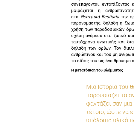
συνεπάγονται, εντοπίζοντας 
μοιράζεται η ανθρωπινότ
στα
Θεατρικά
Bestiaria
την ο
παρονομαστής, δηλαδή η ζωικ
χρήση των παραδοσιακών όρω
σχέση ανάμεσα στο ζωικό και
ταυτόχρονα ενωτικής και δια
δηλαδή των ορίων. Τον διπλ
ανθρώπινου και του μη ανθρώπ
το είδος του ως ένα θραύσμα 
Η μετατόπιση του βλέμματος
Μια Ιστορία του θ
παρουσιάζει τα α
φαντάζει σαν μια
τέτοιο, ώστε να 
υπόλοιπα υλικά π