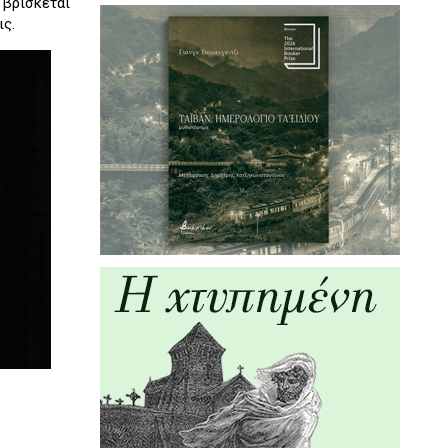
βρίσκεται
ις.