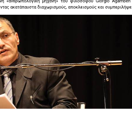
νη «ανθρωπολογική μηχανή» του φιλοσόφου Giorgio Agamben 
οντας ακατάπαυστα διαχωρισμούς, αποκλεισμούς και συμπεριλήψε