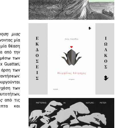
φηση μιας
νοντας μία
 μία θέαση
α από την
ι μέσω των
 Guattari,
η άρση των
τήσεων:
υργούνται
σχέση των
υτοτήτων,
ής
από τις
επτα και