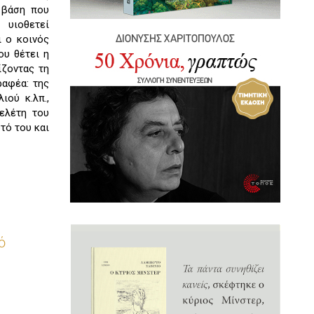
ή βάση που
υιοθετεί
ι ο κοινός
ου θέτει η
ίζοντας τη
ραφέα: της
ιού κ.λπ.,
ελέτη του
τό του και
ό