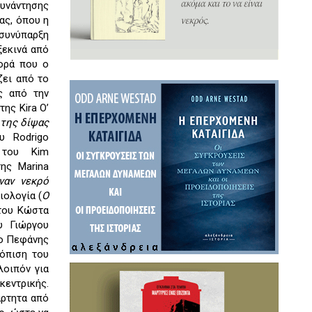
συνάντησης
ας, όπου η
συνύπαρξη
ξεκινά από
φορά που ο
ζει από το
ς από την
s
της Kira O’
της δίψας
υ Rodrigo
e
του Kim
της Marina
ναν νεκρό
ιολογία (
Ο
του Κώστα
υ Γιώργου
 ο Πεφάνης
τόπιση του
λοιπόν για
κεντρικής.
άρτητα από