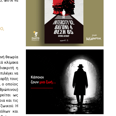
ο, ώστε να
ο,
ανή θεωρία
κά κλίμακα
ιακριτή η
πιλέγει να
παρξή τους
ς, ο οποίος
νθρώπινου)
ρείται ως
ια και τις
 ζωικού. Η
πόλων και