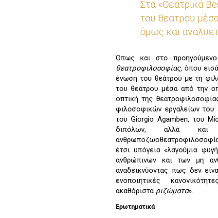
Στα «Θεατρικά Be
του θεάτρου μέσα
όμως και αναλύετ
Όπως και στο προηγούμεν
θεατροφιλοσοφίας,
όπου εισά
ένωση του θεάτρου με τη φι
του θεάτρου μέσα από την ο
οπτική της θεατροφιλοσοφίας
φιλοσοφικών εργαλείων του Jac
του Giorgio Agamben, του Mi
διπόλων, αλλά και μ
ανθρωποζωοθεατροφιλοσοφία
έτσι υπόγεια «λαγούμια φυγ
ανθρώπινων και των μη αν
αναδεικνύοντας πως δεν είν
ενοποιητικές κανονικότ
ακαθόριστα
ριζώματα
».
Ερωτηματικά