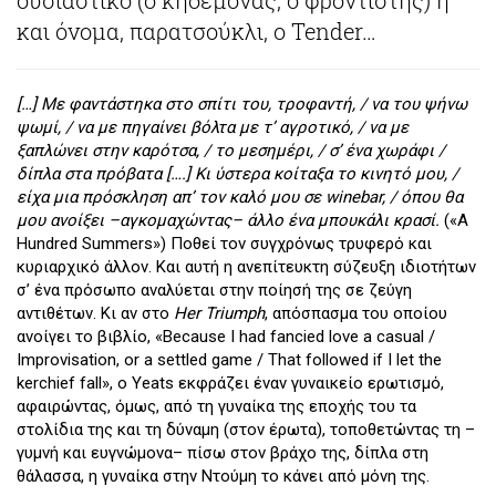
ουσιαστικό (ο κηδεμόνας, ο φροντιστής) ή
και όνομα, παρατσούκλι, ο Tender…
[…] Με φαντάστηκα στο σπίτι του, τροφαντή, / να του ψήνω
ψωμί, / να με πηγαίνει βόλτα με τ’ αγροτικό, / να με
ξαπλώνει στην καρότσα, / το μεσημέρι, / σ’ ένα χωράφι /
δίπλα στα πρόβατα [….] Κι ύστερα κοίταξα το κινητό μου, /
είχα μια πρόσκληση απ’ τον καλό μου σε
wine
bar
, / όπου θα
μου ανοίξει –αγκομαχώντας– άλλο ένα μπουκάλι κρασί.
(«A
Hundred Summers») Ποθεί τον συγχρόνως τρυφερό και
κυριαρχικό άλλον. Και αυτή η ανεπίτευκτη σύζευξη ιδιοτήτων
σ’ ένα πρόσωπο αναλύεται στην ποίησή της σε ζεύγη
αντιθέτων. Κι αν στο
Her
Triumph
, απόσπασμα του οποίου
ανοίγει το βιβλίο, «Because I had fancied love a casual /
Improvisation, or a settled game / That followed if I let the
kerchief fall», o Yeats εκφράζει έναν γυναικείο ερωτισμό,
αφαιρώντας, όμως, από τη γυναίκα της εποχής του τα
στολίδια της και τη δύναμη (στον έρωτα), τοποθετώντας τη –
γυμνή και ευγνώμονα– πίσω στον βράχο της, δίπλα στη
θάλασσα, η γυναίκα στην Ντούμη το κάνει από μόνη της.