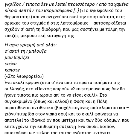
γκρίζος / τίποτα δεν με λυπεί περισσότερο / από τα χαμένα
είκοσι λεπτά / του θερμοσίφωνα […]
(«Το εγκεφαλικό του
θερμοστάτη») και να ανιχνεύσει εκεί την ποιητικότητα, στις
οριακές του στιγμές ή στις λεπτομέρειες – αυτοσαρκάζεται
σχεδόν σ’ αυτή τη διαδρομή, που μας συστήνει με τόλμη την
«πεζή», μικροαστική καταγωγή της.
Η αχνή γραμμή από αλάτι
σ’ αυτή την μπλούζα
μου θυμίζει
εσένα
κάποτε.
(«Στο λεωφορείο»)
Ένα σκυλί εμφανίζεται σ’ ένα από τα πρώτα ποιήματα της
συλλογής, στο «Παντός καιρού»: «Σκεφτόμουνα πως δεν θα
ήτανε τίποτα πιο ωραίο απ’ το να είσαι σκυλί». Στο
συγκεκριμένο (όπως και αλλού) η Φύση και η Πόλη
παρατίθενται αντιθετικά (βροχή/σταγόνες από κλιματιστικά –
χιόνι/πιτυρίδα στον γιακά σου) και το σκυλί φαίνεται να
αποτελεί το ιδανικό ον που μετέχει και των δύο κόσμων, που
επιτυγχάνει την επιθυμητή σύζευξη. Ένα σκυλί, λοιπόν,
επιστρέφει ως τίτλος της τρίτης ενότητας: «ντόγκι».