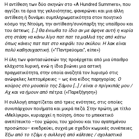
Η αντίθεση των δύο σκηνών στο «A Hundred Summers», που
αγγίζει τα όρια της γελοιότητας, φανερώνει και μια άλλη
αντίθεση ή δυνάμει συμπληρωματικότητα στον ποιητικό
κόσμο της Ντούμη, την αντίθεση/συνύπαρξη της υπαίθρου και
του άστεως.
[…] Θα ένιωθα το ίδιο αν με άφηνε αυτή η κυρία
στη στάση να κάνω λίγο πατ πατ τα μαλλιά της από κάτω
όπως κάνεις πατ πατ στο κεφάλι του σκύλου. Η λακ είναι
πολύ καθησυχαστική.
(«”Παντρεύομαι”, είπε»)
Η ύλη των φαντασιώσεών της προέρχεται από μια ύπαιθρο
ελάχιστα λυρική, ενώ η ίδια βιώνει μια αστική
πραγματικότητα, στην οποία αναζητά τον λυρισμό στις
ανώφελες λεπτομέρειες – ως ένα είδος παρηγορίας.
Ο
κούρος στο μουσείο της Σάμου […] / είναι ο πρίγκιπάς μου /
Αχ και να ήμουν από πέτρα.
(«Παρεξήγηση»)
Η συλλογή απαρτίζεται από τρεις ενότητες, στις οποίες
συνυπάρχουν ποιήματα και μικρά πεζά. Στην πρώτη, με τίτλο
«Μελίγκρα», κυριαρχεί η ποίηση, όπου το μπεκετικό
ανεπίτευκτο –του χώρου, του χρόνου και του αγαπημένου
προσώπου– ενεδρεύει, συχνά με σχεδόν κωμικές συνέπειες.
Έξω από το τζάμι η συλλογή από κάλτσες / σχολαστικά