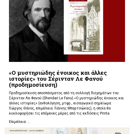
«Ο μυστηριώδης ένοικος και άλλες
ιστορίες» του Σέρινταν Λε Φανού
(προδημοσίευση)
Προδημοσίευση αποσπάσματος από τη συλλογή διηγημάτων του
Σέρινταν Λε Φανού (Sheridan Le Fanu) «Ο μυστηριώδης ένοικος και
άλλες ιστορίες» (ανθολόγηση, μτφρ., εισαγωγικό σημείωμα:
Γιώργος Θάνος, επιμέλεια: Γιάννης Μπαρτσώκας), η οποία θα
κυκλοφορήσει τις επόμενες μέρες από τις εκδόσεις Printa.
Επιμέλεια: ...