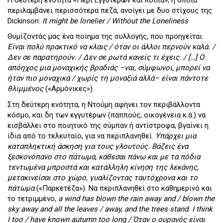
περιλαμβάνει περισσότερα πεζά, ανοίγει με δυο στίχους της
Dickinson:
It might be lonelier /
Without the Loneliness
Θυμίζοντάς μας ένα ποίημα της συλλογής, που προηγείται:
Είναι πολύ πρακτικό να κλαις / όταν οι άλλοι περνούν καλά. /
Δεν σε παρατηρούν. / Δεν σε ρωτά κανείς τι έχεις. / […] Ο
απόηχος μια μοναχικής βραδιάς –ναι, σύμφωνοι, μπορεί να
ήταν πιο μοναχικά / χωρίς τη μοναξιά αλλά– είναι πάντοτε
θλιμμένος
(«Αρμόνικες»)
Στη δεύτερη ενότητα, η Ντούμη αφήνει τον περιβάλλοντα
κόσμο, και δη των εγγυτέρων (παππούς, οικογένεια κ.ά.) να
εισβάλλει στο ποιητικό της σύμπαν ή αντίστροφα, βγαίνει η
ίδια από το τελευταίο, για να περιπλανηθεί.
Υπάρχει μια
καταπληκτική άσκηση για τους γλουτούς. Βάζεις ένα
ξεσκονόπανο στο πάτωμα, κάθεσαι πάνω και με τα πόδια
τεντωμένα μπροστά και κατάλληλη κίνηση της λεκάνης,
μετακινείσαι στο χώρο, γυαλίζοντας ταυτόχρονα και το
πάτωμα
(«Παρκετέζα»). Να περιπλανηθεί στο καθημερινό και
το τετριμμένο,
a wind has blown the rain away and / blown the
sky away and all the leaves / away, and the trees stand. I
think
I
too
/
have
known
autumn
too
long
/ Όταν ο ουρανός είναι