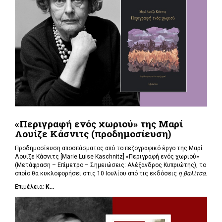
«Περιγραφή ενός χωριού» της Μαρί
Λουίζε Κάσνιτς (προδημοσίευση)
Προδημοσίευση αποσπάσματος από το πεζογραφικό έργο της Μαρί
Λουίζε Κάσνιτς [Marie Luise Kaschnitz] «Περιγραφή ενός χωριού»
(Μετάφραση – Επίμετρο – Σημειώσεις: Αλέξανδρος Κυπριώτης), το
οποίο θα κυκλοφορήσει στις 10 Ιουλίου από τις εκδόσεις
η βαλίτσα
.
Επιμέλεια:
Κ...