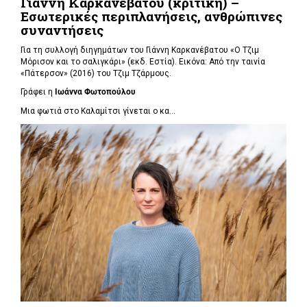
Γιάννη Καρκανέβατου (κριτική) –
Εσωτερικές περιπλανήσεις, ανθρώπινες
συναντήσεις
Για τη συλλογή διηγημάτων του Γιάννη Καρκανέβατου «Ο Τζιμ
Μόρισον και το σαλιγκάρι» (εκδ. Εστία). Εικόνα: Από την ταινία
«Πάτερσον» (2016) του Τζιμ Τζάρμους.
Γράφει η
Ιωάννα Φωτοπούλου
Μια φωτιά στο Καλαμίτσι γίνεται ο κα...