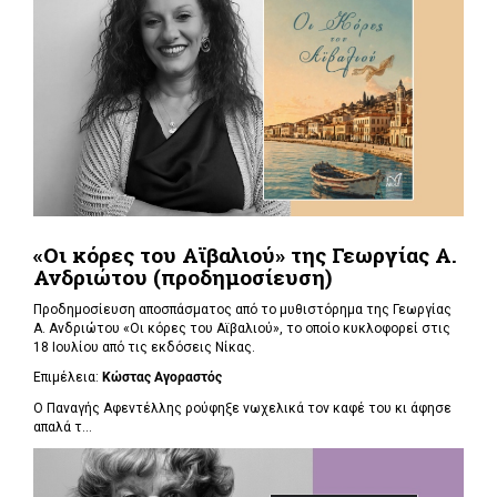
«Οι κόρες του Αϊβαλιού» της Γεωργίας Α.
Ανδριώτου (προδημοσίευση)
Προδημοσίευση αποσπάσματος από το μυθιστόρημα της Γεωργίας
Α. Ανδριώτου «Οι κόρες του Αϊβαλιού», το οποίο κυκλοφορεί στις
18 Ιουλίου από τις εκδόσεις Νίκας.
Επιμέλεια:
Κώστας Αγοραστός
Ο Παναγής Αφεντέλλης ρούφηξε νωχελικά τον καφέ του κι άφησε
απαλά τ...