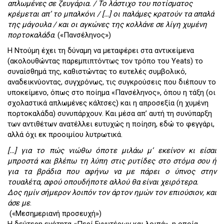
απλωμένες σε ζευγάρια. / Το λάστιχο του ποτίσματος
κρέμεται απ’ το μπαλκόνι / […] οι παλάμες κρατούν τα απαλά
της μάγουλα / και οι αγκώνες της κολλάνε σε λίγη χυμένη
πορτοκαλάδα
. («Πανσέληνος»)
Η Ντούμη έχει τη δύναμη να μεταφέρει στα αντικείμενα
(ακολουθώντας παρεμπιπτόντως τον τρόπο του Yeats) το
συναίσθημά της, καθιστώντας το ευτελές συμβολικό,
αναδεικνύοντας, συγχρόνως, τις συγκρούσεις που διέπουν το
υποκείμενο, όπως στο ποίημα «Πανσέληνος», όπου η τάξη (οι
σχολαστικά απλωμένες κάλτσες) και η απροσεξία (η χυμένη
πορτοκαλάδα) συνυπάρχουν. Και μέσα απ’ αυτή τη συνύπαρξη
των αντιθέτων ανατέλλει ευτυχώς η ποίηση, εδώ το φεγγάρι,
αλλά όχι εκ προοιμίου λυτρωτικά.
[…] για το πώς νιώθω όποτε μιλάω μ’ εκείνον κι είσαι
μπροστά και βλέπω τη λύπη στις ρυτίδες στο στόμα σου ή
για τα βράδια που αφήνω να με πάρει ο ύπνος στην
τουαλέτα, αφού οπουδήποτε αλλού θα είναι χειρότερα.
Δος ημίν σήμερον λοιπόν τον άρτον ημών τον επιούσιον, και
άσε με
.
(«Μεσημεριανή προσευχή»)
Η δεύτερη ενότητα «Περί Εγγυτέρων και λοιπά», η οποία