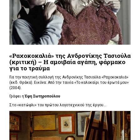
«Ραχοκοκαλιά» της Ανδρονίκης Τασιούλα
(κριτική) – Η αμοιβαία αγάπη, φάρμακο
για το τραύμα
Για την ποιητική συλλογή
της Ανδρονίκης Τασιούλα «
Ραχοκοκαλιά»
(εκδ. Θράκα). Εικόνα: Από την ταινία «Το καλοκαίρι του έρωτά μου»
(2004).
Γράφει η
Έφη Σωτηροπούλου
Στο «κατώφλι» του πρώτου λογοτεχνικού της έργου...