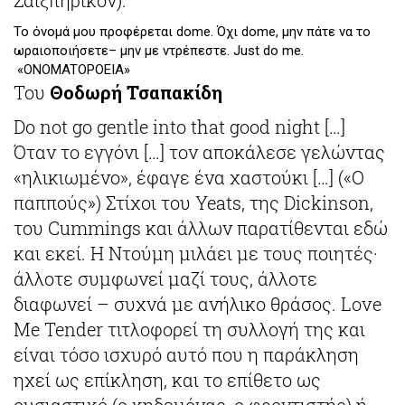
Σαιξπηρικόν).
Το όνομά μου προφέρεται dome. Όχι dome, μην πάτε να το
ωραιοποιήσετε– μην με ντρέπεστε. Just do me.
«ONOMATOPOEIA»
Του
Θοδωρή
Τσαπακίδη
Do not go gentle into that good night […]
Όταν το εγγόνι […] τον αποκάλεσε γελώντας
«ηλικιωμένο», έφαγε ένα χαστούκι […] («Ο
παππούς») Στίχοι του Yeats, της Dickinson,
του Cummings και άλλων παρατίθενται εδώ
και εκεί. Η Ντούμη μιλάει με τους ποιητές·
άλλοτε συμφωνεί μαζί τους, άλλοτε
διαφωνεί – συχνά με ανήλικο θράσος. Love
Me Tender τιτλοφορεί τη συλλογή της και
είναι τόσο ισχυρό αυτό που η παράκληση
ηχεί ως επίκληση, και το επίθετο ως