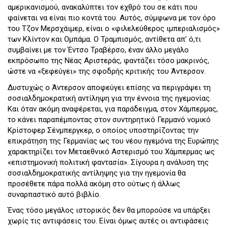
αμερικανισμού, ανακαλύπτει τον εχθρό του σε κάτι που
φαίνεται να είναι πιο κοντά του. Αυτός, σύμφωνα με τον όρο
του Τζον Μερσχάιμερ, είναι ο «φιλελεύθερος ιμπεριαλισμός»
των Κλίντον και Ομπάμα. Ο Τραμπισμός, αντίθετα απ’ ό,τι
συμβαίνει με τον Έντσο Τραβέρσο, έναν άλλο μεγάλο
εκπρόσωπο της Νέας Αριστεράς, φαντάζει τόσο μακρινός,
ώστε να «ξεφεύγει» της σφοδρής κριτικής του Άντερσον.
Δυστυχώς ο Άντερσον αποφεύγει επίσης να περιγράψει τη
σοσιαλδημοκρατική αντίληψη για την έννοια της ηγεμονίας.
Και όταν ακόμη αναφέρεται, για παράδειγμα, στον Χάμπερμας,
το κάνει παραπέμποντας στον συντηρητικό Γερμανό νομικό
Κρίστοφερ Σένμπεργκερ, ο οποίος υποστηρίζοντας την
επικράτηση της Γερμανίας ως του νέου ηγεμόνα της Ευρώπης
χαρακτηρίζει τον Μεταεθνικό Αστερισμό του Χάμπερμας ως
«επιστημονική πολιτική φαντασία». Σίγουρα η ανάλυση της
σοσιαλδημοκρατικής αντίληψης για την ηγεμονία θα
προσέθετε πάρα πολλά ακόμη στο ούτως ή άλλως
συναρπαστικό αυτό βιβλίο.
Ένας τόσο μεγάλος ιστορικός δεν θα μπορούσε να υπάρξει
χωρίς τις αντιφάσεις του. Είναι όμως αυτές οι αντιφάσεις