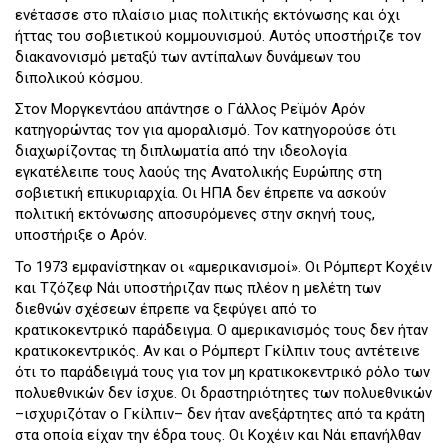
ενέτασσε στο πλαίσιο μιας πολιτικής εκτόνωσης και όχι
ήττας του σοβιετικού κομμουνισμού. Αυτός υποστήριζε τον
διακανονισμό μεταξύ των αντίπαλων δυνάμεων του
διπολικού κόσμου.
Στον Μοργκεντάου απάντησε ο Γάλλος Ρεϊμόν Αρόν
κατηγορώντας τον για αμοραλισμό. Τον κατηγορούσε ότι
διαχωρίζοντας τη διπλωματία από την ιδεολογία
εγκατέλειπε τους λαούς της Ανατολικής Ευρώπης στη
σοβιετική επικυριαρχία. Οι ΗΠΑ δεν έπρεπε να ασκούν
πολιτική εκτόνωσης αποσυρόμενες στην σκηνή τους,
υποστήριξε ο Αρόν.
Το 1973 εμφανίστηκαν οι «αμερικανισμοί». Οι Ρόμπερτ Κοχέιν
και Τζόζεφ Νάι υποστήριζαν πως πλέον η μελέτη των
διεθνών σχέσεων έπρεπε να ξεφύγει από το
κρατικοκεντρικό παράδειγμα. Ο αμερικανισμός τους δεν ήταν
κρατικοκεντρικός. Αν και ο Ρόμπερτ Γκίλπιν τους αντέτεινε
ότι το παράδειγμά τους για τον μη κρατικοκεντρικό ρόλο των
πολυεθνικών δεν ίσχυε. Οι δραστηριότητες των πολυεθνικών
–ισχυριζόταν ο Γκίλπιν– δεν ήταν ανεξάρτητες από τα κράτη
στα οποία είχαν την έδρα τους. Οι Κοχέιν και Νάι επανήλθαν