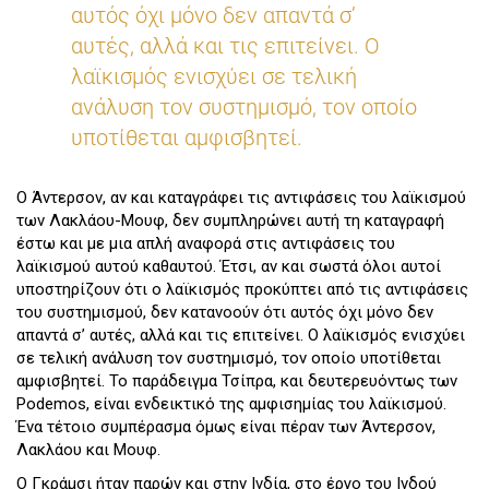
αυτός όχι μόνο δεν απαντά σ’
αυτές, αλλά και τις επιτείνει. Ο
λαϊκισμός ενισχύει σε τελική
ανάλυση τον συστημισμό, τον οποίο
υποτίθεται αμφισβητεί.
Ο Άντερσον, αν και καταγράφει τις αντιφάσεις του λαϊκισμού
των Λακλάου-Μουφ, δεν συμπληρώνει αυτή τη καταγραφή
έστω και με μια απλή αναφορά στις αντιφάσεις του
λαϊκισμού αυτού καθαυτού. Έτσι, αν και σωστά όλοι αυτοί
υποστηρίζουν ότι ο λαϊκισμός προκύπτει από τις αντιφάσεις
του συστημισμού, δεν κατανοούν ότι αυτός όχι μόνο δεν
απαντά σ’ αυτές, αλλά και τις επιτείνει. Ο λαϊκισμός ενισχύει
σε τελική ανάλυση τον συστημισμό, τον οποίο υποτίθεται
αμφισβητεί. Το παράδειγμα Τσίπρα, και δευτερευόντως των
Podemos, είναι ενδεικτικό της αμφισημίας του λαϊκισμού.
Ένα τέτοιο συμπέρασμα όμως είναι πέραν των Άντερσον,
Λακλάου και Μουφ.
Ο Γκράμσι ήταν παρών και στην Ινδία, στο έργο του Ινδού