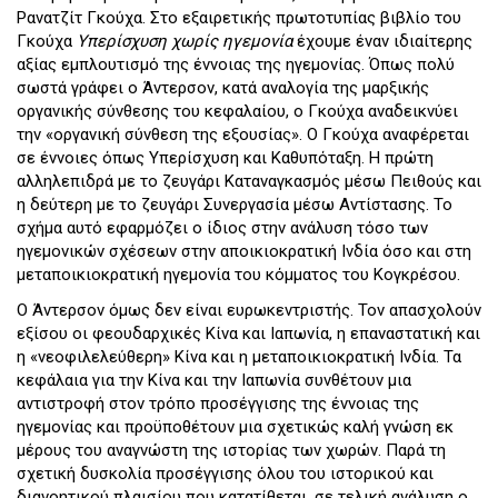
Ρανατζίτ Γκούχα. Στο εξαιρετικής πρωτοτυπίας βιβλίο του
Γκούχα
Υπερίσχυση χωρίς ηγεμονία
έχουμε έναν ιδιαίτερης
αξίας εμπλουτισμό της έννοιας της ηγεμονίας. Όπως πολύ
σωστά γράφει ο Άντερσον, κατά αναλογία της μαρξικής
οργανικής σύνθεσης του κεφαλαίου, ο Γκούχα αναδεικνύει
την «οργανική σύνθεση της εξουσίας». Ο Γκούχα αναφέρεται
σε έννοιες όπως Υπερίσχυση και Καθυπόταξη. Η πρώτη
αλληλεπιδρά με το ζευγάρι Καταναγκασμός μέσω Πειθούς και
η δεύτερη με το ζευγάρι Συνεργασία μέσω Αντίστασης. Το
σχήμα αυτό εφαρμόζει ο ίδιος στην ανάλυση τόσο των
ηγεμονικών σχέσεων στην αποικιοκρατική Ινδία όσο και στη
μεταποικιοκρατική ηγεμονία του κόμματος του Κογκρέσου.
Ο Άντερσον όμως δεν είναι
ευρωκεντριστής. Τ
ον απασχολούν
εξίσου οι φεουδαρχικές Κίνα και Ιαπωνία, η επαναστατική και
η «νεοφιλελεύθερη» Κίνα και η μεταποικιοκρατική Ινδία. Τα
κεφάλαια για την Κίνα και την Ιαπωνία συνθέτουν μια
αντιστροφή στον τρόπο προσέγγισης της έννοιας της
ηγεμονίας και προϋποθέτουν μια σχετικώς καλή γνώση εκ
μέρους του αναγνώστη της ιστορίας των χωρών. Παρά τη
σχετική δυσκολία προσέγγισης όλου του ιστορικού και
διανοητικού πλαισίου που κατατίθεται, σε τελική ανάλυση ο