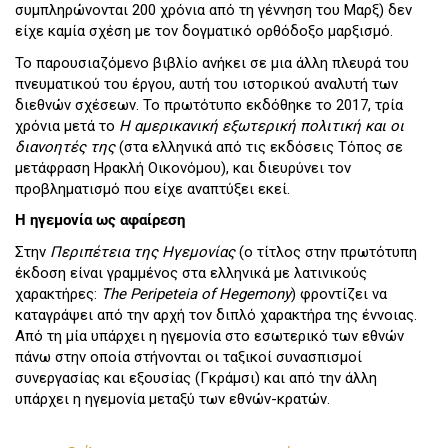
συμπληρώνονται 200 χρόνια από τη γέννηση του Μαρξ) δεν
είχε καμία σχέση με τον δογματικό ορθόδοξο μαρξισμό.
Το παρουσιαζόμενο βιβλίο ανήκει σε μια άλλη πλευρά του
πνευματικού του έργου, αυτή του ιστορικού αναλυτή των
διεθνών σχέσεων. Το πρωτότυπο εκδόθηκε το 2017, τρία
χρόνια μετά το
Η αμερικανική εξωτερική πολιτική και οι
διανοητές της
(στα ελληνικά από τις εκδόσεις Τόπος σε
μετάφραση Ηρακλή Οικονόμου), και διευρύνει τον
προβληματισμό που είχε αναπτύξει εκεί.
Η ηγεμονία ως αφαίρεση
Στην
Περιπέτεια της Ηγεμονίας
(ο τίτλος στην πρωτότυπη
έκδοση είναι γραμμένος στα ελληνικά με λατινικούς
χαρακτήρες:
The
Peripeteia
of
Hegemony
) φροντίζει να
καταγράψει από την αρχή τον διπλό χαρακτήρα της έννοιας.
Από τη μία υπάρχει η ηγεμονία στο εσωτερικό των εθνών
πάνω στην οποία στήνονται οι ταξικοί συνασπισμοί
συνεργασίας και εξουσίας (Γκράμσι) και από την άλλη
υπάρχει η ηγεμονία μεταξύ των εθνών-κρατών.