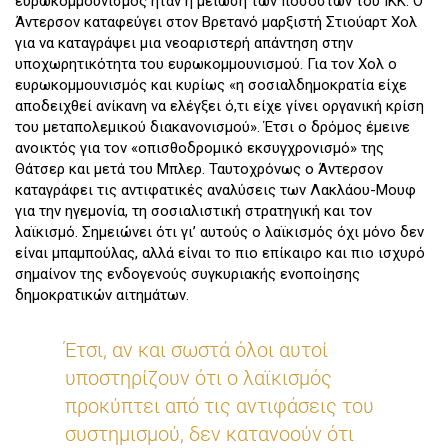
ευρωκομμουνισμός ήταν η μείωση των ποσοστών του ΙΚΚ. Ο
Άντερσον καταφεύγει στον Βρετανό μαρξιστή Στιούαρτ Χολ
για να καταγράψει μια νεοαριστερή απάντηση στην
υποχωρητικότητα του ευρωκομμουνισμού. Για τον Χολ ο
ευρωκομμουνισμός και κυρίως «η σοσιαλδημοκρατία είχε
αποδειχθεί ανίκανη να ελέγξει ό,τι είχε γίνει οργανική κρίση
του μεταπολεμικού διακανονισμού». Έτσι ο δρόμος έμεινε
ανοικτός για τον «οπισθοδρομικό εκσυγχρονισμό» της
Θάτσερ και μετά του Μπλερ. Ταυτοχρόνως ο Άντερσον
καταγράφει τις αντιφατικές αναλύσεις των Λακλάου-Μουφ
για την ηγεμονία, τη σοσιαλιστική στρατηγική και τον
λαϊκισμό. Σημειώνει ότι γι’ αυτούς ο λαϊκισμός όχι μόνο δεν
είναι μπαμπούλας, αλλά είναι το πιο επίκαιρο και πιο ισχυρό
σημαίνον της ενδογενούς συγκυριακής ενοποίησης
δημοκρατικών αιτημάτων.
Έτσι, αν και σωστά όλοι αυτοί
υποστηρίζουν ότι ο λαϊκισμός
προκύπτει από τις αντιφάσεις του
συστημισμού, δεν κατανοούν ότι