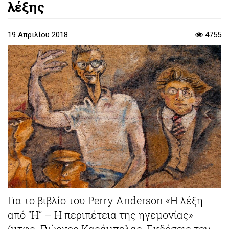
λέξης
19 Απριλίου 2018
4755
Για το βιβλίο του Perry Anderson «Η λέξη
από “Η” – Η περιπέτεια της ηγεμονίας»