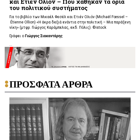
και Ετιέν Ολιόν – Πού χάθηκαν τα όρια
του πολιτικού συστήματος
Για το βιβλίο των Μικαέλ Φεσέλ και Ετιέν Ολιόν (Michaël Fœssel –
Étienne Ollion) «Η άκρα δεξιά ενάντια στην πολιτική – Μια παράξενη
νίκη» (μτφρ. Γιώργος Καράμπελας, εκδ. Πόλις). ©istock
Γράφει ο
Γιώργος Σιακαντάρης
...
ΠΡΟΣΦΑΤΑ ΑΡΘΡΑ