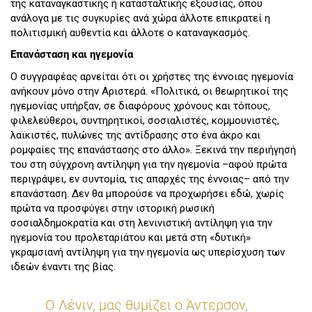
της καταναγκαστικής ή κατασταλτικής εξουσίας, όπου
ανάλογα με τις συγκυρίες ανά χώρα άλλοτε επικρατεί η
πολιτισμική αυθεντία και άλλοτε ο καταναγκασμός.
Επανάσταση και ηγεμονία
Ο συγγραφέας αρνείται ότι οι χρήστες της έννοιας ηγεμονία
ανήκουν μόνο στην Αριστερά. «Πολιτικά, οι θεωρητικοί της
ηγεμονίας υπήρξαν, σε διαφόρους χρόνους και τόπους,
φιλελεύθεροι, συντηρητικοί, σοσιαλιστές, κομμουνιστές,
λαϊκιστές, πυλώνες της αντίδρασης στο ένα άκρο και
ρομφαίες της επανάστασης στο άλλο». Ξεκινά την περιήγησή
του στη σύγχρονη αντίληψη για την ηγεμονία –αφού πρώτα
περιγράψει, εν συντομία, τις απαρχές της έννοιας– από την
επανάσταση. Δεν θα μπορούσε να προχωρήσει εδώ, χωρίς
πρώτα να προσφύγει στην ιστορική ρωσική
σοσιαλδημοκρατία και στη λενινιστική αντίληψη για την
ηγεμονία του προλεταριάτου και μετά στη «δυτική»
γκραμσιανή αντίληψη για την ηγεμονία ως υπερίσχυση των
ιδεών έναντι της βίας.
Ο Λένιν, μας θυμίζει ο Άντερσον,