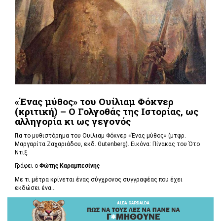
«Ένας μύθος» του Ουίλιαμ Φόκνερ
(κριτική) – Ο Γολγοθάς της Ιστορίας, ως
αλληγορία κι ως γεγονός
Για το μυθιστόρημα του Ουίλιαμ Φόκνερ «Ένας μύθος» (μτφρ.
Μαργαρίτα Ζαχαριάδου, εκδ. Gutenberg). Εικόνα: Πίνακας του Ότο
Ντιξ.
Γράφει ο
Φώτης Καραμπεσίνης
Με τι μέτρα κρίνεται ένας σύγχρονος συγγραφέας που έχει
εκδώσει ένα...