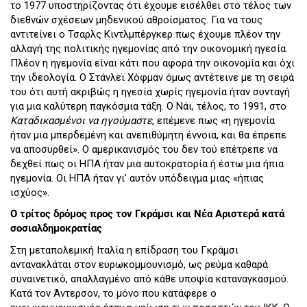
το 1977 υποστηρίζοντας ότι έχουμε εισέλθει στο τέλος των
διεθνών σχέσεων μηδενικού αθροίσματος. Για να τους
αντιτείνει ο Τσαρλς Κιντλμπέργκερ πως έχουμε πλέον την
αλλαγή της πολιτικής ηγεμονίας από την οικονομική ηγεσία.
Πλέον η ηγεμονία είναι κάτι που αφορά την οικονομία και όχι
την ιδεολογία. Ο Στάνλεϊ Χόφμαν όμως αντέτεινε με τη σειρά
του ότι αυτή ακριβώς η ηγεσία χωρίς ηγεμονία ήταν συνταγή
για μια καλύτερη παγκόσμια τάξη. Ο Νάι, τέλος, το 1991, στο
Καταδικασμένοι να ηγούμαστε
, επέμενε πως «η ηγεμονία
ήταν μια μπερδεμένη και ανεπιθύμητη έννοια, και θα έπρεπε
να αποσυρθεί». Ο αμερικανισμός του δεν τού επέτρεπε να
δεχθεί πως οι ΗΠΑ ήταν μια αυτοκρατορία ή έστω μια ήπια
ηγεμονία. Οι ΗΠΑ ήταν γι’ αυτόν υπόδειγμα μιας «ήπιας
ισχύος».
Ο τρίτος δρόμος προς τον Γκράμσι και Νέα Αριστερά κατά
σοσιαλδημοκρατίας
Στη μεταπολεμική Ιταλία η επίδραση του Γκράμσι
αντανακλάται στον ευρωκομμουνισμό, ως ρεύμα καθαρά
συναινετικό, απαλλαγμένο από κάθε υποψία καταναγκασμού.
Κατά τον Άντερσον, το μόνο που κατάφερε ο