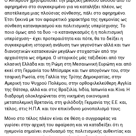
Ο Άντερσον χρησιμοποιεί την μαρξική μέθοδο ανόδου από το
αφηρημένο στο συγκεκριμένο για να καταλήξει πλέον, ως
αποτέλεσμα μιας πλούσιας σύνθεσης, πάλι στο αφηρημένο.
Έτσι ξεκινά με τον αφαιρετικό χαρακτήρα της ηγεμονίας ως
σύνθεση καταναγκασμού και πολιτισμικής υπερίσχυσης. Το
ποιο όμως από τα δυο –ο καταναγκασμός ή η πολιτισμική
υπερίσχυση– έχει προτεραιότητα και πότε, θα το δείξει η
συγκεκριμένη ιστορική ανάλυση των γεγονότων αλλά και των
διανοητικών κατασκευών μεγάλων στοχαστών από την
αρχαιότητα ως σήμερα. Ο ιστορικός μάς ταξιδεύει από την
κλασική Ελλάδα και τη Ρώμη στη Μεσαιωνική Ευρώπη και από
εκεί στη Γερμανία του Μπίσμαρκ και των απογόνων του, στην
τσαρική Ρωσία, στη Γαλλία της Τρίτης Δημοκρατίας, στην
Αμερική του Ψυχρού Πολέμου, στην ορθοφιλελεύθερη Αγγλία
της Θάτσερ, αλλά και στις Βραζιλία, Ινδία, Ιαπωνία και Κίνα. Η
διαδρομή ολοκληρώνεται στη νικημένη οικονομικά
μεταπολεμική Βρετανία, στη φιλόδοξη Γερμανία της Ε.Ε. και,
τέλος, στις Η.Π.Α. και τον επικίνδυνο μονοπολισμό τους.
Μόνο στο τέλος πλέον είναι σε θέση ο συγγραφέας να
γυρίσει στην αρχική του αφαίρεση και να καταδείξει ότι η
ηγεμονία σημαίνει συνδυασμό της πολιτισμικής αυθεντίας και