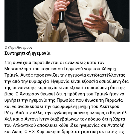
O Πέρι Άντερσον
Συντηρητική ηγεμονία
Στη συνέχεια παρατίθενται οι αναλύσεις κατά τον
Μεσοπόλεμο του κορυφαίου Γερμανού νομικού Χάινριχ
Τρίπελ. Αυτός προσεγγίζει την ηγεμονία αντιδιαστέλλοντάς
την από την κυριαρχία. Ηγεμονία είναι εξουσία ασκούμενη δια
της συναίνεσης, κυριαρχία είναι εξουσία ασκούμενη δια της
βίας. Ο Άντερσον θεωρεί ότι η πρόθεση του Τρίπελ ήταν να
υμνήσει την ηγεμονία της Πρωσίας που ένωσε τη Γερμανία
και να ανασκευάσει την αμαυρωμένη μνήμη του Δεύτερου
Ράιχ. Από την άλλη, την αγγλοαμερικανική πλευρά, ο Κορντέλ
Χαλ και ο Άντονι Ίντεν διαβεβαίωναν τον κόσμο ότι η Χάρτα
του Ατλαντικού αποκλείει κάθε ιδέα ηγεμονίας σε Ανατολή
και Δύση. Ο Ε.Χ. Καρ άσκησε δριμύτατη κριτική σε αυτές τις