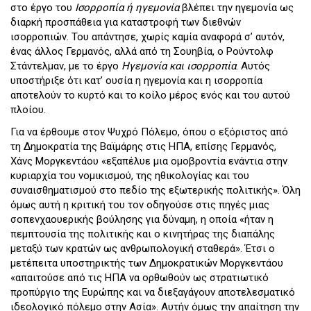
στο έργο του
Ισορροπία ή ηγεμονία
βλέπει την ηγεμονία ως
διαρκή προσπάθεια για καταστροφή των διεθνών
ισορροπιών. Του απάντησε, χωρίς καμία αναφορά σ’ αυτόν,
ένας άλλος Γερμανός, αλλά από τη Σουηβία, ο Ρούντολφ
Στάντελμαν, με το έργο
Ηγεμονία και ισορροπία
. Αυτός
υποστήριξε ότι κατ’ ουσία η ηγεμονία και η ισορροπία
αποτελούν το κυρτό και το κοίλο μέρος ενός και του αυτού
πλοίου.
Για να έρθουμε στον Ψυχρό Πόλεμο, όπου ο εξόριστος από
τη Δημοκρατία της Βαϊμάρης στις ΗΠΑ, επίσης Γερμανός,
Χάνς Μοργκεντάου «εξαπέλυε μια ομοβροντία ενάντια στην
κυριαρχία του νομικισμού, της ηθικολογίας και του
συναισθηματισμού στο πεδίο της εξωτερικής πολιτικής». Όλη
όμως αυτή η κριτική του τον οδηγούσε στις πηγές μιας
σοπενχαουερικής βούλησης για δύναμη, η οποία «ήταν η
πεμπτουσία της πολιτικής και ο κινητήρας της διαπάλης
μεταξύ των κρατών ως ανθρωπολογική σταθερά». Έτσι ο
μετέπειτα υποστηρικτής των Δημοκρατικών Μοργκεντάου
«απαιτούσε από τις ΗΠΑ να ορθωθούν ως στρατιωτικό
προπύργιο της Ευρώπης και να διεξαγάγουν αποτελεσματικό
ιδεολογικό πόλεμο στην Ασία». Αυτήν όμως την απαίτηση την