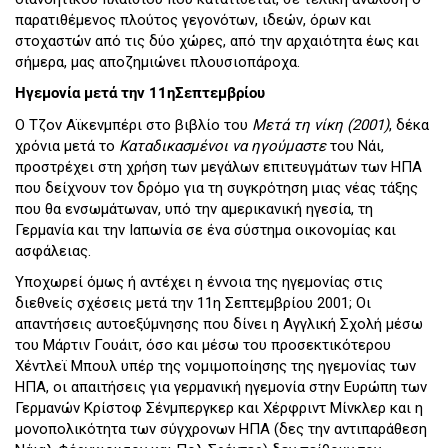
παρατιθέμενος πλούτος γεγονότων, ιδεών, όρων και
στοχαστών από τις δύο χώρες, από την αρχαιότητα έως και
σήμερα, μας αποζημιώνει πλουσιοπάροχα.
Ηγεμονία μετά την 11ηΣεπτεμβρίου
Ο Τζον Αϊκενμπέρι στο βιβλίο του
Μετά τη νίκη (2001)
, δέκα
χρόνια μετά το
Καταδικασμένοι να ηγούμαστε
του Νάι,
προστρέχει στη χρήση των μεγάλων επιτευγμάτων των ΗΠΑ
που δείχνουν τον δρόμο για τη συγκρότηση μιας νέας τάξης
που θα ενσωμάτωναν, υπό την αμερικανική ηγεσία, τη
Γερμανία και την Ιαπωνία σε ένα σύστημα οικονομίας και
ασφάλειας.
Υποχωρεί όμως ή αντέχει η έννοια της ηγεμονίας στις
διεθνείς σχέσεις μετά την 11η Σεπτεμβρίου 2001; Οι
απαντήσεις αυτοεξύμνησης που δίνει η Αγγλική Σχολή μέσω
του Μάρτιν Γουάιτ, όσο και μέσω του προσεκτικότερου
Χέντλεϊ Μπουλ υπέρ της νομιμοποίησης της ηγεμονίας των
ΗΠΑ, οι απαιτήσεις για γερμανική ηγεμονία στην Ευρώπη των
Γερμανών Κρίστοφ Σένμπεργκερ και Χέρφριντ Μίνκλερ και η
μονοπολικότητα των σύγχρονων ΗΠΑ (δες την αντιπαράθεση