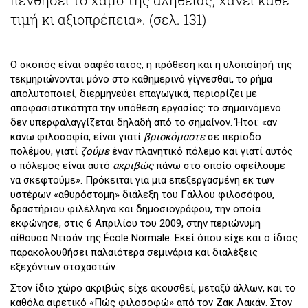
τιμή κι αξιοπρέπεια». (σελ. 131)
Ο σκοπός είναι σαφέστατος, η πρόθεση και η υλοποίησή της
τεκμηριώνονται μόνο στο καθημερινό γίγνεσθαι, το ρήμα
απολυτοποιεί, διερμηνεύει επαγωγικά, περιορίζει με
αποφασιστικότητα την υπόθεση εργασίας: το σημαινόμενο
δεν υπερφαλαγγίζεται δηλαδή από το σημαίνον. Ήτοι: «αν
κάνω φιλοσοφία, είναι γιατί
βρισκόμαστε
σε περίοδο
πολέμου, γιατί
ζούμε
έναν πλανητικό πόλεμο και γιατί αυτός
ο πόλεμος είναι αυτό
ακριβώς
πάνω στο οποίο οφείλουμε
να σκεφτούμε». Πρόκειται για μια επεξεργασμένη εκ των
υστέρων «αθυρόστομη» διάλεξη του Γάλλου φιλοσόφου,
δραστήριου φιλέλληνα και δημοσιογράφου, την οποία
εκφώνησε, στις 6 Απριλίου του 2009, στην περιώνυμη
αίθουσα Ντισάν της École Normale. Εκεί όπου είχε και ο ίδιος
παρακολουθήσει παλαιότερα σεμινάρια και διαλέξεις
εξεχόντων στοχαστών.
Στον ίδιο χώρο ακριβώς είχε ακουσθεί, μεταξύ άλλων, και το
καθόλα αιρετικό «Πώς φιλοσοφώ» από τον Ζακ Λακάν. Στον