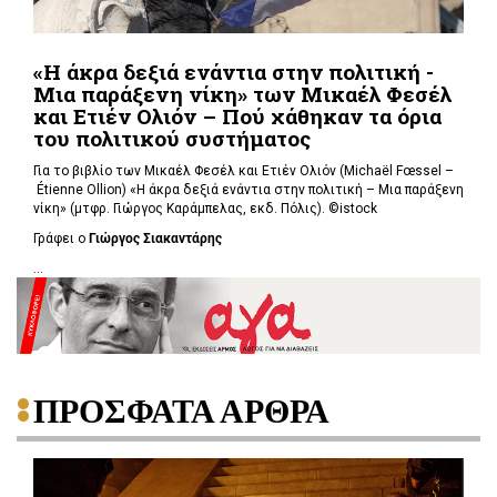
«Η άκρα δεξιά ενάντια στην πολιτική -
Μια παράξενη νίκη» των Μικαέλ Φεσέλ
και Ετιέν Ολιόν – Πού χάθηκαν τα όρια
του πολιτικού συστήματος
Για το βιβλίο των Μικαέλ Φεσέλ και Ετιέν Ολιόν (Michaël Fœssel –
Étienne Ollion) «Η άκρα δεξιά ενάντια στην πολιτική – Μια παράξενη
νίκη» (μτφρ. Γιώργος Καράμπελας, εκδ. Πόλις). ©istock
Γράφει ο
Γιώργος Σιακαντάρης
...
ΠΡΟΣΦΑΤΑ ΑΡΘΡΑ