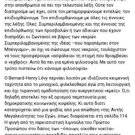
στην απανθρωπιά να πει την τελευταία λέξη. Ούτε τον
διατηρούμε ως έχει, ούτε τον μεταμορφώνουμε εντελώς· τον
επιδιορθώνουμε. Τον επιδιορθώνουμε με όλες τις έννοιες
της λέξης. Όλες. Συμπεριλαμβανομένης και της έννοιας της
επιδιόρθωσης των προσβολών ή των αδικιών που έχουν
διαπράξει οι ζωντανοί σε βάρος των νεκρών.
Συμπεριλαμβανομένης της ιδέας –που παραπέμπει στον
Μπένγιαμιν-, αν όχι να σώσουμε τους νεκρούς, τουλάχιστον
να τους προσφέρουμε «ασφάλεια» τη στιγμή που θριαμβεύει
ο «εχθρός». Αυτό θα πει για εμένα φιλοσοφία. Με αυτό τον
τρόπο πιστεύω ότι κάνουμε φιλοσοφία».
Ο Bernard-Henry Lévy περνάει λοιπόν με ιδιάζουσα κειμενική
ταχύτητα από το μοναχικό, φιλελεύθερο εγώ στη λειτουργική
και όχι τυραννική ομαδοποίηση του ευεργετικού «εμείς». Ό,τι
δηλαδή αποτελεί την εξ ορισμού πεμπτουσία μιας
δημοκρατικής κοινωνικής κυψέλης. Κι αυτό διότι
κατατρύχεται από μια φοβία, από μια απώθηση «της Αυτής
Μεγαλειότητας του Εγώ», όπως διαφαίνεται στη σελίδα 114.
Η φυγή από τη ναρκισσιστική λιμνούλα του Πρώτου
Προσώπου στο δάσος των –όποιων, οίκοθεν νοείται-
αντικειμενικοτήτων προσδίδει ασφαλώς στις εμπύρετες