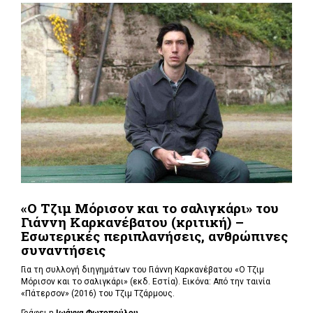
«Ο Τζιμ Μόρισον και το σαλιγκάρι» του
Γιάννη Καρκανέβατου (κριτική) –
Εσωτερικές περιπλανήσεις, ανθρώπινες
συναντήσεις
Για τη συλλογή διηγημάτων του Γιάννη Καρκανέβατου «Ο Τζιμ
Μόρισον και το σαλιγκάρι» (εκδ. Εστία). Εικόνα: Από την ταινία
«Πάτερσον» (2016) του Τζιμ Τζάρμους.
Γράφει η
Ιωάννα Φωτοπούλου