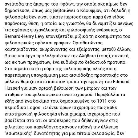
αντίποδα της άποψης του Φρόιντ, την οποία σκοπίμως δεν
δημοσίευσε, όπως μας βεβαιώνει ο Κάουφμαν, ότι δηλαδή η
φιλοσοφία δεν είναι τίποτε περισσότερο παρά ένα είδος
παράνοιας, θέση, η οποία, ως γνωστόν, θα δυναμιτίζει αενάως
τις σχέσεις ψυχανάλυσης και φιλοσοφικής ενέργειας, ο
Bernard-Henry Lévy επανεξετάζει ριζικά τη σκοπιμότητα του
φιλοσοφικώς οράν και γράφειν. Οριοθετώντας,
καυτηριάζοντας, ακυρώνοντας και εξαίροντας, μεταξύ άλλων,
βίους και έργα προλαλησάντων την Αλήθεια (τους), συνιστά,
ως εκ των πραγμάτων, ένα ευδιάκριτο διδακτικό πρότυπο.
Στο σημείο αυτό η αύρα της φιλοσοφικής αλκής και η
παρεπόμενη υπογράμμιση μιας αισιόδοξης προοπτικής στο
μέλλον θυμίζει κατά κάποιον τρόπο την εμμονή του Edmund
Husserl για μιαν οριακή βελτίωση των μέτρων και των
σταθμών του φιλοσοφικού αναστοχασμού. Παραβάλλω τα
εξής από ένα δοκίμιό του, δημοσιευμένο το 1911 στο
περιοδικό Logos: «Ο άνευ όρων ισχυρισμός πως κάθε
επιστημονική φιλοσοφία είναι χίμαιρα, ισχυρισμός που
βασίζεται στο ότι οι απόπειρες που δήθεν έγιναν στις
χιλιετίες του παρελθόντος κάνουν πιθανή την έλλειψη
"εσωτερικής" δυνατότητας για μια τέτοια φιλοσοφία, δεν