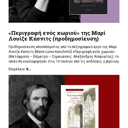
«Περιγραφή ενός χωριού» της Μαρί
Λουίζε Κάσνιτς (προδημοσίευση)
Προδημοσίευση αποσπάσματος από το πεζογραφικό έργο της Μαρί
Λουίζε Κάσνιτς [Marie Luise Kaschnitz] «Περιγραφή ενός χωριού»
(Μετάφραση – Επίμετρο – Σημειώσεις: Αλέξανδρος Κυπριώτης), το
οποίο θα κυκλοφορήσει στις 10 Ιουλίου από τις εκδόσεις
η βαλίτσα
.
Επιμέλεια:
Κ...