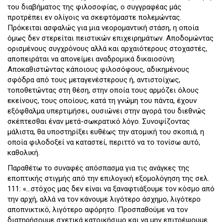
του διαβήματος της φιλοσοφίας, ο συγγραφέας μάς
προτρέπει εν ολίγοις να σκεφτόμαστε πολεμώντας.
Πρόκειται ασφαλώς για μια νεορομαντική στάση, η οποία
όμως δεν στερείται πειστικών επιχειρημάτων. Αποδομώντας
ορισμένους συγχρόνους αλλά και αρχαιότερους στοχαστές,
αποπειράται να απονείμει αναδρομικά δικαιοσύνη.
Αποκαθιστώντας κάποιους φιλοσόφους, αδικημένους
σφόδρα από τους μεταγενέστερους ή, αντιστοίχως,
τοποθετώντας στη θέση, στην οποία τους αρμόζει όλους
εκείνους, τους οποίους, κατά τη γνώμη του πάντα, έχουν
εξόφθαλμα υπερτιμήσει, ουσιώνει στην αγορά του διεθνώς
σκέπτεσθαι έναν μετά-σωκρατικό λόγο. Συνοψίζοντας
μάλιστα, θα υποστηρίξει ευθέως την ατομική του σκοπιά, η
οποία φιλοδοξεί να καταστεί, περιττό να το τονίσω αυτό,
καθολική.
Παραθέτω το συναφές απόσπασμα για τις ανάγκες της
εποπτικής στιγμής από την επιλογική εξομολόγηση της σελ.
111: «…στόχος μας δεν είναι να ξαναφτιάξουμε τον κόσμο από
την αρχή, αλλά να τον κάνουμε λιγότερο άσχημο, λιγότερο
αποπνικτικό, λιγότερο αφόρητο. Προσπαθούμε να τον
διατηρήσουμε σχετικά κατοικήσιμο και να μην επιτρέψουμε