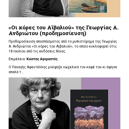
«Οι κόρες του Αϊβαλιού» της Γεωργίας Α.
Ανδριώτου (προδημοσίευση)
Προδημοσίευση αποσπάσματος από το μυθιστόρημα της Γεωργίας
Α. Ανδριώτου «Οι κόρες του Αϊβαλιού», το οποίο κυκλοφορεί στις
18 Ιουλίου από τις εκδόσεις Νίκας.
Επιμέλεια:
Κώστας Αγοραστός
Ο Παναγής Αφεντέλλης ρούφηξε νωχελικά τον καφέ του κι άφησε
απαλά τ...