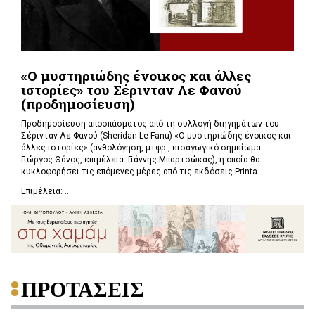
«Ο μυστηριώδης ένοικος και άλλες
ιστορίες» του Σέρινταν Λε Φανού
(προδημοσίευση)
Προδημοσίευση αποσπάσματος από τη συλλογή διηγημάτων του
Σέρινταν Λε Φανού (Sheridan Le Fanu) «Ο μυστηριώδης ένοικος και
άλλες ιστορίες» (ανθολόγηση, μτφρ., εισαγωγικό σημείωμα:
Γιώργος Θάνος, επιμέλεια: Γιάννης Μπαρτσώκας), η οποία θα
κυκλοφορήσει τις επόμενες μέρες από τις εκδόσεις Printa.
Επιμέλεια: ...
ΠΡΟΤΑΣΕΙΣ