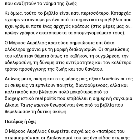
που αναζητούν το νόημα της ζωής.
Κι όμως, τούτο το βιβλίο είναι κάτι περισσότερο. Καταρχάς
έχουμε να κάνουμε με ένα από τα σημαντικότερα βιβλία που
έχει γράψει ποτέ ένας αρχηγός κράτους (στις μέρες μας οι...
πρώην γράφουν ακατάπαυστα τα απομνηνομεύματά τους).
Ο Μάρκος Αυρήλιος κρατούσε σημειώσεις επί δέκα
ολόκληρα χρόνια με τη μορφή διαλογισμών. Οι σημειώσεις
του κάλυπταν θέματα όπως το καθήκον, τη συγχώρεση, την
αδελφοσύνη, τη δύναμη στις αντιξοότητες και τον καλύτερο
τρόπο προσέγγισης της ζωής και του θανάτου.
Αιώνες μετά, ακόμη και στις μέρες μας, εξακολουθούν αυτές
οι σκέψεις να εμπνέουν ποιητές, διανοούμενους, αλλά και
πολιτικούς που βλέπουν πολύ μακρύτερα από το
διαχειριστικό real politik που επιβάλλει η σημερινή συγκυρία.
Δίκαια
Τα εις εαυτόν
θεωρούνται ένα από τα βιβλία που
θεμελίωσαν τη δυτική σκέψη.
Πατέρας ή όχι;
Ο Μάρκος Αυρήλιος θεωρείται συχνά ως ο «πατέρας του
στωικισμού» και οι Διαλογισμοί του ως ένα είδος στωικής