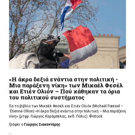
«Η άκρα δεξιά ενάντια στην πολιτική -
Μια παράξενη νίκη» των Μικαέλ Φεσέλ
και Ετιέν Ολιόν – Πού χάθηκαν τα όρια
του πολιτικού συστήματος
Για το βιβλίο των Μικαέλ Φεσέλ και Ετιέν Ολιόν (Michaël Fœssel –
Étienne Ollion) «Η άκρα δεξιά ενάντια στην πολιτική – Μια παράξενη
νίκη» (μτφρ. Γιώργος Καράμπελας, εκδ. Πόλις). ©istock
Γράφει ο
Γιώργος Σιακαντάρης
...