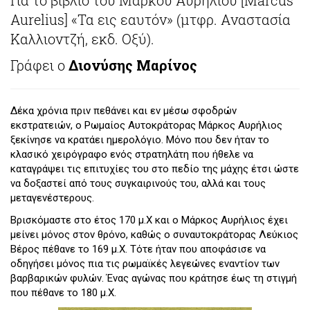
Aurelius] «Τα εις εαυτόν» (μτφρ. Αναστασία
Καλλιοντζή, εκδ. Οξύ).
Γράφει ο
Διονύσης Μαρίνος
Δέκα χρόνια πριν πεθάνει και εν μέσω σφοδρών
εκστρατειών, ο Ρωμαίος Αυτοκράτορας Μάρκος Αυρήλιος
ξεκίνησε να κρατάει ημερολόγιο. Μόνο που δεν ήταν το
κλασικό χειρόγραφο ενός στρατηλάτη που ήθελε να
καταγράψει τις επιτυχίες του στο πεδίο της μάχης έτσι ώστε
να δοξαστεί από τους συγκαιρινούς του, αλλά και τους
μεταγενέστερους.
Βρισκόμαστε στο έτος 170 μ.Χ και ο Μάρκος Αυρήλιος έχει
μείνει μόνος στον θρόνο, καθώς ο συναυτοκράτορας Λεύκιος
Βέρος πέθανε το 169 μ.Χ. Τότε ήταν που αποφάσισε να
οδηγήσει μόνος πια τις ρωμαϊκές λεγεώνες εναντίον των
βαρβαρικών φυλών. Ένας αγώνας που κράτησε έως τη στιγμή
που πέθανε το 180 μ.Χ.