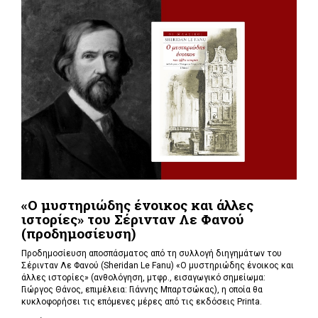
«Ο μυστηριώδης ένοικος και άλλες
ιστορίες» του Σέρινταν Λε Φανού
(προδημοσίευση)
Προδημοσίευση αποσπάσματος από τη συλλογή διηγημάτων του
Σέρινταν Λε Φανού (Sheridan Le Fanu) «Ο μυστηριώδης ένοικος και
άλλες ιστορίες» (ανθολόγηση, μτφρ., εισαγωγικό σημείωμα:
Γιώργος Θάνος, επιμέλεια: Γιάννης Μπαρτσώκας), η οποία θα
κυκλοφορήσει τις επόμενες μέρες από τις εκδόσεις Printa.