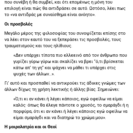
που συνέβη ή θα συμβεί, και ότι επομένως η μόνη του
επιλογή είναι πώς θα αντιδράσει σε αυτό. Ωστόσο, λέει πως
το «να αντιδράς με συναίσθημα είναι ανόητο».
Οι προσβολές
Μεγάλο μέρος της φιλοσοφίας του συνοψίζεται επίσης στο
να λέει στον εαυτό του να ξεπεράσει τις προσβολές, τους
τραυματισμούς και τους ηλίθιους.
«Δεν υπάρχει τίποτα πιο ελλεεινό από τον άνθρωπο που
γυρίζει γύρω γύρω και σκαλίζει να βρει "ό,τι βρίσκεται
κάτω απ’ τη γη" και ψάχνει να μάθει τι υπάρχει στις
ψυχές των άλλων...».
Γι’ αυτό και προσπαθεί να αντικρούει τις άδικες γνώμες των
άλλων δίχως τη χρήση λεκτικής ή άλλης βίας. Σημειώνει:
«Ό,τι κι αν κάνει ή λέγει κάποιος, εγώ οφείλω να είμαι
καλός· όπως θα έλεγε πάντοτε ο χρυσός, το σμαράγδι ή η
πορφύρα, ότι κι αν κάνει ή λέγει κάποιος εγώ οφείλω να
είμαι σμαράγδι και να διατηρώ το χρώμα μου».
Η μοιρολατρία και οι Θεοί