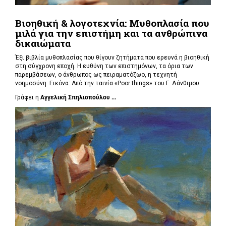
Βιοηθική & λογοτεχνία: Μυθοπλασία που
μιλά για την επιστήμη και τα ανθρώπινα
δικαιώματα
Έξι βιβλία μυθοπλασίας που θίγουν ζητήματα που ερευνά η βιοηθική
στη σύγχρονη εποχή. Η ευθύνη των επιστημόνων, τα όρια των
παρεμβάσεων, ο άνθρωπος ως πειραματόζωο, η τεχνητή
νοημοσύνη. Εικόνα: Από την ταινία «Poor things» του Γ. Λάνθιμου.
Γράφει η
Αγγελική Σπηλιοπούλου ...