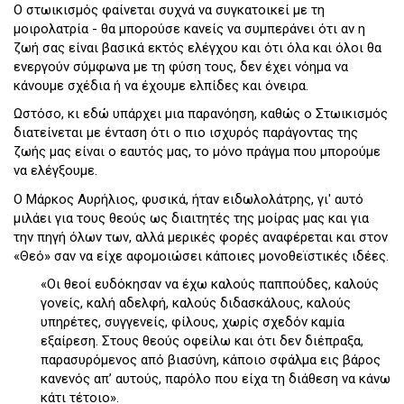
Ο στωικισμός φαίνεται συχνά να συγκατοικεί με τη
μοιρολατρία - θα μπορούσε κανείς να συμπεράνει ότι αν η
ζωή σας είναι βασικά εκτός ελέγχου και ότι όλα και όλοι θα
ενεργούν σύμφωνα με τη φύση τους, δεν έχει νόημα να
κάνουμε σχέδια ή να έχουμε ελπίδες και όνειρα.
Ωστόσο, κι εδώ υπάρχει μια παρανόηση, καθώς ο Στωικισμός
διατείνεται με ένταση ότι ο πιο ισχυρός παράγοντας της
ζωής μας είναι ο εαυτός μας, το μόνο πράγμα που μπορούμε
να ελέγξουμε.
Ο Μάρκος Αυρήλιος, φυσικά, ήταν ειδωλολάτρης, γι' αυτό
μιλάει για τους θεούς ως διαιτητές της μοίρας μας και για
την πηγή όλων των, αλλά μερικές φορές αναφέρεται και στον
«Θεό» σαν να είχε αφομοιώσει κάποιες μονοθεϊστικές ιδέες.
«Οι θεοί ευδόκησαν να έχω καλούς παππούδες, καλούς
γονείς, καλή αδελφή, καλούς διδασκάλους, καλούς
υπηρέτες, συγγενείς, φίλους, χωρίς σχεδόν καμία
εξαίρεση. Στους θεούς οφείλω και ότι δεν διέπραξα,
παρασυρόμενος από βιασύνη, κάποιο σφάλμα εις βάρος
κανενός απ’ αυτούς, παρόλο που είχα τη διάθεση να κάνω
κάτι τέτοιο».