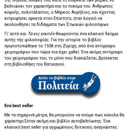
της πηγαίας ανάγκη του, κατά τη διάρκεια των μαχών, να
βελτιώσει τον χαρακτήρα και το πνεύμα του. Άνθρωπος
ευφυής, πολυτάλαντος, ο Μάρκος Αυρήλιος, και έχοντας
εντρυφήσει αρκετά στον Επίκτητο, ήταν λογικό να
ακολουθήσει τα διδάγματα των Στωικών φιλοσόφων.
Γι’ αυτό και
Τα εις εαυτόν
θεωρούνται ένα κλασικό δείγμα
αυτής της φιλοσοφίας. Για την ιστορία: το βιβλίο
πρωτοτυπώθηκε το 1558 στη Ζυρίχη, από ένα αντίγραφο
χειρογράφου που τώρα πια έχει χαθεί. Ένα ακόμη αντίγραφο
του χειρογράφου του, το μόνο που διασώζεται, βρίσκεται
στη βιβλιοθήκη του Βατικανού.
Ενα best seller
Με τα σημερινά μέτρα, θα μπορούσε να πούμε πως εύκολα θα
χαρακτηριζόταν ακόμη και βιβλίο αυτοβελτίωσης. Ένα
κλασικό best seller για αγχωμένους δυτικούς αναγνώστες