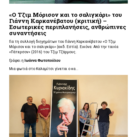
«Ο Τζιμ Μόρισον και το σαλιγκάρι» του
Γιάννη Καρκανέβατου (κριτική) –
Εσωτερικές περιπλανήσεις, ανθρώπινες
συναντήσεις
Για τη συλλογή διηγημάτων του Γιάννη Καρκανέβατου «Ο Τζιμ
Μόρισον και το σαλιγκάρι» (εκδ. Εστία). Εικόνα: Από την ταινία
«Πάτερσον» (2016) του Τζιμ Τζάρμους.
Γράφει η
Ιωάννα Φωτοπούλου
Μια φωτιά στο Καλαμίτσι γίνεται ο κα...