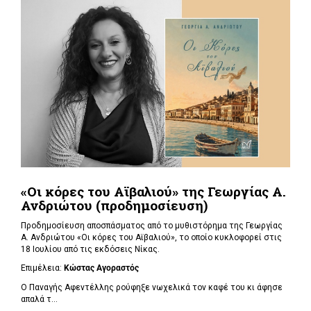
«Οι κόρες του Αϊβαλιού» της Γεωργίας Α.
Ανδριώτου (προδημοσίευση)
Προδημοσίευση αποσπάσματος από το μυθιστόρημα της Γεωργίας
Α. Ανδριώτου «Οι κόρες του Αϊβαλιού», το οποίο κυκλοφορεί στις
18 Ιουλίου από τις εκδόσεις Νίκας.
Επιμέλεια:
Κώστας Αγοραστός
Ο Παναγής Αφεντέλλης ρούφηξε νωχελικά τον καφέ του κι άφησε
απαλά τ...