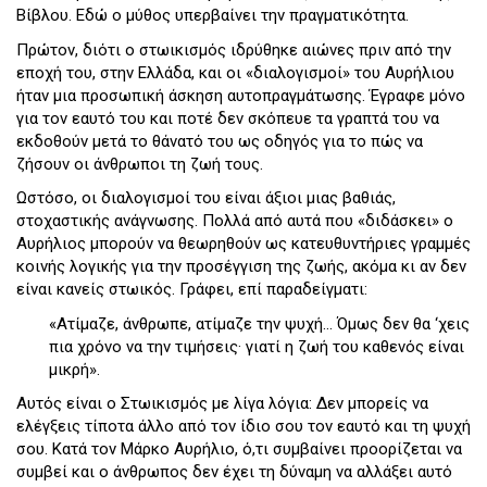
Βίβλου. Εδώ ο μύθος υπερβαίνει την πραγματικότητα.
Πρώτον, διότι ο στωικισμός ιδρύθηκε αιώνες πριν από την
εποχή του, στην Ελλάδα, και οι «διαλογισμοί» του Αυρήλιου
ήταν μια προσωπική άσκηση αυτοπραγμάτωσης. Έγραφε μόνο
για τον εαυτό του και ποτέ δεν σκόπευε τα γραπτά του να
εκδοθούν μετά το θάνατό του ως οδηγός για το πώς να
ζήσουν οι άνθρωποι τη ζωή τους.
Ωστόσο, οι διαλογισμοί του είναι άξιοι μιας βαθιάς,
στοχαστικής ανάγνωσης. Πολλά από αυτά που «διδάσκει» ο
Αυρήλιος μπορούν να θεωρηθούν ως κατευθυντήριες γραμμές
κοινής λογικής για την προσέγγιση της ζωής, ακόμα κι αν δεν
είναι κανείς στωικός. Γράφει, επί παραδείγματι:
«Ατίμαζε, άνθρωπε, ατίμαζε την ψυχή... Όμως δεν θα ‘χεις
πια χρόνο να την τιμήσεις· γιατί η ζωή του καθενός είναι
μικρή».
Αυτός είναι ο Στωικισμός με λίγα λόγια: Δεν μπορείς να
ελέγξεις τίποτα άλλο από τον ίδιο σου τον εαυτό και τη ψυχή
σου. Κατά τον Μάρκο Αυρήλιο, ό,τι συμβαίνει προορίζεται να
συμβεί και ο άνθρωπος δεν έχει τη δύναμη να αλλάξει αυτό