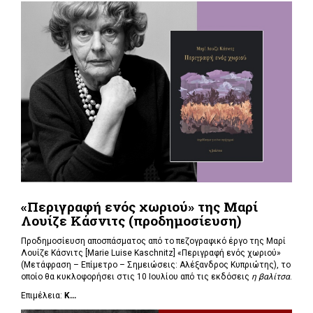
«Περιγραφή ενός χωριού» της Μαρί
Λουίζε Κάσνιτς (προδημοσίευση)
Προδημοσίευση αποσπάσματος από το πεζογραφικό έργο της Μαρί
Λουίζε Κάσνιτς [Marie Luise Kaschnitz] «Περιγραφή ενός χωριού»
(Μετάφραση – Επίμετρο – Σημειώσεις: Αλέξανδρος Κυπριώτης), το
οποίο θα κυκλοφορήσει στις 10 Ιουλίου από τις εκδόσεις
η βαλίτσα
.
Επιμέλεια:
Κ...