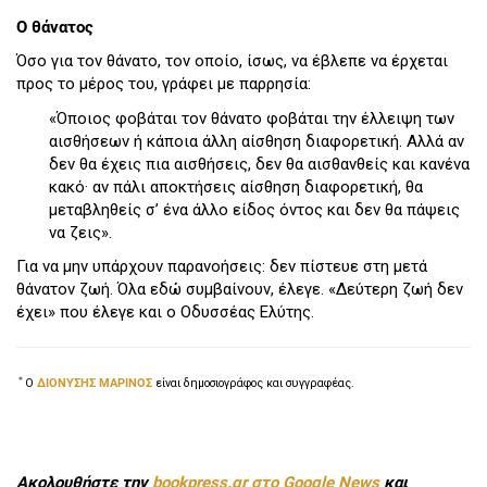
Ο θάνατος
Όσο για τον θάνατο, τον οποίο, ίσως, να έβλεπε να έρχεται
προς το μέρος του, γράφει με παρρησία:
«Όποιος φοβάται τον θάνατο φοβάται την έλλειψη των
αισθήσεων ή κάποια άλλη αίσθηση διαφορετική. Αλλά αν
δεν θα έχεις πια αισθήσεις, δεν θα αισθανθείς και κανένα
κακό· αν πάλι αποκτήσεις αίσθηση διαφορετική, θα
μεταβληθείς σ’ ένα άλλο είδος όντος και δεν θα πάψεις
να ζεις».
Για να μην υπάρχουν παρανοήσεις: δεν πίστευε στη μετά
θάνατον ζωή. Όλα εδώ συμβαίνουν, έλεγε. «Δεύτερη ζωή δεν
έχει» που έλεγε και ο Οδυσσέας Ελύτης.
＊
Ο
ΔΙΟΝΥΣΗΣ ΜΑΡΙΝΟΣ
είναι δημοσιογράφος και συγγραφέας.
Ακολουθήστε την
bookpress.gr στο Google News
και