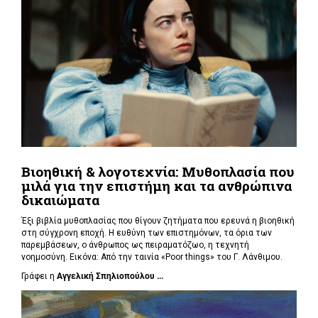
Βιοηθική & λογοτεχνία: Μυθοπλασία που
μιλά για την επιστήμη και τα ανθρώπινα
δικαιώματα
Έξι βιβλία μυθοπλασίας που θίγουν ζητήματα που ερευνά η βιοηθική
στη σύγχρονη εποχή. Η ευθύνη των επιστημόνων, τα όρια των
παρεμβάσεων, ο άνθρωπος ως πειραματόζωο, η τεχνητή
νοημοσύνη. Εικόνα: Από την ταινία «Poor things» του Γ. Λάνθιμου.
Γράφει η
Αγγελική Σπηλιοπούλου ...