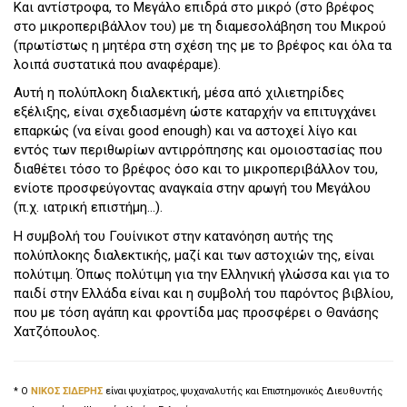
Και αντίστροφα, το Μεγάλο επιδρά στο μικρό (στο βρέφος
στο μικροπεριβάλλον του) με τη διαμεσολάβηση του Μικρού
(πρωτίστως η μητέρα στη σχέση της με το βρέφος και όλα τα
λοιπά συστατικά που αναφέραμε).
Αυτή η πολύπλοκη διαλεκτική, μέσα από χιλιετηρίδες
εξέλιξης, είναι σχεδιασμένη ώστε καταρχήν να επιτυγχάνει
επαρκώς (να είναι good enough) και να αστοχεί λίγο και
εντός των περιθωρίων αντιρρόπησης και ομοιοστασίας που
διαθέτει τόσο το βρέφος όσο και το μικροπεριβάλλον του,
ενίοτε προσφεύγοντας αναγκαία στην αρωγή του Μεγάλου
(π.χ. ιατρική επιστήμη…).
Η συμβολή του Γουίνικοτ στην κατανόηση αυτής της
πολύπλοκης διαλεκτικής, μαζί και των αστοχιών της, είναι
πολύτιμη. Όπως πολύτιμη για την Ελληνική γλώσσα και για το
παιδί στην Ελλάδα είναι και η συμβολή του παρόντος βιβλίου,
που με τόση αγάπη και φροντίδα μας προσφέρει ο Θανάσης
Χατζόπουλος.
* Ο
ΝΙΚΟΣ ΣΙΔΕΡΗΣ
είναι ψυχίατρος, ψυχαναλυτής και Επιστημονικός Διευθυντής