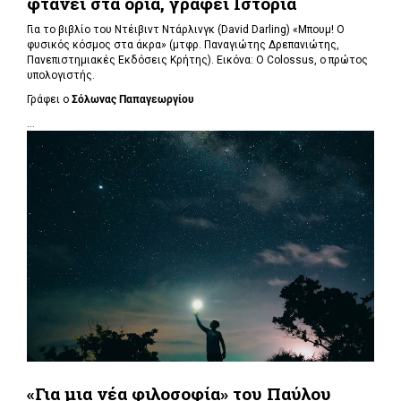
φτάνει στα όρια, γράφει Ιστορία
Για το βιβλίο του Ντέιβιντ Ντάρλινγκ (David Darling) «Μπουμ! Ο
φυσικός κόσμος στα άκρα» (μτφρ. Παναγιώτης Δρεπανιώτης,
Πανεπιστημιακές Εκδόσεις Κρήτης). Εικόνα: Ο Colossus, ο πρώτος
υπολογιστής.
Γράφει ο
Σόλωνας Παπαγεωργίου
...
«Για μια νέα φιλοσοφία» του Παύλου