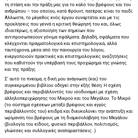
τη στάση και την πράξη μας για το καλό του βρέφους και του
ανθρώπου – του οποίου, κατά Φρόυντ, πατέρας είναι το παιδί.
Άλλωστε, το μέγεθος ενός έργου συναρτάται και με τις
προκλήσεις που γεννά η κριτική θεώρησή του και, όλως
ιδιαιτέρως, η αξιοποίηση των σημείων που
αντιπροσωπεύουν γόνιμα σφάλματα. Δηλαδή, σφάλματα που
ελέγχονται πραγματολογικά και επιστημολογικά, αλλά
ταυτόχρονα, μέσα από την πανουργία του λόγου,
ενεργοποιούν πρακτικές και επιστημολογικές αναζητήσεις
που καθιστούν την υπέρβασή τους προχώρημα της γνώσης
και της πράξης.
Σ’ αυτό το πνεύμα, η δική μου ανάγνωση (και) του
συγκεκριμένου βιβλίου οδηγεί στην εξής θέση: Η σχέση
βρέφους και περιβάλλοντός του ισοδυναμεί με σχέση
αλληλοπεριχώρησης του Μικρού και του Μεγάλου. Το Μικρό
(το σύστημα σχέσεων μεταξύ βρέφους και εγγύς
περιβάλλοντός του) επιδρά και διευκολύνει την ανάπτυξη και
ωρίμανση του βρέφους με τη διαμεσολάβηση του Μεγάλου
(βιολογία του είδους, φυσικό περιβάλλον, πολιτισμός,
γλώσσες και συλλογικές αναπαραστάσεις…).