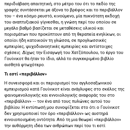
περιδιάβαση απαιτητική, στο μέτρο του ότι το πεδίο της
γραφής συντάσσεται με άξονα το βρέφος και το περιβάλλον
του – ένα κόσμο ρευστό, κινούμενο, μία πυκνότατη εκδοχή
του αναπτυξιακού γίγνεσθαι, η γνώση περί του οποίου σε
μεγάλο βαθμό βασίζεται σε μεταθέσεις υλικού και
πορισμάτων που προκύπτουν από τη θεραπεία ενηλίκων, οι
οποίοι ήδη κατοικούν τη γλώσσα, σε προγλωσσικές
εμπειρίες, ψυχοδιανοητικές εμπειρίες και αντίστοιχες
σχέσεις. Δίχως την Εισαγωγή του Χατζόπουλου, το έργο του
Γουίνικοτ θα ήταν το ίδιο, αλλά το συγκεκριμένο βιβλίο
αισθητά φτωχότερο.
Τι εστί «περιβάλλον»
Η συνεισφορά και οι περιορισμοί του αγγλοσαξωνικού
εμπειρισμού κατά Γουίνικοτ είναι ανάγλυφες στο σκέλος της
φαινομενολογικής και εννοιολογικής αναφοράς του στο
«περιβάλλον» -- τον ένα από τους πυλώνες αυτού του
βιβλίου. Η εντύπωσή μου συνοψίζεται στο ότι ο Γουίνικοτ
δεν χρησιμοποιεί τον όρο «περιβάλλον» ως αυστηρά
εννοιοποιημένη οντότητα. Από τη μια θεωρεί «περιβάλλον»
την αυθόρμητη ιδέα των ανθρώπων περί του τι εστί