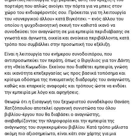
πορτιέρη που απλώς ανοίγει την πόρτα για να μπεις στον
χώρο του ενδιαφέροντός σου. Πρόκειται για τη λειτουργία
του «συνεργικού άλλου» κατά Βιγκότσκι – ενός άλλου του
οποίου η ψυχοδιανοητική σκευή τον καθιστά ικανό να
συνοδεύσει τον αναγνώστη σε μια εμπειρία περιδιάβασης σε
γνωστά και άγνωστα, οικεία και ανοίκεια περιβάλλοντα, κατά
τρόπο που συμβάλλει στην προσωπική του εξέλιξη.
Είναι η λειτουργία του ενήμερου συνοδοιπόρου, που
αντιπροσωπεύει τον περάτη, όπως ο Βιργίλιος για τον Δάντη
στη «Θεία Κωμωδία». Εκείνου που διαθέτει εμπειρία, γνώση
και ικανότητα επεξεργασίας ως προς βασικά τοπόσημα και
κρίσιμα οδόσημα της πνευματικής διαδρομής του αναγνώστη,
καθώς και επαρκείς αναφορές και τρόπους ώστε να ενδύει
την εμπειρία με λόγο και αφηγήσεις.
Θεωρώ ότι η Εισαγωγή του ξεχωριστού συναδέλφου Θανάση
Χατζόπουλου αποτελεί οργανική συνιστώσα του όλου
βιβλίου-έργου που θα διαβάσει ο αναγνώστης,
αναβαθμίζοντας την πληροφορία και την εμπειρία της
ανάγνωσης του συγκεκριμένου βιβλίου. Κατά τρόπο μάλιστα
ακόμη πιο αξιοσημείωτο, είναι κάτι σαν χάρτης για μια