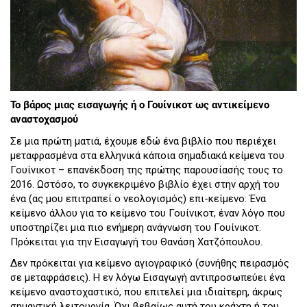
Το βάρος μιας εισαγωγής ή ο Γουίνικοτ ως αντικείμενο
αναστοχασμού
Σε μια πρώτη ματιά, έχουμε εδώ ένα βιβλίο που περιέχει
μεταφρασμένα στα ελληνικά κάποια σημαδιακά κείμενα του
Γουίνικοτ – επανέκδοση της πρώτης παρουσίασής τους το
2016. Ωστόσο, το συγκεκριμένο βιβλίο έχει στην αρχή του
ένα (ας μου επιτραπεί ο νεολογισμός) επι-κείμενο: Ένα
κείμενο άλλου για το κείμενο του Γουίνικοτ, έναν λόγο που
υποστηρίζει μια πιο ενήμερη ανάγνωση του Γουίνικοτ.
Πρόκειται για την Εισαγωγή του Θανάση Χατζόπουλου.
Δεν πρόκειται για κείμενο αγιογραφικό (συνήθης πειρασμός
σε μεταφράσεις). Η εν λόγω Εισαγωγή αντιπροσωπεύει ένα
κείμενο αναστοχαστικό, που επιτελεί μια ιδιαίτερη, άκρως
σημαντική λειτουργία. Όχι βεβαίως αυτή του κράχτη ή του