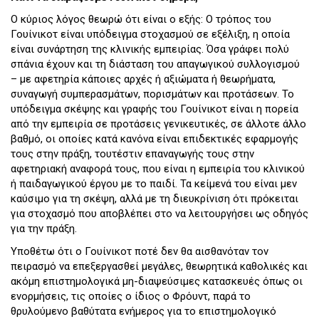
Ο κύριος λόγος θεωρώ ότι είναι ο εξής: Ο τρόπος του
Γουίνικοτ είναι υπόδειγμα στοχασμού σε εξέλιξη, η οποία
είναι συνάρτηση της κλινικής εμπειρίας. Όσα γράφει πολύ
σπάνια έχουν και τη διάσταση του απαγωγικού συλλογισμού
– με αφετηρία κάποιες αρχές ή αξιώματα ή θεωρήματα,
συναγωγή συμπερασμάτων, πορισμάτων και προτάσεων. Το
υπόδειγμα σκέψης και γραφής του Γουίνικοτ είναι η πορεία
από την εμπειρία σε προτάσεις γενικευτικές, σε άλλοτε άλλο
βαθμό, οι οποίες κατά κανόνα είναι επιδεκτικές εφαρμογής
τους στην πράξη, τουτέστιν επαναγωγής τους στην
αφετηριακή αναφορά τους, που είναι η εμπειρία του κλινικού
ή παιδαγωγικού έργου με το παιδί. Τα κείμενά του είναι μεν
καύσιμο για τη σκέψη, αλλά με τη διευκρίνιση ότι πρόκειται
για στοχασμό που αποβλέπει στο να λειτουργήσει ως οδηγός
για την πράξη.
Υποθέτω ότι ο Γουίνικοτ ποτέ δεν θα αισθανόταν τον
πειρασμό να επεξεργασθεί μεγάλες, θεωρητικά καθολικές και
ακόμη επιστημολογικά μη-διαψεύσιμες κατασκευές όπως οι
ενορμήσεις, τις οποίες ο ίδιος ο Φρόυντ, παρά το
θρυλούμενο βαθύτατα ενήμερος για το επιστημολογικό