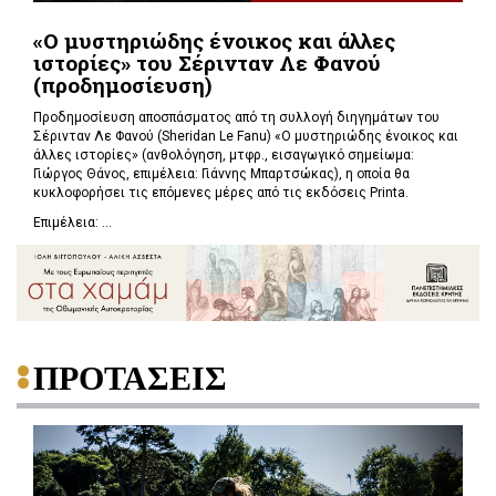
«Ο μυστηριώδης ένοικος και άλλες
ιστορίες» του Σέρινταν Λε Φανού
(προδημοσίευση)
Προδημοσίευση αποσπάσματος από τη συλλογή διηγημάτων του
Σέρινταν Λε Φανού (Sheridan Le Fanu) «Ο μυστηριώδης ένοικος και
άλλες ιστορίες» (ανθολόγηση, μτφρ., εισαγωγικό σημείωμα:
Γιώργος Θάνος, επιμέλεια: Γιάννης Μπαρτσώκας), η οποία θα
κυκλοφορήσει τις επόμενες μέρες από τις εκδόσεις Printa.
Επιμέλεια: ...
ΠΡΟΤΑΣΕΙΣ