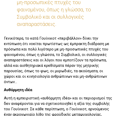
μη-προσωπικές πτυχές του
φαινομένου, όπως η γλώσσα, το
Συμβολικό και οι συλλογικές
αναπαραστάσεις.
Γενικότερα, το κατά Γουίνικοτ «περιβάλλον» δίνει την
εντύπωση ότι νοείται πρωτίστως ως έμπρακτη διάδραση με
πρόσωπα και πολύ λιγότερο με μη-προσωπικές πτυχές του
φαινομένου, όπως η γλώσσα, το Συμβολικό, οι συλλογικές
αναπαραστάσεις και οι λόγοι που εμποτίζουν τα πρόσωπα,
αλλά και αισθητηριακά ερεθίσματα πέραν της μητρικής
παρουσίας, όπως το φως, οι μυρωδιές, τα ακούσματα, οι
χώροι και οι κινησιολογία ανθρώπινων και μη-ανθρώπινων
όντων…
Αυθόρμητη ιδέα
Αυτή η εμπειριστική «αυθόρμητη ιδέα» και οι περιορισμοί της
δεν αναφέρονται για να σχετικοποιηθεί η αξία της συμβολής
του Γουίνικοτ. Σε κάθε περίπτωση, ο Γουίνικοτ, αρνούμενος
έναν ακρογωνιαίο λίθο της φροϋδικής μεταψυχολογίας,