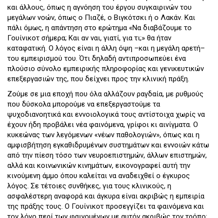
και άλλους, όπως η αγνόηση του έργου συγκαιρινών του
μεγάλων νοών, όπως ο Πιαζέ, ο Βιγκότσκι ή ο Λακάν. Και
πάλι όμως, η απάντηση στο ερώτημα «Να διαβάζουμε το
Γουίνικοτ σήμερα; Και αν ναι, γιατί, για τι;» θα ήταν
καταφατική. Ο λόγος είναι η άλλη όψη –και η μεγάλη αρετή–
του εμπειρισμού του. Ότι δηλαδή αντιπροσωπεύει ένα
πλούσιο σύνολο εμπειρικής πληροφορίας και γενικευτικών
επεξεργασιών της, που δείχνει προς την κλινική πράξη.
Ζούμε σε μια εποχή που όλα αλλάζουν ραγδαία, με ρυθμούς
που δύσκολα μπορούμε να επεξεργαστούμε τα
ψυχοδιανοητικά και εννοιολογικά τους αντίστοιχα χωρίς να
έχουν ήδη προβάλει νέα φαινόμενα, γρίφοι κι αινίγματα. Ο
κυκεώνας των λεγόμενων «νέων παθολογιών», όπως και η
αμφισβήτηση εγκαθιδρυμένων συστημάτων και εννοιών κάτω
από την πίεση τόσο των νευροεπιστημών, άλλων επιστημών,
αλλά και κοινωνικών κινημάτων, εικονογραφεί αυτή την
κινούμενη άμμο όπου καλείται να αναδειχθεί ο έγκυρος
λόγος. Σε τέτοιες συνθήκες, για τους κλινικούς, η
ασφαλέστερη αναφορά και άγκυρα είναι ακριβώς η εμπειρία
της πράξης τους. Ο Γουίνικοτ προσεγγίζει τα φαινόμενα και
τον λόγο περί των φαινομένων με αυτόν ακριβώς τον τρόπο: