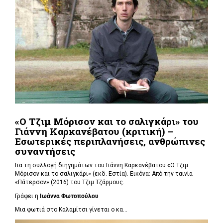
«Ο Τζιμ Μόρισον και το σαλιγκάρι» του
Γιάννη Καρκανέβατου (κριτική) –
Εσωτερικές περιπλανήσεις, ανθρώπινες
συναντήσεις
Για τη συλλογή διηγημάτων του Γιάννη Καρκανέβατου «Ο Τζιμ
Μόρισον και το σαλιγκάρι» (εκδ. Εστία). Εικόνα: Από την ταινία
«Πάτερσον» (2016) του Τζιμ Τζάρμους.
Γράφει η
Ιωάννα Φωτοπούλου
Μια φωτιά στο Καλαμίτσι γίνεται ο κα...