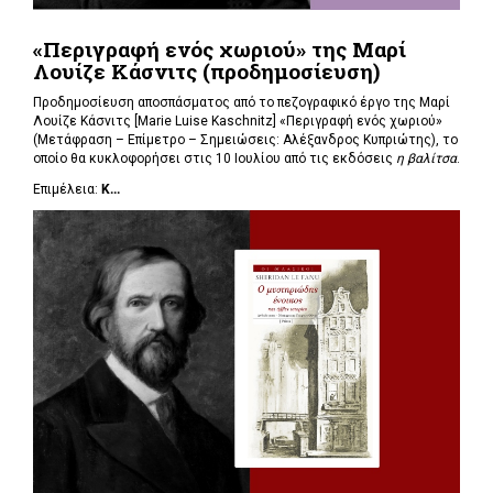
«Περιγραφή ενός χωριού» της Μαρί
Λουίζε Κάσνιτς (προδημοσίευση)
Προδημοσίευση αποσπάσματος από το πεζογραφικό έργο της Μαρί
Λουίζε Κάσνιτς [Marie Luise Kaschnitz] «Περιγραφή ενός χωριού»
(Μετάφραση – Επίμετρο – Σημειώσεις: Αλέξανδρος Κυπριώτης), το
οποίο θα κυκλοφορήσει στις 10 Ιουλίου από τις εκδόσεις
η βαλίτσα
.
Επιμέλεια:
Κ...