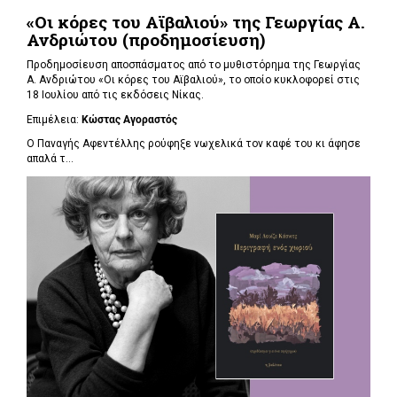
«Οι κόρες του Αϊβαλιού» της Γεωργίας Α.
Ανδριώτου (προδημοσίευση)
Προδημοσίευση αποσπάσματος από το μυθιστόρημα της Γεωργίας
Α. Ανδριώτου «Οι κόρες του Αϊβαλιού», το οποίο κυκλοφορεί στις
18 Ιουλίου από τις εκδόσεις Νίκας.
Επιμέλεια:
Κώστας Αγοραστός
Ο Παναγής Αφεντέλλης ρούφηξε νωχελικά τον καφέ του κι άφησε
απαλά τ...