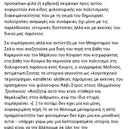
προσώπων φίλα (ή εχθρικά) κείμενων προς αυτόν,
συγκροτούν ένα είδος φιλοσοφικής και πολιτισμικής
διακειμενικότητας που με τη σειρά του δημιουργεί
πολύτροπες αναγωγές και συνάφειες όχι μόνο με τις
παρελθούσες ιστορικές δυστοπίες αλλά και με εκείνες του
δικού μας παρόντος.
Σε συμπόρευση αλλά και αντίστιξη με τον Μπαρνταμού του
Σελίν που αναζητούσε μια δική του πηγή στα βάθη του
Καμερούν και τον Μάρλοου του Κόνραντ που εισχωρώντας
στα βάθη του Κονγκό θα περνούσε από τον πολιτισμό στη
δολοφονική παράνοια ενός Κουρτς, ο συγγραφέας Μοδινός,
αντιμετωπίζοντας τα ιστορικά γεγονότα ως «λογοτεχνικό
τεχνούργημα», καταθέτει αλήθειες παρόμοιες με εκείνες του
αγαπημένου του φιλόσοφου Λέβι Στρος στους
Θλιμμένους
Τροπικούς
: «Αναζητώ αυτό που είναι σταθερό και
θεμελιώδες στον άνθρωπο», ενώ την ίδια στιγμή
συμπεραίνει: «[…] το ποτάμι δεν έχει μία και μόνη,
συγκεκριμένη πηγή. Ή, αν το θέσουμε μεταφορικά, η απτή
πραγματικότητα των φαινομένων δεν έχει μία και μοναδική
αιτία – υπάρχει γύρω μας μια λεπτοϋφασμένη ιστορία, που
καλό είναι να την βλέπουμε σε όλη της την