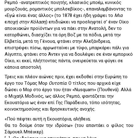
Ρεμπό -ανατρεπτικός ποιητής, κλασικός μποέμ, κυνικός
μουρζουάς, ρομαντικός μπολσεβίκος-, επαναλαμβάνοντας το
«Εγώ είναι ένας άλλος» (το 1878 έχει ήδη γράψει το
Μια
ε
ποχή στην Κόλαση
) επιδιώκει να προσληφτεί σ’ έναν Οίκο
αποικιακών προϊόντων για να πάει στην Ανατολή, δεν το
κατορθώνει, διασχίζει τα όρη Βοζ με τα πόδια, μετά την
Ελβετία, μετά τη Γένουα, φτάνει στην Αλεξάνδρεια,
επιστρέφει πίσω, αρρωσταίνει με τύφο, μπαρκάρει πάλι για
Αίγυπτο, φτάνει στο Άντεν για να δουλέψει σε έναν εμπορικό
Οίκο, κι εκεί, πλήττοντας πάντα, ονειρεύεται να φύγει σε
κάποια αποστολή.
Τρεις και πλέον αιώνες πριν, έχει εκδοθεί στην Ευρώπη το
έργο του Τόμας Μορ
Ουτοπία
. Ο τίτλος που αρχικά είχε
δώσει ο Μορ στο έργο του ήταν «Nusquam» (Πουθενά). Αλλά
ο Μιχαήλ Μοδινός, ως άλλος Ρεμπό, φαντάζεται την
Εκουατόρια ως έναν επί Γης Παράδεισο, τόπο ισότητας,
κοινοκτημοσύνης και θρησκευτικής ανοχής.
«Πού πέφτει αυτή η Εκουατόρια, αλήθεια;
Θα το δούμε όταν την ιδρύσω» (του απαντάει ο φίλος του
Σάμουελ Μπέικερ).