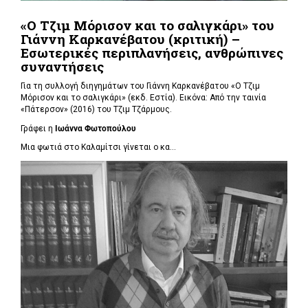
«Ο Τζιμ Μόρισον και το σαλιγκάρι» του
Γιάννη Καρκανέβατου (κριτική) –
Εσωτερικές περιπλανήσεις, ανθρώπινες
συναντήσεις
Για τη συλλογή διηγημάτων του Γιάννη Καρκανέβατου «Ο Τζιμ
Μόρισον και το σαλιγκάρι» (εκδ. Εστία). Εικόνα: Από την ταινία
«Πάτερσον» (2016) του Τζιμ Τζάρμους.
Γράφει η
Ιωάννα Φωτοπούλου
Μια φωτιά στο Καλαμίτσι γίνεται ο κα...