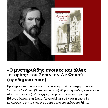
«Ο μυστηριώδης ένοικος και άλλες
ιστορίες» του Σέρινταν Λε Φανού
(προδημοσίευση)
Προδημοσίευση αποσπάσματος από τη συλλογή διηγημάτων του
Σέρινταν Λε Φανού (Sheridan Le Fanu) «Ο μυστηριώδης ένοικος και
άλλες ιστορίες» (ανθολόγηση, μτφρ., εισαγωγικό σημείωμα:
Γιώργος Θάνος, επιμέλεια: Γιάννης Μπαρτσώκας), η οποία θα
κυκλοφορήσει τις επόμενες μέρες από τις εκδόσεις Printa.