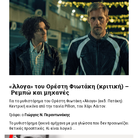
«Άλογα» του Ορέστη Φιωτάκη (κριτική) –
Ρεμπώ και μηχανές
Για το μυθιστόρημα του Ορέστη Φιωτάκη «Άλογα» (εκδ. Πατάκη).
Κεντρική εικόνα από την ταινία Pillion, του Χάρι Λάιτον.
Γράφει ο
Γιώργος Ν. Περαντωνάκης
Το μυθιστόρημα ξεκινά αμήχανα με μια γλώσσα που δεν προοιωνίζει
θετικές προοπτικές. Κι είναι λογικό ...