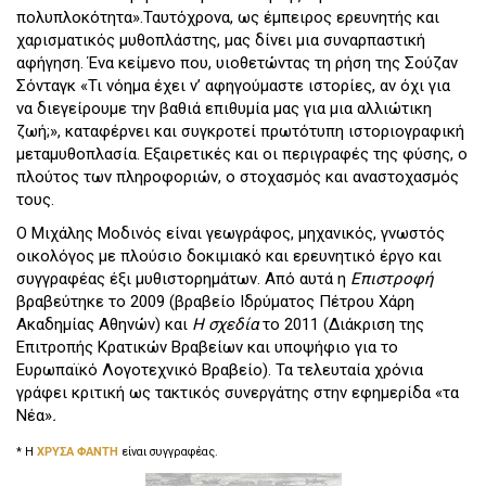
πολυπλοκότητα».Ταυτόχρονα, ως έμπειρος ερευνητής και
χαρισματικός μυθοπλάστης, μας δίνει μια συναρπαστική
αφήγηση. Ένα κείμενο που, υιοθετώντας τη ρήση της Σούζαν
Σόνταγκ «Τι νόημα έχει ν’ αφηγούμαστε ιστορίες, αν όχι για
να διεγείρουμε την βαθιά επιθυμία μας για μια αλλιώτικη
ζωή;», καταφέρνει και συγκροτεί πρωτότυπη ιστοριογραφική
μεταμυθοπλασία. Εξαιρετικές και οι περιγραφές της φύσης, ο
πλούτος των πληροφοριών, ο στοχασμός και αναστοχασμός
τους.
Ο Μιχάλης Μοδινός είναι γεωγράφος, μηχανικός, γνωστός
οικολόγος με πλούσιο δοκιμιακό και ερευνητικό έργο και
συγγραφέας έξι μυθιστορημάτων. Από αυτά η
Επιστροφή
βραβεύτηκε το 2009 (βραβείο Ιδρύματος Πέτρου Χάρη
Ακαδημίας Αθηνών) και
Η σχεδία
το 2011 (Διάκριση της
Επιτροπής Κρατικών Βραβείων και υποψήφιο για το
Ευρωπαϊκό Λογοτεχνικό Βραβείο). Τα τελευταία χρόνια
γράφει κριτική ως τακτικός συνεργάτης στην εφημερίδα «τα
Νέα»
.
* Η
ΧΡΥΣΑ ΦΑΝΤΗ
είναι συγγραφέας.