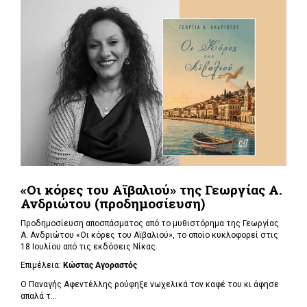
«Οι κόρες του Αϊβαλιού» της Γεωργίας Α.
Ανδριώτου (προδημοσίευση)
Προδημοσίευση αποσπάσματος από το μυθιστόρημα της Γεωργίας
Α. Ανδριώτου «Οι κόρες του Αϊβαλιού», το οποίο κυκλοφορεί στις
18 Ιουλίου από τις εκδόσεις Νίκας.
Επιμέλεια:
Κώστας Αγοραστός
Ο Παναγής Αφεντέλλης ρούφηξε νωχελικά τον καφέ του κι άφησε
απαλά τ...