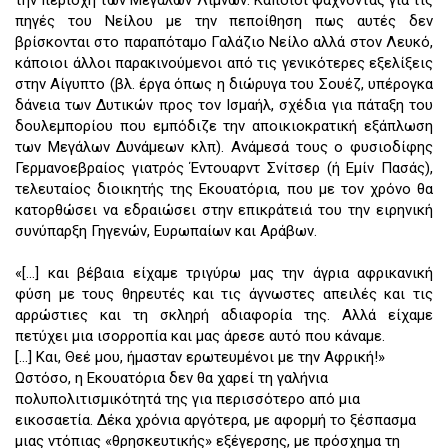
την περιοχή των Μεγάλων Λιμνών. Κάποιοι ψάχνοντας για τις
πηγές του Νείλου με την πεποίθηση πως αυτές δεν
βρίσκονται στο παραπόταμο Γαλάζιο Νείλο αλλά στον Λευκό,
κάποιοι άλλοι παρακινούμενοι από τις γενικότερες εξελίξεις
στην Αίγυπτο (βλ. έργα όπως η διώρυγα του Σουέζ, υπέρογκα
δάνεια των Δυτικών προς τον Ισμαήλ, σχέδια για πάταξη του
δουλεμπορίου που εμπόδιζε την αποικιοκρατική εξάπλωση
των Μεγάλων Δυνάμεων κλπ). Ανάμεσά τους ο φυσιοδίφης
Γερμανοεβραίος γιατρός Έντουαρντ Σνίτσερ (ή Εμίν Πασάς),
τελευταίος διοικητής της Εκουατόρια, που με τον χρόνο θα
κατορθώσει να εδραιώσει στην επικράτειά του την ειρηνική
συνύπαρξη Γηγενών, Ευρωπαίων και Αράβων.
«[…] και βέβαια είχαμε τριγύρω μας την άγρια αφρικανική
φύση με τους θηρευτές και τις άγνωστες απειλές και τις
αρρώστιες και τη σκληρή αδιαφορία της. Αλλά είχαμε
πετύχει μια ισορροπία και μας άρεσε αυτό που κάναμε.
[…] Και, Θεέ μου, ήμασταν ερωτευμένοι με την Αφρική!»
Ωστόσο, η Εκουατόρια δεν θα χαρεί τη γαλήνια
πολυπολιτισμικότητά της για περισσότερο από μια
εικοσαετία. Δέκα χρόνια αργότερα, με αφορμή το ξέσπασμα
μιας ντόπιας «θρησκευτικής» εξέγερσης, με πρόσχημα τη