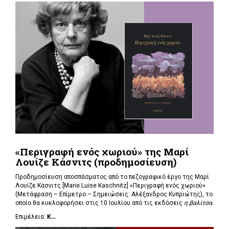
«Περιγραφή ενός χωριού» της Μαρί
Λουίζε Κάσνιτς (προδημοσίευση)
Προδημοσίευση αποσπάσματος από το πεζογραφικό έργο της Μαρί
Λουίζε Κάσνιτς [Marie Luise Kaschnitz] «Περιγραφή ενός χωριού»
(Μετάφραση – Επίμετρο – Σημειώσεις: Αλέξανδρος Κυπριώτης), το
οποίο θα κυκλοφορήσει στις 10 Ιουλίου από τις εκδόσεις
η βαλίτσα
.
Επιμέλεια:
Κ...