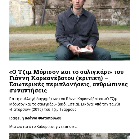
«Ο Τζιμ Μόρισον και το σαλιγκάρι» του
Γιάννη Καρκανέβατου (κριτική) –
Εσωτερικές περιπλανήσεις, ανθρώπινες
συναντήσεις
Για τη συλλογή διηγημάτων του Γιάννη Καρκανέβατου «Ο Τζιμ
Μόρισον και το σαλιγκάρι» (εκδ. Εστία). Εικόνα: Από την ταινία
«Πάτερσον» (2016) του Τζιμ Τζάρμους.
Γράφει η
Ιωάννα Φωτοπούλου
Μια φωτιά στο Καλαμίτσι γίνεται ο κα...