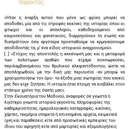
παρόντος.
«Ήταν η έναρξη αυτού που μόνο ως φρίκη μπορεί να
αποδοθεί, μία από τις στροφές εκείνες της ιστορίας όπου οι
φτωχοί και οι απόκληροι, καθοδηγούμενοι από
καιροσκόπους και φανατικούς, διαρρηγνύουν τη σιωπή και
διαπράττουν όσα αργότερα προσπαθούμε να ερμηνεύσουμε
αποδίδοντάς τα, μ’ ένα είδος ιστορικού αναχρονισμού».
[…] «Στόχος της αποστολής η εκκένωσή μας και η μεταφορά
των πολύτιμων αγαθών που είχαμε συσσωρεύσει,
περιλαμβανομένου του θρυλικού ελεφαντόδοντου, ώστε να
αποπληρωθούν, με την δική μας περιουσία -αν μπορώ να
χρησιμοποιήσω τον όρο- τα έξοδα μιας σωτηρίας που κανείς
μας δεν είχε ζητήσει. Η ιστορία ήταν έτοιμη να εισβάλει στον
στάσιμο χρόνο της όασής μας».
Στην
Εκουατόρια
του Μοδινού, αναφορές σε γνωστά ή
λιγότερο γνωστά ιστορικά γεγονότα, πληροφορίες της
καθημερινότητας, ημερολογιακές καταγραφές, εικόνες,
χάρτες, τεκμήρια υπαρκτά ή επινοημένα, αρχεία, κειμενικά
ίχνη και παραθέσεις είτε από προσωπικές εμπειρίες του
ίδιου του αφηγητή είτε από μαρτυρίες και εξομολογήσεις