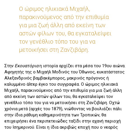
Ο ώριμος ηλικιακά Μιχαήλ,
παρακινούμενος από την επιθυμία
για μια ζωή άλλη από εκείνη των
αστών φίλων του, θα εγκαταλείψει
τον γενέθλιο τόπο του για να
μετοικήσει στη Ζανζιβάρη.
Στην
Εκουατόρια
η ιστορία αρχίζει στα μέσα του 19ου αιώνα.
Αφηγητής της ο Μιχαήλ Μοδινός του Όθωνος, ευκατάστατος
Αλεξανδρινός βαμβακέμπορος, μακρινός πρόγονος ή
καλυμμένο άλτερ έγκο του συγγραφέα. Ο ώριμος ηλικιακά
Μιχαήλ, παρακινούμενος από την επιθυμία για μια ζωή άλλη
από εκείνη των αστών φίλων του, θα εγκαταλείψει τον
γενέθλιο τόπο του για να μετοικήσει στη Ζανζιβάρη. Οχτώ
χρόνια μετά (αρχές του 1879), νιώθοντας να βουλιάζει πάλι
στην ίδια ράθυμη καθημερινότητα των Τροπικών, θα
επιχειρήσει ένα περιπετειώδες ταξίδι στην αχανή περιοχή
του Ισημερινού. Είναι η ίδια ακριβώς εποχή που ο νεαρός