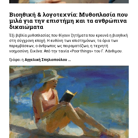
Βιοηθική & λογοτεχνία: Μυθοπλασία που
μιλά για την επιστήμη και τα ανθρώπινα
δικαιώματα
Έξι βιβλία μυθοπλασίας που θίγουν ζητήματα που ερευνά η βιοηθική
στη σύγχρονη εποχή. Η ευθύνη των επιστημόνων, τα όρια των
παρεμβάσεων, ο άνθρωπος ως πειραματόζωο, η τεχνητή
νοημοσύνη. Εικόνα: Από την ταινία «Poor things» του Γ. Λάνθιμου.
Γράφει η
Αγγελική Σπηλιοπούλου ...