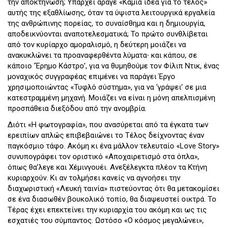
την αποκτήνωση; Υπάρχει άραγε «Καμιά ιδέα για το τέλος»
αυτής της εξαθλίωσης, όταν τα ύψιστα λειτουργικά εργαλεία
της ανθρώπινης πορείας, το συναίσθημα και η δημιουργία,
αποδεικνύονται αναποτελεσματικά; Το πρώτο συνθλίβεται
από τον κυρίαρχο αμοραλισμό, η δεύτερη μοιάζει να
ανακυκλώνει τα προαναφερθέντα λύματα∙ και κάπου, σε
κάποιο ‘Έρημο Κάστρο’, για να θυμηθούμε τον Φίλιπ Ντικ, ένας
μοναχικός συγγραφέας επιμένει να παράγει Έργο
χρησιμοποιώντας «Τυφλό σύστημα», για να ‘γράψει’ σε μια
κατεστραμμένη μηχανή. Μοιάζει να είναι η μόνη απελπισμένη
προσπάθεια διεξόδου από την ανομβρία.
Διότι «Η φωτογραφία», που ανασύρεται από τα έγκατα των
ερειπίων απλώς επιβεβαιώνει το Τέλος δείχνοντας έναν
παγκόσμιο τάφο. Ακόμη κι ένα μάλλον τελευταίο «Love Story»
συνυπογράφει τον οριστικό «Αποχαιρετισμό στα όπλα»,
όπως θα’λεγε και Χέμινγουέι. Ανεξέλεγκτα πλέον τα Κτήνη
κυριαρχούν. Κι αν τολμήσει κανείς να αγνοήσει την
διαχωριστική «Λευκή ταινία» πιστεύοντας ότι θα μετακομίσει
σε ένα διασωθέν βουκολικό τοπίο, θα διαψευστεί οικτρά. Το
Τέρας έχει επεκτείνει την κυριαρχία του ακόμη και ως τις
εσχατιές του σύμπαντος. Ωστόσο «Ο κόσμος μεγαλώνει»,