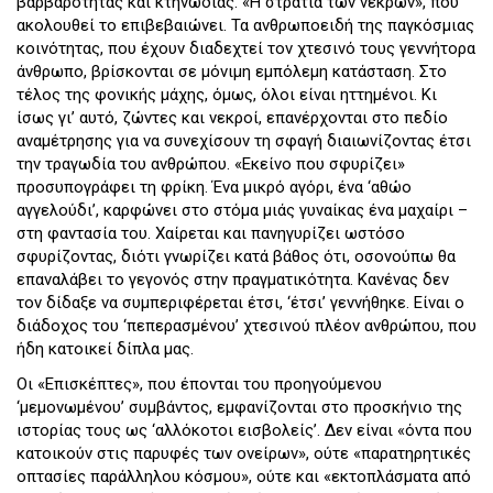
βαρβαρότητας και κτηνωδίας. «Η στρατιά των νεκρών», που
ακολουθεί το επιβεβαιώνει. Τα ανθρωποειδή της παγκόσμιας
κοινότητας, που έχουν διαδεχτεί τον χτεσινό τους γεννήτορα
άνθρωπο, βρίσκονται σε μόνιμη εμπόλεμη κατάσταση. Στο
τέλος της φονικής μάχης, όμως, όλοι είναι ηττημένοι. Κι
ίσως γι’ αυτό, ζώντες και νεκροί, επανέρχονται στο πεδίο
αναμέτρησης για να συνεχίσουν τη σφαγή διαιωνίζοντας έτσι
την τραγωδία του ανθρώπου. «Εκείνο που σφυρίζει»
προσυπογράφει τη φρίκη. Ένα μικρό αγόρι, ένα ‘αθώο
αγγελούδι’, καρφώνει στο στόμα μιάς γυναίκας ένα μαχαίρι –
στη φαντασία του. Χαίρεται και πανηγυρίζει ωστόσο
σφυρίζοντας, διότι γνωρίζει κατά βάθος ότι, οσονούπω θα
επαναλάβει το γεγονός στην πραγματικότητα. Κανένας δεν
τον δίδαξε να συμπεριφέρεται έτσι, ‘έτσι’ γεννήθηκε. Είναι ο
διάδοχος του ‘πεπερασμένου’ χτεσινού πλέον ανθρώπου, που
ήδη κατοικεί δίπλα μας.
Οι «Επισκέπτες», που έπονται του προηγούμενου
‘μεμονωμένου’ συμβάντος, εμφανίζονται στο προσκήνιο της
ιστορίας τους ως ‘αλλόκοτοι εισβολείς’. Δεν είναι «όντα που
κατοικούν στις παρυφές των ονείρων», ούτε «παρατηρητικές
οπτασίες παράλληλου κόσμου», ούτε και «εκτοπλάσματα από