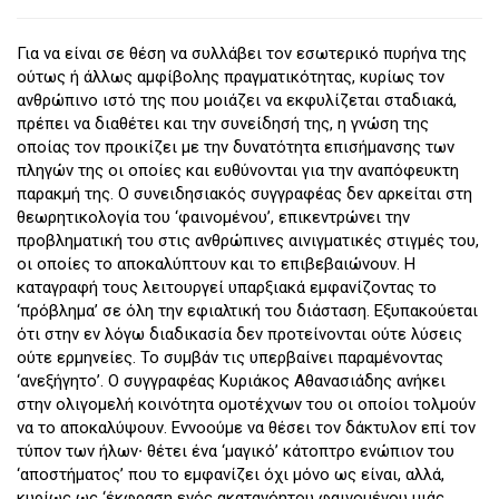
Για να είναι σε θέση να συλλάβει τον εσωτερικό πυρήνα της
ούτως ή άλλως αμφίβολης πραγματικότητας, κυρίως τον
ανθρώπινο ιστό της που μοιάζει να εκφυλίζεται σταδιακά,
πρέπει να διαθέτει και την συνείδησή της, η γνώση της
οποίας τον προικίζει με την δυνατότητα επισήμανσης των
πληγών της οι οποίες και ευθύνονται για την αναπόφευκτη
παρακμή της. Ο συνειδησιακός συγγραφέας δεν αρκείται στη
θεωρητικολογία του ‘φαινομένου’, επικεντρώνει την
προβληματική του στις ανθρώπινες αινιγματικές στιγμές του,
οι οποίες το αποκαλύπτουν και το επιβεβαιώνουν. Η
καταγραφή τους λειτουργεί υπαρξιακά εμφανίζοντας το
‘πρόβλημα’ σε όλη την εφιαλτική του διάσταση. Εξυπακούεται
ότι στην εν λόγω διαδικασία δεν προτείνονται ούτε λύσεις
ούτε ερμηνείες. Το συμβάν τις υπερβαίνει παραμένοντας
‘ανεξήγητο’. Ο συγγραφέας Κυριάκος Αθανασιάδης ανήκει
στην ολιγομελή κοινότητα ομοτέχνων του οι οποίοι τολμούν
να το αποκαλύψουν. Εννοούμε να θέσει τον δάκτυλον επί τον
τύπον των ήλων∙ θέτει ένα ‘μαγικό’ κάτοπτρο ενώπιον του
‘αποστήματος’ που το εμφανίζει όχι μόνο ως είναι, αλλά,
κυρίως ως ‘έκφραση ενός ακατανόητου φαινομένου μιάς