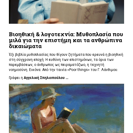
Βιοηθική & λογοτεχνία: Μυθοπλασία που
μιλά για την επιστήμη και τα ανθρώπινα
δικαιώματα
Έξι βιβλία μυθοπλασίας που θίγουν ζητήματα που ερευνά η βιοηθική
στη σύγχρονη εποχή. Η ευθύνη των επιστημόνων, τα όρια των
παρεμβάσεων, ο άνθρωπος ως πειραματόζωο, η τεχνητή
νοημοσύνη. Εικόνα: Από την ταινία «Poor things» του Γ. Λάνθιμου.
Γράφει η
Αγγελική Σπηλιοπούλου ...