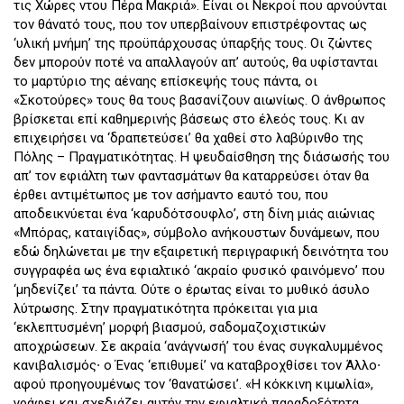
τις Χώρες ντου Πέρα Μακριά». Είναι οι Νεκροί που αρνούνται
τον θάνατό τους, που τον υπερβαίνουν επιστρέφοντας ως
‘υλική μνήμη’ της προϋπάρχουσας ύπαρξής τους. Οι ζώντες
δεν μπορούν ποτέ να απαλλαγούν απ’ αυτούς, θα υφίστανται
το μαρτύριο της αέναης επίσκεψής τους πάντα, οι
«Σκοτούρες» τους θα τους βασανίζουν αιωνίως. Ο άνθρωπος
βρίσκεται επί καθημερινής βάσεως στο έλεός τους. Κι αν
επιχειρήσει να ‘δραπετεύσει’ θα χαθεί στο λαβύρινθο της
Πόλης – Πραγματικότητας. Η ψευδαίσθηση της διάσωσής του
απ’ τον εφιάλτη των φαντασμάτων θα καταρρεύσει όταν θα
έρθει αντιμέτωπος με τον ασήμαντο εαυτό του, που
αποδεικνύεται ένα ‘καρυδότσουφλο’, στη δίνη μιάς αιώνιας
«Μπόρας, καταιγίδας», σύμβολο ανήκουστων δυνάμεων, που
εδώ δηλώνεται με την εξαιρετική περιγραφική δεινότητα του
συγγραφέα ως ένα εφιαλτικό ‘ακραίο φυσικό φαινόμενο’ που
‘μηδενίζει’ τα πάντα. Ούτε ο έρωτας είναι το μυθικό άσυλο
λύτρωσης. Στην πραγματικότητα πρόκειται για μια
‘εκλεπτυσμένη’ μορφή βιασμού, σαδομαζοχιστικών
αποχρώσεων. Σε ακραία ‘ανάγνωσή’ του ένας συγκαλυμμένος
κανιβαλισμός∙ ο Ένας ‘επιθυμεί’ να καταβροχθίσει τον Άλλο∙
αφού προηγουμένως τον ‘θανατώσει’. «Η κόκκινη κιμωλία»,
γράφει και σχεδιάζει αυτήν την εφιαλτική παραδοξότητα.