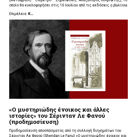
(Μετάφραση – Επίμετρο – Σημειώσεις: Αλέξανδρος Κυπριώτης), το
οποίο θα κυκλοφορήσει στις 10 Ιουλίου από τις εκδόσεις
η βαλίτσα
.
Επιμέλεια:
Κ...
«Ο μυστηριώδης ένοικος και άλλες
ιστορίες» του Σέρινταν Λε Φανού
(προδημοσίευση)
Προδημοσίευση αποσπάσματος από τη συλλογή διηγημάτων του
Σέρινταν Λε Φανού (Sheridan Le Fanu) «Ο μυστηριώδης ένοικος και