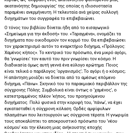
ακατανόητης δημιουργίας’ της οποίας η ιδιοσυστασία
παραμένει ανερμήνευτη. Η τελευταία ανά χείρας συλλογή
διηγημάτων του συγγραφέα το επιβεβαιώνει.
Ο τόνος του βιβλίου δίνεται ήδη από το εισαγωγικό
«Σημείωμα για την έκδοσή» του. «Ταραγμένα», ονομάζει τα
διηγήματα που οικοδομούν τον κορμό του. Θα επιβεβαιώσει
τον χαρακτηρισμό αυτόν το εναρκτήριο διήγημα, «Πρόλογος:
Χαμένος κήπος». Το κεντρικό του πρόσωπο, ένα μικρό αγόρι,
θα ‘γνωρίσει’ τον εαυτό του πριν γνωρίσει τον κόσμο. Η
διαδικασία όμως αυτή γεννά ένα εύλογο ερώτημα: Ποιος
είναι τελικά ο παράλογος ‘οργανισμός’; Το αγόρι ή ο κόσμος;
Η απάντηση μοιάζει να δίνεται από το αμέσως επόμενο
διήγημα, «Πάνω». Σκηνικό του το παρακμιακό περιβάλλον της
σύγχρονης Πόλης. Συμβολικά είναι όντως ο ‘χαμένος’, ο
κατεστραμμένος πλέον ‘κήπος, του προηγούμενου
διηγήματος. Πολύ φυσικά στην κορυφή του, ‘πάνω’, να έχει
εγκατασταθεί η σύγχρονη κόλαση. Ορδές αμφίφυλων
πλασμάτων που λειτουργούν ως σύγχρονα τέρατα. Η γνωριμία
τους αποκαλύπτει το αποκρουστικό πρόσωπο του ‘νέου
κόσμου’ και την έλευση μιας ανήκουστης εποχής