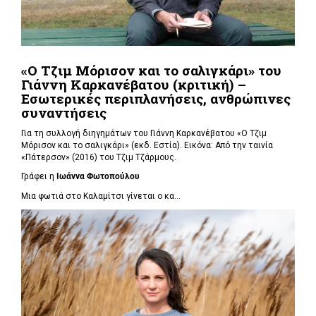
«Ο Τζιμ Μόρισον και το σαλιγκάρι» του
Γιάννη Καρκανέβατου (κριτική) –
Εσωτερικές περιπλανήσεις, ανθρώπινες
συναντήσεις
Για τη συλλογή διηγημάτων του Γιάννη Καρκανέβατου «Ο Τζιμ
Μόρισον και το σαλιγκάρι» (εκδ. Εστία). Εικόνα: Από την ταινία
«Πάτερσον» (2016) του Τζιμ Τζάρμους.
Γράφει η
Ιωάννα Φωτοπούλου
Μια φωτιά στο Καλαμίτσι γίνεται ο κα...