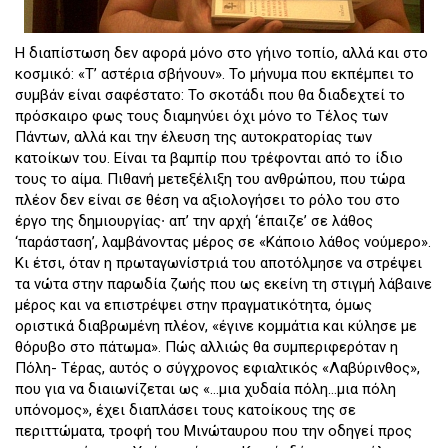
Η διαπίστωση δεν αφορά μόνο στο γήινο τοπίο, αλλά και στο
κοσμικό: «Τ’ αστέρια σβήνουν». Το μήνυμα που εκπέμπει το
συμβάν είναι σαφέστατο: Το σκοτάδι που θα διαδεχτεί το
πρόσκαιρο φως τους διαμηνύει όχι μόνο το Τέλος των
Πάντων, αλλά και την έλευση της αυτοκρατορίας των
κατοίκων του. Είναι τα βαμπίρ που τρέφονται από το ίδιο
τους το αίμα. Πιθανή μετεξέλιξη του ανθρώπου, που τώρα
πλέον δεν είναι σε θέση να αξιολογήσει το ρόλο του στο
έργο της δημιουργίας∙ απ’ την αρχή ‘έπαιζε’ σε λάθος
‘παράσταση’, λαμβάνοντας μέρος σε «Κάποιο λάθος νούμερο».
Κι έτσι, όταν η πρωταγωνίστριά του αποτόλμησε να στρέψει
τα νώτα στην παρωδία ζωής που ως εκείνη τη στιγμή λάβαινε
μέρος και να επιστρέψει στην πραγματικότητα, όμως
οριστικά διαβρωμένη πλέον, «έγινε κομμάτια και κύλησε με
θόρυβο στο πάτωμα». Πώς αλλιώς θα συμπεριφερόταν η
Πόλη- Τέρας, αυτός ο σύγχρονος εφιαλτικός «Λαβύρινθος»,
που για να διαιωνίζεται ως «…μια χυδαία πόλη…μια πόλη
υπόνομος», έχει διαπλάσει τους κατοίκους της σε
περιττώματα, τροφή του Μινώταυρου που την οδηγεί προς