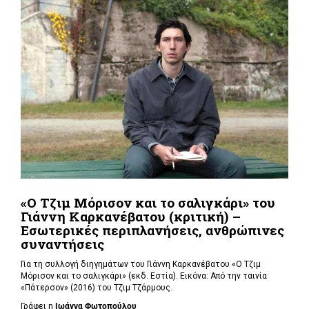
«Ο Τζιμ Μόρισον και το σαλιγκάρι» του
Γιάννη Καρκανέβατου (κριτική) –
Εσωτερικές περιπλανήσεις, ανθρώπινες
συναντήσεις
Για τη συλλογή διηγημάτων του Γιάννη Καρκανέβατου «Ο Τζιμ
Μόρισον και το σαλιγκάρι» (εκδ. Εστία). Εικόνα: Από την ταινία
«Πάτερσον» (2016) του Τζιμ Τζάρμους.
Γράφει η
Ιωάννα Φωτοπούλου