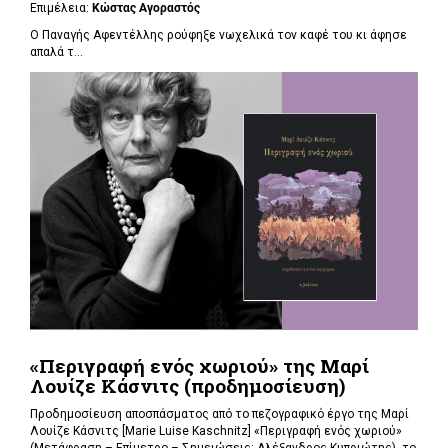
Επιμέλεια:
Κώστας Αγοραστός
Ο Παναγής Αφεντέλλης ρούφηξε νωχελικά τον καφέ του κι άφησε
απαλά τ...
«Περιγραφή ενός χωριού» της Μαρί
Λουίζε Κάσνιτς (προδημοσίευση)
Προδημοσίευση αποσπάσματος από το πεζογραφικό έργο της Μαρί
Λουίζε Κάσνιτς [Marie Luise Kaschnitz] «Περιγραφή ενός χωριού»