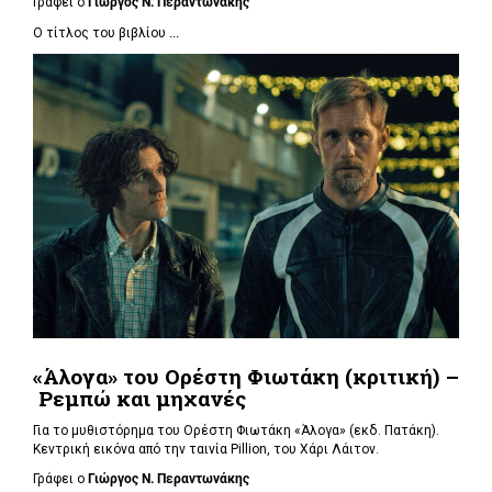
Γράφει ο
Γιώργος Ν. Περαντωνάκης
Ο τίτλος του βιβλίου
...
«Άλογα» του Ορέστη Φιωτάκη (κριτική) –
Ρεμπώ και μηχανές
Για το μυθιστόρημα του Ορέστη Φιωτάκη «Άλογα» (εκδ. Πατάκη).
Κεντρική εικόνα από την ταινία Pillion, του Χάρι Λάιτον.
Γράφει ο
Γιώργος Ν. Περαντωνάκης