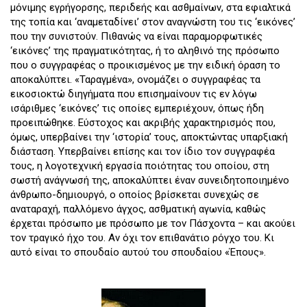
μόνιμης εγρήγορσης, περιδεής και ασθμαίνων, στα εφιαλτικά
της τοπία και ‘αναμεταδίνει’ στον αναγνώστη του τις ‘εικόνες’
που την συνιστούν. Πιθανώς να είναι παραμορφωτικές
‘εικόνες’ της πραγματικότητας, ή το αληθινό της πρόσωπο
που ο συγγραφέας ο προικισμένος με την ειδική όραση το
αποκαλύπτει. «Ταραγμένα», ονομάζει ο συγγραφέας τα
εικοσιοκτώ διηγήματα που επισημαίνουν τις εν λόγω
ισάριθμες ‘εικόνες’ τις οποίες εμπεριέχουν, όπως ήδη
προειπώθηκε. Εύστοχος και ακριβής χαρακτηρισμός που,
όμως, υπερβαίνει την ‘ιστορία’ τους, αποκτώντας υπαρξιακή
διάσταση. Υπερβαίνει επίσης και τον ίδιο τον συγγραφέα
τους, η λογοτεχνική εργασία ποιότητας του οποίου, στη
σωστή ανάγνωσή της, αποκαλύπτει έναν συνειδητοποιημένο
άνθρωπο-δημιουργό, ο οποίος βρίσκεται συνεχώς σε
αναταραχή, παλλόμενο άγχος, ασθματική αγωνία, καθώς
έρχεται πρόσωπο με πρόσωπο με τον Πάσχοντα – και ακούει
τον τραγικό ήχο του. Αν όχι τον επιθανάτιο ρόγχο του. Κι
αυτό είναι το σπουδαίο αυτού του σπουδαίου «Έπους».