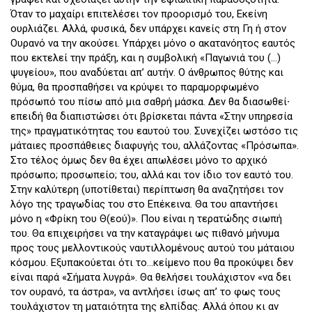
Όταν το μαχαίρι επιτελέσει τον προορισμό του, Εκείνη
ουρλιάζει. Αλλά, φυσικά, δεν υπάρχει κανείς στη Γη ή στον
Ουρανό να την ακούσει. Υπάρχει μόνο ο ακατανόητος εαυτός
που εκτελεί την πράξη, και η συμβολική «Παγωνιά του (…)
ψυγείου», που αναδύεται απ’ αυτήν. Ο άνθρωπος θύτης και
θύμα, θα προσπαθήσει να κρύψει το παραμορφωμένο
πρόσωπό του πίσω από μια σαθρή μάσκα. Δεν θα διασωθεί∙
επειδή θα διαπιστώσει ότι βρίσκεται πάντα «Στην υπηρεσία
της» πραγματικότητας του εαυτού του. Συνεχίζει ωστόσο τις
μάταιες προσπάθειες διαφυγής του, αλλάζοντας «Πρόσωπα».
Στο τέλος όμως δεν θα έχει απωλέσει μόνο το αρχικό
πρόσωπο; προσωπείο; του, αλλά και τον ίδιο τον εαυτό του.
Στην καλύτερη (υποτίθεται) περίπτωση θα αναζητήσει τον
λόγο της τραγωδίας του στο Επέκεινα. Θα του απαντήσει
μόνο η «Φρίκη του Θ(εού)». Που είναι η τερατώδης σιωπή
του. Θα επιχειρήσει να την καταγράψει ως πιθανό μήνυμα
προς τους μελλοντικούς ναυτιλλομένους αυτού του μάταιου
κόσμου. Εξυπακούεται ότι το…κείμενο που θα προκύψει δεν
είναι παρά «Σήματα λυγρά». Θα θελήσει τουλάχιστον «να δει
τον ουρανό, τα άστρα», να αντλήσει ίσως απ’ το φως τους
τουλάχιστον τη ματαιότητα της ελπίδας. Αλλά όπου κι αν