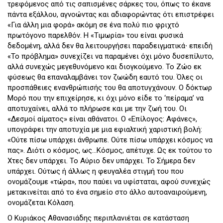
τρεφόμενος από τις σαπισμένες σάρκες του, όπως το έκανε
πάντα εξάλλου, αγνοώντας και αδιαφορώντας ότι επιστρέφει
«Για άλλη μια φορά» ακόμη σε ένα πολύ πιο φριχτό
πρωτόγονο παρελθόν. Η «Τιμωρία» του είναι φυσικά
δεδομένη, αλλά δεν θα λειτουργήσει παραδειγματικά∙ επειδή
«Το πρόβλημα» συνεχίζει να παραμένει όχι μόνο δυσεπίλυτο,
αλλά συνεχώς μεγεθυνόμενο και διογκούμενο. Το Ζώο εκ
φύσεως θα επαναλαμβάνει τον ζωώδη εαυτό του. Όλες οι
προσπάθειες ενανθρώπισής του θα αποτυγχάνουν. Ο δόκτωρ
Μορό που την επιχείρησε, κι όχι μόνο είδε το ‘πείραμα’ να
αποτυχαίνει, αλλά το πλήρωσε και με την ζωή του. Οι
«Δεσμοί αίματος» είναι αθάνατοι. Ο «Επίλογος: Αφάνες»,
υπογράφει την αποτυχία με μια εφιαλτική χαριστική βολή:
«Ούτε πίσω υπάρχει άνθρωπε. Ούτε πίσω υπάρχει κόσμος να
πας». Διότι ο κόσμος, ως…Κόσμος, απέτυχε. Ως εκ τούτου το
Χτες δεν υπάρχει. Το Αύριο δεν υπάρχει. Το Σήμερα δεν
υπάρχει. Ούτως ή άλλως η φευγαλέα στιγμή του που
ονομάζουμε «τώρα», που παύει να υφίσταται, αφού συνεχώς
μετακινείται από το ένα σημείο στο άλλο αυτοαναιρούμενη,
ονομάζεται Κόλαση.
Ο Κυριάκος Αθανασιάδης περιπλανιέται σε κατάσταση