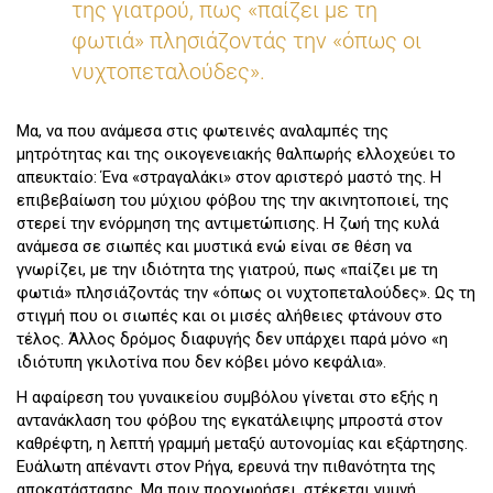
της γιατρού, πως «παίζει με τη
φωτιά» πλησιάζοντάς την «όπως οι
νυχτοπεταλούδες».
Μα, να που ανάμεσα στις φωτεινές αναλαμπές της
μητρότητας και της οικογενειακής θαλπωρής ελλοχεύει το
απευκταίο: Ένα «στραγαλάκι» στον αριστερό μαστό της. Η
επιβεβαίωση του μύχιου φόβου της την ακινητοποιεί, της
στερεί την ενόρμηση της αντιμετώπισης. Η ζωή της κυλά
ανάμεσα σε σιωπές και μυστικά ενώ είναι σε θέση να
γνωρίζει, με την ιδιότητα της γιατρού, πως «παίζει με τη
φωτιά» πλησιάζοντάς την «όπως οι νυχτοπεταλούδες». Ως τη
στιγμή που οι σιωπές και οι μισές αλήθειες φτάνουν στο
τέλος. Άλλος δρόμος διαφυγής δεν υπάρχει παρά μόνο «η
ιδιότυπη γκιλοτίνα που δεν κόβει μόνο κεφάλια».
Η αφαίρεση του γυναικείου συμβόλου γίνεται στο εξής η
αντανάκλαση του φόβου της εγκατάλειψης μπροστά στον
καθρέφτη, η λεπτή γραμμή μεταξύ αυτονομίας και εξάρτησης.
Ευάλωτη απέναντι στον Ρήγα, ερευνά την πιθανότητα της
αποκατάστασης. Μα πριν προχωρήσει, στέκεται γυμνή