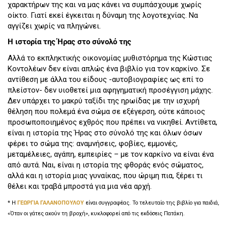
χαρακτήρων της και να μας κάνει να συμπάσχουμε χωρίς
οίκτο. Γιατί εκεί έγκειται η δύναμη της λογοτεχνίας. Να
αγγίζει χωρίς να πληγώνει.
Η ιστορία της Ήρας στο σύνολό της
Αλλά το εκπληκτικής οικονομίας μυθιστόρημα της Κώστιας
Κοντολέων δεν είναι απλώς ένα βιβλίο για τον καρκίνο. Σε
αντίθεση με άλλα του είδους -αυτοβιογραφίες ως επί το
πλείστον- δεν υιοθετεί μια αφηγηματική προσέγγιση μάχης.
Δεν υπάρχει το μακρύ ταξίδι της ηρωίδας με την ισχυρή
θέληση που πολεμά ένα σώμα σε εξέγερση, ούτε κάποιος
προσωποποιημένος εχθρός που πρέπει να νικηθεί. Αντίθετα,
είναι η ιστορία της Ήρας στο σύνολό της και όλων όσων
φέρει το σώμα της: αναμνήσεις, φοβίες, εμμονές,
μεταμέλειες, αγάπη, εμπειρίες – με τον καρκίνο να είναι ένα
από αυτά. Ναι, είναι η ιστορία της φθοράς ενός σώματος,
αλλά και η ιστορία μιας γυναίκας, που ώριμη πια, ξέρει τι
θέλει και τραβά μπροστά για μια νέα αρχή.
* Η
ΓΕΩΡΓΙΑ ΓΑΛΑΝΟΠΟΥΛΟΥ
είναι συγγραφέας. Το τελευταίο της βιβλίο για παιδιά,
«Όταν οι γάτες ακούν τη βροχή», κυκλοφορεί από τις εκδόσεις Πατάκη.