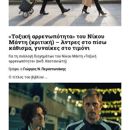
«Τοξική αρρενωπότητα» του Νίκου
Μάντη (κριτική) – Άντρες στο πίσω
κάθισμα, γυναίκες στο τιμόνι
Για τη συλλογή διηγημάτων του Νίκου Μάντη «Τοξική
αρρενωπότητα» (εκδ. Καστανιώτη).
Γράφει ο
Γιώργος Ν. Περαντωνάκης
Ο τίτλος του βιβλίου
...