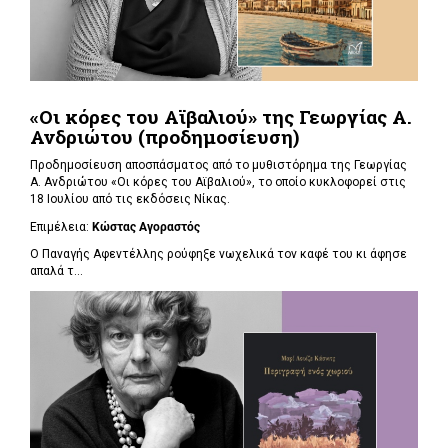
«Οι κόρες του Αϊβαλιού» της Γεωργίας Α.
Ανδριώτου (προδημοσίευση)
Προδημοσίευση αποσπάσματος από το μυθιστόρημα της Γεωργίας
Α. Ανδριώτου «Οι κόρες του Αϊβαλιού», το οποίο κυκλοφορεί στις
18 Ιουλίου από τις εκδόσεις Νίκας.
Επιμέλεια:
Κώστας Αγοραστός
Ο Παναγής Αφεντέλλης ρούφηξε νωχελικά τον καφέ του κι άφησε
απαλά τ...