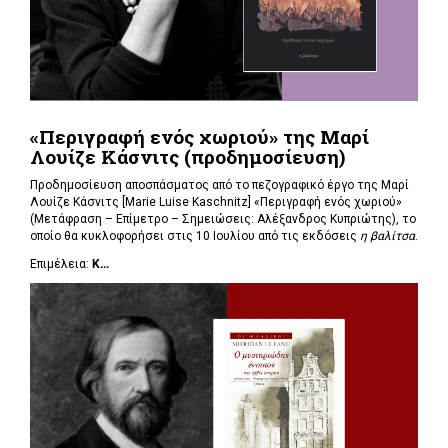
«Περιγραφή ενός χωριού» της Μαρί
Λουίζε Κάσνιτς (προδημοσίευση)
Προδημοσίευση αποσπάσματος από το πεζογραφικό έργο της Μαρί
Λουίζε Κάσνιτς [Marie Luise Kaschnitz] «Περιγραφή ενός χωριού»
(Μετάφραση – Επίμετρο – Σημειώσεις: Αλέξανδρος Κυπριώτης), το
οποίο θα κυκλοφορήσει στις 10 Ιουλίου από τις εκδόσεις
η βαλίτσα
.
Επιμέλεια:
Κ...