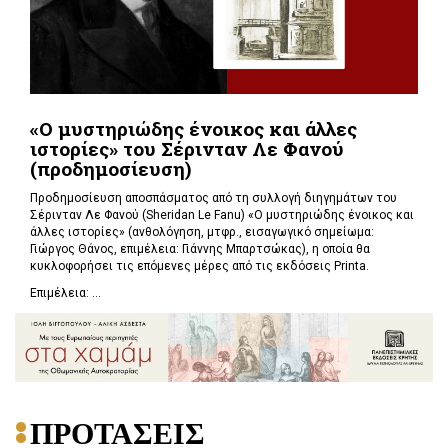
«Ο μυστηριώδης ένοικος και άλλες
ιστορίες» του Σέρινταν Λε Φανού
(προδημοσίευση)
Προδημοσίευση αποσπάσματος από τη συλλογή διηγημάτων του
Σέρινταν Λε Φανού (Sheridan Le Fanu) «Ο μυστηριώδης ένοικος και
άλλες ιστορίες» (ανθολόγηση, μτφρ., εισαγωγικό σημείωμα:
Γιώργος Θάνος, επιμέλεια: Γιάννης Μπαρτσώκας), η οποία θα
κυκλοφορήσει τις επόμενες μέρες από τις εκδόσεις Printa.
Επιμέλεια: ...
ΠΡΟΤΑΣΕΙΣ