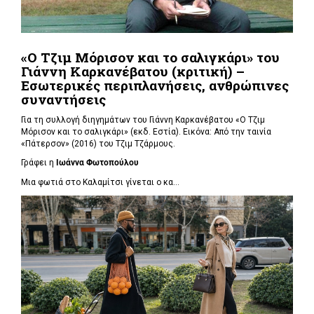
«Ο Τζιμ Μόρισον και το σαλιγκάρι» του
Γιάννη Καρκανέβατου (κριτική) –
Εσωτερικές περιπλανήσεις, ανθρώπινες
συναντήσεις
Για τη συλλογή διηγημάτων του Γιάννη Καρκανέβατου «Ο Τζιμ
Μόρισον και το σαλιγκάρι» (εκδ. Εστία). Εικόνα: Από την ταινία
«Πάτερσον» (2016) του Τζιμ Τζάρμους.
Γράφει η
Ιωάννα Φωτοπούλου
Μια φωτιά στο Καλαμίτσι γίνεται ο κα...