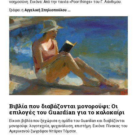
νοημοσύνη. Εικόνα: Από την ταινία «Poor things» του Γ. Λάνθιμου.
Γράφει η
Αγγελική Σπηλιοπούλου ...
Βιβλία που διαβάζονται μονορούφι: Οι
επιλογές του Guardian για το καλοκαίρι
Είκοσι βιβλία που ξεχώρισε η ομάδα του Guardian και διαβάζονται
μονορούφι: λογοτεχνία, ψυχανάλυση, επιστήμη. Εικόνα: Πίνακας του
Αμερικανού ζωγράφου Ντάρεν Τόμσον.