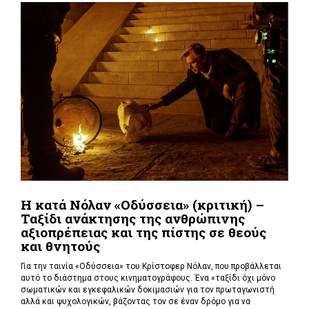
Η κατά Νόλαν «Οδύσσεια» (κριτική) –
Ταξίδι ανάκτησης της ανθρώπινης
αξιοπρέπειας και της πίστης σε θεούς
και θνητούς
Για την ταινία «Οδύσσεια» του Κρίστοφερ Νόλαν,
που προβάλλεται
αυτό το διάστημα στους κινηματογράφους. Ένα «
ταξίδι όχι μόνο
σωματικών και εγκεφαλικών δοκιμασιών για τον πρωταγωνιστή
αλλά και ψυχολογικών, βάζοντας τον σε έναν δρόμο για να