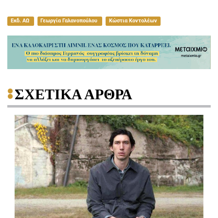
Εκδ. ΑΩ
Γεωργία Γαλανοπούλου
Κώστια Κοντολέων
ΣΧΕΤΙΚΑ ΑΡΘΡΑ