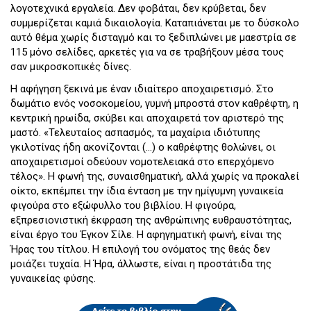
λογοτεχνικά εργαλεία. Δεν φοβάται, δεν κρύβεται, δεν
συμμερίζεται καμιά δικαιολογία. Καταπιάνεται με το δύσκολο
αυτό θέμα χωρίς δισταγμό και το ξεδιπλώνει με μαεστρία σε
115 μόνο σελίδες, αρκετές για να σε τραβήξουν μέσα τους
σαν μικροσκοπικές δίνες.
Η αφήγηση ξεκινά με έναν ιδιαίτερο αποχαιρετισμό. Στο
δωμάτιο ενός νοσοκομείου, γυμνή μπροστά στον καθρέφτη, η
κεντρική ηρωίδα, σκύβει και αποχαιρετά τον αριστερό της
μαστό. «Τελευταίος ασπασμός, τα μαχαίρια ιδιότυπης
γκιλοτίνας ήδη ακονίζονται (…) ο καθρέφτης θολώνει, οι
αποχαιρετισμοί οδεύουν νομοτελειακά στο επερχόμενο
τέλος». Η φωνή της, συναισθηματική, αλλά χωρίς να προκαλεί
οίκτο, εκπέμπει την ίδια ένταση με την ημίγυμνη γυναικεία
φιγούρα στο εξώφυλλο του βιβλίου. Η φιγούρα,
εξπρεσιονιστική έκφραση της ανθρώπινης ευθραυστότητας,
είναι έργο του Έγκον Σίλε. Η αφηγηματική φωνή, είναι της
Ήρας του τίτλου. Η επιλογή του ονόματος της θεάς δεν
μοιάζει τυχαία. Η Ήρα, άλλωστε, είναι η προστάτιδα της
γυναικείας φύσης.