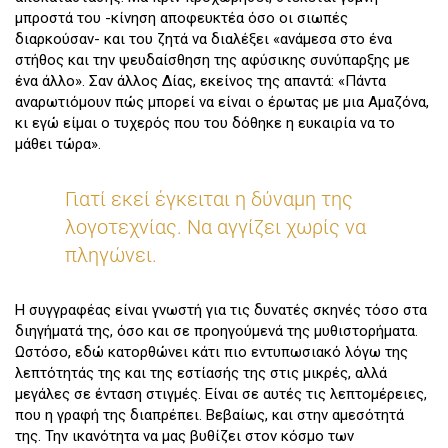
μπροστά του -κίνηση αποφευκτέα όσο οι σιωπές
διαρκούσαν- και του ζητά να διαλέξει «ανάμεσα στο ένα
στήθος και την ψευδαίσθηση της αφύσικης συνύπαρξης με
ένα άλλο». Σαν άλλος Δίας, εκείνος της απαντά: «Πάντα
αναρωτιόμουν πώς μπορεί να είναι ο έρωτας με μια Αμαζόνα,
κι εγώ είμαι ο τυχερός που του δόθηκε η ευκαιρία να το
μάθει τώρα».
Γιατί εκεί έγκειται η δύναμη της
λογοτεχνίας. Να αγγίζει χωρίς να
πληγώνει.
Η συγγραφέας είναι γνωστή για τις δυνατές σκηνές τόσο στα
διηγήματά της, όσο και σε προηγούμενά της μυθιστορήματα.
Ωστόσο, εδώ κατορθώνει κάτι πιο εντυπωσιακό λόγω της
λεπτότητάς της και της εστίασής της στις μικρές, αλλά
μεγάλες σε ένταση στιγμές. Είναι σε αυτές τις λεπτομέρειες,
που η γραφή της διαπρέπει. Βεβαίως, και στην αμεσότητά
της. Την ικανότητα να μας βυθίζει στον κόσμο των