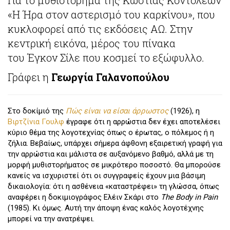
«Η Ήρα στον αστερισμό του καρκίνου», που
κυκλοφορεί από τις εκδόσεις ΑΩ. Στην
κεντρική εικόνα, μέρος του πίνακα
του Έγκον Σίλε που κοσμεί το εξώφυλλο.
Γράφει η
Γεωργία Γαλανοπούλου
Στο δοκίμιό της
Πώς είναι να είσαι άρρωστος
(1926), η
Βιρτζίνια Γουλφ
έγραφε ότι η αρρώστια δεν έχει αποτελέσει
κύριο θέμα της λογοτεχνίας όπως ο έρωτας, ο πόλεμος ή η
ζήλια. Βεβαίως, υπάρχει σήμερα άφθονη εξαιρετική γραφή για
την αρρώστια και μάλιστα σε αυξανόμενο βαθμό, αλλά με τη
μορφή μυθιστορήματος σε μικρότερο ποσοστό. Θα μπορούσε
κανείς να ισχυριστεί ότι οι συγγραφείς έχουν μια βάσιμη
δικαιολογία: ότι η ασθένεια «καταστρέφει» τη γλώσσα, όπως
αναφέρει η δοκιμιογράφος Ελέιν Σκάρι στο
The Body in Pain
(1985). Κι όμως. Αυτή την άποψη ένας καλός λογοτέχνης
μπορεί να την ανατρέψει.