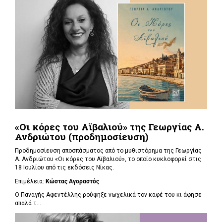
«Οι κόρες του Αϊβαλιού» της Γεωργίας Α.
Ανδριώτου (προδημοσίευση)
Προδημοσίευση αποσπάσματος από το μυθιστόρημα της Γεωργίας
Α. Ανδριώτου «Οι κόρες του Αϊβαλιού», το οποίο κυκλοφορεί στις
18 Ιουλίου από τις εκδόσεις Νίκας.
Επιμέλεια:
Κώστας Αγοραστός
Ο Παναγής Αφεντέλλης ρούφηξε νωχελικά τον καφέ του κι άφησε
απαλά τ...