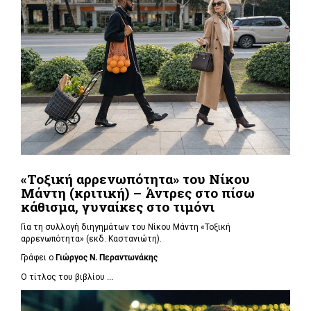
«Τοξική αρρενωπότητα» του Νίκου
Μάντη (κριτική) – Άντρες στο πίσω
κάθισμα, γυναίκες στο τιμόνι
Για τη συλλογή διηγημάτων του Νίκου Μάντη «Τοξική
αρρενωπότητα» (εκδ. Καστανιώτη).
Γράφει ο
Γιώργος Ν. Περαντωνάκης
Ο τίτλος του βιβλίου
...