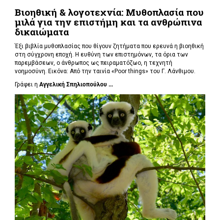
Βιοηθική & λογοτεχνία: Μυθοπλασία που
μιλά για την επιστήμη και τα ανθρώπινα
δικαιώματα
Έξι βιβλία μυθοπλασίας που θίγουν ζητήματα που ερευνά η βιοηθική
στη σύγχρονη εποχή. Η ευθύνη των επιστημόνων, τα όρια των
παρεμβάσεων, ο άνθρωπος ως πειραματόζωο, η τεχνητή
νοημοσύνη. Εικόνα: Από την ταινία «Poor things» του Γ. Λάνθιμου.
Γράφει η
Αγγελική Σπηλιοπούλου ...