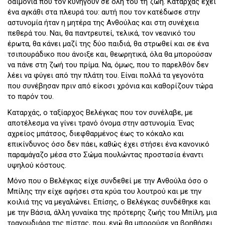
δαιμόνια που τον κυνηγούν σε όλη του τη ζωή. Καταρχάς έχει
ένα αγκάθι στα πλευρά του: αυτή που τον κατέδωσε στην
αστυνομία ήταν η μητέρα της Ανθούλας και στη συνέχεια
πεθερά του. Ναι, θα παντρευτεί, τελικά, τον νεανικό του
έρωτα, θα κάνει μαζί της δύο παιδιά, θα στρωθεί και σε ένα
τσιπουράδικο που άνοιξε και, θεωρητικά, όλα θα μπορούσαν
να πάνε στη ζωή του πρίμα. Να, όμως, που το παρελθόν δεν
λέει να φύγει από την πλάτη του. Είναι πολλά τα γεγονότα
που συνέβησαν πριν από είκοσι χρόνια και καθορίζουν τώρα
το παρόν του.
Καταρχάς, ο ταξίαρχος Βελέγκας που τον συνέλαβε, με
αποτέλεσμα να γίνει τρανό όνομα στην αστυνομία. Ένας
αχρείος μπάτσος, διεφθαρμένος έως το κόκαλο και
επικίνδυνος όσο δεν πάει, καθώς έχει στήσει ένα κανονικό
παραμάγαζο μέσα στο Σώμα πουλώντας προστασία έναντι
υψηλού κόστους.
Μόνο που ο Βελέγκας είχε συνδεθεί με την Ανθούλα όσο ο
Μπίλης την είχε αφήσει στα κρύα του λουτρού και με την
κοιλιά της να μεγαλώνει. Επίσης, ο Βελέγκας συνδέθηκε και
με την Βάσια, άλλη γυναίκα της πρότερης ζωής του Μπίλη, μια
τραγουδιάρα της πίστας, που, ενώ θα μπορούσε να βοηθήσει