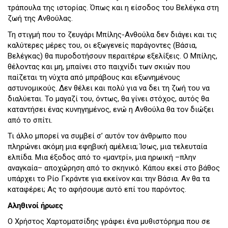
τράπουλα της ιστορίας. Όπως και η είσοδος του Βελέγκα στη
ζωή της Ανθούλας.
Τη στιγμή που το ζευγάρι Μπίλης-Ανθούλα δεν διάγει και τις
καλύτερες μέρες του, οι εξωγενείς παράγοντες (Βάσια,
Βελέγκας) θα πυροδοτήσουν περαιτέρω εξελίξεις. Ο Μπίλης,
θέλοντας και μη, μπαίνει στο παιχνίδι των σκιών που
παίζεται τη νύχτα από μπράβους και εξωνημένους
αστυνομικούς. Δεν θέλει και πολύ για να δει τη ζωή του να
διαλύεται. Το μαγαζί του, όντως, θα γίνει στόχος, αυτός θα
καταντήσει ένας κυνηγημένος, ενώ η Ανθούλα θα τον διώξει
από το σπίτι.
Τι άλλο μπορεί να συμβεί σ’ αυτόν τον άνθρωπο που
πληρώνει ακόμη μια εφηβική αμέλεια; Ίσως, μια τελευταία
ελπίδα. Μια έξοδος από το «μαντρί», μια ηρωική –πλην
αναγκαία– αποχώρηση από το σκηνικό. Κάπου εκεί στο βάθος
υπάρχει το Ρίο Γκράντε για εκείνον και την Βάσια. Αν θα τα
καταφέρει; Ας το αφήσουμε αυτό επί του παρόντος.
Αληθινοί ήρωες
Ο Χρήστος Χαρτοματσίδης γράφει ένα μυθιστόρημα που σε