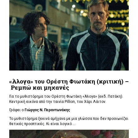
«Άλογα» του Ορέστη Φιωτάκη (κριτική) –
Ρεμπώ και μηχανές
Για το μυθιστόρημα του Ορέστη Φιωτάκη «Άλογα» (εκδ. Πατάκη).
Κεντρική εικόνα από την ταινία Pillion, του Χάρι Λάιτον.
Γράφει ο
Γιώργος Ν. Περαντωνάκης
Το μυθιστόρημα ξεκινά αμήχανα με μια γλώσσα που δεν προοιωνίζει
θετικές προοπτικές. Κι είναι λογικό ...