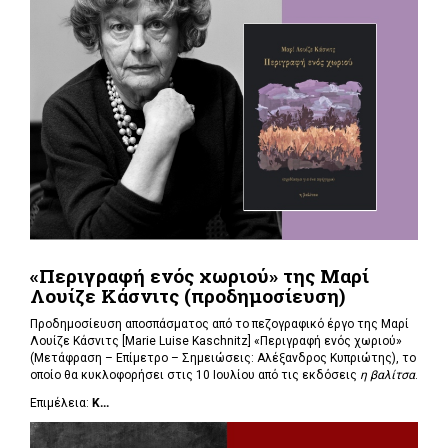
«Περιγραφή ενός χωριού» της Μαρί
Λουίζε Κάσνιτς (προδημοσίευση)
Προδημοσίευση αποσπάσματος από το πεζογραφικό έργο της Μαρί
Λουίζε Κάσνιτς [Marie Luise Kaschnitz] «Περιγραφή ενός χωριού»
(Μετάφραση – Επίμετρο – Σημειώσεις: Αλέξανδρος Κυπριώτης), το
οποίο θα κυκλοφορήσει στις 10 Ιουλίου από τις εκδόσεις
η βαλίτσα
.
Επιμέλεια:
Κ...