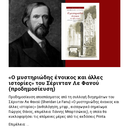
«Ο μυστηριώδης ένοικος και άλλες
ιστορίες» του Σέρινταν Λε Φανού
(προδημοσίευση)
Προδημοσίευση αποσπάσματος από τη συλλογή διηγημάτων του
Σέρινταν Λε Φανού (Sheridan Le Fanu) «Ο μυστηριώδης ένοικος και
άλλες ιστορίες» (ανθολόγηση, μτφρ., εισαγωγικό σημείωμα:
Γιώργος Θάνος, επιμέλεια: Γιάννης Μπαρτσώκας), η οποία θα
κυκλοφορήσει τις επόμενες μέρες από τις εκδόσεις Printa.
Επιμέλεια: ...