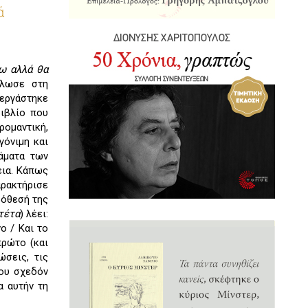
ά
ω αλλά θα
άλωσε στη
 εργάστηκε
βιβλίο που
ρομαντική,
γόνιμη και
ράματα των
εια. Κάπως
αρακτήρισε
ρόθεσή της
τέτα
) λέει:
ο / Και το
πρώτο (και
ώσεις, τις
που σχεδόν
α αυτήν τη