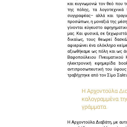
και ευγνωμονώ τον θεό που τ
της πόλης, τα λογοτεχνικά
συγγραφέας– αλλά και τραγι
προσώπων, η μοναξιά της μέσης
γίνονται εύγευστο αφηγηματικό
μας. Και φυσικά, σε ξεχωριστά
δικαίως, τους θεωρεί δασκά
αφιερώνει ένα ολόκληρο κείμ
αξιωθήκαμε ως πόλη και ως ά
Βαφοπούλειου Πνευματικού Κ
ηλεκτρονική εφημερίδα boo
αντιπροσωπευτική του ύφους
τραβήχτηκε από τον Σίμο Σαλτι
Η Αρχοντούλα Δια
καλογραμμένα της
γράμματα.
Η Αρχοντούλα Διαβάτη, με αυτά