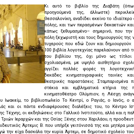
Κι αυτό το βιβλίο της Διαβάτη (όπω
προηγούμενά της, άλλωστε) περικλεί
Θεσσαλονίκη, αναδίδει εκείνο το ιδιαίτερο
πόλης, και των περασμένων δεκαετιών κα
κάπως ξεθυμασμένο– σημερινό, που την
πόλη ξεχωριστή και τους δημιουργούς της 
τυχερούς που εδώ ζουν και δημιουργούν.
100 βιβλία λογοτεχνίας παρελαύνουν από τ
του βιβλίου της, όχι μόνο ως τίτλοι
σχολιασμένα, με υψηλό αισθητήριο σχολ
αγγίζει πολλές φορές τη λογοτεχνική
δεκάδες κινηματογραφικές ταινίες κα
θεατρικές παραστάσεις. Σταμπαρισμένα π
στέκια και εμβληματικά κτήρια της 
κινηματοθέατρο Ολύμπιον, η Λέσχη ανάγ
υ Ιωακείμ, το βιβλιοπωλείο Το Κεντρί, ο Ραγιάς, ο Ιανός, ο 
άς και οι πάντα ενδιαφέρουσες διαλέξεις του, το Κέντρο Ιστ
 Τέχνης, οι εκδηλώσεις στο Γαλλικό Ινστιτούτο, αλλά και η παλ
ν Τριών Ιεραρχών και της Οσίας Ξένης στου Χαριλάου, η προοδευτ
ιδευτικός Άρτεμις Β. που υπήρξε γειτόνισσά της και μητέρα μια
γώ την είχα δασκάλα την κυρία Άρτεμι, σε δημοτικό σχολείο του