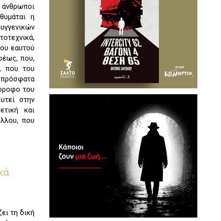
ί άνθρωποι
θυμάται η
υγγενικών
τοτεχνικά,
του εαυτού
φέως, που,
, που του
υ πρόσφατα
 όροφο του
υτεί στην
ετική και
λλου, που
κά
ει τη δική