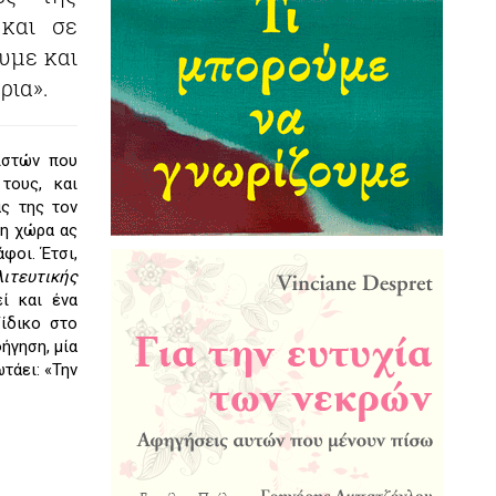
 και σε
υμε και
ρια».
ιστών που
τους, και
άς της τον
 η χώρα ας
φοι. Έτσι,
ιτευτικής
εί και ένα
ζίδικο στο
ήγηση, μία
τάει: «Την