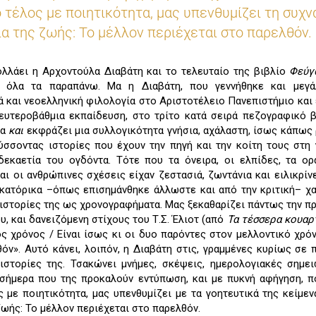
 τέλος με ποιητικότητα, μας υπενθυμίζει τη συχν
α της ζωής: Το μέλλον περιέχεται στο παρελθόν.
λλάει η Αρχοντούλα Διαβάτη και το τελευταίο της βιβλίο
Φεύγ
ε όλα τα παραπάνω. Μα η Διαβάτη, που γεννήθηκε και μεγ
 και νεοελληνική φιλολογία στο Αριστοτέλειο Πανεπιστήμιο και
ευτεροβάθμια εκπαίδευση, στο τρίτο κατά σειρά πεζογραφικό 
ια
και
εκφράζει μια συλλογικότητα γνήσια, αχάλαστη, ίσως κάπως 
ύσσοντας ιστορίες που έχουν την πηγή και την κοίτη τους στη 
 δεκαετία του ογδόντα. Τότε που τα όνειρα, οι ελπίδες, τα ο
ι οι ανθρώπινες σχέσεις είχαν ζεστασιά, ζωντάνια και ειλικρίν
κατόρικα –όπως επισημάνθηκε άλλωστε και από την κριτική– χ
ιστορίες της ως χρονογραφήματα. Μας ξεκαθαρίζει πάντως την π
υ, και δανειζόμενη στίχους του Τ.Σ. Έλιοτ (από
Τα τέσσερα κουαρ
 χρόνος / Είναι ίσως κι οι δυο παρόντες στον μελλοντικό χρόν
όν». Αυτό κάνει, λοιπόν, η Διαβάτη στις, γραμμένες κυρίως σε 
ιστορίες της. Τσακώνει μνήμες, σκέψεις, ημερολογιακές σημει
 σήμερα που της προκαλούν εντύπωση, και με πυκνή αφήγηση, 
 με ποιητικότητα, μας υπενθυμίζει με τα γοητευτικά της κείμεν
ζωής: Το μέλλον περιέχεται στο παρελθόν.