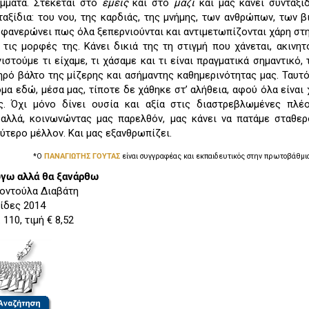
άμματα. Στέκεται στο
εμείς
και στο
μαζί
και μας κάνει συνταξι
αξίδια: του νου, της καρδιάς, της μνήμης, των ανθρώπων, των β
 φανερώνει πως όλα ξεπερνιούνται και αντιμετωπίζονται χάρη στη
τις μορφές της. Κάνει δικιά της τη στιγμή που χάνεται, ακινητ
ιστούμε τι είχαμε, τι χάσαμε και τι είναι πραγματικά σημαντικό,
ηρό βάλτο της μίζερης και ασήμαντης καθημερινότητας μας. Ταυτ
μα εδώ, μέσα μας, τίποτε δε χάθηκε στ’ αλήθεια, αφού όλα είναι 
ς. Όχι μόνο δίνει ουσία και αξία στις διαστρεβλωμένες πλέ
 αλλά, κοινωνώντας μας παρελθόν, μας κάνει να πατάμε σταθε
ύτερο μέλλον. Και μας εξανθρωπίζει.
*Ο
ΠΑΝΑΓΙΩΤΗΣ ΓΟΥΤΑΣ
είναι συγγραφέας και εκπαιδευτικός στην πρωτοβάθμι
γω αλλά θα ξανάρθω
οντούλα Διαβάτη
ίδες 2014
 110, τιμή € 8,52