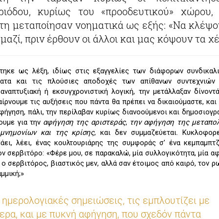
ριόδου, κυρίως του «προοδευτικού» χώρου,
τη μεταποίησαν νοηματικά ως εξής: «Να κλέψο
μαζί, πριν έρθουν οι άλλοι και μας κόψουν τα χέ
χτηκε ως λέξη, ιδίως στις εξαγγελίες των διάφορων συνδικαλ
ματα και τις πλούσιες αποδοχές των απίθανων συντεχνιών 
αναπτυξιακή ή εκσυγχρονιστική λογική, την μετάλλαξαν δίνοντ
αίρνουμε τις αυξήσεις που πάντα θα πρέπει να δικαιούμαστε, και
φήγηση, πάλι, την περίλαβαν κυρίως διανοούμενοι και δημοσιογρά
ουμε για την
αφήγηση της αριστεράς
,
την αφήγηση της μεταπολ
μνημονίων και της κρίσης
, και δεν συμμαζεύεται. Κυκλοφορ
άει, λέει, ένας κουλτουριάρης της συμφοράς σ’ ένα κεμπαμπτ
ν σερβιτόρο: «Φέρε μου, σε παρακαλώ, μία συλλογικότητα, μία αφ
 ο σερβιτόρος, βιαστικός μεν, αλλά σαν έτοιμος από καιρό, τον ρω
μμική;»
 ημερολογιακές σημειώσεις, τις εμπλουτίζει με
ερα, και με πυκνή αφήγηση, που σχεδόν πάντα