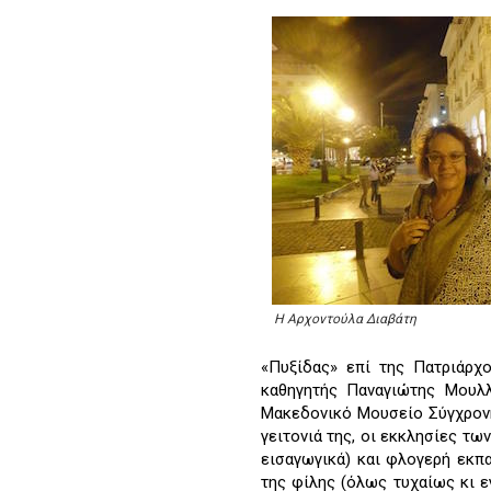
Η Αρχοντούλα Διαβάτη
«Πυξίδας» επί της Πατριάρχο
καθηγητής Παναγιώτης Μουλλ
Μακεδονικό Μουσείο Σύγχρονης
γειτονιά της, οι εκκλησίες τω
εισαγωγικά) και φλογερή εκπα
της φίλης (όλως τυχαίως κι ε