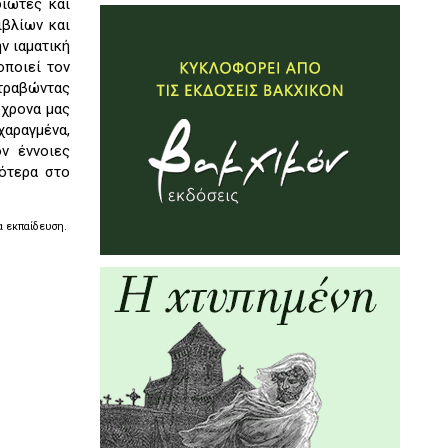
διώτες και
ιβλίων και
ν ιαματική
οποιεί τον
 τραβώντας
όχρονα μας
χαραγμένα,
ον έννοιες
ρότερα στο
α εκπαίδευση.