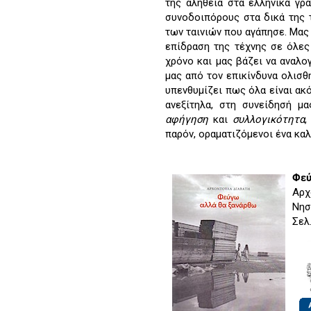
της αλήθεια στα ελληνικά γρ
συνοδοιπόρους στα δικά της τ
των ταινιών που αγάπησε. Μας
επίδραση της τέχνης σε όλες 
χρόνο και μας βάζει να αναλογ
μας από τον επικίνδυνα ολισθ
υπενθυμίζει πως όλα είναι ακό
ανεξίτηλα, στη συνείδησή μα
αφήγηση
και
συλλογικότητα
,
παρόν, οραματιζόμενοι ένα καλ
Φεύ
Αρχ
Νησ
Σελ.