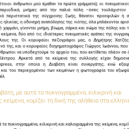
έτοιοι άνθρωποι μού έμαθαν τα πρώτα γράμματα), οι πνευματικο
 περιοδικά, μνήμες από την παλιά πόλη –όσες τουλάχιστον 
κά περιστατικά της σύγχρονης ζωής, θάνατοι προσφιλών ή σ
 ηλικίας, η οδυνηρή αναπόλησης της νιότης, όλα μπλέκονται αρισ
 χαρμάνι, γίνονται μνήμη, βίωμα, σάρκα και σώμα της πόλης και 
 κείμενα, δύο από τις ιδιαίτερες πνευματικές αγάπες της συγγρα
λους της. Οι κορυφαίοι πεζογράφοι μας, ο Δημήτρης Χατζής
ενό της, και ο κορυφαίος διηγηματογράφος Γιώργος Ιωάννου, πο
νθρωποι να υποδεχτούμε το αρχείο του, που εκτίθεται πλέον σε
έντρου. Αρκετά από τα κείμενα της συλλογής είχαν δημοσιε
kpress, στην οποία η Διαβάτη είναι συνεργάτης, ενώ εξαιρ
 και του περιεχομένου των κειμένων η φωτογραφία του εξωφύ
έλ.
βάτη, με αυτά τα πυκνογραμμένα, ειλικρινή και
 κείμενα, κομίζει τη δική της αλήθεια στα ελληνι
 τα πυκνογραμμένα, ειλικρινή και καλογραμμένα της κείμενα, κομίζ