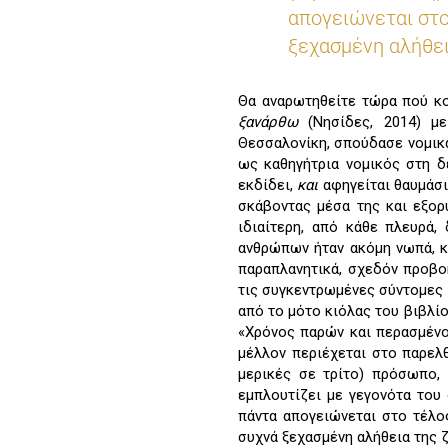
απογειώνεται στο
ξεχασμένη αλήθει
Θα αναρωτηθείτε τώρα πού κο
ξανάρθω
(Νησίδες, 2014) μ
Θεσσαλονίκη, σπούδασε νομικά
ως καθηγήτρια νομικός στη δ
εκδίδει,
και
αφηγείται θαυμάσ
σκάβοντας μέσα της και εξορ
ιδιαίτερη, από κάθε πλευρά,
ανθρώπων ήταν ακόμη νωπά, κα
παραπλανητικά, σχεδόν προβο
τις συγκεντρωμένες σύντομες 
από το μότο κιόλας του βιβλίο
«Χρόνος παρών και περασμένος
μέλλον περιέχεται στο παρελθ
μερικές σε τρίτο) πρόσωπο, 
εμπλουτίζει με γεγονότα του
πάντα απογειώνεται στο τέλος
συχνά ξεχασμένη αλήθεια της 