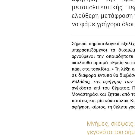
μεταπολιτευτικής πε
ελεύθερη μετάφραση 
να φάμε γρήγορα όλοι 
Σήμερα σημασιολογικά εξελί
υπερασπιζόμενοι τα δικαιώ
αρνούμενοι την οποιαδήποτε 
ακόλουθο ορισμό: «Εμείς να π
πάει στα τσακίδια…» Τη λέξη α
σε διάφορα έντυπα θα διαβάσ
Ελλάδας
,
την αφήγηση των 
ανέκδοτο επί του θέματος: Π
Μοναστηράκι και ζητάει από το
πατάτες και μία κόκα κόλα». Κι
αφήγηση, κύριος, τη θέλετε γρα
Μνήμες, σκέψεις,
γεγονότα του σήμ