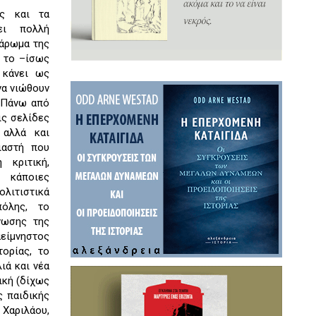
ς και τα
ει πολλή
 άρωμα της
ι το –ίσως
 κάνει ως
να νιώθουν
 Πάνω από
ις σελίδες
 αλλά και
ιαστή που
 κριτική,
ι κάποιες
ολιτιστικά
πόλης, το
νωσης της
αείμνηστος
ορίας, το
ιά και νέα
ική (δίχως
ς παιδικής
 Χαριλάου,