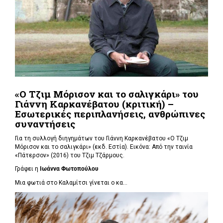
«Ο Τζιμ Μόρισον και το σαλιγκάρι» του
Γιάννη Καρκανέβατου (κριτική) –
Εσωτερικές περιπλανήσεις, ανθρώπινες
συναντήσεις
Για τη συλλογή διηγημάτων του Γιάννη Καρκανέβατου «Ο Τζιμ
Μόρισον και το σαλιγκάρι» (εκδ. Εστία). Εικόνα: Από την ταινία
«Πάτερσον» (2016) του Τζιμ Τζάρμους.
Γράφει η
Ιωάννα Φωτοπούλου
Μια φωτιά στο Καλαμίτσι γίνεται ο κα...