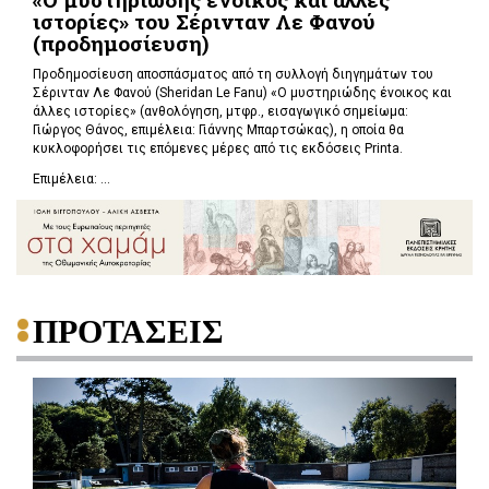
ιστορίες» του Σέρινταν Λε Φανού
(προδημοσίευση)
Προδημοσίευση αποσπάσματος από τη συλλογή διηγημάτων του
Σέρινταν Λε Φανού (Sheridan Le Fanu) «Ο μυστηριώδης ένοικος και
άλλες ιστορίες» (ανθολόγηση, μτφρ., εισαγωγικό σημείωμα:
Γιώργος Θάνος, επιμέλεια: Γιάννης Μπαρτσώκας), η οποία θα
κυκλοφορήσει τις επόμενες μέρες από τις εκδόσεις Printa.
Επιμέλεια: ...
ΠΡΟΤΑΣΕΙΣ