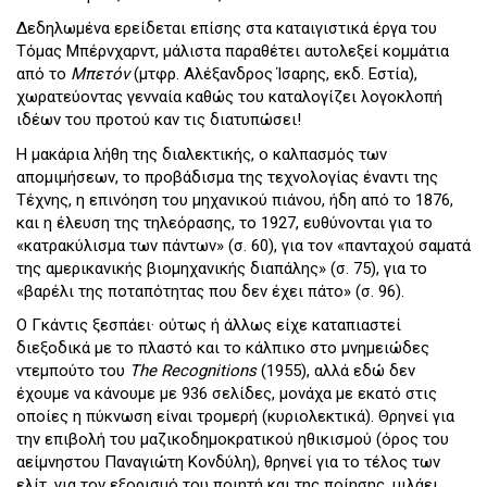
Δεδηλωμένα ερείδεται επίσης στα καταιγιστικά έργα του
Τόμας Μπέρνχαρντ, μάλιστα παραθέτει αυτολεξεί κομμάτια
από το
Μπετόν
(μτφρ. Αλέξανδρος Ίσαρης, εκδ. Εστία),
χωρατεύοντας γενναία καθώς του καταλογίζει λογοκλοπή
ιδέων του προτού καν τις διατυπώσει!
Η μακάρια λήθη της διαλεκτικής, ο καλπασμός των
απομιμήσεων, το προβάδισμα της τεχνολογίας έναντι της
Τέχνης, η επινόηση του μηχανικού πιάνου, ήδη από το 1876,
και η έλευση της τηλεόρασης, το 1927, ευθύνονται για το
«κατρακύλισμα των πάντων» (σ. 60), για τον «πανταχού σαματά
της αμερικανικής βιομηχανικής διαπάλης» (σ. 75), για το
«βαρέλι της ποταπότητας που δεν έχει πάτο» (σ. 96).
Ο Γκάντις ξεσπάει· ούτως ή άλλως είχε καταπιαστεί
διεξοδικά με το πλαστό και το κάλπικο στο μνημειώδες
ντεμπούτο του
The Recognitions
(1955), αλλά εδώ δεν
έχουμε να κάνουμε με 936 σελίδες, μονάχα με εκατό στις
οποίες η πύκνωση είναι τρομερή (κυριολεκτικά). Θρηνεί για
την επιβολή του μαζικοδημοκρατικού ηθικισμού (όρος του
αείμνηστου Παναγιώτη Κονδύλη), θρηνεί για το τέλος των
ελίτ, για τον εξορισμό του ποιητή και της ποίησης, μιλάει