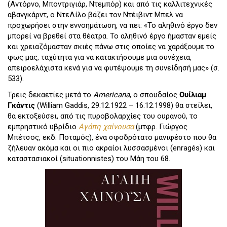
(Αντόρνο, Μποντριγιάρ, Ντεμπόρ) και από τις καλλιτεχνικές
αβανγκάρντ, ο ΝτεΛίλο βάζει τον Ντέιβιντ Μπελ να
προχωρήσει στην εννοημάτωση, να πει: «Το αληθινό έργο δεν
μπορεί να βρεθεί στα θέατρα. Το αληθινό έργο ήμασταν εμείς
και χρειαζόμασταν σκιές πάνω στις οποίες να χαράξουμε το
φως μας, ταχύτητα για να κατακτήσουμε μια συνέχεια,
απειροελάχιστα κενά για να φυτέψουμε τη συνείδησή μας» (σ.
533).
Τρεις δεκαετίες μετά το
Americana
, ο σπουδαίος
Ουίλιαμ
Γκάντις
(William Gaddis, 29.12.1922 – 16.12.1998) θα στείλει,
θα εκτοξεύσει, από τις πυροβολαρχίες του ουρανού, το
εμπρηστικό υβρίδιο
Αγάπη χαίνουσα
(μτφρ. Γιώργος
Μπέτσος, εκδ. Ποταμός), ένα σφοδρότατο μανιφέστο που θα
ζήλευαν ακόμα και οι πιο ακραίοι λυσσασμένοι (enragés) και
καταστασιακοί (situationnistes) του Μάη του 68.