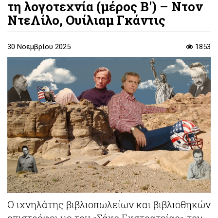
τη λογοτεχνία (μέρος B') – Ντον
ΝτεΛίλο, Ουίλιαμ Γκάντις
30 Νοεμβρίου 2025
1853
Ο ιχνηλάτης βιβλιοπωλείων και βιβλιοθηκών
επιστρέφει με τον «Σάκο Εκστρατείας» του