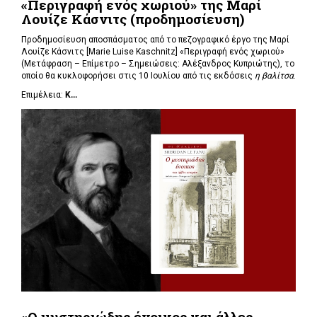
«Περιγραφή ενός χωριού» της Μαρί
Λουίζε Κάσνιτς (προδημοσίευση)
Προδημοσίευση αποσπάσματος από το πεζογραφικό έργο της Μαρί
Λουίζε Κάσνιτς [Marie Luise Kaschnitz] «Περιγραφή ενός χωριού»
(Μετάφραση – Επίμετρο – Σημειώσεις: Αλέξανδρος Κυπριώτης), το
οποίο θα κυκλοφορήσει στις 10 Ιουλίου από τις εκδόσεις
η βαλίτσα
.
Επιμέλεια:
Κ...
«Ο μυστηριώδης ένοικος και άλλες