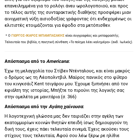
επανειλημμένα για το ρολόγι άνευ ωρολογοποιού, και προς
το τέλος αυτής της συνταρακτικής διαθήκης προσφέρει μιαν
αινιγματική νύξη αισιοδοξίας γράφοντας ότι ενδεχομένως οι
ελιτιστές ετοιμάζονται για έφοδο στα μετόπισθεν.
＊Ο
ΓΙΩΡΓΟΣ-ΙΚΑΡΟΣ ΜΠΑΜΠΑΣΑΚΗΣ
είναι συγγραφέας και μεταφραστής.
Τελευταίο του βιβλίο, η ποιητική σύνθεση «Το ποίημα λέει καλημέρα» (εκδ. Ιωλκός).
Απόσπασμα από το
Americana
:
Έχω τη μελαγχολία του Στίβεν Ντένταλους, και είναι μακρύς
ο δρόμος ως τη Λέοπολντβιλ. Μαύρος πανικός στο φίλτρο
του κινγκσάιζ Kent τσιγάρου μου. Έχουμε ξυπνήσει από τον
εφιάλτη της ιστορίας, Μπήξτε το πιρούνι της λογικής σας
στην ομελέτα με μανιτάρια (σ. 366)
Απόσπασμα από την
Αγάπη χαίνουσα
:
Η λογοτεχνική γλώσσα μας δεν ταιριάζει στην αγέλη των
εκατομμυρίων κοινών θνητών επειδή ίσως δημιουργούν τη
δική τους, έχεις πάει τελευταία σινεμά; Έχεις ακούσει τους
στίχους τους τελευταία; Αφού σου λέω ξέρω ρε ηλίθιε