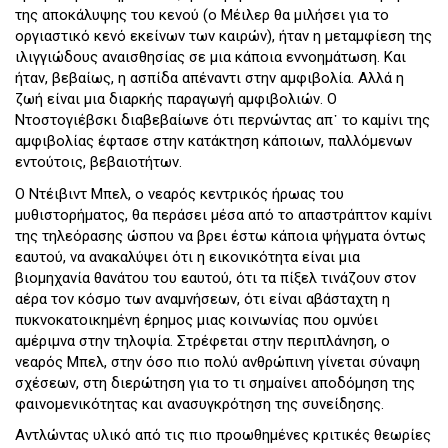
της αποκάλυψης του κενού (ο Μέιλερ θα μιλήσει για το
οργιαστικό κενό εκείνων των καιρών), ήταν η μεταμφίεση της
ιλιγγιώδους αναισθησίας σε μια κάποια εννοημάτωση. Και
ήταν, βεβαίως, η ασπίδα απέναντι στην αμφιβολία. Αλλά η
ζωή είναι μια διαρκής παραγωγή αμφιβολιών. Ο
Ντοστογιέβσκι διαβεβαίωνε ότι περνώντας απ᾽ το καμίνι της
αμφιβολίας έφτασε στην κατάκτηση κάποιων, παλλόμενων
εντούτοις, βεβαιοτήτων.
Ο Ντέιβιντ Μπελ, ο νεαρός κεντρικός ήρωας του
μυθιστορήματος, θα περάσει μέσα από το απαστράπτον καμίνι
της τηλεόρασης ώσπου να βρει έστω κάποια ψήγματα όντως
εαυτού, να ανακαλύψει ότι η εικονικότητα είναι μια
βιομηχανία θανάτου του εαυτού, ότι τα πίξελ τινάζουν στον
αέρα τον κόσμο των αναμνήσεων, ότι είναι αβάσταχτη η
πυκνοκατοικημένη έρημος μιας κοινωνίας που ομνύει
αμέριμνα στην τηλοψία. Στρέφεται στην περιπλάνηση, ο
νεαρός Μπελ, στην όσο πιο πολύ ανθρώπινη γίνεται σύναψη
σχέσεων, στη διερώτηση για το τι σημαίνει αποδόμηση της
φαινομενικότητας και ανασυγκρότηση της συνείδησης.
Αντλώντας υλικό από τις πιο προωθημένες κριτικές θεωρίες