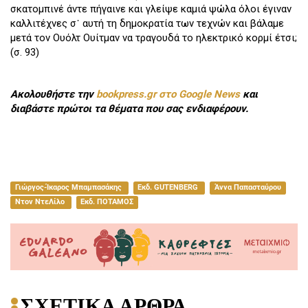
σκατομπινέ άντε πήγαινε και γλείψε καμιά ψώλα όλοι έγιναν
καλλιτέχνες σ᾽ αυτή τη δημοκρατία των τεχνών και βάλαμε
μετά τον Ουόλτ Ουίτμαν να τραγουδά το ηλεκτρικό κορμί έτσι;
(σ. 93)
Ακολουθήστε την
bookpress.gr στο Google News
και
διαβάστε πρώτοι τα θέματα που σας ενδιαφέρουν.
Γιώργος-Ίκαρος Μπαμπασάκης
Εκδ. GUTENBERG
Άννα Παπασταύρου
Ντον ΝτεΛίλο
Εκδ. ΠΟΤΑΜΟΣ
ΣΧΕΤΙΚΑ ΑΡΘΡΑ