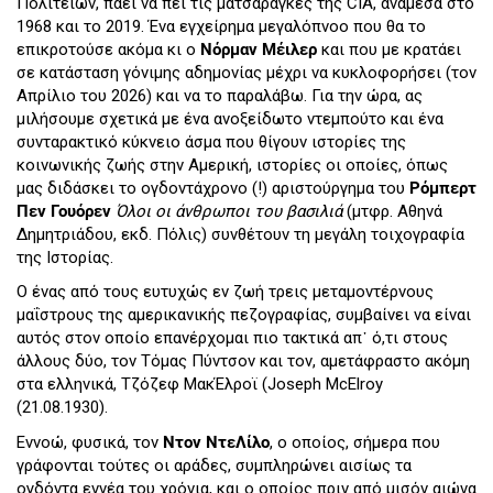
Πολιτειών, πάει να πει τις ματσαράγκες της CIA, ανάμεσα στο
1968 και το 2019. Ένα εγχείρημα μεγαλόπνοο που θα το
επικροτούσε ακόμα κι ο
Νόρμαν Μέιλερ
και που με κρατάει
σε κατάσταση γόνιμης αδημονίας μέχρι να κυκλοφορήσει (τον
Απρίλιο του 2026) και να το παραλάβω. Για την ώρα, ας
μιλήσουμε σχετικά με ένα ανοξείδωτο ντεμπούτο και ένα
συνταρακτικό κύκνειο άσμα που θίγουν ιστορίες της
κοινωνικής ζωής στην Αμερική, ιστορίες οι οποίες, όπως
μας διδάσκει το ογδοντάχρονο (!) αριστούργημα του
Ρόμπερτ
Πεν Γουόρεν
Όλοι οι άνθρωποι του βασιλιά
(μτφρ. Αθηνά
Δημητριάδου, εκδ. Πόλις) συνθέτουν τη μεγάλη τοιχογραφία
της Ιστορίας.
Ο ένας από τους ευτυχώς εν ζωή τρεις μεταμοντέρνους
μαΐστρους της αμερικανικής πεζογραφίας, συμβαίνει να είναι
αυτός στον οποίο επανέρχομαι πιο τακτικά απ᾽ ό,τι στους
άλλους δύο, τον Τόμας Πύντσον και τον, αμετάφραστο ακόμη
στα ελληνικά, Τζόζεφ ΜακΈλροϊ (Joseph McElroy
(21.08.1930).
Εννοώ, φυσικά, τον
Ντον ΝτεΛίλο
, ο οποίος, σήμερα που
γράφονται τούτες οι αράδες, συμπληρώνει αισίως τα
ογδόντα εννέα του χρόνια, και ο οποίος πριν από μισόν αιώνα