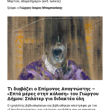
Μαρτίου, απομεσήμερο» (εκδ. Ιωλκός).
Γράφει ο
Γιώργος-Ίκαρος Μπαμπασάκης
...
Τι διαβάζει ο Επίμονος Αναγνώστης –
«Επτά μέρες στην κόλαση» του Γιώργου
Δήμου: Σπλάτερ για διδακτέα ύλη
Ο ιχνηλάτης βιβλιοπωλείων και βιβλιοθηκών επιστρέφει με τον
«Σάκο Εκστρατείας» του μιλώντας για βιβλία σαν να αφηγείται