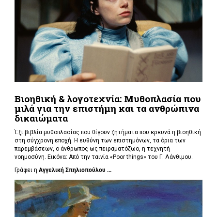
Βιοηθική & λογοτεχνία: Μυθοπλασία που
μιλά για την επιστήμη και τα ανθρώπινα
δικαιώματα
Έξι βιβλία μυθοπλασίας που θίγουν ζητήματα που ερευνά η βιοηθική
στη σύγχρονη εποχή. Η ευθύνη των επιστημόνων, τα όρια των
παρεμβάσεων, ο άνθρωπος ως πειραματόζωο, η τεχνητή
νοημοσύνη. Εικόνα: Από την ταινία «Poor things» του Γ. Λάνθιμου.
Γράφει η
Αγγελική Σπηλιοπούλου ...