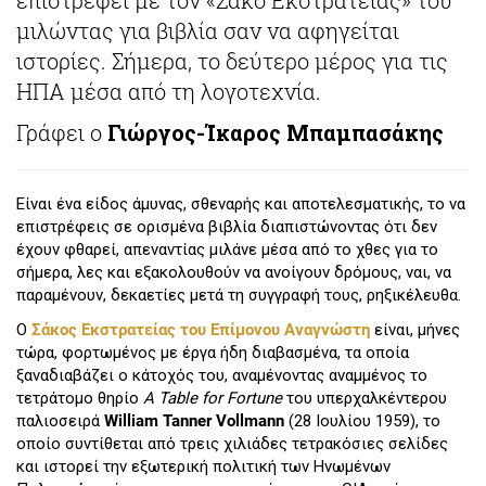
μιλώντας για βιβλία σαν να αφηγείται
ιστορίες. Σήμερα, το δεύτερο μέρος για τις
ΗΠΑ μέσα από τη λογοτεχνία.
Γράφει ο
Γιώργος-Ίκαρος Μπαμπασάκης
Είναι ένα είδος άμυνας, σθεναρής και αποτελεσματικής, το να
επιστρέφεις σε ορισμένα βιβλία διαπιστώνοντας ότι δεν
έχουν φθαρεί, απεναντίας μιλάνε μέσα από το χθες για το
σήμερα, λες και εξακολουθούν να ανοίγουν δρόμους, ναι, να
παραμένουν, δεκαετίες μετά τη συγγραφή τους, ρηξικέλευθα.
Ο
Σάκος Εκστρατείας του Επίμονου Αναγνώστη
είναι, μήνες
τώρα, φορτωμένος με έργα ήδη διαβασμένα, τα οποία
ξαναδιαβάζει ο κάτοχός του, αναμένοντας αναμμένος το
τετράτομο θηρίο
A Table for Fortune
του υπερχαλκέντερου
παλιοσειρά
William Tanner Vollmann
(28 Ιουλίου 1959), το
οποίο συντίθεται από τρεις χιλιάδες τετρακόσιες σελίδες
και ιστορεί την εξωτερική πολιτική των Ηνωμένων