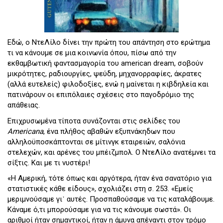
Εδώ, ο ΝτεΛίλο δίνει την πρώτη του απάντηση στο ερώτημα
τι να κάνουμε σε μια κοινωνία όπου, πίσω από την
εκθαμβωτική φαντασμαγορία του american dream, σοβούν
μικρότητες, ραδιουργίες, ψεύδη, μηχανορραφίες, άκρατες
(αλλά ευτελείς) φιλοδοξίες, ενώ η μαίνεται η κιβδηλεία και
πατινάρουν οι επιπόλαιες σχέσεις στο παγοδρόμιο της
απάθειας.
Επιχρυσωμένα τίποτα συνάζονται στις σελίδες του
Americana
, ένα πλήθος αβαθών εξυπνάκηδων που
αλληλοϋποσκάπτονται σε μίτινγκ εταιρειών, σαλόνια
στελεχών, και αρένες του μπέιζμπολ. Ο ΝτεΛίλο ανατέμνει τα
σίξτις. Και με τι νυστέρι!
«Η Αμερική, τότε όπως και αργότερα, ήταν ένα σανατόριο για
στατιστικές κάθε είδους», σχολιάζει στη σ. 253. «Εμείς
μεριμνούσαμε γι᾽ αυτές. Προσπαθούσαμε να τις καταλάβουμε.
Κάναμε ό,τι μπορούσαμε για να τις κάνουμε σωστά». Οι
αριθμοί ήταν σημαντικοί, ήταν η άμυνα απέναντι στον τρόμο