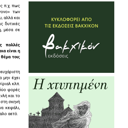
ς π.χ. πως
γονο» των
, αλλά και
ις δυτικές
η, μέσα σε
ις πολλές
ια είναι η
 θέμα του;
 ευχάριστη
α μην έχει
ίριαλ κλπ.
 δύο φορές
νλή και το
 στη σκηνή
να κεφάλι,
αλο αετό.