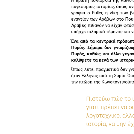
Η πρώτη πολιορκία της Κωνστα
παγκόσμιας ιστορίας, όπως ανα
γράφει ο Fuller, η νίκη των
εναντίον των Αράβων στο Πουετ
Άραβες πιθανόν να είχαν φτάσ
υπήρχε ισλαμικό τέμενος και ν
Ένα από τα κεντρικά πρόσωπα
Πυρός. Σήμερα δεν γνωρίζου
Πυρός, καθώς και άλλα γεγον
καλύψετε τα κενά των ιστορι
Όπως λέτε, πραγματικά δεν γν
ήταν Έλληνας από τη Συρία. Όσ
την πτώση της Κωνσταντινούπ
Πιστεύω πώς το ι
γιατί πρέπει να σ
λογοτεχνικό, αλλά
ιστορία, να μην έ