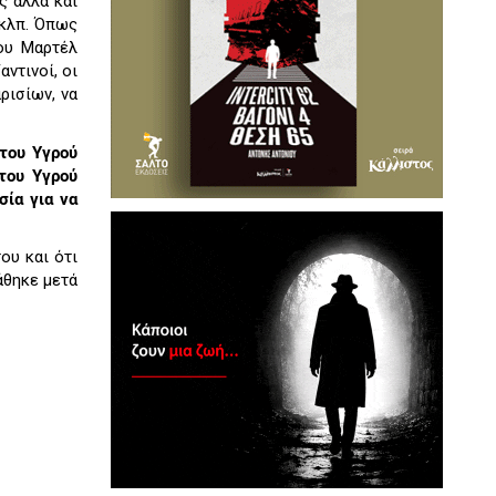
ς αλλά και
 κλπ. Όπως
λου Μαρτέλ
ντινοί, οι
ρισίων, να
 του Υγρού
του Υγρού
σία για να
ου και ότι
άθηκε μετά