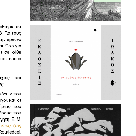
καθιερώσει
. Για τους
την έρευνα
ι. Όσο για
ει σε κάθε
α «στερεό»
χίες και
ν;
ημόνων που
γοι και οι
ήσεις που
βάρους που
γητή E. Μ.
ερινή ζωή
Routledge],