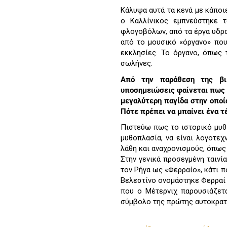
Κάλυψα αυτά τα κενά με κάποι
ο Καλλίνικος εμπνεύστηκε 
φλογοβόλων, από τα έργα υδρα
από το μουσικό «όργανο» που
εκκλησίες. Το όργανο, όπως 
σωλήνες.
Από την παράθεση της βιβ
υποσημειώσεις φαίνεται πως χ
μεγαλύτερη παγίδα στην οποί
Πότε πρέπει να μπαίνει ένα τ
Πιστεύω πως το ιστορικό μυθι
μυθοπλασία, να είναι λογοτεχν
λάθη και αναχρονισμούς, όπως 
Στην γενικά προσεγμένη ταινί
τον Ρήγα ως «Φερραίο», κάτι π
Βελεστίνο ονομάστηκε Φερραί (
που ο Μέτερνιχ παρουσιάζετα
σύμβολο της πρώτης αυτοκρατο