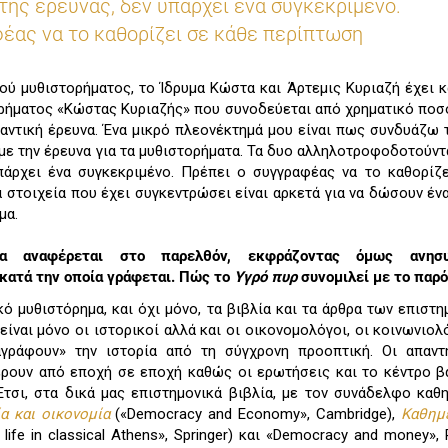
 της έρευνας, δεν υπάρχει ένα συγκεκριμένο.
έας να το καθορίζει σε κάθε περίπτωση
ού μυθιστορήματος, το Ίδρυμα Κώστα και Άρτεμις Κυριαζή έχει 
ρήματος «Κώστας Κυριαζής» που συνοδεύεται από χρηματικό ποσό
αντική έρευνα. Ένα μικρό πλεονέκτημά μου είναι πως συνδυάζω 
 με την έρευνα για τα μυθιστορήματα. Τα δυο αλληλοτροφοδοτούντα
πάρχει ένα συγκεκριμένο. Πρέπει ο συγγραφέας να το καθορίζ
α στοιχεία που έχει συγκεντρώσει είναι αρκετά για να δώσουν έν
μα.
μα αναφέρεται στο παρελθόν, εκφράζοντας όμως ανησυ
κατά την οποία γράφεται. Πώς το
Υγρό πυρ
συνομιλεί με το παρό
ικό μυθιστόρημα, και όχι μόνο, τα βιβλία και τα άρθρα των επιστ
είναι μόνο οι ιστορικοί αλλά και οι οικονομολόγοι, οι κοινωνιολό
ναγράφουν» την ιστορία από τη σύγχρονη προοπτική. Οι απαντ
φέρουν από εποχή σε εποχή καθώς οι ερωτήσεις και το κέντρο 
 Έτσι, στα δικά μας επιστημονικά βιβλία, με τον συνάδελφο καθη
α και οικονομία
(«Democracy and Economy», Cambridge),
Καθημ
life in classical Athens», Springer) και «Democracy and money», 