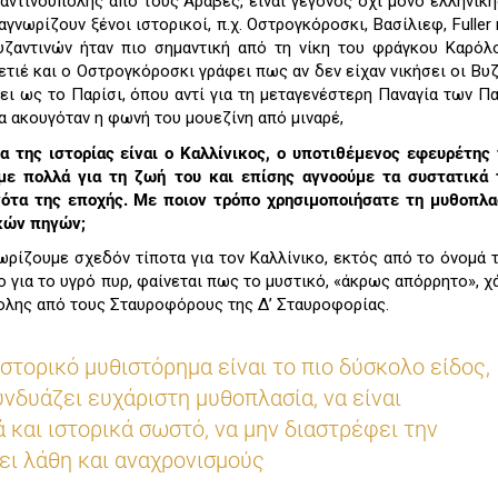
ντινούπολης από τους Άραβες, είναι γεγονός όχι μόνο ελληνική
γνωρίζουν ξένοι ιστορικοί, π.χ. Οστρογκόροσκι, Βασίλιεφ, Fuller
 βυζαντινών ήταν πιο σημαντική από τη νίκη του φράγκου Καρό
ιέ και ο Οστρογκόροσκι γράφει πως αν δεν είχαν νικήσει οι Βυζα
ει ως το Παρίσι, όπου αντί για τη μεταγενέστερη Παναγία των Πα
α ακουγόταν η φωνή του μουεζίνη από μιναρέ,
 της ιστορίας είναι ο Καλλίνικος, ο υποτιθέμενος εφευρέτης
με πολλά για τη ζωή του και επίσης αγνοούμε τα συστατικά 
ότα της εποχής. Με ποιον τρόπο χρησιμοποιήσατε τη μυθοπλα
κών πηγών;
ωρίζουμε σχεδόν τίποτα για τον Καλλίνικο, εκτός από το όνομά τ
ο για το υγρό πυρ, φαίνεται πως το μυστικό, «άκρως απόρρητο», χ
ολης από τους Σταυροφόρους της Δ’ Σταυροφορίας.
στορικό μυθιστόρημα είναι το πιο δύσκολο είδος,
υνδυάζει ευχάριστη μυθοπλασία, να είναι
 και ιστορικά σωστό, να μην διαστρέφει την
χει λάθη και αναχρονισμούς