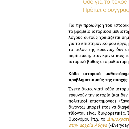
Όσο για το τέλος
Πρέπει ο συγγραφ
Για την προώθηση του ιστορικ
το βραβείο ιστορικού μυθιστο
λόγους αυτούς χρειάζεται σημ
για το επιστημονικό μου έργο,
το τέλος της έρευνας, δεν υ
περίπτωση, όταν κρίνει πως τ
ιστορικό βάθος στο μυθιστόρη
Κάθε ιστορικό μυθιστόρη
προβληματισμούς της εποχής 
Έχετε δίκιο, γιατί κάθε ιστορ
ερευνούν την ιστορία (και δεν 
πολιτικοί επιστήμονες) «ξα
δίνονται μπορεί έτσι να δια
τίθονται είναι διαφορετικές.
Οικονόμου [π.χ. το
Δημοκρατί
στην αρχαία Αθήνα
(«Everyday 