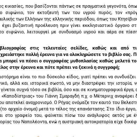
ες εικασίες, που βασίζονται πάντως σε πραγματικά γεγονότα, όπω
το σιφώνιο, τον εκτοξευτή των του υγρού πυρός, τον «πρό
υλικής των Ελλήνων της ελληνικής περιόδου, όπως του Κτησίβιου
 έχει βυζαντινή προέλευση πριν γίνει εκκλησιαστικό όργανο στ
το σιφώνιο, λειτουργεί με συνδυασμό υγρού και αέρα σε πίεσ
λιογραφίας στις τελευταίες σελίδες, καθώς και από τ
ρειάστηκε πολλή έρευνα για να ολοκληρώσετε το βιβλίο σας. Πο
α μπορεί να πέσει ο συγγραφέας μυθοπλασίας καθώς μελετά το
έλος στην έρευνα και πότε πρέπει να ξεκινά η συγγραφή;
στόρημα είναι το πιο δύσκολο είδος, γιατί πρέπει να συνδυάζει
ικό, αλλά και ιστορικά σωστό, να μην διαστρέφει την ιστορία, ν
γίνεται συχνά τόσο σε βιβλία, όσο και σε κινηματογραφικά έργα, σ
α «Καποδίστριας» του Γιάννη Σμαραγδή π.χ. ο Μέτερνιχ αναφέρει
ου αποτελεί αναχρονισμό. Ο Ρήγας ονόμαζε τον εαυτό του Βελεστι
το αρχαίο όνομα) μετά το τέλος της επανάστασης. Στο ίδιο έργο,
ι στο γραφείο του, φαίνεται πίσω του ανάγλυφος αετός με έ
ρίας του Ναπολέοντα, ενώ η αυστριακή αυτοκρατορία είχε δικέφ