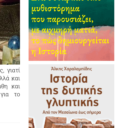
, γιατί
λλά και
άθη και
για το