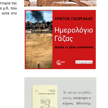
Ιστορία της
 μ.Χ., που
 ούτε στο