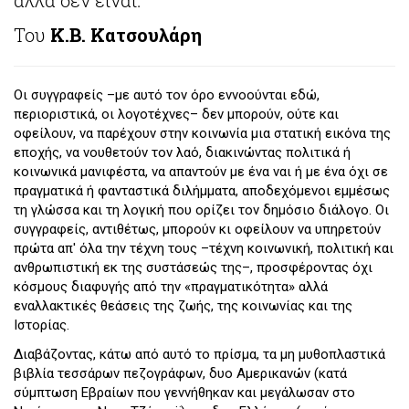
Του
Κ.Β. Κατσουλάρη
Οι συγγραφείς –με αυτό τον όρο εννοούνται εδώ,
περιοριστικά, οι λογοτέχνες– δεν μπορούν, ούτε και
οφείλουν, να παρέχουν στην κοινωνία μια στατική εικόνα της
εποχής, να νουθετούν τον λαό, διακινώντας πολιτικά ή
κοινωνικά μανιφέστα, να απαντούν με ένα ναι ή με ένα όχι σε
πραγματικά ή φανταστικά διλήμματα, αποδεχόμενοι εμμέσως
τη γλώσσα και τη λογική που ορίζει τον δημόσιο διάλογο. Οι
συγγραφείς, αντιθέτως, μπορούν κι οφείλουν να υπηρετούν
πρώτα απ' όλα την τέχνη τους –τέχνη κοινωνική, πολιτική και
ανθρωπιστική εκ της συστάσεώς της–, προσφέροντας όχι
κόσμους διαφυγής από την «πραγματικότητα» αλλά
εναλλακτικές θεάσεις της ζωής, της κοινωνίας και της
Ιστορίας.
Διαβάζοντας, κάτω από αυτό το πρίσμα, τα μη μυθοπλαστικά
βιβλία τεσσάρων πεζογράφων, δυο Αμερικανών (κατά
σύμπτωση Εβραίων που γεννήθηκαν και μεγάλωσαν στο