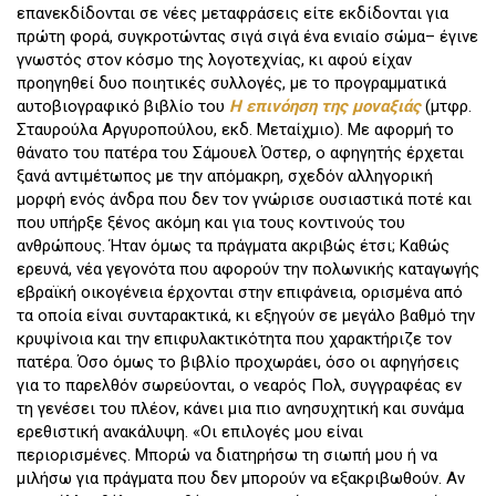
επανεκδίδονται σε νέες μεταφράσεις είτε εκδίδονται για
πρώτη φορά, συγκροτώντας σιγά σιγά ένα ενιαίο σώμα– έγινε
γνωστός στον κόσμο της λογοτεχνίας, κι αφού είχαν
προηγηθεί δυο ποιητικές συλλογές, με το προγραμματικά
αυτοβιογραφικό βιβλίο του
Η επινόηση της μοναξιάς
(μτφρ.
Σταυρούλα Αργυροπούλου, εκδ. Μεταίχμιο). Με αφορμή το
θάνατο του πατέρα του Σάμουελ Όστερ, ο αφηγητής έρχεται
ξανά αντιμέτωπος με την απόμακρη, σχεδόν αλληγορική
μορφή ενός άνδρα που δεν τον γνώρισε ουσιαστικά ποτέ και
που υπήρξε ξένος ακόμη και για τους κοντινούς του
ανθρώπους. Ήταν όμως τα πράγματα ακριβώς έτσι; Καθώς
ερευνά, νέα γεγονότα που αφορούν την πολωνικής καταγωγής
εβραϊκή οικογένεια έρχονται στην επιφάνεια, ορισμένα από
τα οποία είναι συνταρακτικά, κι εξηγούν σε μεγάλο βαθμό την
κρυψίνοια και την επιφυλακτικότητα που χαρακτήριζε τον
πατέρα. Όσο όμως το βιβλίο προχωράει, όσο οι αφηγήσεις
για το παρελθόν σωρεύονται, ο νεαρός Πολ, συγγραφέας εν
τη γενέσει του πλέον, κάνει μια πιο ανησυχητική και συνάμα
ερεθιστική ανακάλυψη. «Οι επιλογές μου είναι
περιορισμένες. Μπορώ να διατηρήσω τη σιωπή μου ή να
μιλήσω για πράγματα που δεν μπορούν να εξακριβωθούν. Αν