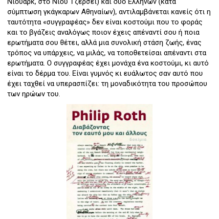
Νιούαρκ, στο Νιου Τζέρσεϊ) και δυο Ελλήνων (κατά
σύμπτωση γκάγκαρων Αθηναίων), αντιλαμβάνεται κανείς ότι η
ταυτότητα «συγγραφέας» δεν είναι κοστούμι που το φοράς
και το βγάζεις αναλόγως ποιον έχεις απέναντί σου ή ποια
ερωτήματα σου θέτει, αλλά μια συνολική στάση ζωής, ένας
τρόπος να υπάρχεις, να μιλάς, να τοποθετείσαι απέναντι στα
ερωτήματα. Ο συγγραφέας έχει μονάχα ένα κοστούμι, κι αυτό
είναι το δέρμα του. Είναι γυμνός κι ευάλωτος σαν αυτό που
έχει ταχθεί να υπερασπίζει: τη μοναδικότητα του προσώπου
των ηρώων του.