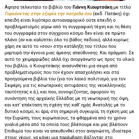
Άφησα τελευταίο το βιβλίο του
Γιάννη Κιουρτσάκη
με τίτλο
Γυρεύοντας στην εξορία την πατρίδα σου
(εκδ. Πατάκη) όχι
επειδή είναι λιγότερο αυτοαναφορικό ούτε επειδή ο
προβληματισμός γύρω από τη συγγραφική τέχνη και τη θέση
του συγγραφέα στον σύγχρονο κόσμο δεν είναι σε πρώτο
πλάνο (αν και καλύπτει όλο το βάθος πεδίου), αλλά κυρίως
χάρη σε αυτό το «σου» στην κατάληξη του τίτλου που
μαρτυρά την έγνοια μιας άμεσης απεύθυνσης. Και πράγματι: Σε
αυτό το χειμαρρώδες αλλά όχι ανοργάνωτο ως προς το υλικό
του βιβλίο, ο Κιουρτσάκης ανασυνθέτει μια σειρά από
προβληματισμούς που τον έχουν απασχολήσει και στα
προηγούμενα βιβλία του (για τον λαϊκό πολιτισμό, για τον
Σεφέρη, για τις εσωτερικές αντιφάσεις της νεοελληνικής
ταυτότητας κ.ά.), και που, συνοψίζοντας, αφορούν τη
συνάντηση της αρχαϊκής Ελλάδας με τη νεωτερική της όψη,
και κατ' επέκταση τη σχέση της καθ' ημάς Ανατολής με το
δυτικό κόσμο, κι άρα, στη σημερινή συγκυρία, τη σχέση μας με
την Ευρώπη, τους ευρωπαίους, τα φθαρμένα από το χρόνο
γυαλιά μέσα από τα οποία τους βλέπουμε και μας βλέπουν.
Επιθυμία του είναι να απευθυνθεί στον αναγνώστη, ιδιαίτερα
στους νέους, να κάνει μια παρέμβαση βάζοντας στο