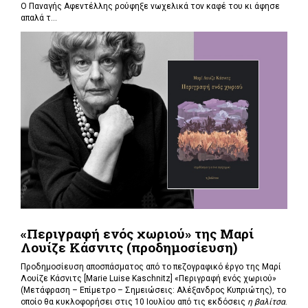
Ο Παναγής Αφεντέλλης ρούφηξε νωχελικά τον καφέ του κι άφησε
απαλά τ...
«Περιγραφή ενός χωριού» της Μαρί
Λουίζε Κάσνιτς (προδημοσίευση)
Προδημοσίευση αποσπάσματος από το πεζογραφικό έργο της Μαρί
Λουίζε Κάσνιτς [Marie Luise Kaschnitz] «Περιγραφή ενός χωριού»
(Μετάφραση – Επίμετρο – Σημειώσεις: Αλέξανδρος Κυπριώτης), το
οποίο θα κυκλοφορήσει στις 10 Ιουλίου από τις εκδόσεις
η βαλίτσα
.