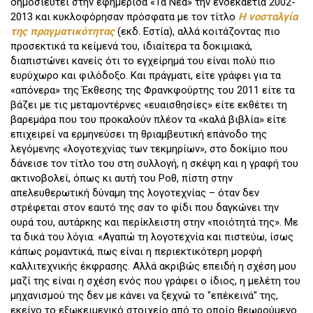
δημοσιευτεί στην εφημερίδα «Τα Νέα» την ενδεκαετία 2002-
2013 και κυκλοφόρησαν πρόσφατα με τον τίτλο
Η νοσταλγία
της πραγματικότητας
(εκδ. Εστία), αλλά κοιτάζοντας πιο
προσεκτικά τα κείμενά του, ιδιαίτερα τα δοκιμιακά,
διαπιστώνει κανείς ότι το εγχείρημά του είναι πολύ πιο
ευρύχωρο και φιλόδοξο. Και πράγματι, είτε γράφει για τα
«απόνερα» της Έκθεσης της Φρανκφούρτης του 2011 είτε τα
βάζει με τις μεταμοντέρνες «ευαισθησίες» είτε εκθέτει τη
βαρεμάρα που του προκαλούν πλέον τα «καλά βιβλία» είτε
επιχειρεί να ερμηνεύσει τη θριαμβευτική επάνοδο της
λεγόμενης «λογοτεχνίας των τεκμηρίων», στο δοκίμιο που
δάνεισε τον τίτλο του στη συλλογή, η σκέψη και η γραφή του
ακτινοβολεί, όπως κι αυτή του Ροθ, πίστη στην
απελευθερωτική δύναμη της λογοτεχνίας – όταν δεν
στρέφεται στον εαυτό της σαν το φίδι που δαγκώνει την
ουρά του, αυτάρκης και περίκλειστη στην «ποιότητά της». Με
τα δικά του λόγια: «Αγαπώ τη λογοτεχνία και πιστεύω, ίσως
κάπως ρομαντικά, πως είναι η περιεκτικότερη μορφή
καλλιτεχνικής έκφρασης. Αλλά ακριβώς επειδή η σχέση μου
μαζί της είναι η σχέση ενός που γράφει ο ίδιος, η μελέτη του
μηχανισμού της δεν με κάνει να ξεχνώ το "επέκεινά" της,
εκείνο το εξωκειμενικό στοιχείο από το οποίο θεωρούμενο