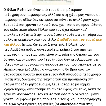
Ο
Φίλιπ Ροθ
είναι ένας από τους διασημότερους
πεζογράφους παγκοσμίως, αλλά και στη χώρα μας –όπου οι
παγκόσμιες αξίες δεν εκτιμούνται πάντοτε αναλόγως– έχει
βρει εδώ και χρόνια το κοινό του, χάρη και στις προσπάθειες
του εκδοτικού οίκου Πόλις που τον έχει πλέον κατ'
αποκλειστικότητα. Στην προσφάτως εκδοθείσα στη χώρα μας
συλλογή κειμένων υπό τον τίτλο
Διαβάζοντας τον εαυτό μου
και άλλους
(μτφρ. Κατερίνα Σχινά, εκδ. Πόλις), που
περιλαμβάνει άρθρα, συνεντεύξεις, κείμενά του από τις
απαρχές της πορείας του, πίσω στα τέλη της δεκαετίας του
50 έως και στα μέσα του 1980 (κι άρα δεν περιλαμβάνει την
πλέον γόνιμη συγγραφικά εικοσαετία του που ξεκίνησε με το
Αμερικανικό Ειδύλλιο
), ο αναγνώστης θα βρει όλο τον
στοχαστικό πλούτο που κάνει τον Ροθ σπουδαίο πεζογράφο:
Πίστη στις δυνάμεις της τέχνης του και προσήλωση στη
στόφα της (δεν ρητορεύουμε, λέμε ιστορίες με όχημα
«χαρακτήρες», αναζητούμε το σωστό ύφος και τόνο, ώστε το
έργο να «κοινωνήσει τον εαυτό του όσο πιο ολοκληρωμένα
γίνεται, σύμφωνα με τις προθέσεις του»)· καμιά παραχώρηση
σε εξωλογοτεχνικές ερμηνείες (οι απαντήσεις του στις