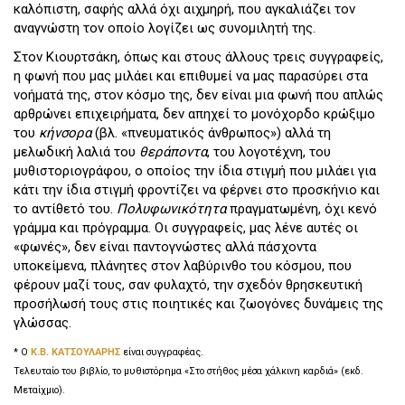
καλόπιστη, σαφής αλλά όχι αιχμηρή, που αγκαλιάζει τον
αναγνώστη τον οποίο λογίζει ως συνομιλητή της.
Στον Κιουρτσάκη, όπως και στους άλλους τρεις συγγραφείς,
η φωνή που μας μιλάει και επιθυμεί να μας παρασύρει στα
νοήματά της, στον κόσμο της, δεν είναι μια φωνή που απλώς
αρθρώνει επιχειρήματα, δεν απηχεί το μονόχορδο κρώξιμο
του
κήνσορα
(βλ. «πνευματικός άνθρωπος») αλλά τη
μελωδική λαλιά του
θεράποντα
, του λογοτέχνη, του
μυθιστοριογράφου, ο οποίος την ίδια στιγμή που μιλάει για
κάτι την ίδια στιγμή φροντίζει να φέρνει στο προσκήνιο και
το αντίθετό του.
Πολυφωνικότητα
πραγματωμένη, όχι κενό
γράμμα και πρόγραμμα. Οι συγγραφείς, μας λένε αυτές οι
«φωνές», δεν είναι παντογνώστες αλλά πάσχοντα
υποκείμενα, πλάνητες στον λαβύρινθο του κόσμου, που
φέρουν μαζί τους, σαν φυλαχτό, την σχεδόν θρησκευτική
προσήλωσή τους στις ποιητικές και ζωογόνες δυνάμεις της
γλώσσας.
* Ο
Κ.Β. ΚΑΤΣΟΥΛΑΡΗΣ
είναι συγγραφέας.
Τελευταίο του βιβλίο, το μυθιστόρημα «Στο στήθος μέσα χάλκινη καρδιά» (εκδ.
Μεταίχμιο).