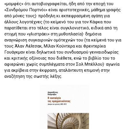
«μομφές» ότι αυτοβιογραφείται, ήδη από την εποχή του
«Συνδρόμου Πορτνόι» είναι αριστοτεχνικές, μάθημα γραφής
από μόνες τους)· πρόδηλη κι εκπεφρασμένη αγάπη για
άλλους λογοτέχνες (το κείμενό του για τον Κάφκα που
παρατίθεται στο τέλος είναι συγκλονιστικό, ειδικά από τη
στιγμή που «γλιστράει» στη μυθοπλασία)· δημόσια
αναγνώριση συγκαιρινών ομότεχνών του (τα κείμενά του για
τους Άλαν Λέλτσακ, Μίλαν Κούντερα και Φρεντερίκα
Γουάγκμαν είναι δηλωτικά του συνδυασμού γενναιοδωρίας
και κριτικής οξύνοιας που διέθετε, ενώ το βιβλίο του το
αφιερώνει χωρίς συμπλέγματα στον Σολ Μπέλλου)· αγωνία
για ακρίβεια στην έκφραση, αταλάντευτη επιμονή στην
αναζήτηση της σωστής λέξης.