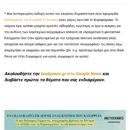
* Μια συντομευμένη εκδοχή αυτού του κειμένου δημοσιεύτηκε στην εφημερίδα
Καθημερινή, την Κυριακή 31 Ιουνίου
, λίγες μέρες πριν από το Δημοψήφισμα. Το
κείμενο έχει ωστόσο γραφτεί αρκετές εβδομάδες νωρίτερα, κι άρα οι σκέψεις για
την ευθύνη των λογοτεχνών-συγγραφέων απέναντι σε «πραγματικά ή φανταστικά
διλήμματα» δεν ήταν σχόλιο σχετικό με την τρέχουσα πολιτική κατάσταση αλλά
απηχούσε και απηχεί απόψεις μου για την ταυτότητα «συγγραφέας» τις οποίες έχω
επιχειρήσει να εκφράσω και στο παρελθόν (βλ. π.χ. παλιότερο άρθρο μου στην Book
Press με τίτλο
Συγγραφείς και κρίση, συγγραφείς σε κρίση)
.
Ακολουθήστε την
bookpress.gr στο Google News
και
διαβάστε πρώτοι τα θέματα που σας ενδιαφέρουν.