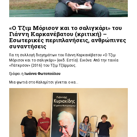
«Ο Τζιμ Μόρισον και το σαλιγκάρι» του
Γιάννη Καρκανέβατου (κριτική) –
Εσωτερικές περιπλανήσεις, ανθρώπινες
συναντήσεις
Για τη συλλογή διηγημάτων του Γιάννη Καρκανέβατου «Ο Τζιμ
Μόρισον και το σαλιγκάρι» (εκδ. Εστία). Εικόνα: Από την ταινία
«Πάτερσον» (2016) του Τζιμ Τζάρμους.
Γράφει η
Ιωάννα Φωτοπούλου
Μια φωτιά στο Καλαμίτσι γίνεται ο κα...