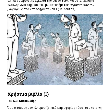
ό,τι ένα μωρό στην αγκαλιά της μάνας του». Με αυτά τα λόγια
ολοκληρώνει ο ήρωας του μυθιστορήματος
Περιμένοντας του
βαρβάρους
, του νοτιοαφρικανικού Τζ.Μ. Κουτσύ,...
Χρήσιμα βιβλία (Ι)
Του
Κ.Β. Κατσουλάρη
Όσο ο κόσμος μας πλημμυρίζει από πληροφορίες τόσο πιο σκοτεινή