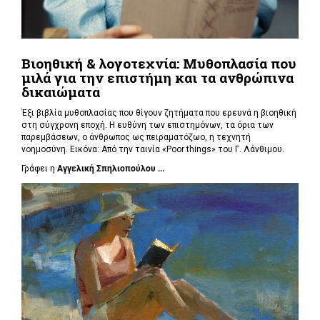
Βιοηθική & λογοτεχνία: Μυθοπλασία που
μιλά για την επιστήμη και τα ανθρώπινα
δικαιώματα
Έξι βιβλία μυθοπλασίας που θίγουν ζητήματα που ερευνά η βιοηθική
στη σύγχρονη εποχή. Η ευθύνη των επιστημόνων, τα όρια των
παρεμβάσεων, ο άνθρωπος ως πειραματόζωο, η τεχνητή
νοημοσύνη. Εικόνα: Από την ταινία «Poor things» του Γ. Λάνθιμου.
Γράφει η
Αγγελική Σπηλιοπούλου ...