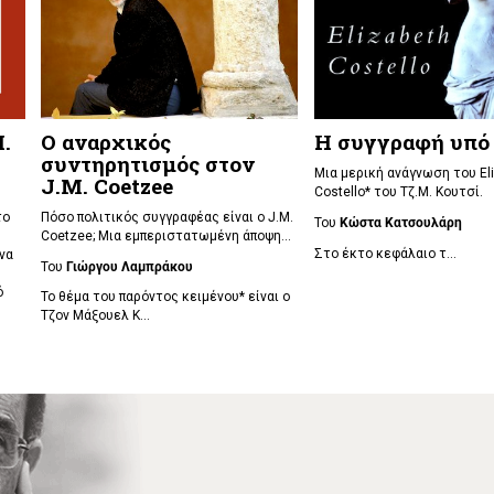
.
Ο αναρχικός
Η συγγραφή υπό
συντηρητισμός στον
Μια μερική ανάγνωση του El
J.M. Coetzee
Costello* του Τζ.Μ. Κουτσί.
το
Πόσο πολιτικός συγγραφέας είναι ο J.M.
Του
Κώστα Κατσουλάρη
Coetzee; Μια εμπεριστατωμένη άποψη...
Στο έκτο κεφάλαιο
τ...
να
Του
Γιώργου Λαμπράκου
ό
Το θέμα του παρόντος κειμένου* είναι ο
Τζον Μάξουελ Κ...