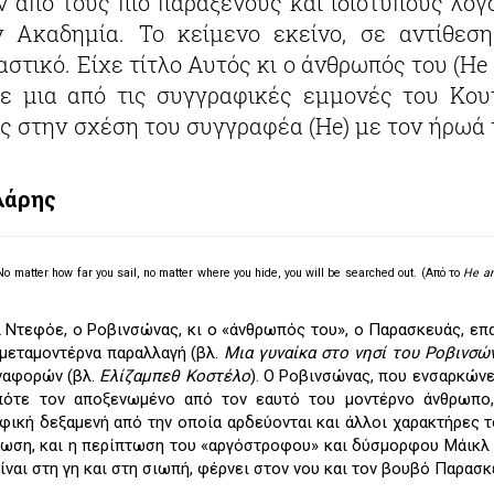
ν από τους πιο παράξενους και ιδιότυπους λόγ
 Ακαδημία. Το κείμενο εκείνο, σε αντίθεσ
στικό. Είχε τίτλο Αυτός κι ο άνθρωπός του (He
ε μια από τις συγγραφικές εμμονές του Κουτ
ς στην σχέση του συγγραφέα (He) με τον ήρωά τ
λάρης
No matter how far you sail, no matter where you hide, you will be searched out. (
Από το
He an
 Ντεφόε, ο Ροβινσώνας, κι ο «άνθρωπός του», ο Παρασκευάς, επ
 μεταμοντέρνα παραλλαγή (βλ.
Μια γυναίκα στο νησί του Ροβινσώ
ναφορών (βλ.
Ελίζαμπεθ Κοστέλο
). Ο Ροβινσώνας, που ενσαρκώνε
 πότε τον αποξενωμένο από τον εαυτό του μοντέρνο άνθρωπο,
ική δεξαμενή από την οποία αρδεύονται και άλλοι χαρακτήρες τ
ύπωση, και η περίπτωση του «αργόστροφου» και δύσμορφου Μάικλ Κ
ναι στη γη και στη σιωπή, φέρνει στον νου και τον βουβό Παρασκ