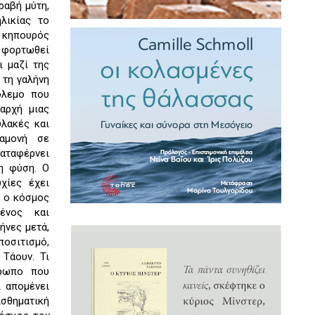
ραβή μύτη,
λικίας το
, κηπουρός
α φορτωθεί
ι μαζί της
 τη γαλήνη
όλεμο που
αρχή μιας
λακές και
ραμονή σε
καταφέρνει
η φύση. Ο
χίες έχει
: ο κόσμος
ένος και
ήνες μετά,
οσιτισμό,
 Τάουν. Τι
θρωπο που
ι απομένει
σθηματική