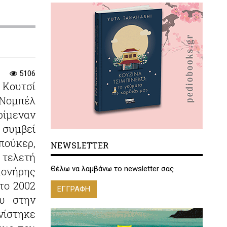
5106
 Κουτσί
ομπέλ
ρίμεναν
 συμβεί
πούκερ,
NEWSLETTER
 τελετή
Θέλω να λαμβάνω το newsletter σας
ονήρης
το 2002
ΕΓΓΡΑΦΗ
υ στην
νίστηκε