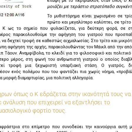
επαφή με το περιβάλλον, όταν
όλος ο κ
μοιάζει με τεράστιο στρατόπεδο συγκέν
Το μυθιστόρημα είναι χωρισμένο σε τρί
πρώτο και μεγαλύτερο καλύπτει, σε τρίτ
 Κ ως το σημείο που φυλακίζεται, για δεύτερη φορά, σε σ
μέρος παρακολουθούμε την αφήγηση του γιατρού που προσπαθ
ι να δεχτεί τροφή σε καθεστώς αιχμαλωσίας. Στο τρίτο και μικρό
ωπη αφήγηση της αρχής, παρακολουθώντας τον Μάικλ από την απ
π Τάουν. Αναμφίβολα, το κλειδί για το φιλοσοφικό και πολιτικ
τερο μέρος, στη φωνή του ανθρωπιστή γιατρού ο οποίος διαβ
εί τροφή μια ξεχωριστή υπαρξιακή στάση. Ο γιατρός, δι
έσον ενός πολέμου που του φαντάζει πια χωρίς νόημα, «προβά
α μορφή διαμαρτυρίας, μια πολιτική αλληγορία.
ρων όπως ο Κ εδράζεται στην ικανότητά τους να
 ανάλυση που επιχειρεί να εξαντλήσει το
μασιολογικό φορτίο τους.
αφράστρια στο επίμετρο που συνοδεύει την καινούργια αυτή μ