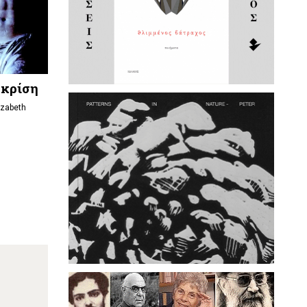
 κρίση
izabeth