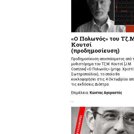
«Ο Πολωνός» του Τζ.Μ
Κουτσί
(προδημοσίευση)
Προδημοσίευση αποσπάσματος από 
μυθιστόρημα του Τζ.Μ. Κουτσί [J.M.
Coetzee] «Ο Πολωνός» (μτφρ. Χριστί
Σωτηροπούλου), το οποίο θα
κυκλοφορήσει στις 4 Οκτωβρίου απ
τις εκδόσεις Διόπτρα.
Επιμέλεια:
Κώστας Αγοραστός
...