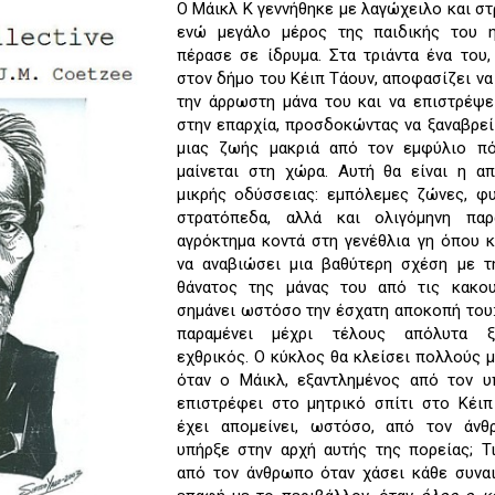
Ο Μάικλ Κ γεννήθηκε με λαγώχειλο και στ
ενώ μεγάλο μέρος της παιδικής του η
πέρασε σε ίδρυμα. Στα τριάντα ένα του
στον δήμο του Κέιπ Τάουν, αποφασίζει ν
την άρρωστη μάνα του και να επιστρέψε
στην επαρχία, προσδοκώντας να ξαναβρεί
μιας ζωής μακριά από τον εμφύλιο π
μαίνεται στη χώρα. Αυτή θα είναι η απ
μικρής οδύσσειας: εμπόλεμες ζώνες, φυ
στρατόπεδα, αλλά και ολιγόμηνη πα
αγρόκτημα κοντά στη γενέθλια γη όπου 
να αναβιώσει μια βαθύτερη σχέση με τ
θάνατος της μάνας του από τις κακου
σημάνει ωστόσο την έσχατη αποκοπή του
παραμένει μέχρι τέλους απόλυτα ξ
εχθρικός. Ο κύκλος θα κλείσει πολλούς μ
όταν ο Μάικλ, εξαντλημένος από τον υπ
επιστρέφει στο μητρικό σπίτι στο Κέιπ
έχει απομείνει, ωστόσο, από τον άν
υπήρξε στην αρχή αυτής της πορείας; Τ
από τον άνθρωπο όταν χάσει κάθε συναι