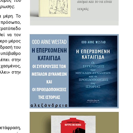
όσμος του
τρωσης
;
α μέρη. Το
ο πρόσωπο,
τρατόπεδο
εί να τον
τερο μέρος
όδρασή του
ό υπόβαθρο
λέπει στην
χασμένος,
λλει» στην
ετάφραση,