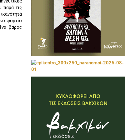
ηνευτικές
υ παρά τις
 ικανότητά
ικό φορτίο
 ένα βάρος