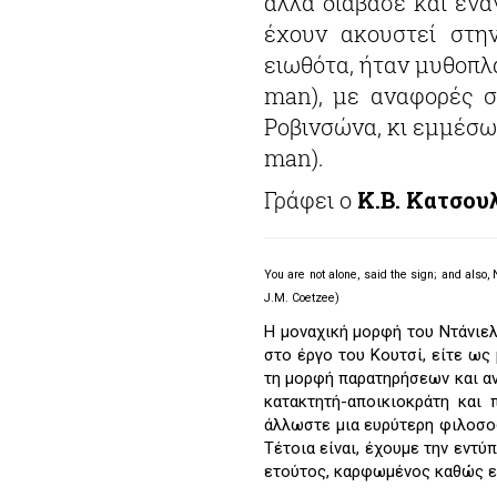
αλλά διάβασε και ένα
έχουν ακουστεί στην
ειωθότα, ήταν μυθοπλα
man), με αναφορές σ
Ροβινσώνα, κι εμμέσω
man).
Γράφει ο
Κ.Β. Κατσου
You are not alone, said the sign; and also, 
J.M. Coetzee)
Η μοναχική μορφή του Ντάνιελ
στο έργο του Κουτσί, είτε ως
τη μορφή παρατηρήσεων και α
κατακτητή-αποικιοκράτη και
άλλωστε μια ευρύτερη φιλοσοφ
Τέτοια είναι, έχουμε την εντ
ετούτος, καρφωμένος καθώς εί