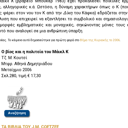
άικλ Κ
(βραβείο Μπούκερ 1983) έχει προκαλέσει ποικίλες ερμ
ς, αλληγορικές κ.ά. Ωστόσο, η δύναμη χαρακτήρων όπως ο Κ (πο
ς φέρει στον νου τον Κ από την
Δίκη
του Κάφκα) εδράζεται στην
λυση που επιχειρεί να εξαντλήσει το συμβολικό και σημασιολογ
 μορφές εμβληματικές και μοναχικές, σηκώνοντας μόνες τους
τό που αναλογεί σε μια ανθρώπινη ύπαρξη.
φέας.
Το κέιμενο αυτό δημοσιεύτηκε για πρώτη φορά στο
Βήμα της Κυριακής το 2006
.
Ο βίος και η πολιτεία του Μάικλ Κ
Τζ. Μ. Κουτσί
Μτφρ. Αθηνά Δημητριάδου
Μεταίχμιο 2006
Σελ.280, τιμή € 17,30
ΤΑ ΒΙΒΛΙΑ ΤΟΥ J.M. COETZEE