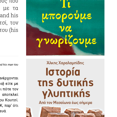
ους που
η με τα
 and his
σί, τον
ου (his
d his man
του
ανέρχονται
να
) είτε με
ι πότε τον
 αποτελεί
ου Κουτσί.
, παρ' ότι
ευά.