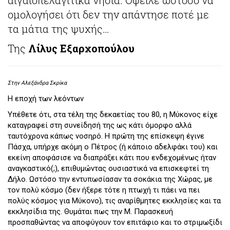
ομολογήσει ότι δεν την απάντησε ποτέ με
τα μάτια της ψυχής…
Της
Λίλυς Εξαρχοπούλου
Στην Αλεξάνδρα Σκρίκα
Η εποχή των λεόντων
Υπέθετε ότι, στα τέλη της δεκαετίας του 80, η Μύκονος είχε
καταγραφεί στη συνείδησή της ως κάτι όμορφο αλλά
ταυτόχρονα κάπως νοσηρό. Η πρώτη της επίσκεψη έγινε
Πάσχα, υπήρχε ακόμη ο Πέτρος (ή κάποιο αδελφάκι του) και
εκείνη αποφάσισε να διαπράξει κάτι που ενδεχομένως ήταν
αναγκαστικό(;), επιθυμώντας ουσιαστικά να επισκεφτεί τη
Δήλο. Ωστόσο την εντυπωσίασαν τα σοκάκια της Χώρας, με
τον πολύ κόσμο (δεν ήξερε τότε η πτωχή τι πάει να πει
πολύς κόσμος για Μύκονο), τις αναρίθμητες εκκλησίες και τα
εκκλησίδια της. Θυμάται πως την Μ. Παρασκευή
προσπαθώντας να αποφύγουν τον επιτάφιο και το στριμωξίδι