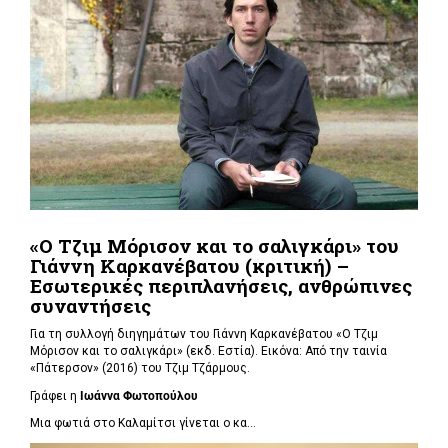
«Ο Τζιμ Μόρισον και το σαλιγκάρι» του
Γιάννη Καρκανέβατου (κριτική) –
Εσωτερικές περιπλανήσεις, ανθρώπινες
συναντήσεις
Για τη συλλογή διηγημάτων του Γιάννη Καρκανέβατου «Ο Τζιμ
Μόρισον και το σαλιγκάρι» (εκδ. Εστία). Εικόνα: Από την ταινία
«Πάτερσον» (2016) του Τζιμ Τζάρμους.
Γράφει η
Ιωάννα Φωτοπούλου
Μια φωτιά στο Καλαμίτσι γίνεται ο κα...