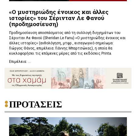
«Ο μυστηριώδης ένοικος και άλλες
ιστορίες» του Σέρινταν Λε Φανού
(προδημοσίευση)
Προδημοσίευση αποσπάσματος από τη συλλογή διηγημάτων του
Σέρινταν Λε Φανού (Sheridan Le Fanu) «Ο μυστηριώδης ένοικος και
άλλες ιστορίες» (ανθολόγηση, μτφρ., εισαγωγικό σημείωμα:
Γιώργος Θάνος, επιμέλεια: Γιάννης Μπαρτσώκας), η οποία θα
κυκλοφορήσει τις επόμενες μέρες από τις εκδόσεις Printa.
Επιμέλεια: ...
ΠΡΟΤΑΣΕΙΣ