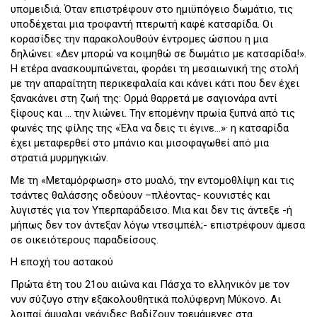
υπομειδιά. Όταν επιστρέφουν στο ημιϋπόγειο δωμάτιο, τις
υποδέχεται μια τροφαντή πτερωτή καφέ κατσαρίδα. Οι
κορασίδες την παρακολουθούν έντρομες ώσπου η μια
δηλώνει: «Δεν μπορώ να κοιμηθώ σε δωμάτιο με κατσαρίδα!».
Η ετέρα ανασκουμπώνεται, φοράει τη μεσαιωνική της στολή
με την απαραίτητη περικεφαλαία και κάνει κάτι που δεν έχει
ξανακάνει στη ζωή της: Ορμά θαρρετά με σαγιονάρα αντί
ξίφους και … την λιώνει. Την επομένην πρωία ξυπνά από τις
φωνές της φίλης της «Έλα να δεις τι έγινε…»· η κατσαρίδα
έχει μεταφερθεί στο μπάνιο και μισοφαγωθεί από μια
στρατιά μυρμηγκιών.
Με τη «Μεταμόρφωση» στο μυαλό, την εντομοθλίψη και τις
τσάντες θαλάσσης οδεύουν –πλέοντας- κουνιστές και
λυγιστές για τον Υπερπαράδεισο. Μια και δεν τις άντεξε -ή
μήπως δεν τον άντεξαν λόγω ντεσιμπέλ;- επιστρέφουν άμεσα
σε οικειότερους παραδείσους.
Η εποχή του αστακού
Πρώτα έτη του 21ου αιώνα και Πάσχα το ελληνικόν με τον
νυν σύζυγο στην εξακολουθητικά πολύφερνη Μύκονο. Αι
λοιπαί άμυαλαι νεάνιδες βαδίζουν τρεμάμενες στα