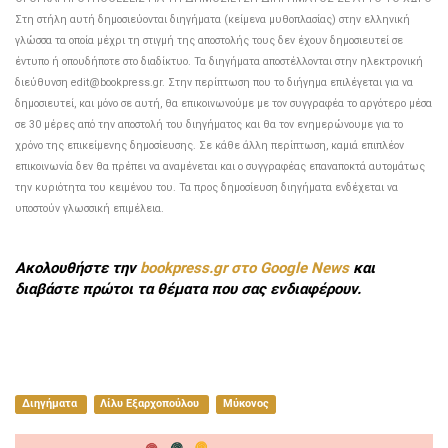
Στη στήλη αυτή δημοσιεύονται διηγήματα (κείμενα μυθοπλασίας) στην ελληνική
γλώσσα τα οποία μέχρι τη στιγμή της αποστολής τους δεν έχουν δημοσιευτεί σε
έντυπο ή οπουδήποτε στο διαδίκτυο. Τα διηγήματα αποστέλλονται στην ηλεκτρονική
διεύθυνση
edit@bookpress.gr.
Στην περίπτωση που το διήγημα επιλέγεται για να
δημοσιευτεί, και μόνο σε αυτή, θα επικοινωνούμε με τον συγγραφέα το αργότερο μέσα
σε 30 μέρες από την αποστολή του διηγήματος και θα τον ενημερώνουμε για το
χρόνο της επικείμενης δημοσίευσης. Σε κάθε άλλη περίπτωση, καμιά επιπλέον
επικοινωνία δεν θα πρέπει να αναμένεται και ο συγγραφέας επαναποκτά αυτομάτως
την κυριότητα του κειμένου του. Τα προς δημοσίευση διηγήματα ενδέχεται να
υποστούν γλωσσική επιμέλεια.
Ακολουθήστε την
bookpress.gr στο Google News
και
διαβάστε πρώτοι τα θέματα που σας ενδιαφέρουν.
Διηγήματα
Λίλυ Εξαρχοπούλου
Μύκονος