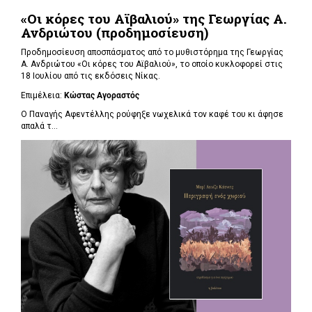
«Οι κόρες του Αϊβαλιού» της Γεωργίας Α.
Ανδριώτου (προδημοσίευση)
Προδημοσίευση αποσπάσματος από το μυθιστόρημα της Γεωργίας
Α. Ανδριώτου «Οι κόρες του Αϊβαλιού», το οποίο κυκλοφορεί στις
18 Ιουλίου από τις εκδόσεις Νίκας.
Επιμέλεια:
Κώστας Αγοραστός
Ο Παναγής Αφεντέλλης ρούφηξε νωχελικά τον καφέ του κι άφησε
απαλά τ...