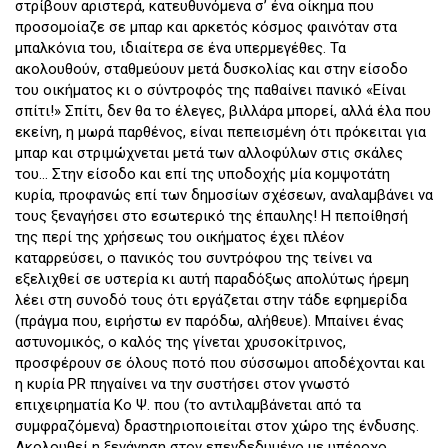
στρίβουν αριστερά, κατευθυνόμενα σ’ ένα οίκημα που
προσομοίαζε σε μπαρ και αρκετός κόσμος φαινόταν στα
μπαλκόνια του, ιδιαίτερα σε ένα υπερμεγέθες. Τα
ακολουθούν, σταθμεύουν μετά δυσκολίας και στην είσοδο
του οικήματος κι ο σύντροφός της παθαίνει πανικό «Είναι
σπίτι!» Σπίτι, δεν θα το έλεγες, βιλλάρα μπορεί, αλλά έλα που
εκείνη, η μωρά παρθένος, είναι πεπεισμένη ότι πρόκειται για
μπαρ και στριμώχνεται μετά των αλλοφύλων στις σκάλες
του… Στην είσοδο και επί της υποδοχής μία κομψοτάτη
κυρία, προφανώς επί των δημοσίων σχέσεων, αναλαμβάνει να
τους ξεναγήσει στο εσωτερικό της έπαυλης! Η πεποίθησή
της περί της χρήσεως του οικήματος έχει πλέον
καταρρεύσει, ο πανικός του συντρόφου της τείνει να
εξελιχθεί σε υστερία κι αυτή παραδόξως απολύτως ήρεμη
λέει στη συνοδό τους ότι εργάζεται στην τάδε εφημερίδα
(πράγμα που, ειρήστω εν παρόδω, αλήθευε). Μπαίνει ένας
αστυνομικός, ο καλός της γίνεται χρυσοκίτρινος,
προσφέρουν σε όλους ποτό που σύσσωμοι αποδέχονται και
η κυρία PR πηγαίνει να την συστήσει στον γνωστό
επιχειρηματία Κο Ψ. που (το αντιλαμβάνεται από τα
συμφραζόμενα) δραστηριοποιείται στον χώρο της ένδυσης.
Ακολουθεί η ξενάγηση στον επενδεδυμένο με υπέροχο