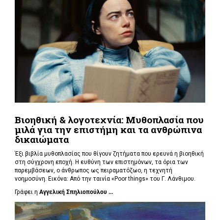
Βιοηθική & λογοτεχνία: Μυθοπλασία που
μιλά για την επιστήμη και τα ανθρώπινα
δικαιώματα
Έξι βιβλία μυθοπλασίας που θίγουν ζητήματα που ερευνά η βιοηθική
στη σύγχρονη εποχή. Η ευθύνη των επιστημόνων, τα όρια των
παρεμβάσεων, ο άνθρωπος ως πειραματόζωο, η τεχνητή
νοημοσύνη. Εικόνα: Από την ταινία «Poor things» του Γ. Λάνθιμου.
Γράφει η
Αγγελική Σπηλιοπούλου ...