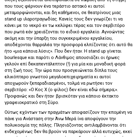
που τους φέρνουν ένα τεράστιο αστακό κι αυτοί
μεταμορφώνονται, και δη καθήμενοι, σε θεατρίνους μιας
stand up ιλαροτραγωδίας. Κανείς τους δεν γνωρίζει τι να
κάνει με το νεκρό εν τω κελύφει τέρας και τον σερβιτόρο
που ρωτά εάν χρειάζονται το ειδικό εργαλείο. Αγνοώντας
ακόμη και την ύπαρξη του συγκεκριμένου εργαλείου,
αποδέχονται θαρραλέα την προσφορά ελπίζοντας ότι αυτό θα
ήτο «μια κάποια λύσις». Που δεν ήταν. Η stand up γίνεται
bourlesque και παρότι ο Λάνθιμος απουσιάζει οι ήρωες
γελούν επί δεκαπεντάλεπτον (!) για μία και μοναδική φορά
στη ζωή τους. Την ώρα που προσγειώνεται δίπλα τους
ελικόπτερο γνωστού μεγαλοεπιχειρηματία κι αυτοί
αποχωρούν ξεπαραδιασμένοι, τολμά να ρωτήσει τον
σερβιτόρο: «Ο Κος Χ (ο φίλος) δεν είναι εδώ σήμερα;».
Προφανώς και δεν ήταν· βρισκόταν για κάποιο έκτακτο
γραφειοκρατικό στη Σύρο.
Ούτως εχόντων των πραγμάτων αποφασίζουν την επομένη να
πάνε για Ανάσταση στην Άνω Μερά ίνα αποφύγουν την
πολυκοσμία της πόλης. Πλησιάζοντας αντιλαμβάνονται ότι
ενδεχομένως δεν θα βρούν να παρκάρουν αλλά ευτυχώς, εκεί