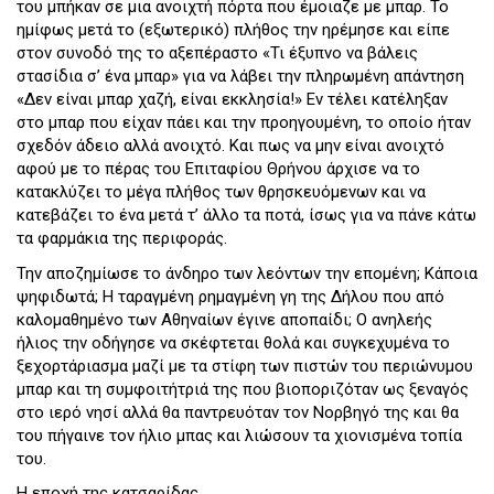
του μπήκαν σε μια ανοιχτή πόρτα που έμοιαζε με μπαρ. Το
ημίφως μετά το (εξωτερικό) πλήθος την ηρέμησε και είπε
στον συνοδό της το αξεπέραστο «Τι έξυπνο να βάλεις
στασίδια σ’ ένα μπαρ» για να λάβει την πληρωμένη απάντηση
«Δεν είναι μπαρ χαζή, είναι εκκλησία!» Εν τέλει κατέληξαν
στο μπαρ που είχαν πάει και την προηγουμένη, το οποίο ήταν
σχεδόν άδειο αλλά ανοιχτό. Και πως να μην είναι ανοιχτό
αφού με το πέρας του Επιταφίου Θρήνου άρχισε να το
κατακλύζει το μέγα πλήθος των θρησκευόμενων και να
κατεβάζει το ένα μετά τ’ άλλο τα ποτά, ίσως για να πάνε κάτω
τα φαρμάκια της περιφοράς.
Την αποζημίωσε το άνδηρο των λεόντων την επομένη; Κάποια
ψηφιδωτά; Η ταραγμένη ρημαγμένη γη της Δήλου που από
καλομαθημένο των Αθηναίων έγινε αποπαίδι; Ο ανηλεής
ήλιος την οδήγησε να σκέφτεται θολά και συγκεχυμένα το
ξεχορτάριασμα μαζί με τα στίφη των πιστών του περιώνυμου
μπαρ και τη συμφοιτήτριά της που βιοποριζόταν ως ξεναγός
στο ιερό νησί αλλά θα παντρευόταν τον Νορβηγό της και θα
του πήγαινε τον ήλιο μπας και λιώσουν τα χιονισμένα τοπία
του.
Η εποχή της κατσαρίδας