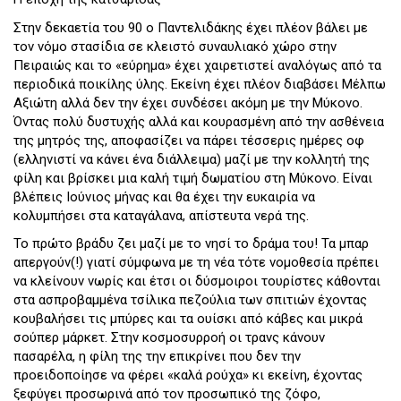
Στην δεκαετία του 90 ο Παντελιδάκης έχει πλέον βάλει με
τον νόμο στασίδια σε κλειστό συναυλιακό χώρο στην
Πειραιώς και το «εύρημα» έχει χαιρετιστεί αναλόγως από τα
περιοδικά ποικίλης ύλης. Εκείνη έχει πλέον διαβάσει Μέλπω
Αξιώτη αλλά δεν την έχει συνδέσει ακόμη με την Μύκονο.
Όντας πολύ δυστυχής αλλά και κουρασμένη από την ασθένεια
της μητρός της, αποφασίζει να πάρει τέσσερις ημέρες οφ
(ελληνιστί να κάνει ένα διάλλειμα) μαζί με την κολλητή της
φίλη και βρίσκει μια καλή τιμή δωματίου στη Μύκονο. Είναι
βλέπεις Ιούνιος μήνας και θα έχει την ευκαιρία να
κολυμπήσει στα καταγάλανα, απίστευτα νερά της.
Το πρώτο βράδυ ζει μαζί με το νησί το δράμα του! Τα μπαρ
απεργούν(!) γιατί σύμφωνα με τη νέα τότε νομοθεσία πρέπει
να κλείνουν νωρίς και έτσι οι δύσμοιροι τουρίστες κάθονται
στα ασπροβαμμένα τσίλικα πεζούλια των σπιτιών έχοντας
κουβαλήσει τις μπύρες και τα ουίσκι από κάβες και μικρά
σούπερ μάρκετ. Στην κοσμοσυρροή οι τρανς κάνουν
πασαρέλα, η φίλη της την επικρίνει που δεν την
προειδοποίησε να φέρει «καλά ρούχα» κι εκείνη, έχοντας
ξεφύγει προσωρινά από τον προσωπικό της ζόφο,