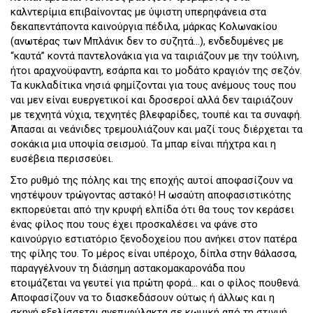
καλντερίμια επιβαίνοντας με ύψιστη υπερηφάνεια στα
δεκαπεντάποντα καινούργια πέδιλα, μάρκας Κολωνακίου
(ανωτέρας των Μπλάνικ δεν το συζητά…), ενδεδυμένες με
“καυτά” κοντά παντελονάκια για να ταιριάζουν με την τούλινη,
ήτοι αραχνοϋφαντη, εσάρπα και το μοδάτο κραγιόν της σεζόν.
Τα κυκλαδίτικα νησιά φημίζονται για τους ανέμους τους που
ναι μεν είναι ευεργετικοί και δροσεροί αλλά δεν ταιριάζουν
με τεχνητά νύχια, τεχνητές βλεφαρίδες, τουπέ και τα συναφή.
Άπασαι αι νεάνιδες τρεμουλιάζουν και μαζί τους διέρχεται τα
σοκάκια μια υποψία σεισμού. Τα μπαρ είναι πήχτρα και η
ευσέβεια περισσεύει.
Στο ρυθμό της πόλης και της εποχής αυτοί αποφασίζουν να
νηστέψουν τρώγοντας αστακό! Η ωσαύτη αποφασιστικότης
εκπορεύεται από την κρυφή ελπίδα ότι θα τους τον κεράσει
ένας φίλος που τους έχει προσκαλέσει να φάνε στο
καινούργιο εστιατόριο ξενοδοχείου που ανήκει στον πατέρα
της φίλης του. Το μέρος είναι υπέροχο, δίπλα στην θάλασσα,
παραγγέλνουν τη διάσημη αστακομακαρονάδα που
ετοιμάζεται να γευτεί για πρώτη φορά… και ο φίλος πουθενά.
Αποφασίζουν να το διασκεδάσουν ούτως ή άλλως και η
σκηνή εξελίσσεται ανεπιφύλακτα σε κωμική από τη στιγμή