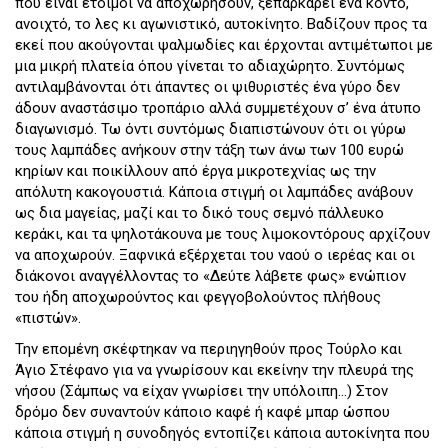
που είναι έτοιμοι να αποχωρήσουν, ξεπαρκάρει ένα κοντό,
ανοιχτό, το λες κι αγωνιστικό, αυτοκίνητο. Βαδίζουν προς τα
εκεί που ακούγονται ψαλμωδίες και έρχονται αντιμέτωποι με
μια μικρή πλατεία όπου γίνεται το αδιαχώρητο. Συντόμως
αντιλαμβάνονται ότι άπαντες οι ψιθυριστές ένα γύρο δεν
άδουν αναστάσιμο τροπάριο αλλά συμμετέχουν σ’ ένα άτυπο
διαγωνισμό. Τω όντι συντόμως διαπιστώνουν ότι οι γύρω
τους λαμπάδες ανήκουν στην τάξη των άνω των 100 ευρώ
κηρίων και ποικίλλουν από έργα μικροτεχνίας ως την
απόλυτη κακογουστιά. Κάποια στιγμή οι λαμπάδες ανάβουν
ως δια μαγείας, μαζί και το δικό τους σεμνό πάλλευκο
κεράκι, και τα ψηλοτάκουνα με τους λιμοκοντόρους αρχίζουν
να αποχωρούν. Ξαφνικά εξέρχεται του ναού ο ιερέας και οι
διάκονοι αναγγέλλοντας το «Δεύτε λάβετε φως» ενώπιον
του ήδη αποχωρούντος και φεγγοβολούντος πλήθους
«πιστών».
Την επομένη σκέφτηκαν να περιηγηθούν προς Τούρλο και
Άγιο Στέφανο για να γνωρίσουν και εκείνην την πλευρά της
νήσου (Σάμπως να είχαν γνωρίσει την υπόλοιπη…) Στον
δρόμο δεν συναντούν κάποιο καφέ ή καφέ μπαρ ώσπου
κάποια στιγμή η συνοδηγός εντοπίζει κάποια αυτοκίνητα που