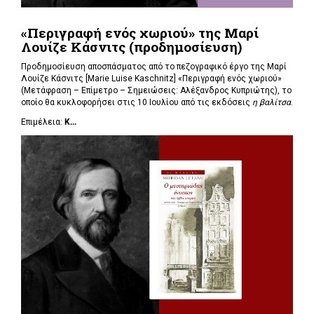
«Περιγραφή ενός χωριού» της Μαρί
Λουίζε Κάσνιτς (προδημοσίευση)
Προδημοσίευση αποσπάσματος από το πεζογραφικό έργο της Μαρί
Λουίζε Κάσνιτς [Marie Luise Kaschnitz] «Περιγραφή ενός χωριού»
(Μετάφραση – Επίμετρο – Σημειώσεις: Αλέξανδρος Κυπριώτης), το
οποίο θα κυκλοφορήσει στις 10 Ιουλίου από τις εκδόσεις
η βαλίτσα
.
Επιμέλεια:
Κ...