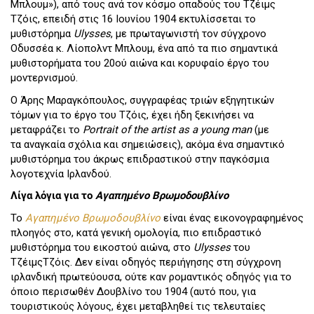
Μπλουμ»), από τους ανά τον κόσμο οπαδούς του Τζέιμς
Τζόις, επειδή στις 16 Ιουνίου 1904 εκτυλίσσεται το
μυθιστόρημα
Ulysses
, με πρωταγωνιστή τον σύγχρονο
Οδυσσέα κ. Λίοπολντ Μπλουμ, ένα από τα πιο σημαντικά
μυθιστορήματα του 20ού αιώνα και κορυφαίο έργο του
μοντερνισμού.
Ο Άρης Μαραγκόπουλος, συγγραφέας τριών εξηγητικών
τόμων για το έργο του Τζόις, έχει ήδη ξεκινήσει να
μεταφράζει το
Portrait of the artist as a young man
(με
τα αναγκαία σχόλια και σημειώσεις), ακόμα ένα σημαντικό
μυθιστόρημα του άκρως επιδραστικού στην παγκόσμια
λογοτεχνία Ιρλανδού.
Λίγα λόγια για το
Αγαπημένο Βρωμοδουβλίνο
Το
Αγαπημένο Βρωμοδουβλίνο
είναι ένας εικονογραφημένος
πλοηγός στο, κατά γενική ομολογία, πιο επιδραστικό
μυθιστόρημα του εικοστού αιώνα, στο
Ulysses
του
ΤζέιμςΤζόις. Δεν είναι οδηγός περιήγησης στη σύγχρονη
ιρλανδική πρωτεύουσα, ούτε καν ρομαντικός οδηγός για το
όποιο περισωθέν Δουβλίνο του 1904 (αυτό που, για
τουριστικούς λόγους, έχει μεταβληθεί τις τελευταίες