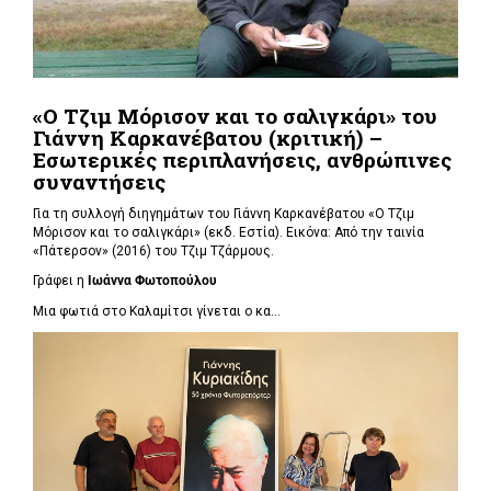
«Ο Τζιμ Μόρισον και το σαλιγκάρι» του
Γιάννη Καρκανέβατου (κριτική) –
Εσωτερικές περιπλανήσεις, ανθρώπινες
συναντήσεις
Για τη συλλογή διηγημάτων του Γιάννη Καρκανέβατου «Ο Τζιμ
Μόρισον και το σαλιγκάρι» (εκδ. Εστία). Εικόνα: Από την ταινία
«Πάτερσον» (2016) του Τζιμ Τζάρμους.
Γράφει η
Ιωάννα Φωτοπούλου
Μια φωτιά στο Καλαμίτσι γίνεται ο κα...