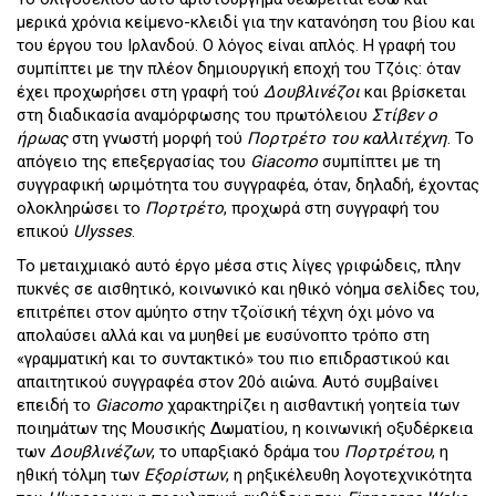
μερικά χρόνια κείμενο-κλειδί για την κατανόηση του βίου και
του έργου του Ιρλανδού. Ο λόγος είναι απλός. Η γραφή του
συμπίπτει με την πλέον δημιουργική εποχή του Tζόις: όταν
έχει προχωρήσει στη γραφή τού
Δουβλινέζοι
και βρίσκεται
στη διαδικασία αναμόρφωσης του πρωτόλειου
Στίβεν ο
ήρωας
στη γνωστή μορφή τού
Πορτρέτο του καλλιτέχνη
. Το
απόγειο της επεξεργασίας του
Giacomo
συμπίπτει με τη
συγγραφική ωριμότητα του συγγραφέα, όταν, δηλαδή, έχοντας
ολοκληρώσει το
Πορτρέτο
, προχωρά στη συγγραφή του
επικού
Ulysses
.
Το μεταιχμιακό αυτό έργο μέσα στις λίγες γριφώδεις, πλην
πυκνές σε αισθητικό, κοινωνικό και ηθικό νόημα σελίδες του,
επιτρέπει στον αμύητο στην τζοϊσική τέχνη όχι μόνο να
απολαύσει αλλά και να μυηθεί με ευσύνοπτο τρόπο στη
«γραμματική και το συντακτικό» του πιο επιδραστικού και
απαιτητικού συγγραφέα στον 20ό αιώνα. Αυτό συμβαίνει
επειδή το
Giacomo
χαρακτηρίζει η αισθαντική γοητεία των
ποιημάτων της Μουσικής Δωματίου, η κοινωνική οξυδέρκεια
των
Δουβλινέζων
, το υπαρξιακό δράμα του
Πορτρέτου
, η
ηθική τόλμη των
Εξορίστων
, η ρηξικέλευθη λογοτεχνικότητα