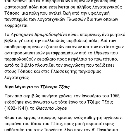
του Καθένα: μια εκ διαφορετικών κειμένων σχεδιασμένη
φαντασιακή πόλη που εκτείνεται σε πλήθος λογοτεχνικούς
Τόπους· μια πόλη που αντλεί ζωή από την υφολογική
πανσπερμία των λογοτεχνικών Γλωσσών δια των οποίων
εκφράζεται.
Το
Αγαπημένο Βρωμοδουβλίνο
είναι, επομένως, ένα μυητικό
βιβλίο γι' αυτή την πολλαπλώς συμβολική πόλη. Διά των
αποθησαυρισμένων τζοϊσικών εικόνων και των αντίστοιχων
αντιπροσωπευτικών μεταφρασμάτων από το
Ulysses
που
παρακολουθούν κεφάλαιο προς κεφάλαιο το πρωτότυπο,
αυτό το βιβλίο πλουτίζει τον αναγνώστη που ταξιδεύει
στους Τόπους και στις Γλώσσες της παγκόσμιας
λογοτεχνίας.
Λίγα λόγια για το
Τζάκομο Τζόις
Πριν από ακριβώς πενήντα χρόνια, τον Ιανουάριο του 1968,
εκδόθηκε ένα άγνωστο ως τότε έργο του Τζέιμς Τζόις
(1882-1941), το
Giacomo Joyce
.
Θέμα του έργου, ο κρυφός έρωτας ενός καθηγητή αγγλικών,
περσόνα του ίδιου του Τζόις, προς μια ή περισσότερες
μαθήτριές του στην Τεργέστη, λίγο πριν τον Α’ Παγκόσμιο