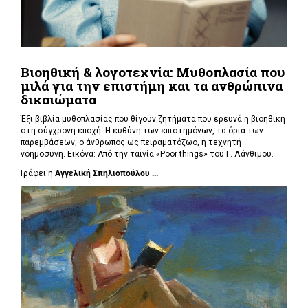
Βιοηθική & λογοτεχνία: Μυθοπλασία που
μιλά για την επιστήμη και τα ανθρώπινα
δικαιώματα
Έξι βιβλία μυθοπλασίας που θίγουν ζητήματα που ερευνά η βιοηθική
στη σύγχρονη εποχή. Η ευθύνη των επιστημόνων, τα όρια των
παρεμβάσεων, ο άνθρωπος ως πειραματόζωο, η τεχνητή
νοημοσύνη. Εικόνα: Από την ταινία «Poor things» του Γ. Λάνθιμου.
Γράφει η
Αγγελική Σπηλιοπούλου ...