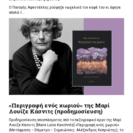
Ο Παναγής Αφεντέλλης ρούφηξε νωχελικά τον καφέ του κι άφησε
απαλά τ...
«Περιγραφή ενός χωριού» της Μαρί
Λουίζε Κάσνιτς (προδημοσίευση)
Προδημοσίευση αποσπάσματος από το πεζογραφικό έργο της Μαρί
Λουίζε Κάσνιτς [Marie Luise Kaschnitz] «Περιγραφή ενός χωριού»
(Μετάφραση – Επίμετρο – Σημειώσεις: Αλέξανδρος Κυπριώτης), το