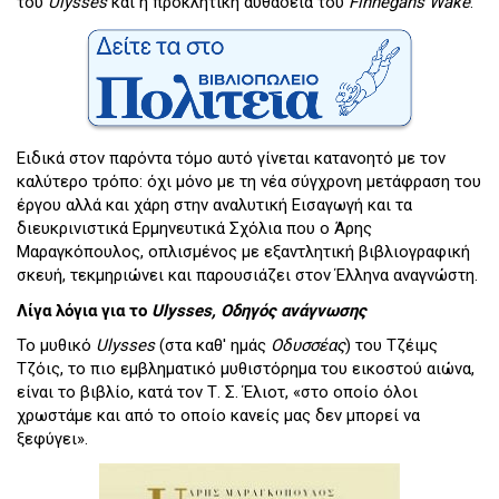
του
Ulysses
και η προκλητική αυθάδεια του
Finnegans Wake
.
Ειδικά στον παρόντα τόμο αυτό γίνεται κατανοητό με τον
καλύτερο τρόπο: όχι μόνο με τη νέα σύγχρονη μετάφραση του
έργου αλλά και χάρη στην αναλυτική Εισαγωγή και τα
διευκρινιστικά Ερμηνευτικά Σχόλια που ο Άρης
Μαραγκόπουλος, οπλισμένος με εξαντλητική βιβλιογραφική
σκευή, τεκμηριώνει και παρουσιάζει στον Έλληνα αναγνώστη.
Λίγα λόγια για το
Ulysses, Οδηγός ανάγνωσης
Το μυθικό
Ulysses
(στα καθ' ημάς
Οδυσσέας
) του Τζέιμς
Τζόις, το πιο εμβληματικό μυθιστόρημα του εικοστού αιώνα,
είναι το βιβλίο, κατά τον Τ. Σ. Έλιοτ, «στο οποίο όλοι
χρωστάμε και από το οποίο κανείς μας δεν μπορεί να
ξεφύγει».